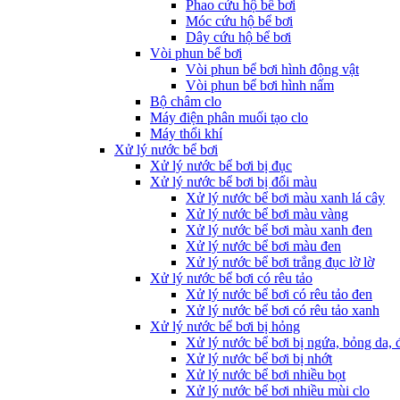
Phao cứu hộ bể bơi
Móc cứu hộ bể bơi
Dây cứu hộ bể bơi
Vòi phun bể bơi
Vòi phun bể bơi hình động vật
Vòi phun bể bơi hình nấm
Bộ châm clo
Máy điện phân muối tạo clo
Máy thổi khí
Xử lý nước bể bơi
Xử lý nước bể bơi bị đục
Xử lý nước bể bơi bị đổi màu
Xử lý nước bể bơi màu xanh lá cây
Xử lý nước bể bơi màu vàng
Xử lý nước bể bơi màu xanh đen
Xử lý nước bể bơi màu đen
Xử lý nước bể bơi trắng đục lờ lờ
Xử lý nước bể bơi có rêu tảo
Xử lý nước bể bơi có rêu tảo đen
Xử lý nước bể bơi có rêu tảo xanh
Xử lý nước bể bơi bị hỏng
Xử lý nước bể bơi bị ngứa, bỏng da, 
Xử lý nước bể bơi bị nhớt
Xử lý nước bể bơi nhiều bọt
Xử lý nước bể bơi nhiều mùi clo