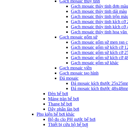
Gạch mosaic thủy tinh
Gạch mosaic thủy tinh đơn mà
Gạch mosaic thủy tinh dải màu
Gạch mosaic thủy tinh trộn mà
Gạch mosaic thủy tinh kích cỡ
Gạch mosaic thủy tinh kích cỡ
Gạch mosaic thủy tinh hoa văn
Gạch mosaic gốm sứ
Gạch mosaic gốm sứ men rạn c
Gạch mosaic gốm sứ kích cỡ 
Gạch mosaic gốm sứ kích cỡ 
Gạch mosaic gốm sứ kích cỡ 
Gạch mosaic gốm sứ khác
Gạch mosaic viền
Gạch mosaic tạo hình
Đá mosaic
Đá mosaic kích thước 25x25m
Đá mosaic kích thước 48x48m
Đèn bể bơi
Máng tràn bể bơi
Thang bể bơi
Dây phân làn bơi
Phụ kiện bể bơi khác
Bộ đo clo PH nước bể bơi
Thiết bị cứu hộ bể bơi