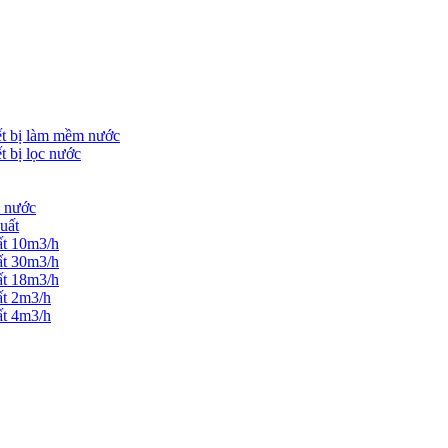
ết bị làm mềm nước
t bị lọc nước
m nước
uất
ất 10m3/h
ất 30m3/h
ất 18m3/h
ất 2m3/h
ất 4m3/h