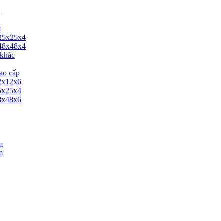
u
u
 25x25x4
 48x48x4
 khác
ao cấp
12x12x6
25x25x4
48x48x6
m
m