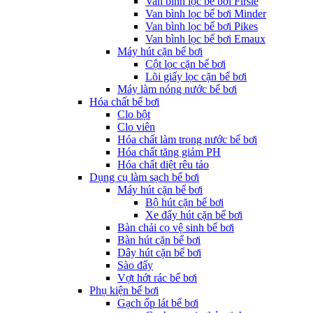
Van bình lọc bể bơi Firsle
Van bình lọc bể bơi Minder
Van bình lọc bể bơi Pikes
Van bình lọc bể bơi Emaux
Máy hút cặn bể bơi
Cột lọc cặn bể bơi
Lõi giấy lọc cặn bể bơi
Máy làm nóng nước bể bơi
Hóa chất bể bơi
Clo bột
Clo viên
Hóa chất làm trong nước bể bơi
Hóa chất tăng giảm PH
Hóa chất diệt rêu tảo
Dụng cụ làm sạch bể bơi
Máy hút cặn bể bơi
Bộ hút cặn bể bơi
Xe đẩy hút cặn bể bơi
Bàn chải cọ vệ sinh bể bơi
Bàn hút cặn bể bơi
Dây hút cặn bể bơi
Sào đẩy
Vợt hớt rác bể bơi
Phụ kiện bể bơi
Gạch ốp lát bể bơi