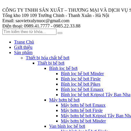
CÔNG TY TNHH SẢN XUẤT – THƯƠNG MẠI VÀ DỊCH VỤ 
Tổng kho 109
109 Trường Chinh - Thanh Xuân - Hà Nội
Email:
saovietxulynuoc@gmail.com
Điện thoại:
0989.41.7777 - 0985.22.33.88
Trang Chủ
Giới thiệu
Sản phẩm
Thiết bị hóa chất bể bơi
Thiết bị bể bơi
Bình lọc bể bơi
Bình lọc bể bơi Minder
Bình lọc bể bơi Firsle
Bình lọc bể bơi Pikes
Bình lọc bể bơi Emaux
Bình lọc bể bơi Kripsol Tây Ban Nha
Máy bơm bể bơi
Máy bơm bể bơi Emaux
Máy bơm bể bơi Firsle
Máy bơm bể bơi Kripsol Tây Ban Nh
Máy bơm bể bơi Minder
Van bình lọc bể bơi