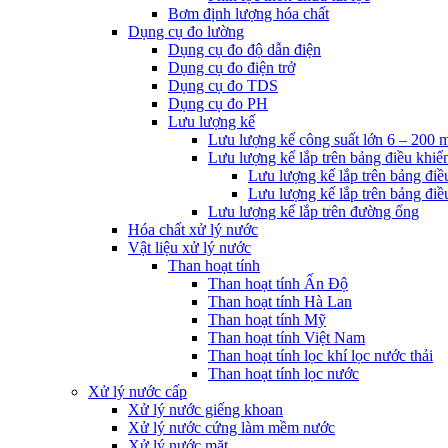
Bơm định lượng hóa chất
Dụng cụ đo lường
Dụng cụ đo độ dẫn điện
Dụng cụ đo điện trở
Dụng cụ đo TDS
Dụng cụ đo PH
Lưu lượng kế
Lưu lượng kế công suất lớn 6 – 200 
Lưu lượng kế lắp trên bảng điều khiể
Lưu lượng kế lắp trên bảng điề
Lưu lượng kế lắp trên bảng điề
Lưu lượng kế lắp trên đường ống
Hóa chất xử lý nước
Vật liệu xử lý nước
Than hoạt tính
Than hoạt tính Ấn Độ
Than hoạt tính Hà Lan
Than hoạt tính Mỹ
Than hoạt tính Việt Nam
Than hoạt tính lọc khí lọc nước thải
Than hoạt tính lọc nước
Xử lý nước cấp
Xử lý nước giếng khoan
Xử lý nước cứng làm mềm nước
Xử lý nước mặt