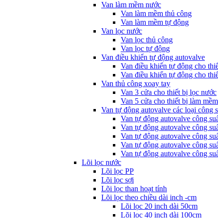
Van làm mềm nước
Van làm mềm thủ công
Van làm mềm tự động
Van lọc nước
Van lọc thủ công
Van lọc tự động
Van điều khiển tự động autovalve
Van điều khiển tự động cho thi
Van điều khiển tự động cho thiế
Van thủ công xoay tay
Van 3 cửa cho thiết bị lọc nước
Van 5 cửa cho thiết bị làm mề
Van tự động autovalve các loại công s
Van tự động autovalve công su
Van tự động autovalve công su
Van tự động autovalve công su
Van tự động autovalve công su
Van tự động autovalve công su
Lõi lọc nước
Lõi lọc PP
Lõi lọc sợi
Lõi lọc than hoạt tính
Lõi lọc theo chiều dài inch -cm
Lõi lọc 20 inch dài 50cm
Lõi lọc 40 inch dài 100cm