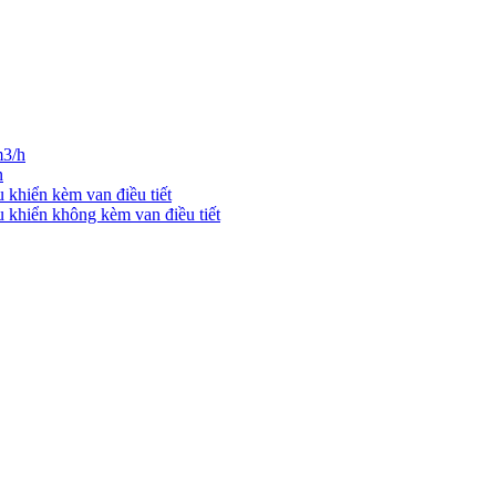
m3/h
n
u khiển kèm van điều tiết
u khiển không kèm van điều tiết