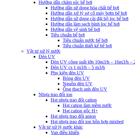
Hướng dẫn chăm sóc bể bơi
Hướng dẫn sử dụng hóa chất bể bơi
Hướng dẫn xử lý sự cố máy bơm bể bơi
Hướng dẫn sử dụng cài đặt bộ lọc bể bơi
Hướng dẫn làm sạch bình lọc bể bơi
Hướng dẫn vệ sinh bể bơi
Tiêu chuẩn bể bơi
Tiêu chuẩn nước bể bơi
Tiêu chuẩn thiết kế bể bơi
Vật tư xử lý nước
Đèn UV
Đèn UV công suất lớn 10m3/h – 16m3/h – 
Đèn UV cs 1 m3/h – 5 m3/h
Phụ kiện đèn UV
Bóng đèn UV
Nguồn đèn UV
Ống thạch anh đèn UV
Nhựa trao đổi ion
Hạt nhựa trao đổi cation
Hạt cation làm mềm nước
Hạt cation gốc H+
Hạt nhựa trao đổi anion
Hạt nhựa trao đổi ion hỗn hợp mixbed
Vật tư xử lý nước khác
Van điều khiển