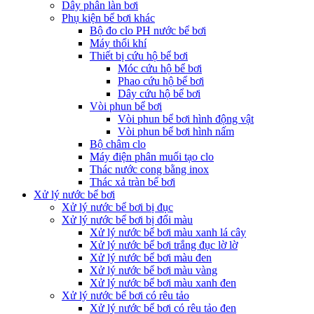
Dây phân làn bơi
Phụ kiện bể bơi khác
Bộ đo clo PH nước bể bơi
Máy thổi khí
Thiết bị cứu hộ bể bơi
Móc cứu hộ bể bơi
Phao cứu hộ bể bơi
Dây cứu hộ bể bơi
Vòi phun bể bơi
Vòi phun bể bơi hình động vật
Vòi phun bể bơi hình nấm
Bộ châm clo
Máy điện phân muối tạo clo
Thác nước cong bằng inox
Thác xả tràn bể bơi
Xử lý nước bể bơi
Xử lý nước bể bơi bị đục
Xử lý nước bể bơi bị đổi màu
Xử lý nước bể bơi màu xanh lá cây
Xử lý nước bể bơi trắng đục lờ lờ
Xử lý nước bể bơi màu đen
Xử lý nước bể bơi màu vàng
Xử lý nước bể bơi màu xanh đen
Xử lý nước bể bơi có rêu tảo
Xử lý nước bể bơi có rêu tảo đen