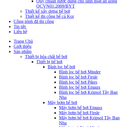
Quy chuẩn nước dùng cho sinh hoạt ăn uống
QCVN01:2009/BYT
Thiết kế xây dựng bể bơi
Thiết kế thi công bể cá Koi
Công trình đã thi công
Tin tức
Liên hệ
Trang Chủ
Giới thiệu
Sản phẩm
Thiết bị hóa chất bể bơi
Thiết bị bể bơi
Bình lọc bể bơi
Bình lọc bể bơi Minder
Bình lọc bể bơi Firsle
Bình lọc bể bơi Pikes
Bình lọc bể bơi Emaux
Bình lọc bể bơi Kripsol Tây Ban
Nha
Máy bơm bể bơi
Máy bơm bể bơi Emaux
Máy bơm bể bơi Firsle
Máy bơm bể bơi Kripsol Tây Ban
Nha