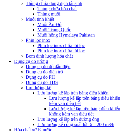
Thùng chứa dung dịch tái sinh
Thùng chứa hóa chất
Thùng muối
Muối tinh khiết
Muối Ấn Độ
Muối Trung Quốc
Muối hồng Hymalaya Pakistan
Phin lọc inox
Phin lọc inox chứa lõi lọc
Phin lọc inox chứa túi lọc
Bơm định lượng hóa chất
Dụng cụ đo lường
Dụng cụ đo độ dẫn điện
Dụng cụ đo điện trở
Dụng cụ đo PH
Dụng cụ đo TDS
Lưu lượng kế
Lưu lượng kế lắp trên bảng điều khiển
Lưu lượng kế lắp trên bảng điều khiển
kèm van điều tiết
Lưu lượng kế lắp trên bảng điều khiển
không kèm van điều tiết
Lưu lượng kế lắp trên đường ống
Lưu lượng kế công suất lớn 6 – 200 m3/h
Hóa chất xử lý nước