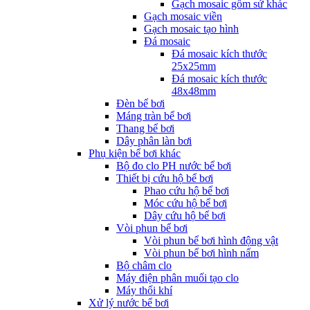
Gạch mosaic gốm sứ khác
Gạch mosaic viền
Gạch mosaic tạo hình
Đá mosaic
Đá mosaic kích thước
25x25mm
Đá mosaic kích thước
48x48mm
Đèn bể bơi
Máng tràn bể bơi
Thang bể bơi
Dây phân làn bơi
Phụ kiện bể bơi khác
Bộ đo clo PH nước bể bơi
Thiết bị cứu hộ bể bơi
Phao cứu hộ bể bơi
Móc cứu hộ bể bơi
Dây cứu hộ bể bơi
Vòi phun bể bơi
Vòi phun bể bơi hình động vật
Vòi phun bể bơi hình nấm
Bộ châm clo
Máy điện phân muối tạo clo
Máy thổi khí
Xử lý nước bể bơi