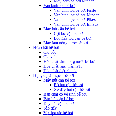
Máy bơm bể bơi Minder
Van bình lọc bể bơi
Van bình lọc bể bơi Firsle
Van bình lọc bể bơi Minder
Van bình lọc bể bơi Pikes
Van bình lọc bể bơi Emaux
Máy hút cặn bể bơi
Cột lọc cặn bể bơi
Lõi giấy lọc cặn bể bơi
Máy làm nóng nước bể bơi
Hóa chất bể bơi
Clo bột
Clo viên
Hóa chất làm trong nước bể bơi
Hóa chất tăng giảm PH
Hóa chất diệt rêu tảo
Dụng cụ làm sạch bể bơi
Máy hút cặn bể bơi
Bộ hút cặn bể bơi
Xe đẩy hút cặn bể bơi
Bàn chải cọ vệ sinh bể bơi
Bàn hút cặn bể bơi
Dây hút cặn bể bơi
Sào đẩy
Vợt hớt rác bể bơi