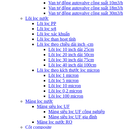
Van tự động autovalve công suất 10m3/h
Van tự động autovalve công suất 18m3/h
Van tự động autovalve công suất 30m3/h
Lõi lọc nước
Lõi lọc PP
Lõi lọc sợi
Lõi lọc xác khuẩn
Lõi lọc than hoạt tính
Lõi lọc theo chiều dài inch -cm
Lõi lọc 10 inch dài 25cm
Lõi lọc 20 inch dài 50cm
Lõi lọc 30 inch dài 75cm
Lõi lọc 40 inch dài 100cm
Lõi lọc theo kích thước lọc micron
Lõi lọc 1 micron
Lõi lọc 5 micron
Lõi lọc 10 micron
Lõi lọc 0,2 micron
Lõi lọc 100 micron
Màng lọc nước
Màng siêu lọc UF
Màng siêu lọc UF công nghiệp
Màng siêu lọc UF gia đình
Màng lọc nước RO
Cột composite