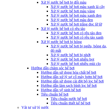
Xử lý nước bể bơi bị đổi màu
Xử lý nước bể bơi màu xanh lá cây
Xử lý nước bể bơi màu vàng
Xử lý nước bể bơi màu xanh đen
Xử lý nước bể bơi màu đen
Xử lý nước bể bơi trắng đục lờ lờ
Xử lý nước bể bơi có rêu tảo
Xử lý nước bể bơi có rêu tảo đen
Xử lý nước bể bơi có rêu tảo xanh
Xử lý nước bể bơi bị hỏng
Xử lý nước bể bơi bị ngứa, bỏng da,
đỏ mắt
Xử lý nước bể bơi bị nhớt
Xử lý nước bể bơi nhiều bọt
Xử lý nước bể bơi nhiều mùi clo
Hướng dẫn chăm sóc bể bơi
Hướng dẫn sử dụng hóa chất bể bơi
Hướng dẫn xử lý sự cố máy bơm bể bơi
Hướng dẫn sử dụng cài đặt bộ lọc bể bơi
Hướng dẫn làm sạch bình lọc bể bơi
Hướng dẫn vệ sinh bể bơi
Tiêu chuẩn bể bơi
Tiêu chuẩn nước bể bơi
Tiêu chuẩn thiết kế bể bơi
Vật tư xử lý nước