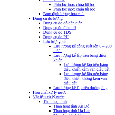
Phin lọc inox chứa lõi lọc
Phin lọc inox chứa túi lọc
Bơm định lượng hóa chất
Dụng cụ đo lường
Dụng cụ đo độ dẫn điện
Dụng cụ đo điện trở
Dụng cụ đo TDS
Dụng cụ đo PH
Lưu lượng kế
Lưu lượng kế công suất lớn 6 – 200
m3/h
Lưu lượng kế lắp trên bảng điều
khiển
Lưu lượng kế lắp trên bảng
điều khiển kèm van điều tiết
Lưu lượng kế lắp trên bảng
điều khiển không kèm van
điều tiết
Lưu lượng kế lắp trên đường ống
Hóa chất xử lý nước
Vật liệu xử lý nước
Than hoạt tính
Than hoạt tính Ấn Độ
Than hoạt tính Hà Lan