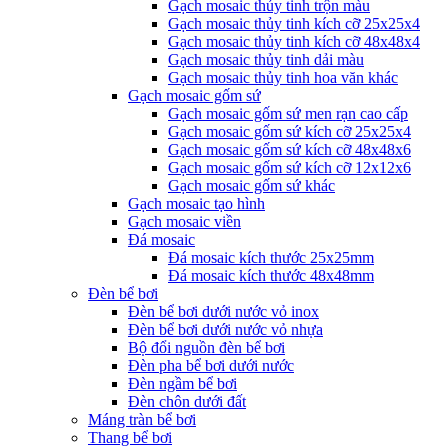
Gạch mosaic thủy tinh trộn màu
Gạch mosaic thủy tinh kích cỡ 25x25x4
Gạch mosaic thủy tinh kích cỡ 48x48x4
Gạch mosaic thủy tinh dải màu
Gạch mosaic thủy tinh hoa văn khác
Gạch mosaic gốm sứ
Gạch mosaic gốm sứ men rạn cao cấp
Gạch mosaic gốm sứ kích cỡ 25x25x4
Gạch mosaic gốm sứ kích cỡ 48x48x6
Gạch mosaic gốm sứ kích cỡ 12x12x6
Gạch mosaic gốm sứ khác
Gạch mosaic tạo hình
Gạch mosaic viền
Đá mosaic
Đá mosaic kích thước 25x25mm
Đá mosaic kích thước 48x48mm
Đèn bể bơi
Đèn bể bơi dưới nước vỏ inox
Đèn bể bơi dưới nước vỏ nhựa
Bộ đổi nguồn đèn bể bơi
Đèn pha bể bơi dưới nước
Đèn ngầm bể bơi
Đèn chôn dưới đất
Máng tràn bể bơi
Thang bể bơi