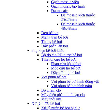
Gạch mosaic viền
Gạch mosaic tạo hình
Đá mosaic
Đá mosaic kích thước
25x25mm
Đá mosaic kích thước
48x48mm
Đèn bể bơi
Máng tràn bể bơi
Thang bể bơi
Dây phân làn bơi
Phụ kiện bể bơi khác
Bộ đo clo PH nước bể bơi
Thiết bị cứu hộ bể bơi
Phao cứu hộ bể bơi
Móc cứu hộ bể bơi
Dây cứu hộ bể bơi
Vòi phun bể bơi
Vòi phun bể bơi hình động vật
Vòi phun bể bơi hình nấm
Bộ châm clo
Máy điện phân muối tạo clo
Máy thổi khí
Xử lý nước bể bơi
Xử lý nước bể bơi bị đục