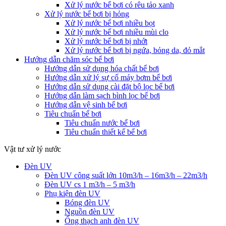
Xử lý nước bể bơi có rêu tảo xanh
Xử lý nước bể bơi bị hỏng
Xử lý nước bể bơi nhiều bọt
Xử lý nước bể bơi nhiều mùi clo
Xử lý nước bể bơi bị nhớt
Xử lý nước bể bơi bị ngứa, bỏng da, đỏ mắt
Hướng dẫn chăm sóc bể bơi
Hướng dẫn sử dụng hóa chất bể bơi
Hướng dẫn xử lý sự cố máy bơm bể bơi
Hướng dẫn sử dụng cài đặt bộ lọc bể bơi
Hướng dẫn làm sạch bình lọc bể bơi
Hướng dẫn vệ sinh bể bơi
Tiêu chuẩn bể bơi
Tiêu chuẩn nước bể bơi
Tiêu chuẩn thiết kế bể bơi
Vật tư xử lý nước
Đèn UV
Đèn UV công suất lớn 10m3/h – 16m3/h – 22m3/h
Đèn UV cs 1 m3/h – 5 m3/h
Phụ kiện đèn UV
Bóng đèn UV
Nguồn đèn UV
Ống thạch anh đèn UV