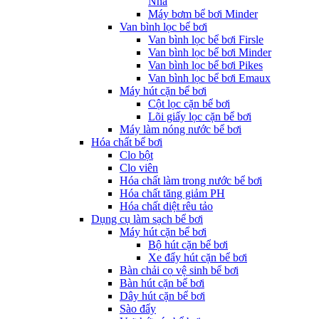
Nha
Máy bơm bể bơi Minder
Van bình lọc bể bơi
Van bình lọc bể bơi Firsle
Van bình lọc bể bơi Minder
Van bình lọc bể bơi Pikes
Van bình lọc bể bơi Emaux
Máy hút cặn bể bơi
Cột lọc cặn bể bơi
Lõi giấy lọc cặn bể bơi
Máy làm nóng nước bể bơi
Hóa chất bể bơi
Clo bột
Clo viên
Hóa chất làm trong nước bể bơi
Hóa chất tăng giảm PH
Hóa chất diệt rêu tảo
Dụng cụ làm sạch bể bơi
Máy hút cặn bể bơi
Bộ hút cặn bể bơi
Xe đẩy hút cặn bể bơi
Bàn chải cọ vệ sinh bể bơi
Bàn hút cặn bể bơi
Dây hút cặn bể bơi
Sào đẩy