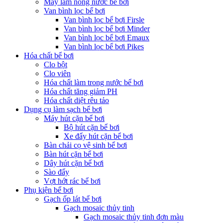
Máy làm nóng nước bể bơi
Van bình lọc bể bơi
Van bình lọc bể bơi Firsle
Van bình lọc bể bơi Minder
Van bình lọc bể bơi Emaux
Van bình lọc bể bơi Pikes
Hóa chất bể bơi
Clo bột
Clo viên
Hóa chất làm trong nước bể bơi
Hóa chất tăng giảm PH
Hóa chất diệt rêu tảo
Dụng cụ làm sạch bể bơi
Máy hút cặn bể bơi
Bộ hút cặn bể bơi
Xe đẩy hút cặn bể bơi
Bàn chải cọ vệ sinh bể bơi
Bàn hút cặn bể bơi
Dây hút cặn bể bơi
Sào đẩy
Vợt hớt rác bể bơi
Phụ kiện bể bơi
Gạch ốp lát bể bơi
Gạch mosaic thủy tinh
Gạch mosaic thủy tinh đơn màu