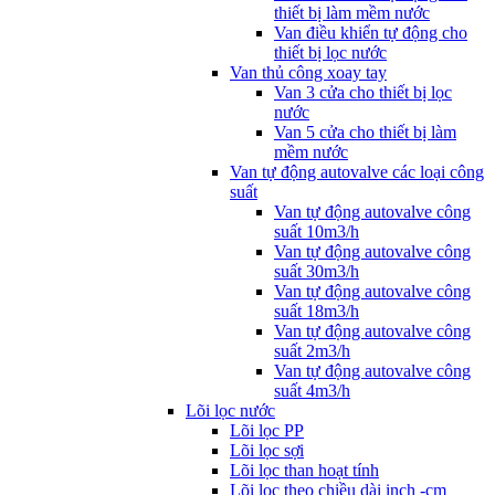
thiết bị làm mềm nước
Van điều khiển tự động cho
thiết bị lọc nước
Van thủ công xoay tay
Van 3 cửa cho thiết bị lọc
nước
Van 5 cửa cho thiết bị làm
mềm nước
Van tự động autovalve các loại công
suất
Van tự động autovalve công
suất 10m3/h
Van tự động autovalve công
suất 30m3/h
Van tự động autovalve công
suất 18m3/h
Van tự động autovalve công
suất 2m3/h
Van tự động autovalve công
suất 4m3/h
Lõi lọc nước
Lõi lọc PP
Lõi lọc sợi
Lõi lọc than hoạt tính
Lõi lọc theo chiều dài inch -cm