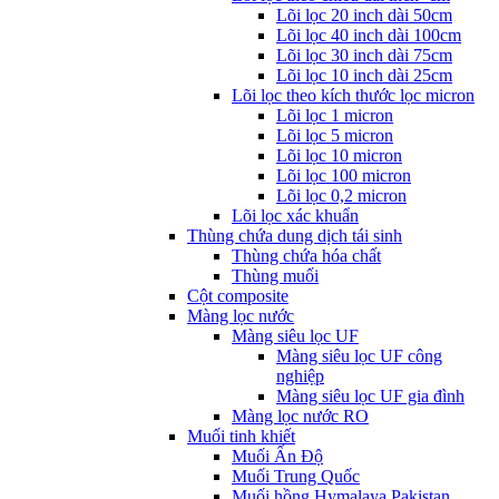
Lõi lọc 20 inch dài 50cm
Lõi lọc 40 inch dài 100cm
Lõi lọc 30 inch dài 75cm
Lõi lọc 10 inch dài 25cm
Lõi lọc theo kích thước lọc micron
Lõi lọc 1 micron
Lõi lọc 5 micron
Lõi lọc 10 micron
Lõi lọc 100 micron
Lõi lọc 0,2 micron
Lõi lọc xác khuẩn
Thùng chứa dung dịch tái sinh
Thùng chứa hóa chất
Thùng muối
Cột composite
Màng lọc nước
Màng siêu lọc UF
Màng siêu lọc UF công
nghiệp
Màng siêu lọc UF gia đình
Màng lọc nước RO
Muối tinh khiết
Muối Ấn Độ
Muối Trung Quốc
Muối hồng Hymalaya Pakistan