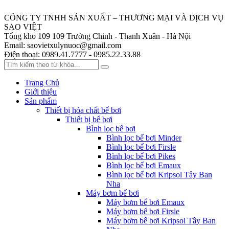
CÔNG TY TNHH SẢN XUẤT – THƯƠNG MẠI VÀ DỊCH VỤ
SAO VIỆT
Tổng kho 109
109 Trường Chinh - Thanh Xuân - Hà Nội
Email:
saovietxulynuoc@gmail.com
Điện thoại:
0989.41.7777 - 0985.22.33.88
Trang Chủ
Giới thiệu
Sản phẩm
Thiết bị hóa chất bể bơi
Thiết bị bể bơi
Bình lọc bể bơi
Bình lọc bể bơi Minder
Bình lọc bể bơi Firsle
Bình lọc bể bơi Pikes
Bình lọc bể bơi Emaux
Bình lọc bể bơi Kripsol Tây Ban
Nha
Máy bơm bể bơi
Máy bơm bể bơi Emaux
Máy bơm bể bơi Firsle
Máy bơm bể bơi Kripsol Tây Ban