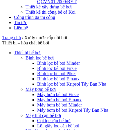
QCVN01:2009/BYT
Thiết kế xây dựng bể bơi
Thiết kế thi công bể cá Koi
Công trình đã thi công
Tin tức
Liên hệ
Trang chủ
/
Xử lý nước cấp nồi hơi
Thiết bị – hóa chất bể bơi
Thiết bị bể bơi
Bình lọc bể bơi
Bình lọc bể bơi Minder
Bình lọc bể bơi Firsle
Bình lọc bể bơi Pikes
Bình lọc bể bơi Emaux
Bình lọc bể bơi Kripsol Tây Ban Nha
Máy bơm bể bơi
Máy bơm bể bơi Firsle
Máy bơm bể bơi Emaux
Máy bơm bể bơi Minder
Máy bơm bể bơi Kripsol Tây Ban Nha
Máy hút cặn bể bơi
Cột lọc cặn bể bơi
Lõi giấy lọc cặn bể bơi