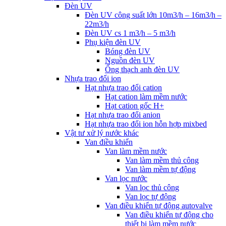
Đèn UV
Đèn UV công suất lớn 10m3/h – 16m3/h –
22m3/h
Đèn UV cs 1 m3/h – 5 m3/h
Phụ kiện đèn UV
Bóng đèn UV
Nguồn đèn UV
Ống thạch anh đèn UV
Nhựa trao đổi ion
Hạt nhựa trao đổi cation
Hạt cation làm mềm nước
Hạt cation gốc H+
Hạt nhựa trao đổi anion
Hạt nhựa trao đổi ion hỗn hợp mixbed
Vật tư xử lý nước khác
Van điều khiển
Van làm mềm nước
Van làm mềm thủ công
Van làm mềm tự động
Van lọc nước
Van lọc thủ công
Van lọc tự động
Van điều khiển tự động autovalve
Van điều khiển tự động cho
thiết bị làm mềm nước