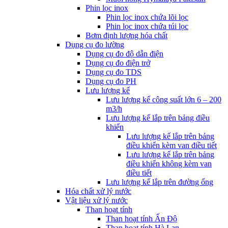
Phin lọc inox
Phin lọc inox chứa lõi lọc
Phin lọc inox chứa túi lọc
Bơm định lượng hóa chất
Dụng cụ đo lường
Dụng cụ đo độ dẫn điện
Dụng cụ đo điện trở
Dụng cụ đo TDS
Dụng cụ đo PH
Lưu lượng kế
Lưu lượng kế công suất lớn 6 – 200
m3/h
Lưu lượng kế lắp trên bảng điều
khiển
Lưu lượng kế lắp trên bảng
điều khiển kèm van điều tiết
Lưu lượng kế lắp trên bảng
điều khiển không kèm van
điều tiết
Lưu lượng kế lắp trên đường ống
Hóa chất xử lý nước
Vật liệu xử lý nước
Than hoạt tính
Than hoạt tính Ấn Độ
Than hoạt tính Hà Lan