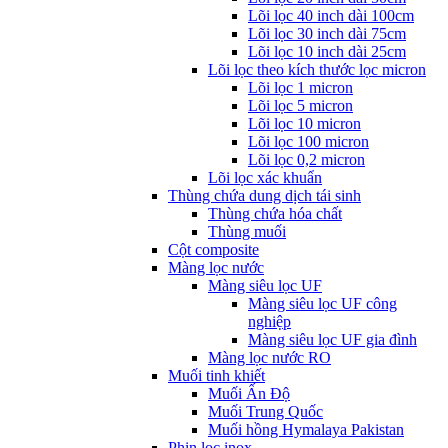
Lõi lọc 40 inch dài 100cm
Lõi lọc 30 inch dài 75cm
Lõi lọc 10 inch dài 25cm
Lõi lọc theo kích thước lọc micron
Lõi lọc 1 micron
Lõi lọc 5 micron
Lõi lọc 10 micron
Lõi lọc 100 micron
Lõi lọc 0,2 micron
Lõi lọc xác khuẩn
Thùng chứa dung dịch tái sinh
Thùng chứa hóa chất
Thùng muối
Cột composite
Màng lọc nước
Màng siêu lọc UF
Màng siêu lọc UF công
nghiệp
Màng siêu lọc UF gia đình
Màng lọc nước RO
Muối tinh khiết
Muối Ấn Độ
Muối Trung Quốc
Muối hồng Hymalaya Pakistan
Phin lọc inox