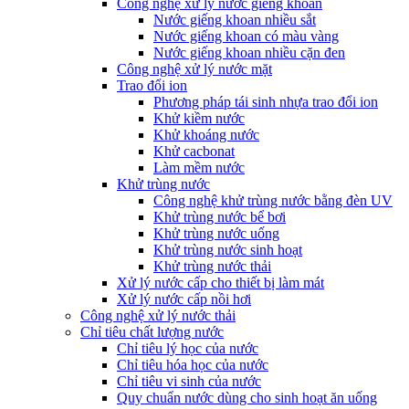
Công nghệ xử lý nước giếng khoan
Nước giếng khoan nhiều sắt
Nước giếng khoan có màu vàng
Nước giếng khoan nhiều cặn đen
Công nghệ xử lý nước mặt
Trao đổi ion
Phương pháp tái sinh nhựa trao đổi ion
Khử kiềm nước
Khử khoáng nước
Khử cacbonat
Làm mềm nước
Khử trùng nước
Công nghệ khử trùng nước bằng đèn UV
Khử trùng nước bể bơi
Khử trùng nước uống
Khử trùng nước sinh hoạt
Khử trùng nước thải
Xử lý nước cấp cho thiết bị làm mát
Xử lý nước cấp nồi hơi
Công nghệ xử lý nước thải
Chỉ tiêu chất lượng nước
Chỉ tiêu lý học của nước
Chỉ tiêu hóa học của nước
Chỉ tiêu vi sinh của nước
Quy chuẩn nước dùng cho sinh hoạt ăn uống