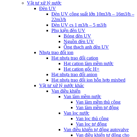
Vật tư xử lý nước
Đèn UV
Đèn UV công suất lớn 10m3/h – 16m3/h –
22m3/h
Đèn UV cs 1 m3/h – 5 m3/h
Phụ kiện đèn UV
Bóng đèn UV
Nguồn đèn UV
Ống thạch anh đèn UV
Nhựa trao đổi ion
Hạt nhựa trao đổi cation
Hạt cation làm mềm nước
Hạt cation gốc H+
Hạt nhựa trao đổi anion
Hạt nhựa trao đổi ion hỗn hợp mixbed
Vật tư xử lý nước khác
Van điều khiển
Van làm mềm nước
Van làm mềm thủ công
Van làm mềm tự động
Van lọc nước
Van lọc thủ công
Van lọc tự động
Van điều khiển tự động autovalve
Van điều khiển tự động cho