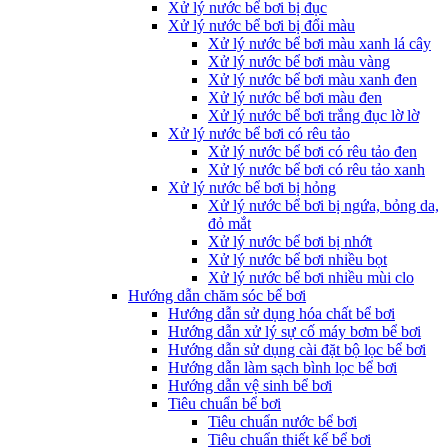
Xử lý nước bể bơi bị đục
Xử lý nước bể bơi bị đổi màu
Xử lý nước bể bơi màu xanh lá cây
Xử lý nước bể bơi màu vàng
Xử lý nước bể bơi màu xanh đen
Xử lý nước bể bơi màu đen
Xử lý nước bể bơi trắng đục lờ lờ
Xử lý nước bể bơi có rêu tảo
Xử lý nước bể bơi có rêu tảo đen
Xử lý nước bể bơi có rêu tảo xanh
Xử lý nước bể bơi bị hỏng
Xử lý nước bể bơi bị ngứa, bỏng da,
đỏ mắt
Xử lý nước bể bơi bị nhớt
Xử lý nước bể bơi nhiều bọt
Xử lý nước bể bơi nhiều mùi clo
Hướng dẫn chăm sóc bể bơi
Hướng dẫn sử dụng hóa chất bể bơi
Hướng dẫn xử lý sự cố máy bơm bể bơi
Hướng dẫn sử dụng cài đặt bộ lọc bể bơi
Hướng dẫn làm sạch bình lọc bể bơi
Hướng dẫn vệ sinh bể bơi
Tiêu chuẩn bể bơi
Tiêu chuẩn nước bể bơi
Tiêu chuẩn thiết kế bể bơi