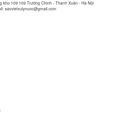
g kho 109
109 Trường Chinh - Thanh Xuân - Hà Nội
l:
saovietxulynuoc@gmail.com
a