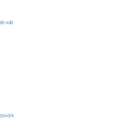
 đỏ mắt
 22m3/h