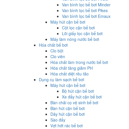
Van bình lọc bể bơi Minder
Van bình lọc bể bơi Pikes
Van bình lọc bể bơi Emaux
Máy hút cặn bể bơi
Cột lọc cặn bể bơi
Lõi giấy lọc cặn bể bơi
Máy làm nóng nước bể bơi
Hóa chất bể bơi
Clo bột
Clo viên
Hóa chất làm trong nước bể bơi
Hóa chất tăng giảm PH
Hóa chất diệt rêu tảo
Dụng cụ làm sạch bể bơi
Máy hút cặn bể bơi
Bộ hút cặn bể bơi
Xe đẩy hút cặn bể bơi
Bàn chải cọ vệ sinh bể bơi
Bàn hút cặn bể bơi
Dây hút cặn bể bơi
Sào đẩy
Vợt hớt rác bể bơi