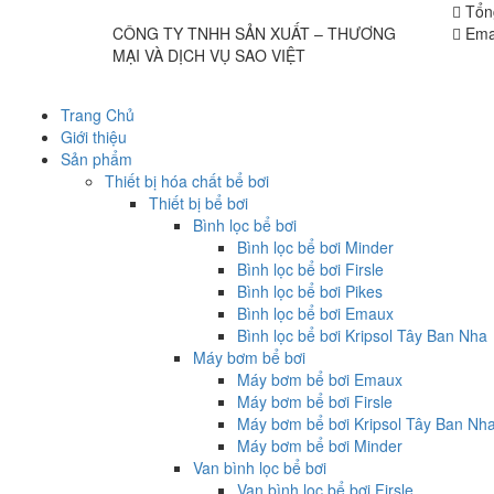
Tổn
CÔNG TY TNHH SẢN XUẤT – THƯƠNG
Emai
MẠI VÀ DỊCH VỤ SAO VIỆT
Trang Chủ
Giới thiệu
Sản phẩm
Thiết bị hóa chất bể bơi
Thiết bị bể bơi
Bình lọc bể bơi
Bình lọc bể bơi Minder
Bình lọc bể bơi Firsle
Bình lọc bể bơi Pikes
Bình lọc bể bơi Emaux
Bình lọc bể bơi Kripsol Tây Ban Nha
Máy bơm bể bơi
Máy bơm bể bơi Emaux
Máy bơm bể bơi Firsle
Máy bơm bể bơi Kripsol Tây Ban Nh
Máy bơm bể bơi Minder
Van bình lọc bể bơi
Van bình lọc bể bơi Firsle