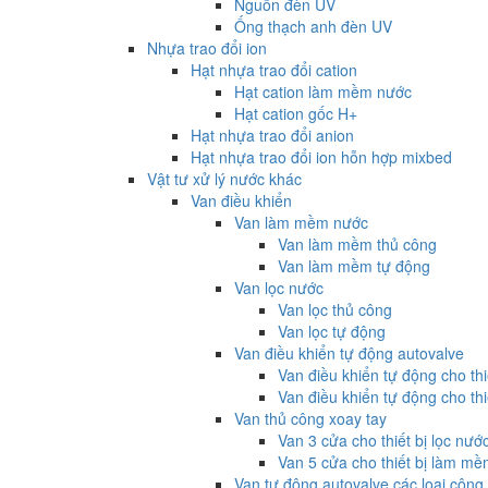
Nguồn đèn UV
Ống thạch anh đèn UV
Nhựa trao đổi ion
Hạt nhựa trao đổi cation
Hạt cation làm mềm nước
Hạt cation gốc H+
Hạt nhựa trao đổi anion
Hạt nhựa trao đổi ion hỗn hợp mixbed
Vật tư xử lý nước khác
Van điều khiển
Van làm mềm nước
Van làm mềm thủ công
Van làm mềm tự động
Van lọc nước
Van lọc thủ công
Van lọc tự động
Van điều khiển tự động autovalve
Van điều khiển tự động cho th
Van điều khiển tự động cho thi
Van thủ công xoay tay
Van 3 cửa cho thiết bị lọc nướ
Van 5 cửa cho thiết bị làm m
Van tự động autovalve các loại công