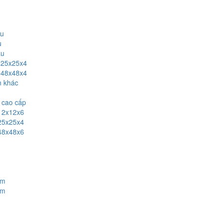
àu
u
àu
ỡ 25x25x4
ỡ 48x48x4
n khác
 cao cấp
12x12x6
25x25x4
48x48x6
mm
mm