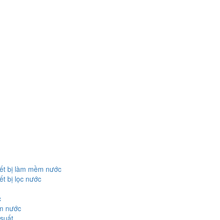
iết bị làm mềm nước
ết bị lọc nước
c
ềm nước
 suất