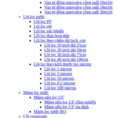
Van tự động autovalve công suất 10m3/h
Van tự động autovalve công suất 18m3/h
Van tự động autovalve công suất 30m3/h
Lõi lọc nước
Lõi lọc PP
Lõi lọc sợi
Lõi lọc xác khuẩn
Lõi lọc than hoạt tính
Lõi lọc theo chiều dài inch -cm
Lõi lọc 10 inch dài 25cm
Lõi lọc 20 inch dài 50cm
Lõi lọc 30 inch dài 75cm
Lõi lọc 40 inch dài 100cm
Lõi lọc theo kích thước lọc micron
Lõi lọc 1 micron
Lõi lọc 5 micron
Lõi lọc 10 micron
Lõi lọc 0,2 micron
Lõi lọc 100 micron
Màng lọc nước
Màng siêu lọc UF
Màng siêu lọc UF công nghiệp
Màng siêu lọc UF gia đình
Màng lọc nước RO
Cột composite