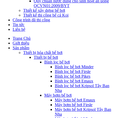
Quy chuẩn nước dùng cho sinh hoạt ăn uống
QCVN01:2009/BYT
Thiết kế xây dựng bể bơi
Thiết kế thi công bể cá Koi
Công trình đã thi công
Tin tức
Liên hệ
Trang Chủ
Giới thiệu
Sản phẩm
Thiết bị hóa chất bể bơi
Thiết bị bể bơi
Bình lọc bể bơi
Bình lọc bể bơi Minder
Bình lọc bể bơi Firsle
Bình lọc bể bơi Pikes
Bình lọc bể bơi Emaux
Bình lọc bể bơi Kripsol Tây Ban
Nha
Máy bơm bể bơi
Máy bơm bể bơi Emaux
Máy bơm bể bơi Firsle
Máy bơm bể bơi Kripsol Tây Ban
Nha