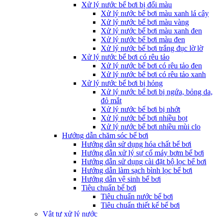
Xử lý nước bể bơi bị đổi màu
Xử lý nước bể bơi màu xanh lá cây
Xử lý nước bể bơi màu vàng
Xử lý nước bể bơi màu xanh đen
Xử lý nước bể bơi màu đen
Xử lý nước bể bơi trắng đục lờ lờ
Xử lý nước bể bơi có rêu tảo
Xử lý nước bể bơi có rêu tảo đen
Xử lý nước bể bơi có rêu tảo xanh
Xử lý nước bể bơi bị hỏng
Xử lý nước bể bơi bị ngứa, bỏng da,
đỏ mắt
Xử lý nước bể bơi bị nhớt
Xử lý nước bể bơi nhiều bọt
Xử lý nước bể bơi nhiều mùi clo
Hướng dẫn chăm sóc bể bơi
Hướng dẫn sử dụng hóa chất bể bơi
Hướng dẫn xử lý sự cố máy bơm bể bơi
Hướng dẫn sử dụng cài đặt bộ lọc bể bơi
Hướng dẫn làm sạch bình lọc bể bơi
Hướng dẫn vệ sinh bể bơi
Tiêu chuẩn bể bơi
Tiêu chuẩn nước bể bơi
Tiêu chuẩn thiết kế bể bơi
Vật tư xử lý nước