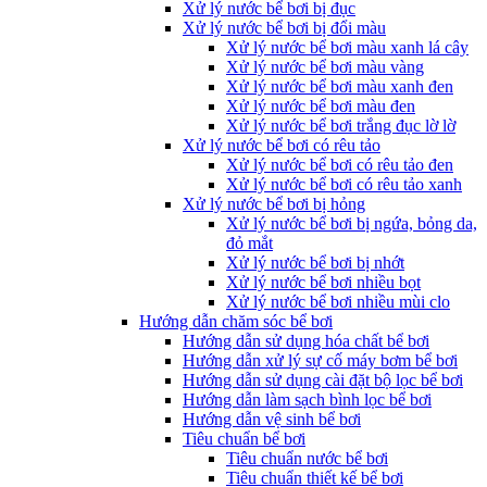
Xử lý nước bể bơi bị đục
Xử lý nước bể bơi bị đổi màu
Xử lý nước bể bơi màu xanh lá cây
Xử lý nước bể bơi màu vàng
Xử lý nước bể bơi màu xanh đen
Xử lý nước bể bơi màu đen
Xử lý nước bể bơi trắng đục lờ lờ
Xử lý nước bể bơi có rêu tảo
Xử lý nước bể bơi có rêu tảo đen
Xử lý nước bể bơi có rêu tảo xanh
Xử lý nước bể bơi bị hỏng
Xử lý nước bể bơi bị ngứa, bỏng da,
đỏ mắt
Xử lý nước bể bơi bị nhớt
Xử lý nước bể bơi nhiều bọt
Xử lý nước bể bơi nhiều mùi clo
Hướng dẫn chăm sóc bể bơi
Hướng dẫn sử dụng hóa chất bể bơi
Hướng dẫn xử lý sự cố máy bơm bể bơi
Hướng dẫn sử dụng cài đặt bộ lọc bể bơi
Hướng dẫn làm sạch bình lọc bể bơi
Hướng dẫn vệ sinh bể bơi
Tiêu chuẩn bể bơi
Tiêu chuẩn nước bể bơi
Tiêu chuẩn thiết kế bể bơi