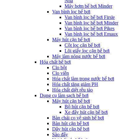
Nha
Máy bơm bể bơi Minder
Van bình lọc bể bơi
Van bình lọc bể bơi Firsle
Van bình lọc bể bơi Minder
Van bình lọc bể bơi Pikes
Van bình lọc bể bơi Emaux
Máy hút cặn bể bơi
Cột lọc cặn bể bơi
Lõi giấy lọc cặn bể bơi
Máy làm nóng nước bể bơi
Hóa chất bể bơi
Clo bột
Clo viên
Hóa chất làm trong nước bể bơi
Hóa chất tăng giảm PH
Hóa chất diệt rêu tảo
Dụng cụ làm sạch bể bơi
Máy hút cặn bể bơi
Bộ hút cặn bể bơi
Xe đẩy hút cặn bể bơi
Bàn chải cọ vệ sinh bể bơi
Bàn hút cặn bể bơi
Dây hút cặn bể bơi
Sào đẩy