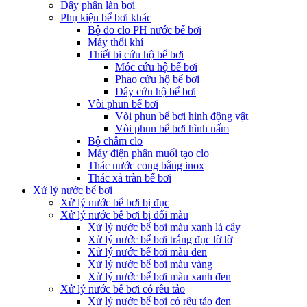
Dây phân làn bơi
Phụ kiện bể bơi khác
Bộ đo clo PH nước bể bơi
Máy thổi khí
Thiết bị cứu hộ bể bơi
Móc cứu hộ bể bơi
Phao cứu hộ bể bơi
Dây cứu hộ bể bơi
Vòi phun bể bơi
Vòi phun bể bơi hình động vật
Vòi phun bể bơi hình nấm
Bộ châm clo
Máy điện phân muối tạo clo
Thác nước cong bằng inox
Thác xả tràn bể bơi
Xử lý nước bể bơi
Xử lý nước bể bơi bị đục
Xử lý nước bể bơi bị đổi màu
Xử lý nước bể bơi màu xanh lá cây
Xử lý nước bể bơi trắng đục lờ lờ
Xử lý nước bể bơi màu đen
Xử lý nước bể bơi màu vàng
Xử lý nước bể bơi màu xanh đen
Xử lý nước bể bơi có rêu tảo
Xử lý nước bể bơi có rêu tảo đen