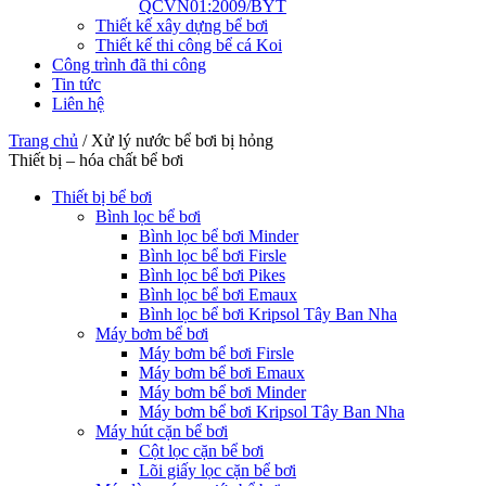
QCVN01:2009/BYT
Thiết kế xây dựng bể bơi
Thiết kế thi công bể cá Koi
Công trình đã thi công
Tin tức
Liên hệ
Trang chủ
/
Xử lý nước bể bơi bị hỏng
Thiết bị – hóa chất bể bơi
Thiết bị bể bơi
Bình lọc bể bơi
Bình lọc bể bơi Minder
Bình lọc bể bơi Firsle
Bình lọc bể bơi Pikes
Bình lọc bể bơi Emaux
Bình lọc bể bơi Kripsol Tây Ban Nha
Máy bơm bể bơi
Máy bơm bể bơi Firsle
Máy bơm bể bơi Emaux
Máy bơm bể bơi Minder
Máy bơm bể bơi Kripsol Tây Ban Nha
Máy hút cặn bể bơi
Cột lọc cặn bể bơi
Lõi giấy lọc cặn bể bơi