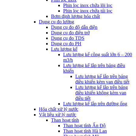
Phin lọc inox chứa lõi lọc
Phin lọc inox chứa túi lọc
Bơm định lượng hóa chất
Dụng cụ đo lường
Dụng cụ đo độ dẫn điện
Dụng cụ đo điện trở
Dụng cụ đo TDS
Dụng cụ đo PH
Lưu lượng kế
Lưu lượng kế công suất lớn 6 – 200
m3/h
Lưu lượng kế lắp trên bảng điều
khiển
Lưu lượng kế lắp trên bảng
điều khiển kèm van điều tiết
Lưu lượng kế lắp trên bảng
điều khiển không kèm van
điều tiết
Lưu lượng kế lắp trên đường ống
Hóa chất xử lý nước
Vật liệu xử lý nước
Than hoạt tính
Than hoạt tính Ấn Độ
Than hoạt tính Hà Lan