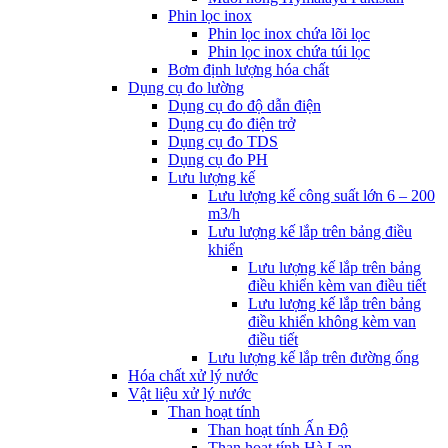
Phin lọc inox
Phin lọc inox chứa lõi lọc
Phin lọc inox chứa túi lọc
Bơm định lượng hóa chất
Dụng cụ đo lường
Dụng cụ đo độ dẫn điện
Dụng cụ đo điện trở
Dụng cụ đo TDS
Dụng cụ đo PH
Lưu lượng kế
Lưu lượng kế công suất lớn 6 – 200
m3/h
Lưu lượng kế lắp trên bảng điều
khiển
Lưu lượng kế lắp trên bảng
điều khiển kèm van điều tiết
Lưu lượng kế lắp trên bảng
điều khiển không kèm van
điều tiết
Lưu lượng kế lắp trên đường ống
Hóa chất xử lý nước
Vật liệu xử lý nước
Than hoạt tính
Than hoạt tính Ấn Độ
Than hoạt tính Hà Lan