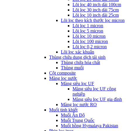
Lõi lọc 40 inch dài 100cm
Lõi lọc 30 inch dài 75cm
Lõi lọc 10 inch dài 25cm
Lõi lọc theo kích thước lọc micron
Lõi lọc 1 micron
Lõi lọc 5 micron
Lõi lọc 10 micron
Lõi lọc 100 micron
Lõi lọc 0,2 micron
Lõi lọc xác khuẩn
Thùng chứa dung dịch tái sinh
Thùng chứa hóa chất
Thùng muối
Cột composite
Màng lọc nước
Màng siêu lọc UF
Màng siêu lọc UF công
nghiệp
Màng siêu lọc UF gia đình
Màng lọc nước RO
Muối tinh khiết
Muối Ấn Độ
Muối Trung Quốc
Muối hồng Hymalaya Pakistan
Phin lọc inox