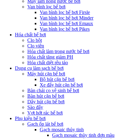
Máy làm nóng nước bể bơi
Van bình lọc bể bơi
Van bình lọc bể bơi Firsle
Van bình lọc bể bơi Minder
Van bình lọc bể bơi Emaux
Van bình lọc bể bơi Pikes
Hóa chất bể bơi
Clo bột
Clo viên
Hóa chất làm trong nước bể bơi
Hóa chất tăng giảm PH
Hóa chất diệt rêu tảo
Dụng cụ làm sạch bể bơi
Máy hút cặn bể bơi
Bộ hút cặn bể bơi
Xe đẩy hút cặn bể bơi
Bàn chải cọ vệ sinh bể bơi
Bàn hút cặn bể bơi
Dây hút cặn bể bơi
Sào đẩy
Vợt hớt rác bể bơi
Phụ kiện bể bơi
Gạch ốp lát bể bơi
Gạch mosaic thủy tinh
Gạch mosaic thủy tinh đơn màu