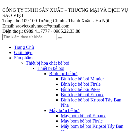
CÔNG TY TNHH SẢN XUẤT – THƯƠNG MẠI VÀ DỊCH VỤ
SAO VIỆT
Tổng kho 109
109 Trường Chinh - Thanh Xuân - Hà Nội
Email:
saovietxulynuoc@gmail.com
Điện thoại:
0989.41.7777 - 0985.22.33.88
Trang Chủ
Giới thiệu
Sản phẩm
Thiết bị hóa chất bể bơi
Thiết bị bể bơi
Bình lọc bể bơi
Bình lọc bể bơi Minder
Bình lọc bể bơi Firsle
Bình lọc bể bơi Pikes
Bình lọc bể bơi Emaux
Bình lọc bể bơi Kripsol Tây Ban
Nha
Máy bơm bể bơi
Máy bơm bể bơi Emaux
Máy bơm bể bơi Firsle
Máy bơm bể bơi Kripsol Tây Ban