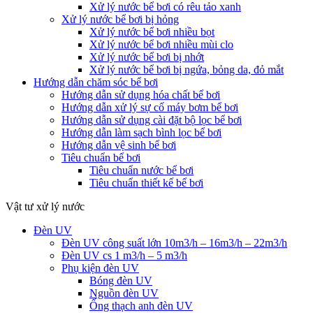
Xử lý nước bể bơi có rêu tảo xanh
Xử lý nước bể bơi bị hỏng
Xử lý nước bể bơi nhiều bọt
Xử lý nước bể bơi nhiều mùi clo
Xử lý nước bể bơi bị nhớt
Xử lý nước bể bơi bị ngứa, bỏng da, đỏ mắt
Hướng dẫn chăm sóc bể bơi
Hướng dẫn sử dụng hóa chất bể bơi
Hướng dẫn xử lý sự cố máy bơm bể bơi
Hướng dẫn sử dụng cài đặt bộ lọc bể bơi
Hướng dẫn làm sạch bình lọc bể bơi
Hướng dẫn vệ sinh bể bơi
Tiêu chuẩn bể bơi
Tiêu chuẩn nước bể bơi
Tiêu chuẩn thiết kế bể bơi
Vật tư xử lý nước
Đèn UV
Đèn UV công suất lớn 10m3/h – 16m3/h – 22m3/h
Đèn UV cs 1 m3/h – 5 m3/h
Phụ kiện đèn UV
Bóng đèn UV
Nguồn đèn UV
Ống thạch anh đèn UV