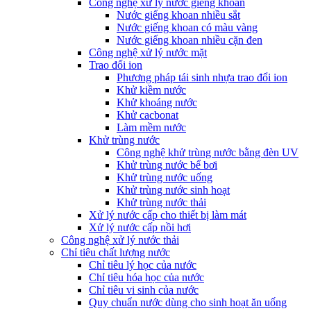
Công nghệ xử lý nước giếng khoan
Nước giếng khoan nhiều sắt
Nước giếng khoan có màu vàng
Nước giếng khoan nhiều cặn đen
Công nghệ xử lý nước mặt
Trao đổi ion
Phương pháp tái sinh nhựa trao đổi ion
Khử kiềm nước
Khử khoáng nước
Khử cacbonat
Làm mềm nước
Khử trùng nước
Công nghệ khử trùng nước bằng đèn UV
Khử trùng nước bể bơi
Khử trùng nước uống
Khử trùng nước sinh hoạt
Khử trùng nước thải
Xử lý nước cấp cho thiết bị làm mát
Xử lý nước cấp nồi hơi
Công nghệ xử lý nước thải
Chỉ tiêu chất lượng nước
Chỉ tiêu lý học của nước
Chỉ tiêu hóa học của nước
Chỉ tiêu vi sinh của nước
Quy chuẩn nước dùng cho sinh hoạt ăn uống