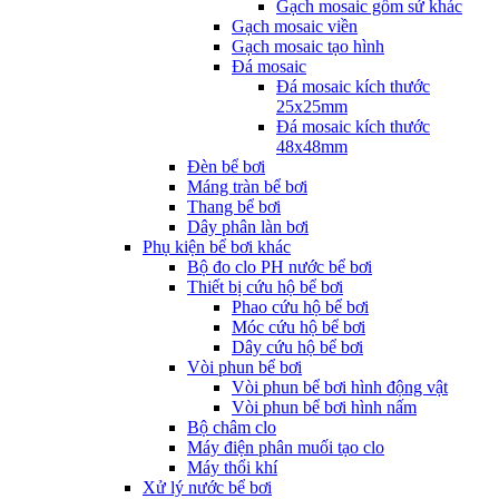
Gạch mosaic gốm sứ khác
Gạch mosaic viền
Gạch mosaic tạo hình
Đá mosaic
Đá mosaic kích thước
25x25mm
Đá mosaic kích thước
48x48mm
Đèn bể bơi
Máng tràn bể bơi
Thang bể bơi
Dây phân làn bơi
Phụ kiện bể bơi khác
Bộ đo clo PH nước bể bơi
Thiết bị cứu hộ bể bơi
Phao cứu hộ bể bơi
Móc cứu hộ bể bơi
Dây cứu hộ bể bơi
Vòi phun bể bơi
Vòi phun bể bơi hình động vật
Vòi phun bể bơi hình nấm
Bộ châm clo
Máy điện phân muối tạo clo
Máy thổi khí
Xử lý nước bể bơi