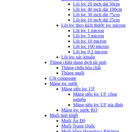
Lõi lọc 20 inch dài 50cm
Lõi lọc 40 inch dài 100cm
Lõi lọc 30 inch dài 75cm
Lõi lọc 10 inch dài 25cm
Lõi lọc theo kích thước lọc micron
Lõi lọc 1 micron
Lõi lọc 5 micron
Lõi lọc 10 micron
Lõi lọc 100 micron
Lõi lọc 0,2 micron
Lõi lọc xác khuẩn
Thùng chứa dung dịch tái sinh
Thùng chứa hóa chất
Thùng muối
Cột composite
Màng lọc nước
Màng siêu lọc UF
Màng siêu lọc UF công
nghiệp
Màng siêu lọc UF gia đình
Màng lọc nước RO
Muối tinh khiết
Muối Ấn Độ
Muối Trung Quốc
Muối hồng Hymalaya Pakistan