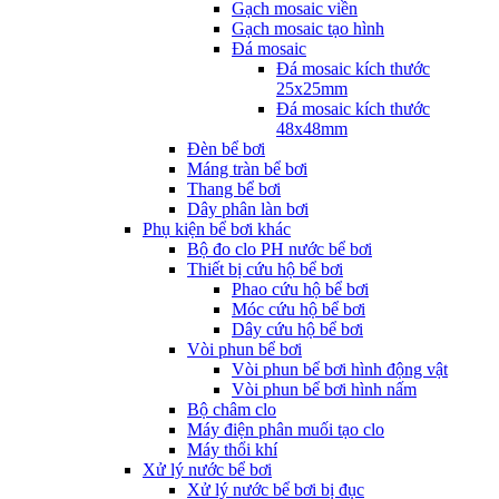
Gạch mosaic viền
Gạch mosaic tạo hình
Đá mosaic
Đá mosaic kích thước
25x25mm
Đá mosaic kích thước
48x48mm
Đèn bể bơi
Máng tràn bể bơi
Thang bể bơi
Dây phân làn bơi
Phụ kiện bể bơi khác
Bộ đo clo PH nước bể bơi
Thiết bị cứu hộ bể bơi
Phao cứu hộ bể bơi
Móc cứu hộ bể bơi
Dây cứu hộ bể bơi
Vòi phun bể bơi
Vòi phun bể bơi hình động vật
Vòi phun bể bơi hình nấm
Bộ châm clo
Máy điện phân muối tạo clo
Máy thổi khí
Xử lý nước bể bơi
Xử lý nước bể bơi bị đục