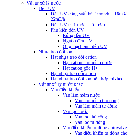
Vật tư xử lý nước
Đèn UV
Đèn UV công suất lớn 10m3/h – 16m3/h –
22m3/h
Đèn UV cs 1 m3/h – 5 m3/h
Phụ kiện đèn UV
Bóng đèn UV
Nguồn đèn UV
Ống thạch anh đèn UV
Nhựa trao đổi ion
Hạt nhựa trao đổi cation
Hạt cation làm mềm nước
Hạt cation gốc H+
Hạt nhựa trao đổi anion
Hạt nhựa trao đổi ion hỗn hợp mixbed
Vật tư xử lý nước khác
Van điều khiển
Van làm mềm nước
Van làm mềm thủ công
Van làm mềm tự động
Van lọc nước
Van lọc thủ công
Van lọc tự động
Van điều khiển tự động autovalve
Van điều khiển tự động cho