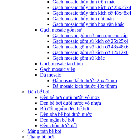
Gạch mosaic thủy tinh trộn màu
Gạch mosaic thủy tinh kích cỡ 25x25x4
Gạch mosaic thủy tinh kích cỡ 48x48x4
Gạch mosaic thủy tinh dải màu
Gạch mosaic thủy tinh hoa văn khác
Gạch mosaic gốm sứ
Gạch mosaic gốm sứ men rạn cao cấp
Gạch mosaic gốm sứ kích cỡ 25x25x4
Gạch mosaic gốm sứ kích cỡ 48x48x6
Gạch mosaic gốm sứ kích cỡ 12x12x6
Gạch mosaic gốm sứ khác
Gạch mosaic tạo hình
Gạch mosaic viền
Đá mosaic
Đá mosaic kích thước 25x25mm
Đá mosaic kích thước 48x48mm
Đèn bể bơi
Đèn bể bơi dưới nước vỏ inox
Đèn bể bơi dưới nước vỏ nhựa
Bộ đổi nguồn đèn bể bơi
Đèn pha bể bơi dưới nước
Đèn ngầm bể bơi
Đèn chôn dưới đất
Máng tràn bể bơi
Thang bể bơi