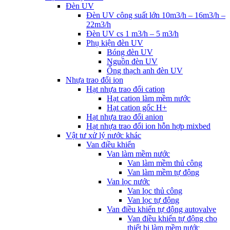
Đèn UV
Đèn UV công suất lớn 10m3/h – 16m3/h –
22m3/h
Đèn UV cs 1 m3/h – 5 m3/h
Phụ kiện đèn UV
Bóng đèn UV
Nguồn đèn UV
Ống thạch anh đèn UV
Nhựa trao đổi ion
Hạt nhựa trao đổi cation
Hạt cation làm mềm nước
Hạt cation gốc H+
Hạt nhựa trao đổi anion
Hạt nhựa trao đổi ion hỗn hợp mixbed
Vật tư xử lý nước khác
Van điều khiển
Van làm mềm nước
Van làm mềm thủ công
Van làm mềm tự động
Van lọc nước
Van lọc thủ công
Van lọc tự động
Van điều khiển tự động autovalve
Van điều khiển tự động cho
thiết bị làm mềm nước