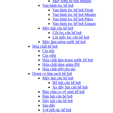
Máy bơm bể bơi Minder
Van bình lọc bể bơi
Van bình lọc bể bơi Firsle
Van bình lọc bể bơi Minder
Van bình lọc bể bơi Pikes
Van bình lọc bể bơi Emaux
Máy hút cặn bể bơi
Cột lọc cặn bể bơi
Lõi giấy lọc cặn bể bơi
Máy làm nóng nước bể bơi
Hóa chất bể bơi
Clo bột
Clo viên
Hóa chất làm trong nước bể bơi
Hóa chất tăng giảm PH
Hóa chất diệt rêu tảo
Dụng cụ làm sạch bể bơi
Máy hút cặn bể bơi
Bộ hút cặn bể bơi
Xe đẩy hút cặn bể bơi
Bàn chải cọ vệ sinh bể bơi
Bàn hút cặn bể bơi
Dây hút cặn bể bơi
Sào đẩy
Vợt hớt rác bể bơi