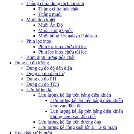
Thùng chứa dung dịch tái sinh
Thùng chứa hóa chất
Thùng muối
Muối tinh khiết
Muối Ấn Độ
Muối Trung Quốc
Muối hồng Hymalaya Pakistan
Phin lọc inox
Phin lọc inox chứa lõi lọc
Phin lọc inox chứa túi lọc
Bơm định lượng hóa chất
Dụng cụ đo lường
Dụng cụ đo độ dẫn điện
Dụng cụ đo điện trở
Dụng cụ đo PH
Dụng cụ đo TDS
Lưu lượng kế
Lưu lượng kế lắp trên bảng điều khiển
Lưu lượng kế lắp trên bảng điều khiển
kèm van điều tiết
Lưu lượng kế lắp trên bảng điều khiển
không kèm van điều tiết
Lưu lượng kế lắp trên đường ống
Lưu lượng kế công suất lớn 6 – 200 m3/h
Hóa chất xử lý nước