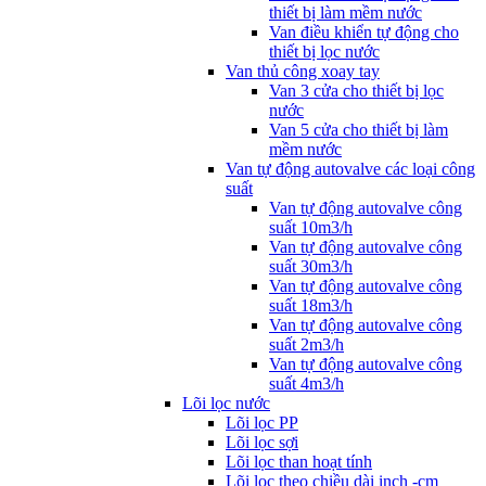
thiết bị làm mềm nước
Van điều khiển tự động cho
thiết bị lọc nước
Van thủ công xoay tay
Van 3 cửa cho thiết bị lọc
nước
Van 5 cửa cho thiết bị làm
mềm nước
Van tự động autovalve các loại công
suất
Van tự động autovalve công
suất 10m3/h
Van tự động autovalve công
suất 30m3/h
Van tự động autovalve công
suất 18m3/h
Van tự động autovalve công
suất 2m3/h
Van tự động autovalve công
suất 4m3/h
Lõi lọc nước
Lõi lọc PP
Lõi lọc sợi
Lõi lọc than hoạt tính
Lõi lọc theo chiều dài inch -cm