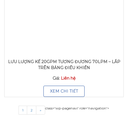
LƯU LƯỢNG KẾ 20GPM TƯƠNG ĐƯƠNG 70LPM – LẮP
TRÊN BẢNG ĐIỀU KHIỂN
Giá:
Liên hệ
XEM CHI TIẾT
class='wp-pagenavi' role='navigation'>
1
2
»