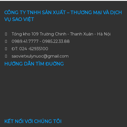
CÔNG TY TNHH SẢN XUẤT – THƯƠNG MẠI VÀ DỊCH
VỤ SAO VIỆT
Tổng kho 109 Trường Chinh - Thanh Xuân - Hà Nội
0989.41.7777 - 0985.22.33.88
ĐT: 024 -62935100
saovietxulynuoc@gmail.com
HƯỚNG DẪN TÌM ĐUỜNG
KẾT NỐI VỚI CHÚNG TÔI