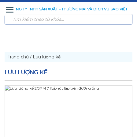
CÔNG TY TNHH SẢN XUẤT – THƯƠNG MẠI VÀ DỊCH VỤ SAO VIỆT
TRANG
GIỚI
SẢN
CÔNG
CÔNG
TIN
LIÊN
CHỦ
THIỆU
PHẨM
NGHỆ
TRÌNH
TỨC
HỆ
XỬ
ĐÃ
LÝ
THI
NƯỚC
CÔNG
Trang chủ
/
Lưu lượng kế
LƯU LƯỢNG KẾ