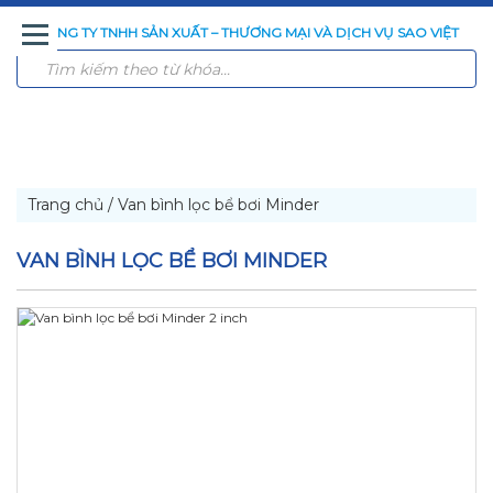
CÔNG TY TNHH SẢN XUẤT – THƯƠNG MẠI VÀ DỊCH VỤ SAO VIỆT
TRANG
GIỚI
SẢN
CÔNG
CÔNG
TIN
LIÊN
CHỦ
THIỆU
PHẨM
NGHỆ
TRÌNH
TỨC
HỆ
XỬ
ĐÃ
LÝ
THI
NƯỚC
CÔNG
Trang chủ
/
Van bình lọc bể bơi Minder
VAN BÌNH LỌC BỂ BƠI MINDER