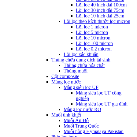
Lõi lọc 40 inch dài 100cm
Lõi lọc 30 inch dài 75cm
Lõi lọc 10 inch dài 25cm
Lõi lọc theo kích thước lọc micron
Lõi lọc 1 micron
Lõi lọc 5 micron
Lõi lọc 10 micron
Lõi lọc 100 micron
Lõi lọc 0,2 micron
Lõi lọc xác khuẩn
Thùng chứa dung dịch tái sinh
Thùng chứa hóa chất
Thùng muối
Cột composite
Màng lọc nước
Màng siêu lọc UF
Màng siêu lọc UF công
nghiệp
Màng siêu lọc UF gia đình
Màng lọc nước RO
Muối tinh khiết
Muối Ấn Độ
Muối Trung Quốc
Muối hồng Hymalaya Pakistan
Phin lọc inox