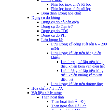
Phin lọc inox chứa lõi lọc
Phin lọc inox chứa túi lọc
Bơm định lượng hóa chất
Dụng cụ đo lường
Dụng cụ đo độ dẫn điện
Dụng cụ đo điện trở
Dụng cụ đo TDS
Dụng cụ đo PH
Lưu lượng kế
Lưu lượng kế công suất lớn 6 – 200
m3/h
Lưu lượng kế lắp trên bảng điều
khiển
Lưu lượng kế lắp trên bảng
điều khiển kèm van điều tiết
Lưu lượng kế lắp trên bảng
điều khiển không kèm van
điều tiết
Lưu lượng kế lắp trên đường ống
Hóa chất xử lý nước
Vật liệu xử lý nước
Than hoạt tính
Than hoạt tính Ấn Độ
Than hoạt tính Hà Lan