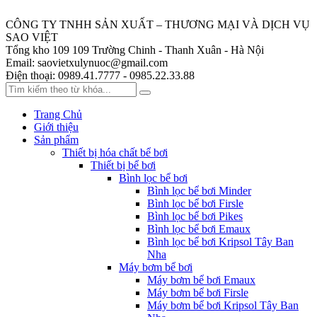
CÔNG TY TNHH SẢN XUẤT – THƯƠNG MẠI VÀ DỊCH VỤ
SAO VIỆT
Tổng kho 109
109 Trường Chinh - Thanh Xuân - Hà Nội
Email:
saovietxulynuoc@gmail.com
Điện thoại:
0989.41.7777 - 0985.22.33.88
Trang Chủ
Giới thiệu
Sản phẩm
Thiết bị hóa chất bể bơi
Thiết bị bể bơi
Bình lọc bể bơi
Bình lọc bể bơi Minder
Bình lọc bể bơi Firsle
Bình lọc bể bơi Pikes
Bình lọc bể bơi Emaux
Bình lọc bể bơi Kripsol Tây Ban
Nha
Máy bơm bể bơi
Máy bơm bể bơi Emaux
Máy bơm bể bơi Firsle
Máy bơm bể bơi Kripsol Tây Ban