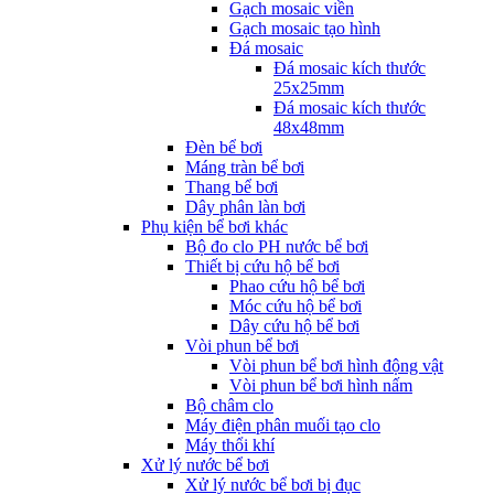
Gạch mosaic viền
Gạch mosaic tạo hình
Đá mosaic
Đá mosaic kích thước
25x25mm
Đá mosaic kích thước
48x48mm
Đèn bể bơi
Máng tràn bể bơi
Thang bể bơi
Dây phân làn bơi
Phụ kiện bể bơi khác
Bộ đo clo PH nước bể bơi
Thiết bị cứu hộ bể bơi
Phao cứu hộ bể bơi
Móc cứu hộ bể bơi
Dây cứu hộ bể bơi
Vòi phun bể bơi
Vòi phun bể bơi hình động vật
Vòi phun bể bơi hình nấm
Bộ châm clo
Máy điện phân muối tạo clo
Máy thổi khí
Xử lý nước bể bơi
Xử lý nước bể bơi bị đục