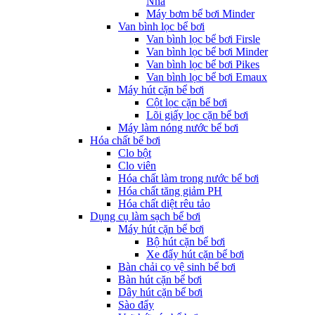
Nha
Máy bơm bể bơi Minder
Van bình lọc bể bơi
Van bình lọc bể bơi Firsle
Van bình lọc bể bơi Minder
Van bình lọc bể bơi Pikes
Van bình lọc bể bơi Emaux
Máy hút cặn bể bơi
Cột lọc cặn bể bơi
Lõi giấy lọc cặn bể bơi
Máy làm nóng nước bể bơi
Hóa chất bể bơi
Clo bột
Clo viên
Hóa chất làm trong nước bể bơi
Hóa chất tăng giảm PH
Hóa chất diệt rêu tảo
Dụng cụ làm sạch bể bơi
Máy hút cặn bể bơi
Bộ hút cặn bể bơi
Xe đẩy hút cặn bể bơi
Bàn chải cọ vệ sinh bể bơi
Bàn hút cặn bể bơi
Dây hút cặn bể bơi
Sào đẩy