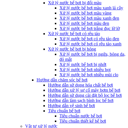
Xử lý nước bể bơi bị đổi màu
Xử lý nước bể bơi màu xanh lá cây
Xử lý nước bể bơi màu vàng
Xử lý nước bể bơi màu xanh đen
Xử lý nước bể bơi màu đen
Xử lý nước bể bơi trắng đục lờ lờ
Xử lý nước bể bơi có rêu tảo
Xử lý nước bể bơi có rêu tảo đen
Xử lý nước bể bơi có rêu tảo xanh
Xử lý nước bể bơi bị hỏng
Xử lý nước bể bơi bị ngứa, bỏng da,
đỏ mắt
Xử lý nước bể bơi bị nhớt
Xử lý nước bể bơi nhiều bọt
Xử lý nước bể bơi nhiều mùi clo
Hướng dẫn chăm sóc bể bơi
Hướng dẫn sử dụng hóa chất bể bơi
Hướng dẫn xử lý sự cố máy bơm bể bơi
Hướng dẫn sử dụng cài đặt bộ lọc bể bơi
Hướng dẫn làm sạch bình lọc bể bơi
Hướng dẫn vệ sinh bể bơi
Tiêu chuẩn bể bơi
Tiêu chuẩn nước bể bơi
Tiêu chuẩn thiết kế bể bơi
Vật tư xử lý nước