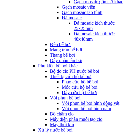
Gạch mosaic gốm sứ khác
Gạch mosaic viền
Gạch mosaic tạo hình
Đá mosaic
Đá mosaic kích thước
25x25mm
Đá mosaic kích thước
48x48mm
Đèn bể bơi
Máng tràn bể bơi
Thang bể bơi
Dây phân làn bơi
Phụ kiện bể bơi khác
Bộ đo clo PH nước bể bơi
Thiết bị cứu hộ bể bơi
Phao cứu hộ bể bơi
Móc cứu hộ bể bơi
Dây cứu hộ bể bơi
Vòi phun bể bơi
Vòi phun bể bơi hình động vật
Vòi phun bể bơi hình nấm
Bộ châm clo
Máy điện phân muối tạo clo
Máy thổi khí
Xử lý nước bể bơi