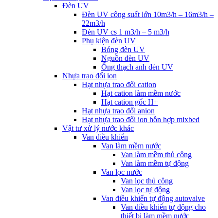
Đèn UV
Đèn UV công suất lớn 10m3/h – 16m3/h –
22m3/h
Đèn UV cs 1 m3/h – 5 m3/h
Phụ kiện đèn UV
Bóng đèn UV
Nguồn đèn UV
Ống thạch anh đèn UV
Nhựa trao đổi ion
Hạt nhựa trao đổi cation
Hạt cation làm mềm nước
Hạt cation gốc H+
Hạt nhựa trao đổi anion
Hạt nhựa trao đổi ion hỗn hợp mixbed
Vật tư xử lý nước khác
Van điều khiển
Van làm mềm nước
Van làm mềm thủ công
Van làm mềm tự động
Van lọc nước
Van lọc thủ công
Van lọc tự động
Van điều khiển tự động autovalve
Van điều khiển tự động cho
thiết bị làm mềm nước