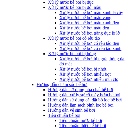
Xử lý nước bể bơi bị đục
Xử lý nước bể bơi bị đổi màu
Xử lý nước bể bơi màu xanh lá cây
Xử lý nước bể bơi màu vàng
Xử lý nước bể bơi màu xanh đen
Xử lý nước bể bơi màu đen
Xử lý nước bể bơi trắng đục lờ lờ
Xử lý nước bể bơi có rêu tảo
Xử lý nước bể bơi có rêu tảo đen
Xử lý nước bể bơi có rêu tảo xanh
Xử lý nước bể bơi bị hỏng
Xử lý nước bể bơi bị ngứa, bỏng da,
đỏ mắt
Xử lý nước bể bơi bị nhớt
Xử lý nước bể bơi nhiều bọt
Xử lý nước bể bơi nhiều mùi clo
Hướng dẫn chăm sóc bể bơi
Hướng dẫn sử dụng hóa chất bể bơi
Hướng dẫn xử lý sự cố máy bơm bể bơi
Hướng dẫn sử dụng cài đặt bộ lọc bể bơi
Hướng dẫn làm sạch bình lọc bể bơi
Hướng dẫn vệ sinh bể bơi
Tiêu chuẩn bể bơi
Tiêu chuẩn nước bể bơi
Tiêu chuẩn thiết kế bể bơi