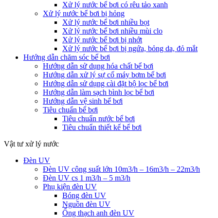
Xử lý nước bể bơi có rêu tảo xanh
Xử lý nước bể bơi bị hỏng
Xử lý nước bể bơi nhiều bọt
Xử lý nước bể bơi nhiều mùi clo
Xử lý nước bể bơi bị nhớt
Xử lý nước bể bơi bị ngứa, bỏng da, đỏ mắt
Hướng dẫn chăm sóc bể bơi
Hướng dẫn sử dụng hóa chất bể bơi
Hướng dẫn xử lý sự cố máy bơm bể bơi
Hướng dẫn sử dụng cài đặt bộ lọc bể bơi
Hướng dẫn làm sạch bình lọc bể bơi
Hướng dẫn vệ sinh bể bơi
Tiêu chuẩn bể bơi
Tiêu chuẩn nước bể bơi
Tiêu chuẩn thiết kế bể bơi
Vật tư xử lý nước
Đèn UV
Đèn UV công suất lớn 10m3/h – 16m3/h – 22m3/h
Đèn UV cs 1 m3/h – 5 m3/h
Phụ kiện đèn UV
Bóng đèn UV
Nguồn đèn UV
Ống thạch anh đèn UV