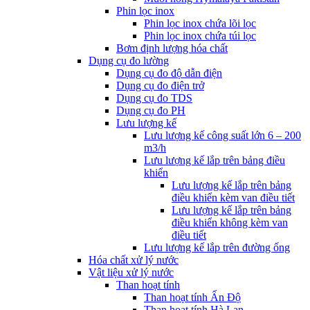
Phin lọc inox
Phin lọc inox chứa lõi lọc
Phin lọc inox chứa túi lọc
Bơm định lượng hóa chất
Dụng cụ đo lường
Dụng cụ đo độ dẫn điện
Dụng cụ đo điện trở
Dụng cụ đo TDS
Dụng cụ đo PH
Lưu lượng kế
Lưu lượng kế công suất lớn 6 – 200
m3/h
Lưu lượng kế lắp trên bảng điều
khiển
Lưu lượng kế lắp trên bảng
điều khiển kèm van điều tiết
Lưu lượng kế lắp trên bảng
điều khiển không kèm van
điều tiết
Lưu lượng kế lắp trên đường ống
Hóa chất xử lý nước
Vật liệu xử lý nước
Than hoạt tính
Than hoạt tính Ấn Độ
Than hoạt tính Hà Lan