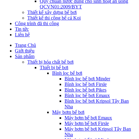
Quy chuẩn nước dùng cho sinh hoạt ăn uống
QCVN01:2009/BYT
Thiết kế xây dựng bể bơi
Thiết kế thi công bể cá Koi
Công trình đã thi công
Tin tức
Liên hệ
Trang Chủ
Giới thiệu
Sản phẩm
Thiết bị hóa chất bể bơi
Thiết bị bể bơi
Bình lọc bể bơi
Bình lọc bể bơi Minder
Bình lọc bể bơi Firsle
Bình lọc bể bơi Pikes
Bình lọc bể bơi Emaux
Bình lọc bể bơi Kripsol Tây Ban
Nha
Máy bơm bể bơi
Máy bơm bể bơi Emaux
Máy bơm bể bơi Firsle
Máy bơm bể bơi Kripsol Tây Ban
Nha