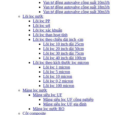
Van tự động autovalve công suất 10m3/h
Van tự động autovalve công suất 18m3/h
Van tự động autovalve công suất 30m3/h
Lõi lọc nước
Lõi lọc PP
Lõi lọc sợi
Lõi lọc xác khuẩn
Lõi lọc than hoạt tính
Lõi lọc theo chiều dài inch -cm
Lõi lọc 10 inch dài 25cm
Lõi lọc 20 inch dài 50cm
Lõi lọc 30 inch dài 75cm
Lõi lọc 40 inch dài 100cm
Lõi lọc theo kích thước lọc micron
Lõi lọc 1 micron
Lõi lọc 5 micron
Lõi lọc 10 micron
Lõi lọc 0,2 micron
Lõi lọc 100 micron
Màng lọc nước
Màng siêu lọc UF
Màng siêu lọc UF công nghiệp
Màng siêu lọc UF gia đình
Màng lọc nước RO
Cột composite