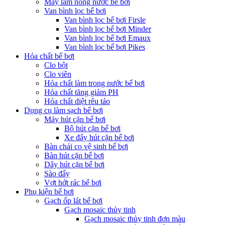
Máy làm nóng nước bể bơi
Van bình lọc bể bơi
Van bình lọc bể bơi Firsle
Van bình lọc bể bơi Minder
Van bình lọc bể bơi Emaux
Van bình lọc bể bơi Pikes
Hóa chất bể bơi
Clo bột
Clo viên
Hóa chất làm trong nước bể bơi
Hóa chất tăng giảm PH
Hóa chất diệt rêu tảo
Dụng cụ làm sạch bể bơi
Máy hút cặn bể bơi
Bộ hút cặn bể bơi
Xe đẩy hút cặn bể bơi
Bàn chải cọ vệ sinh bể bơi
Bàn hút cặn bể bơi
Dây hút cặn bể bơi
Sào đẩy
Vợt hớt rác bể bơi
Phụ kiện bể bơi
Gạch ốp lát bể bơi
Gạch mosaic thủy tinh
Gạch mosaic thủy tinh đơn màu