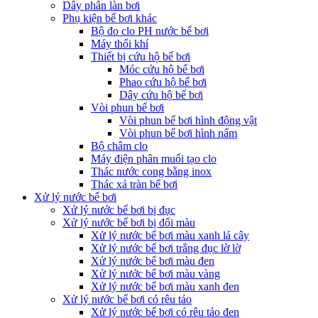
Dây phân làn bơi
Phụ kiện bể bơi khác
Bộ đo clo PH nước bể bơi
Máy thổi khí
Thiết bị cứu hộ bể bơi
Móc cứu hộ bể bơi
Phao cứu hộ bể bơi
Dây cứu hộ bể bơi
Vòi phun bể bơi
Vòi phun bể bơi hình động vật
Vòi phun bể bơi hình nấm
Bộ châm clo
Máy điện phân muối tạo clo
Thác nước cong bằng inox
Thác xả tràn bể bơi
Xử lý nước bể bơi
Xử lý nước bể bơi bị đục
Xử lý nước bể bơi bị đổi màu
Xử lý nước bể bơi màu xanh lá cây
Xử lý nước bể bơi trắng đục lờ lờ
Xử lý nước bể bơi màu đen
Xử lý nước bể bơi màu vàng
Xử lý nước bể bơi màu xanh đen
Xử lý nước bể bơi có rêu tảo
Xử lý nước bể bơi có rêu tảo đen