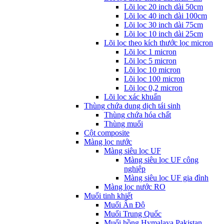
Lõi lọc 20 inch dài 50cm
Lõi lọc 40 inch dài 100cm
Lõi lọc 30 inch dài 75cm
Lõi lọc 10 inch dài 25cm
Lõi lọc theo kích thước lọc micron
Lõi lọc 1 micron
Lõi lọc 5 micron
Lõi lọc 10 micron
Lõi lọc 100 micron
Lõi lọc 0,2 micron
Lõi lọc xác khuẩn
Thùng chứa dung dịch tái sinh
Thùng chứa hóa chất
Thùng muối
Cột composite
Màng lọc nước
Màng siêu lọc UF
Màng siêu lọc UF công
nghiệp
Màng siêu lọc UF gia đình
Màng lọc nước RO
Muối tinh khiết
Muối Ấn Độ
Muối Trung Quốc
Muối hồng Hymalaya Pakistan