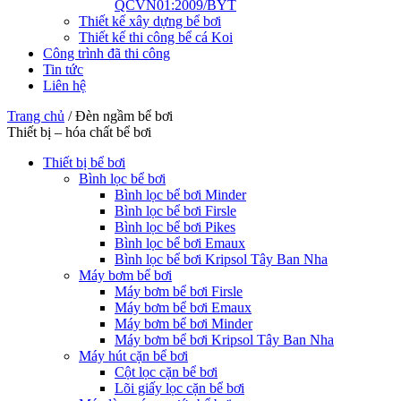
QCVN01:2009/BYT
Thiết kế xây dựng bể bơi
Thiết kế thi công bể cá Koi
Công trình đã thi công
Tin tức
Liên hệ
Trang chủ
/
Đèn ngầm bể bơi
Thiết bị – hóa chất bể bơi
Thiết bị bể bơi
Bình lọc bể bơi
Bình lọc bể bơi Minder
Bình lọc bể bơi Firsle
Bình lọc bể bơi Pikes
Bình lọc bể bơi Emaux
Bình lọc bể bơi Kripsol Tây Ban Nha
Máy bơm bể bơi
Máy bơm bể bơi Firsle
Máy bơm bể bơi Emaux
Máy bơm bể bơi Minder
Máy bơm bể bơi Kripsol Tây Ban Nha
Máy hút cặn bể bơi
Cột lọc cặn bể bơi
Lõi giấy lọc cặn bể bơi