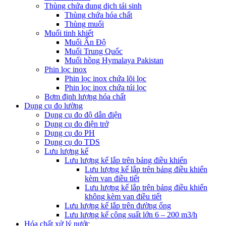
Thùng chứa dung dịch tái sinh
Thùng chứa hóa chất
Thùng muối
Muối tinh khiết
Muối Ấn Độ
Muối Trung Quốc
Muối hồng Hymalaya Pakistan
Phin lọc inox
Phin lọc inox chứa lõi lọc
Phin lọc inox chứa túi lọc
Bơm định lượng hóa chất
Dụng cụ đo lường
Dụng cụ đo độ dẫn điện
Dụng cụ đo điện trở
Dụng cụ đo PH
Dụng cụ đo TDS
Lưu lượng kế
Lưu lượng kế lắp trên bảng điều khiển
Lưu lượng kế lắp trên bảng điều khiển
kèm van điều tiết
Lưu lượng kế lắp trên bảng điều khiển
không kèm van điều tiết
Lưu lượng kế lắp trên đường ống
Lưu lượng kế công suất lớn 6 – 200 m3/h
Hóa chất xử lý nước