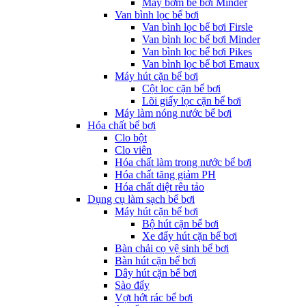
Máy bơm bể bơi Minder
Van bình lọc bể bơi
Van bình lọc bể bơi Firsle
Van bình lọc bể bơi Minder
Van bình lọc bể bơi Pikes
Van bình lọc bể bơi Emaux
Máy hút cặn bể bơi
Cột lọc cặn bể bơi
Lõi giấy lọc cặn bể bơi
Máy làm nóng nước bể bơi
Hóa chất bể bơi
Clo bột
Clo viên
Hóa chất làm trong nước bể bơi
Hóa chất tăng giảm PH
Hóa chất diệt rêu tảo
Dụng cụ làm sạch bể bơi
Máy hút cặn bể bơi
Bộ hút cặn bể bơi
Xe đẩy hút cặn bể bơi
Bàn chải cọ vệ sinh bể bơi
Bàn hút cặn bể bơi
Dây hút cặn bể bơi
Sào đẩy
Vợt hớt rác bể bơi