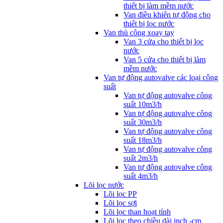
thiết bị làm mềm nước
Van điều khiển tự động cho
thiết bị lọc nước
Van thủ công xoay tay
Van 3 cửa cho thiết bị lọc
nước
Van 5 cửa cho thiết bị làm
mềm nước
Van tự động autovalve các loại công
suất
Van tự động autovalve công
suất 10m3/h
Van tự động autovalve công
suất 30m3/h
Van tự động autovalve công
suất 18m3/h
Van tự động autovalve công
suất 2m3/h
Van tự động autovalve công
suất 4m3/h
Lõi lọc nước
Lõi lọc PP
Lõi lọc sợi
Lõi lọc than hoạt tính
Lõi lọc theo chiều dài inch -cm