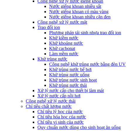
Công nghệ xử lý nước giếng khoan
Nước giếng khoan nhiều sắt
Nước giếng khoan có màu vàng
Nước giếng khoan nhiều cặn đen
Công nghệ xử lý nước mặt
Trao đổi ion
Phương pháp tái sinh nhựa trao đổi ion
Khử kiềm nước
Khử khoáng nước
Khử cacbonat
Làm mềm nước
Khử trùng nước
Công nghệ khử trùng nước bằng đèn UV
Khử trùng nước bể bơi
Khử trùng nước uống
Khử trùng nước sinh hoạt
Khử trùng nước thải
Xử lý nước cấp cho thiết bị làm mát
Xử lý nước cấp nồi hơi
Công nghệ xử lý nước thải
Chỉ tiêu chất lượng nước
Chỉ tiêu lý học của nước
Chỉ tiêu hóa học của nước
Chỉ tiêu vi sinh của nước
Quy chuẩn nước dùng cho sinh hoạt ăn uống