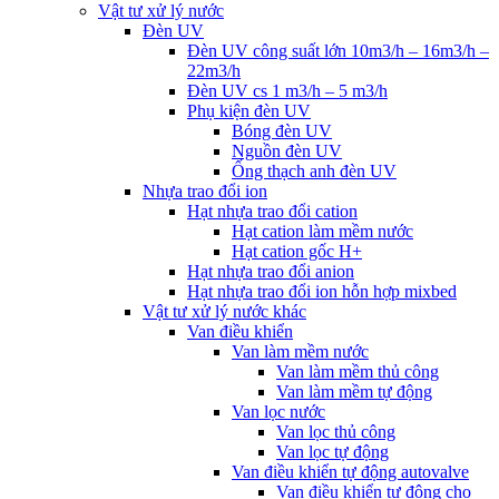
Vật tư xử lý nước
Đèn UV
Đèn UV công suất lớn 10m3/h – 16m3/h –
22m3/h
Đèn UV cs 1 m3/h – 5 m3/h
Phụ kiện đèn UV
Bóng đèn UV
Nguồn đèn UV
Ống thạch anh đèn UV
Nhựa trao đổi ion
Hạt nhựa trao đổi cation
Hạt cation làm mềm nước
Hạt cation gốc H+
Hạt nhựa trao đổi anion
Hạt nhựa trao đổi ion hỗn hợp mixbed
Vật tư xử lý nước khác
Van điều khiển
Van làm mềm nước
Van làm mềm thủ công
Van làm mềm tự động
Van lọc nước
Van lọc thủ công
Van lọc tự động
Van điều khiển tự động autovalve
Van điều khiển tự động cho