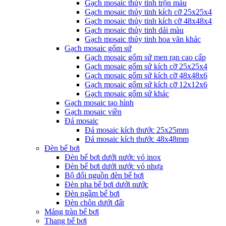
Gạch mosaic thủy tinh trộn màu
Gạch mosaic thủy tinh kích cỡ 25x25x4
Gạch mosaic thủy tinh kích cỡ 48x48x4
Gạch mosaic thủy tinh dải màu
Gạch mosaic thủy tinh hoa văn khác
Gạch mosaic gốm sứ
Gạch mosaic gốm sứ men rạn cao cấp
Gạch mosaic gốm sứ kích cỡ 25x25x4
Gạch mosaic gốm sứ kích cỡ 48x48x6
Gạch mosaic gốm sứ kích cỡ 12x12x6
Gạch mosaic gốm sứ khác
Gạch mosaic tạo hình
Gạch mosaic viền
Đá mosaic
Đá mosaic kích thước 25x25mm
Đá mosaic kích thước 48x48mm
Đèn bể bơi
Đèn bể bơi dưới nước vỏ inox
Đèn bể bơi dưới nước vỏ nhựa
Bộ đổi nguồn đèn bể bơi
Đèn pha bể bơi dưới nước
Đèn ngầm bể bơi
Đèn chôn dưới đất
Máng tràn bể bơi
Thang bể bơi