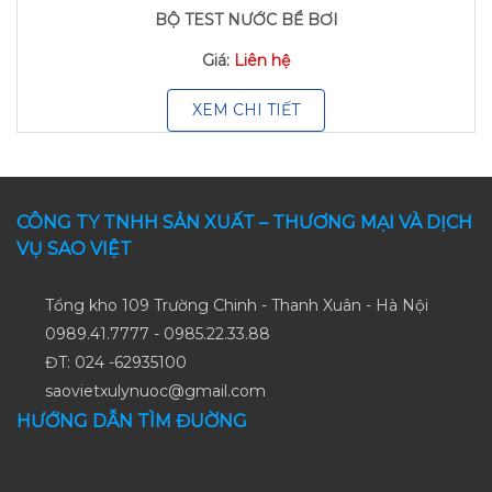
BỘ TEST NƯỚC BỂ BƠI
Giá:
Liên hệ
XEM CHI TIẾT
CÔNG TY TNHH SẢN XUẤT – THƯƠNG MẠI VÀ DỊCH
VỤ SAO VIỆT
Tổng kho 109 Trường Chinh - Thanh Xuân - Hà Nội
0989.41.7777 - 0985.22.33.88
ĐT: 024 -62935100
saovietxulynuoc@gmail.com
HƯỚNG DẪN TÌM ĐUỜNG