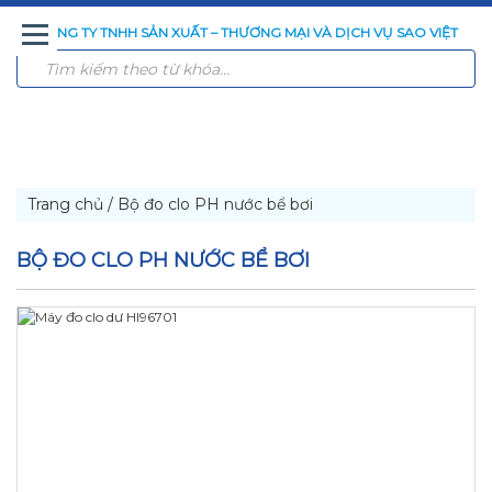
CÔNG TY TNHH SẢN XUẤT – THƯƠNG MẠI VÀ DỊCH VỤ SAO VIỆT
TRANG
GIỚI
SẢN
CÔNG
CÔNG
TIN
LIÊN
CHỦ
THIỆU
PHẨM
NGHỆ
TRÌNH
TỨC
HỆ
XỬ
ĐÃ
LÝ
THI
NƯỚC
CÔNG
Trang chủ
/
Bộ đo clo PH nước bể bơi
BỘ ĐO CLO PH NƯỚC BỂ BƠI