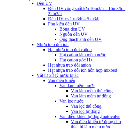
Đèn UV
Đèn UV công suất lớn 10m3/h – 16m3/h –
22m3/h
Đèn UV cs 1 m3/h – 5 m3/h
Phụ kiện đèn UV
Bóng đèn UV
Nguồn đèn UV
Ống thạch anh đèn UV
Nhựa trao đổi ion
Hạt nhựa trao đổi cation
Hạt cation làm mềm nước
Hạt cation gốc H+
Hạt nhựa trao đổi anion
Hạt nhựa trao đổi ion hỗn hợp mixbed
Vật tư xử lý nước khác
Van điều khiển
Van làm mềm nước
Van làm mềm thủ công
Van làm mềm tự động
Van lọc nước
Van lọc thủ công
Van lọc tự động
Van điều khiển tự động autovalve
Van điều khiển tự động cho
thiết bị làm mềm nước