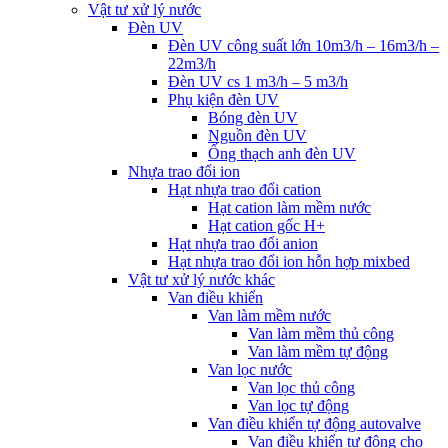
Vật tư xử lý nước
Đèn UV
Đèn UV công suất lớn 10m3/h – 16m3/h –
22m3/h
Đèn UV cs 1 m3/h – 5 m3/h
Phụ kiện đèn UV
Bóng đèn UV
Nguồn đèn UV
Ống thạch anh đèn UV
Nhựa trao đổi ion
Hạt nhựa trao đổi cation
Hạt cation làm mềm nước
Hạt cation gốc H+
Hạt nhựa trao đổi anion
Hạt nhựa trao đổi ion hỗn hợp mixbed
Vật tư xử lý nước khác
Van điều khiển
Van làm mềm nước
Van làm mềm thủ công
Van làm mềm tự động
Van lọc nước
Van lọc thủ công
Van lọc tự động
Van điều khiển tự động autovalve
Van điều khiển tự động cho