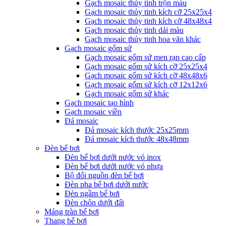
Gạch mosaic thủy tinh trộn màu
Gạch mosaic thủy tinh kích cỡ 25x25x4
Gạch mosaic thủy tinh kích cỡ 48x48x4
Gạch mosaic thủy tinh dải màu
Gạch mosaic thủy tinh hoa văn khác
Gạch mosaic gốm sứ
Gạch mosaic gốm sứ men rạn cao cấp
Gạch mosaic gốm sứ kích cỡ 25x25x4
Gạch mosaic gốm sứ kích cỡ 48x48x6
Gạch mosaic gốm sứ kích cỡ 12x12x6
Gạch mosaic gốm sứ khác
Gạch mosaic tạo hình
Gạch mosaic viền
Đá mosaic
Đá mosaic kích thước 25x25mm
Đá mosaic kích thước 48x48mm
Đèn bể bơi
Đèn bể bơi dưới nước vỏ inox
Đèn bể bơi dưới nước vỏ nhựa
Bộ đổi nguồn đèn bể bơi
Đèn pha bể bơi dưới nước
Đèn ngầm bể bơi
Đèn chôn dưới đất
Máng tràn bể bơi
Thang bể bơi