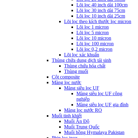
Lõi lọc 40 inch dài 100cm
Lõi lọc 30 inch dài 75cm
Lõi lọc 10 inch dài 25cm
Lõi lọc theo kích thước lọc micron
Lõi lọc 1 micron
Lõi lọc 5 micron
Lõi lọc 10 micron
Lõi lọc 100 micron
Lõi lọc 0,2 micron
Lõi lọc xác khuẩn
Thùng chứa dung dịch tái sinh
Thùng chứa hóa chất
Thùng muối
Cột composite
Màng lọc nước
Màng siêu lọc UF
Màng siêu lọc UF công
nghiệp
Màng siêu lọc UF gia đình
Màng lọc nước RO
Muối tinh khiết
Muối Ấn Độ
Muối Trung Quốc
Muối hồng Hymalaya Pakistan
Phin lọc inox