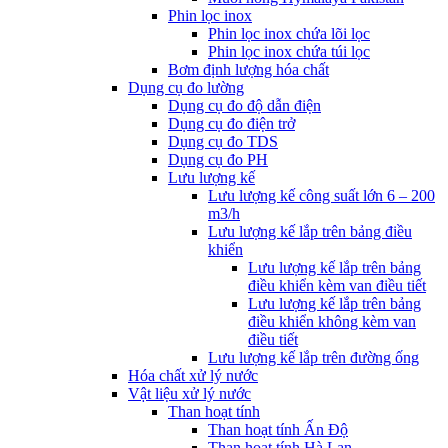
Phin lọc inox
Phin lọc inox chứa lõi lọc
Phin lọc inox chứa túi lọc
Bơm định lượng hóa chất
Dụng cụ đo lường
Dụng cụ đo độ dẫn điện
Dụng cụ đo điện trở
Dụng cụ đo TDS
Dụng cụ đo PH
Lưu lượng kế
Lưu lượng kế công suất lớn 6 – 200
m3/h
Lưu lượng kế lắp trên bảng điều
khiển
Lưu lượng kế lắp trên bảng
điều khiển kèm van điều tiết
Lưu lượng kế lắp trên bảng
điều khiển không kèm van
điều tiết
Lưu lượng kế lắp trên đường ống
Hóa chất xử lý nước
Vật liệu xử lý nước
Than hoạt tính
Than hoạt tính Ấn Độ
Than hoạt tính Hà Lan