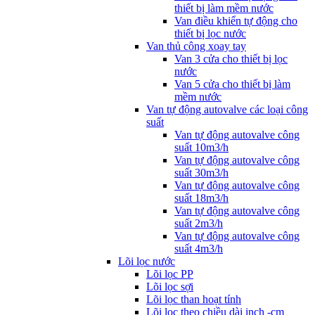
thiết bị làm mềm nước
Van điều khiển tự động cho
thiết bị lọc nước
Van thủ công xoay tay
Van 3 cửa cho thiết bị lọc
nước
Van 5 cửa cho thiết bị làm
mềm nước
Van tự động autovalve các loại công
suất
Van tự động autovalve công
suất 10m3/h
Van tự động autovalve công
suất 30m3/h
Van tự động autovalve công
suất 18m3/h
Van tự động autovalve công
suất 2m3/h
Van tự động autovalve công
suất 4m3/h
Lõi lọc nước
Lõi lọc PP
Lõi lọc sợi
Lõi lọc than hoạt tính
Lõi lọc theo chiều dài inch -cm