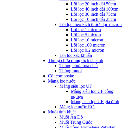
Lõi lọc 20 inch dài 50cm
Lõi lọc 40 inch dài 100cm
Lõi lọc 30 inch dài 75cm
Lõi lọc 10 inch dài 25cm
Lõi lọc theo kích thước lọc micron
Lõi lọc 1 micron
Lõi lọc 5 micron
Lõi lọc 10 micron
Lõi lọc 100 micron
Lõi lọc 0,2 micron
Lõi lọc xác khuẩn
Thùng chứa dung dịch tái sinh
Thùng chứa hóa chất
Thùng muối
Cột composite
Màng lọc nước
Màng siêu lọc UF
Màng siêu lọc UF công
nghiệp
Màng siêu lọc UF gia đình
Màng lọc nước RO
Muối tinh khiết
Muối Ấn Độ
Muối Trung Quốc
Muối hồng Hymalaya Pakistan