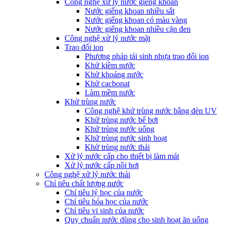
Công nghệ xử lý nước giếng khoan
Nước giếng khoan nhiều sắt
Nước giếng khoan có màu vàng
Nước giếng khoan nhiều cặn đen
Công nghệ xử lý nước mặt
Trao đổi ion
Phương pháp tái sinh nhựa trao đổi ion
Khử kiềm nước
Khử khoáng nước
Khử cacbonat
Làm mềm nước
Khử trùng nước
Công nghệ khử trùng nước bằng đèn UV
Khử trùng nước bể bơi
Khử trùng nước uống
Khử trùng nước sinh hoạt
Khử trùng nước thải
Xử lý nước cấp cho thiết bị làm mát
Xử lý nước cấp nồi hơi
Công nghệ xử lý nước thải
Chỉ tiêu chất lượng nước
Chỉ tiêu lý học của nước
Chỉ tiêu hóa học của nước
Chỉ tiêu vi sinh của nước
Quy chuẩn nước dùng cho sinh hoạt ăn uống