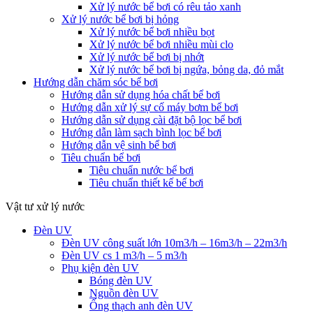
Xử lý nước bể bơi có rêu tảo xanh
Xử lý nước bể bơi bị hỏng
Xử lý nước bể bơi nhiều bọt
Xử lý nước bể bơi nhiều mùi clo
Xử lý nước bể bơi bị nhớt
Xử lý nước bể bơi bị ngứa, bỏng da, đỏ mắt
Hướng dẫn chăm sóc bể bơi
Hướng dẫn sử dụng hóa chất bể bơi
Hướng dẫn xử lý sự cố máy bơm bể bơi
Hướng dẫn sử dụng cài đặt bộ lọc bể bơi
Hướng dẫn làm sạch bình lọc bể bơi
Hướng dẫn vệ sinh bể bơi
Tiêu chuẩn bể bơi
Tiêu chuẩn nước bể bơi
Tiêu chuẩn thiết kế bể bơi
Vật tư xử lý nước
Đèn UV
Đèn UV công suất lớn 10m3/h – 16m3/h – 22m3/h
Đèn UV cs 1 m3/h – 5 m3/h
Phụ kiện đèn UV
Bóng đèn UV
Nguồn đèn UV
Ống thạch anh đèn UV