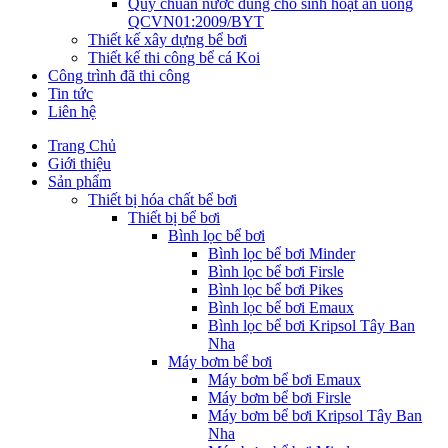
Quy chuẩn nước dùng cho sinh hoạt ăn uống
QCVN01:2009/BYT
Thiết kế xây dựng bể bơi
Thiết kế thi công bể cá Koi
Công trình đã thi công
Tin tức
Liên hệ
Trang Chủ
Giới thiệu
Sản phẩm
Thiết bị hóa chất bể bơi
Thiết bị bể bơi
Bình lọc bể bơi
Bình lọc bể bơi Minder
Bình lọc bể bơi Firsle
Bình lọc bể bơi Pikes
Bình lọc bể bơi Emaux
Bình lọc bể bơi Kripsol Tây Ban
Nha
Máy bơm bể bơi
Máy bơm bể bơi Emaux
Máy bơm bể bơi Firsle
Máy bơm bể bơi Kripsol Tây Ban
Nha