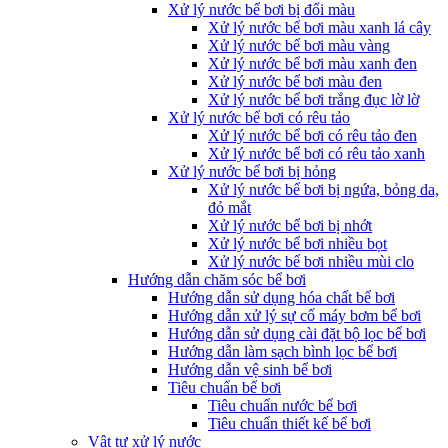
Xử lý nước bể bơi bị đổi màu
Xử lý nước bể bơi màu xanh lá cây
Xử lý nước bể bơi màu vàng
Xử lý nước bể bơi màu xanh đen
Xử lý nước bể bơi màu đen
Xử lý nước bể bơi trắng đục lờ lờ
Xử lý nước bể bơi có rêu tảo
Xử lý nước bể bơi có rêu tảo đen
Xử lý nước bể bơi có rêu tảo xanh
Xử lý nước bể bơi bị hỏng
Xử lý nước bể bơi bị ngứa, bỏng da,
đỏ mắt
Xử lý nước bể bơi bị nhớt
Xử lý nước bể bơi nhiều bọt
Xử lý nước bể bơi nhiều mùi clo
Hướng dẫn chăm sóc bể bơi
Hướng dẫn sử dụng hóa chất bể bơi
Hướng dẫn xử lý sự cố máy bơm bể bơi
Hướng dẫn sử dụng cài đặt bộ lọc bể bơi
Hướng dẫn làm sạch bình lọc bể bơi
Hướng dẫn vệ sinh bể bơi
Tiêu chuẩn bể bơi
Tiêu chuẩn nước bể bơi
Tiêu chuẩn thiết kế bể bơi
Vật tư xử lý nước