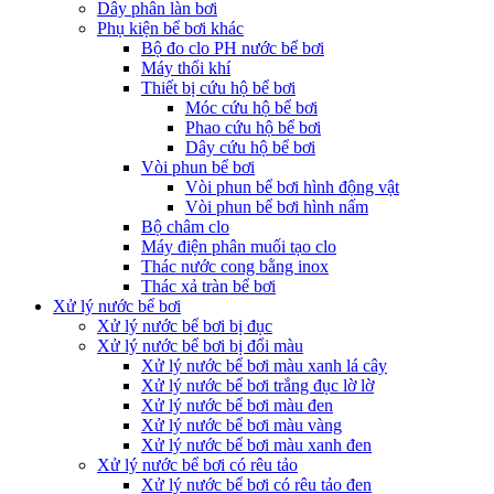
Dây phân làn bơi
Phụ kiện bể bơi khác
Bộ đo clo PH nước bể bơi
Máy thổi khí
Thiết bị cứu hộ bể bơi
Móc cứu hộ bể bơi
Phao cứu hộ bể bơi
Dây cứu hộ bể bơi
Vòi phun bể bơi
Vòi phun bể bơi hình động vật
Vòi phun bể bơi hình nấm
Bộ châm clo
Máy điện phân muối tạo clo
Thác nước cong bằng inox
Thác xả tràn bể bơi
Xử lý nước bể bơi
Xử lý nước bể bơi bị đục
Xử lý nước bể bơi bị đổi màu
Xử lý nước bể bơi màu xanh lá cây
Xử lý nước bể bơi trắng đục lờ lờ
Xử lý nước bể bơi màu đen
Xử lý nước bể bơi màu vàng
Xử lý nước bể bơi màu xanh đen
Xử lý nước bể bơi có rêu tảo
Xử lý nước bể bơi có rêu tảo đen