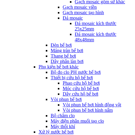
Gạch mosaic gốm sứ khác
Gạch mosaic viền
Gạch mosaic tạo hình
Đá mosaic
Đá mosaic kích thước
25x25mm
Đá mosaic kích thước
48x48mm
Đèn bể bơi
Máng tràn bể bơi
Thang bể bơi
Dây phân làn bơi
Phụ kiện bể bơi khác
Bộ đo clo PH nước bể bơi
Thiết bị cứu hộ bể bơi
Phao cứu hộ bể bơi
Móc cứu hộ bể bơi
Dây cứu hộ bể bơi
Vòi phun bể bơi
Vòi phun bể bơi hình động vật
Vòi phun bể bơi hình nấm
Bộ châm clo
Máy điện phân muối tạo clo
Máy thổi khí
Xử lý nước bể bơi