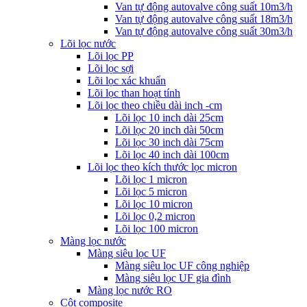
Van tự động autovalve công suất 10m3/h
Van tự động autovalve công suất 18m3/h
Van tự động autovalve công suất 30m3/h
Lõi lọc nước
Lõi lọc PP
Lõi lọc sợi
Lõi lọc xác khuẩn
Lõi lọc than hoạt tính
Lõi lọc theo chiều dài inch -cm
Lõi lọc 10 inch dài 25cm
Lõi lọc 20 inch dài 50cm
Lõi lọc 30 inch dài 75cm
Lõi lọc 40 inch dài 100cm
Lõi lọc theo kích thước lọc micron
Lõi lọc 1 micron
Lõi lọc 5 micron
Lõi lọc 10 micron
Lõi lọc 0,2 micron
Lõi lọc 100 micron
Màng lọc nước
Màng siêu lọc UF
Màng siêu lọc UF công nghiệp
Màng siêu lọc UF gia đình
Màng lọc nước RO
Cột composite