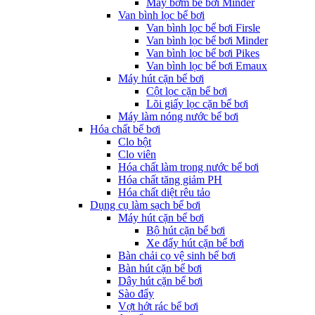
Máy bơm bể bơi Minder
Van bình lọc bể bơi
Van bình lọc bể bơi Firsle
Van bình lọc bể bơi Minder
Van bình lọc bể bơi Pikes
Van bình lọc bể bơi Emaux
Máy hút cặn bể bơi
Cột lọc cặn bể bơi
Lõi giấy lọc cặn bể bơi
Máy làm nóng nước bể bơi
Hóa chất bể bơi
Clo bột
Clo viên
Hóa chất làm trong nước bể bơi
Hóa chất tăng giảm PH
Hóa chất diệt rêu tảo
Dụng cụ làm sạch bể bơi
Máy hút cặn bể bơi
Bộ hút cặn bể bơi
Xe đẩy hút cặn bể bơi
Bàn chải cọ vệ sinh bể bơi
Bàn hút cặn bể bơi
Dây hút cặn bể bơi
Sào đẩy
Vợt hớt rác bể bơi