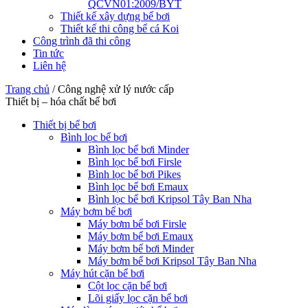
QCVN01:2009/BYT
Thiết kế xây dựng bể bơi
Thiết kế thi công bể cá Koi
Công trình đã thi công
Tin tức
Liên hệ
Trang chủ
/
Công nghệ xử lý nước cấp
Thiết bị – hóa chất bể bơi
Thiết bị bể bơi
Bình lọc bể bơi
Bình lọc bể bơi Minder
Bình lọc bể bơi Firsle
Bình lọc bể bơi Pikes
Bình lọc bể bơi Emaux
Bình lọc bể bơi Kripsol Tây Ban Nha
Máy bơm bể bơi
Máy bơm bể bơi Firsle
Máy bơm bể bơi Emaux
Máy bơm bể bơi Minder
Máy bơm bể bơi Kripsol Tây Ban Nha
Máy hút cặn bể bơi
Cột lọc cặn bể bơi
Lõi giấy lọc cặn bể bơi