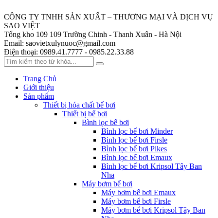
CÔNG TY TNHH SẢN XUẤT – THƯƠNG MẠI VÀ DỊCH VỤ
SAO VIỆT
Tổng kho 109
109 Trường Chinh - Thanh Xuân - Hà Nội
Email:
saovietxulynuoc@gmail.com
Điện thoại:
0989.41.7777 - 0985.22.33.88
Trang Chủ
Giới thiệu
Sản phẩm
Thiết bị hóa chất bể bơi
Thiết bị bể bơi
Bình lọc bể bơi
Bình lọc bể bơi Minder
Bình lọc bể bơi Firsle
Bình lọc bể bơi Pikes
Bình lọc bể bơi Emaux
Bình lọc bể bơi Kripsol Tây Ban
Nha
Máy bơm bể bơi
Máy bơm bể bơi Emaux
Máy bơm bể bơi Firsle
Máy bơm bể bơi Kripsol Tây Ban