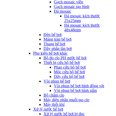
Gạch mosaic viền
Gạch mosaic tạo hình
Đá mosaic
Đá mosaic kích thước
25x25mm
Đá mosaic kích thước
48x48mm
Đèn bể bơi
Máng tràn bể bơi
Thang bể bơi
Dây phân làn bơi
Phụ kiện bể bơi khác
Bộ đo clo PH nước bể bơi
Thiết bị cứu hộ bể bơi
Phao cứu hộ bể bơi
Móc cứu hộ bể bơi
Dây cứu hộ bể bơi
Vòi phun bể bơi
Vòi phun bể bơi hình động vật
Vòi phun bể bơi hình nấm
Bộ châm clo
Máy điện phân muối tạo clo
Máy thổi khí
Xử lý nước bể bơi
Xử lý nước bể bơi bị đục