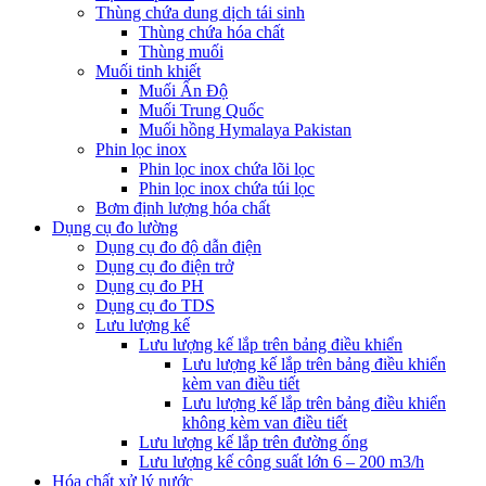
Thùng chứa dung dịch tái sinh
Thùng chứa hóa chất
Thùng muối
Muối tinh khiết
Muối Ấn Độ
Muối Trung Quốc
Muối hồng Hymalaya Pakistan
Phin lọc inox
Phin lọc inox chứa lõi lọc
Phin lọc inox chứa túi lọc
Bơm định lượng hóa chất
Dụng cụ đo lường
Dụng cụ đo độ dẫn điện
Dụng cụ đo điện trở
Dụng cụ đo PH
Dụng cụ đo TDS
Lưu lượng kế
Lưu lượng kế lắp trên bảng điều khiển
Lưu lượng kế lắp trên bảng điều khiển
kèm van điều tiết
Lưu lượng kế lắp trên bảng điều khiển
không kèm van điều tiết
Lưu lượng kế lắp trên đường ống
Lưu lượng kế công suất lớn 6 – 200 m3/h
Hóa chất xử lý nước