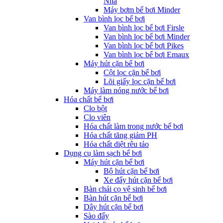
Nha
Máy bơm bể bơi Minder
Van bình lọc bể bơi
Van bình lọc bể bơi Firsle
Van bình lọc bể bơi Minder
Van bình lọc bể bơi Pikes
Van bình lọc bể bơi Emaux
Máy hút cặn bể bơi
Cột lọc cặn bể bơi
Lõi giấy lọc cặn bể bơi
Máy làm nóng nước bể bơi
Hóa chất bể bơi
Clo bột
Clo viên
Hóa chất làm trong nước bể bơi
Hóa chất tăng giảm PH
Hóa chất diệt rêu tảo
Dụng cụ làm sạch bể bơi
Máy hút cặn bể bơi
Bộ hút cặn bể bơi
Xe đẩy hút cặn bể bơi
Bàn chải cọ vệ sinh bể bơi
Bàn hút cặn bể bơi
Dây hút cặn bể bơi
Sào đẩy