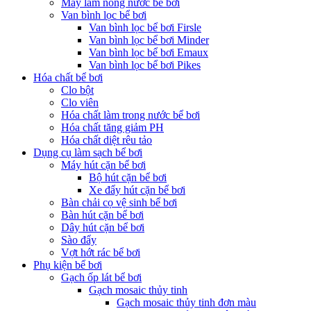
Máy làm nóng nước bể bơi
Van bình lọc bể bơi
Van bình lọc bể bơi Firsle
Van bình lọc bể bơi Minder
Van bình lọc bể bơi Emaux
Van bình lọc bể bơi Pikes
Hóa chất bể bơi
Clo bột
Clo viên
Hóa chất làm trong nước bể bơi
Hóa chất tăng giảm PH
Hóa chất diệt rêu tảo
Dụng cụ làm sạch bể bơi
Máy hút cặn bể bơi
Bộ hút cặn bể bơi
Xe đẩy hút cặn bể bơi
Bàn chải cọ vệ sinh bể bơi
Bàn hút cặn bể bơi
Dây hút cặn bể bơi
Sào đẩy
Vợt hớt rác bể bơi
Phụ kiện bể bơi
Gạch ốp lát bể bơi
Gạch mosaic thủy tinh
Gạch mosaic thủy tinh đơn màu