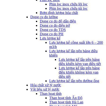
Phin lọc inox chứa lõi lọc
Phin lọc inox chứa túi lọc
Bơm định lượng hóa chất
Dụng cụ đo lường
Dụng cụ đo độ dẫn điện
Dụng cụ đo điện trở
Dụng cụ đo TDS
Dụng cụ đo PH
Lưu lượng kế
Lưu lượng kế công suất lớn 6 – 200
m3/h
Lưu lượng kế lắp trên bảng điều
khiển
Lưu lượng kế lắp trên bảng
điều khiển kèm van điều tiết
Lưu lượng kế lắp trên bảng
điều khiển không kèm van
điều tiết
Lưu lượng kế lắp trên đường ống
Hóa chất xử lý nước
Vật liệu xử lý nước
Than hoạt tính
Than hoạt tính Ấn Độ
Than hoạt tính Hà Lan