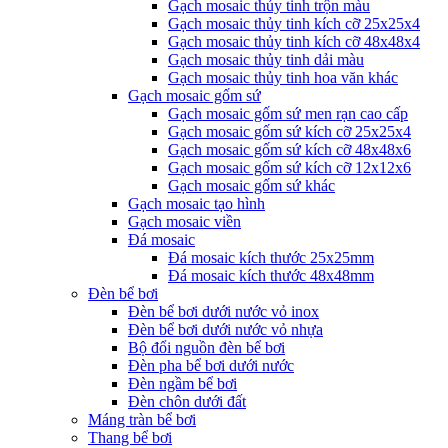
Gạch mosaic thủy tinh trộn màu
Gạch mosaic thủy tinh kích cỡ 25x25x4
Gạch mosaic thủy tinh kích cỡ 48x48x4
Gạch mosaic thủy tinh dải màu
Gạch mosaic thủy tinh hoa văn khác
Gạch mosaic gốm sứ
Gạch mosaic gốm sứ men rạn cao cấp
Gạch mosaic gốm sứ kích cỡ 25x25x4
Gạch mosaic gốm sứ kích cỡ 48x48x6
Gạch mosaic gốm sứ kích cỡ 12x12x6
Gạch mosaic gốm sứ khác
Gạch mosaic tạo hình
Gạch mosaic viền
Đá mosaic
Đá mosaic kích thước 25x25mm
Đá mosaic kích thước 48x48mm
Đèn bể bơi
Đèn bể bơi dưới nước vỏ inox
Đèn bể bơi dưới nước vỏ nhựa
Bộ đổi nguồn đèn bể bơi
Đèn pha bể bơi dưới nước
Đèn ngầm bể bơi
Đèn chôn dưới đất
Máng tràn bể bơi
Thang bể bơi