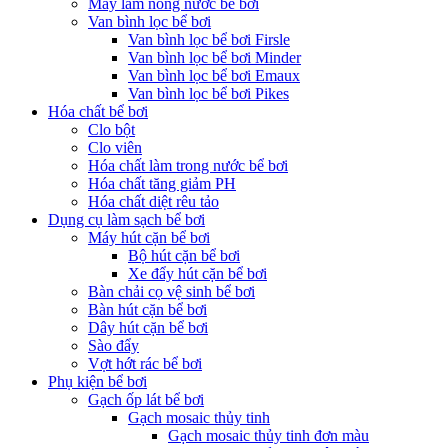
Máy làm nóng nước bể bơi
Van bình lọc bể bơi
Van bình lọc bể bơi Firsle
Van bình lọc bể bơi Minder
Van bình lọc bể bơi Emaux
Van bình lọc bể bơi Pikes
Hóa chất bể bơi
Clo bột
Clo viên
Hóa chất làm trong nước bể bơi
Hóa chất tăng giảm PH
Hóa chất diệt rêu tảo
Dụng cụ làm sạch bể bơi
Máy hút cặn bể bơi
Bộ hút cặn bể bơi
Xe đẩy hút cặn bể bơi
Bàn chải cọ vệ sinh bể bơi
Bàn hút cặn bể bơi
Dây hút cặn bể bơi
Sào đẩy
Vợt hớt rác bể bơi
Phụ kiện bể bơi
Gạch ốp lát bể bơi
Gạch mosaic thủy tinh
Gạch mosaic thủy tinh đơn màu