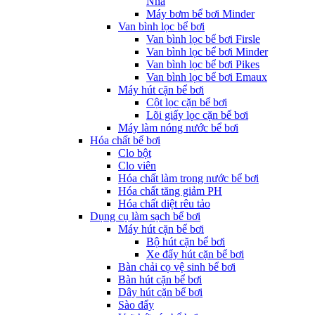
Nha
Máy bơm bể bơi Minder
Van bình lọc bể bơi
Van bình lọc bể bơi Firsle
Van bình lọc bể bơi Minder
Van bình lọc bể bơi Pikes
Van bình lọc bể bơi Emaux
Máy hút cặn bể bơi
Cột lọc cặn bể bơi
Lõi giấy lọc cặn bể bơi
Máy làm nóng nước bể bơi
Hóa chất bể bơi
Clo bột
Clo viên
Hóa chất làm trong nước bể bơi
Hóa chất tăng giảm PH
Hóa chất diệt rêu tảo
Dụng cụ làm sạch bể bơi
Máy hút cặn bể bơi
Bộ hút cặn bể bơi
Xe đẩy hút cặn bể bơi
Bàn chải cọ vệ sinh bể bơi
Bàn hút cặn bể bơi
Dây hút cặn bể bơi
Sào đẩy