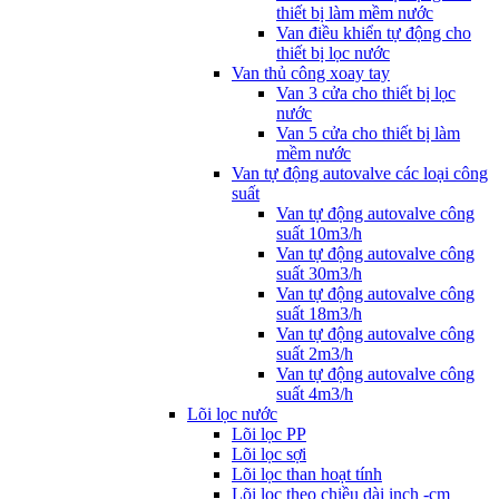
thiết bị làm mềm nước
Van điều khiển tự động cho
thiết bị lọc nước
Van thủ công xoay tay
Van 3 cửa cho thiết bị lọc
nước
Van 5 cửa cho thiết bị làm
mềm nước
Van tự động autovalve các loại công
suất
Van tự động autovalve công
suất 10m3/h
Van tự động autovalve công
suất 30m3/h
Van tự động autovalve công
suất 18m3/h
Van tự động autovalve công
suất 2m3/h
Van tự động autovalve công
suất 4m3/h
Lõi lọc nước
Lõi lọc PP
Lõi lọc sợi
Lõi lọc than hoạt tính
Lõi lọc theo chiều dài inch -cm