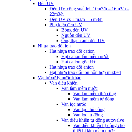
Đèn UV
Đèn UV công suất lớn 10m3/h – 16m3/h –
22m3/h
Đèn UV cs 1 m3/h – 5 m3/h
Phụ kiện đèn UV
Bóng đèn UV
Nguồn đèn UV
Ống thạch anh đèn UV
Nhựa trao đổi ion
Hạt nhựa trao đổi cation
Hạt cation làm mềm nước
Hạt cation gốc H+
Hạt nhựa trao đổi anion
Hạt nhựa trao đổi ion hỗn hợp mixbed
Vật tư xử lý nước khác
Van điều khiển
Van làm mềm nước
Van làm mềm thủ công
Van làm mềm tự động
Van lọc nước
Van lọc thủ công
Van lọc tự động
Van điều khiển tự động autovalve
Van điều khiển tự động cho
thiết bị làm mềm nước