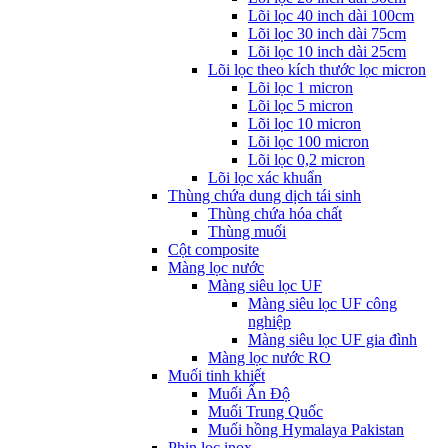
Lõi lọc 40 inch dài 100cm
Lõi lọc 30 inch dài 75cm
Lõi lọc 10 inch dài 25cm
Lõi lọc theo kích thước lọc micron
Lõi lọc 1 micron
Lõi lọc 5 micron
Lõi lọc 10 micron
Lõi lọc 100 micron
Lõi lọc 0,2 micron
Lõi lọc xác khuẩn
Thùng chứa dung dịch tái sinh
Thùng chứa hóa chất
Thùng muối
Cột composite
Màng lọc nước
Màng siêu lọc UF
Màng siêu lọc UF công
nghiệp
Màng siêu lọc UF gia đình
Màng lọc nước RO
Muối tinh khiết
Muối Ấn Độ
Muối Trung Quốc
Muối hồng Hymalaya Pakistan
Phin lọc inox