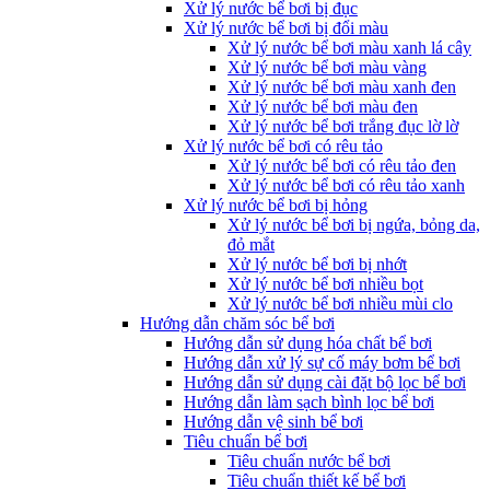
Xử lý nước bể bơi bị đục
Xử lý nước bể bơi bị đổi màu
Xử lý nước bể bơi màu xanh lá cây
Xử lý nước bể bơi màu vàng
Xử lý nước bể bơi màu xanh đen
Xử lý nước bể bơi màu đen
Xử lý nước bể bơi trắng đục lờ lờ
Xử lý nước bể bơi có rêu tảo
Xử lý nước bể bơi có rêu tảo đen
Xử lý nước bể bơi có rêu tảo xanh
Xử lý nước bể bơi bị hỏng
Xử lý nước bể bơi bị ngứa, bỏng da,
đỏ mắt
Xử lý nước bể bơi bị nhớt
Xử lý nước bể bơi nhiều bọt
Xử lý nước bể bơi nhiều mùi clo
Hướng dẫn chăm sóc bể bơi
Hướng dẫn sử dụng hóa chất bể bơi
Hướng dẫn xử lý sự cố máy bơm bể bơi
Hướng dẫn sử dụng cài đặt bộ lọc bể bơi
Hướng dẫn làm sạch bình lọc bể bơi
Hướng dẫn vệ sinh bể bơi
Tiêu chuẩn bể bơi
Tiêu chuẩn nước bể bơi
Tiêu chuẩn thiết kế bể bơi