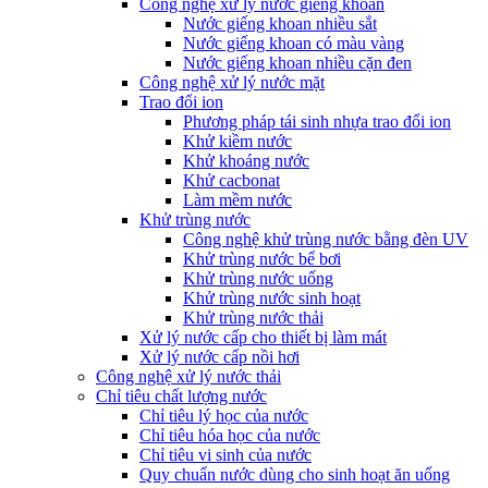
Công nghệ xử lý nước giếng khoan
Nước giếng khoan nhiều sắt
Nước giếng khoan có màu vàng
Nước giếng khoan nhiều cặn đen
Công nghệ xử lý nước mặt
Trao đổi ion
Phương pháp tái sinh nhựa trao đổi ion
Khử kiềm nước
Khử khoáng nước
Khử cacbonat
Làm mềm nước
Khử trùng nước
Công nghệ khử trùng nước bằng đèn UV
Khử trùng nước bể bơi
Khử trùng nước uống
Khử trùng nước sinh hoạt
Khử trùng nước thải
Xử lý nước cấp cho thiết bị làm mát
Xử lý nước cấp nồi hơi
Công nghệ xử lý nước thải
Chỉ tiêu chất lượng nước
Chỉ tiêu lý học của nước
Chỉ tiêu hóa học của nước
Chỉ tiêu vi sinh của nước
Quy chuẩn nước dùng cho sinh hoạt ăn uống