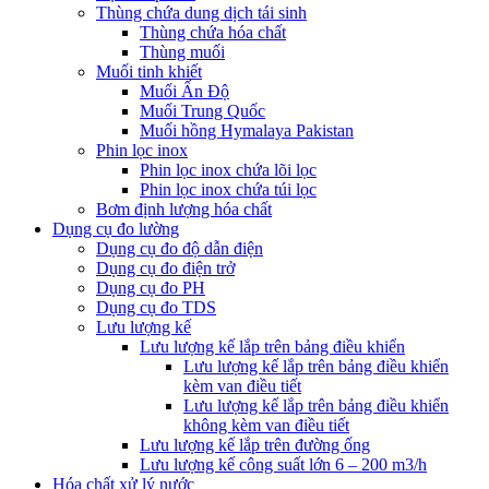
Thùng chứa dung dịch tái sinh
Thùng chứa hóa chất
Thùng muối
Muối tinh khiết
Muối Ấn Độ
Muối Trung Quốc
Muối hồng Hymalaya Pakistan
Phin lọc inox
Phin lọc inox chứa lõi lọc
Phin lọc inox chứa túi lọc
Bơm định lượng hóa chất
Dụng cụ đo lường
Dụng cụ đo độ dẫn điện
Dụng cụ đo điện trở
Dụng cụ đo PH
Dụng cụ đo TDS
Lưu lượng kế
Lưu lượng kế lắp trên bảng điều khiển
Lưu lượng kế lắp trên bảng điều khiển
kèm van điều tiết
Lưu lượng kế lắp trên bảng điều khiển
không kèm van điều tiết
Lưu lượng kế lắp trên đường ống
Lưu lượng kế công suất lớn 6 – 200 m3/h
Hóa chất xử lý nước