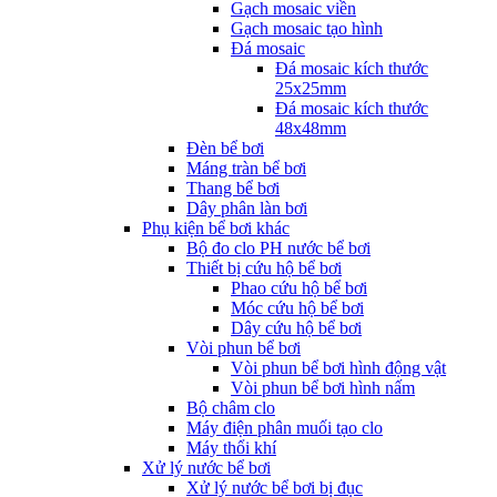
Gạch mosaic viền
Gạch mosaic tạo hình
Đá mosaic
Đá mosaic kích thước
25x25mm
Đá mosaic kích thước
48x48mm
Đèn bể bơi
Máng tràn bể bơi
Thang bể bơi
Dây phân làn bơi
Phụ kiện bể bơi khác
Bộ đo clo PH nước bể bơi
Thiết bị cứu hộ bể bơi
Phao cứu hộ bể bơi
Móc cứu hộ bể bơi
Dây cứu hộ bể bơi
Vòi phun bể bơi
Vòi phun bể bơi hình động vật
Vòi phun bể bơi hình nấm
Bộ châm clo
Máy điện phân muối tạo clo
Máy thổi khí
Xử lý nước bể bơi
Xử lý nước bể bơi bị đục