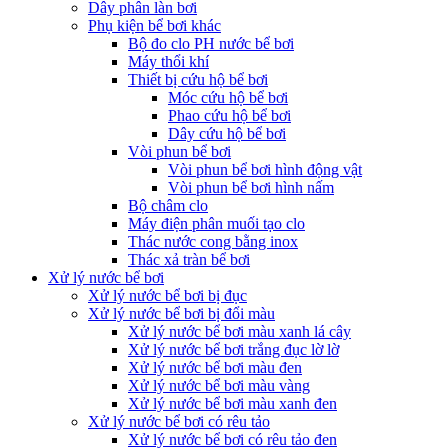
Dây phân làn bơi
Phụ kiện bể bơi khác
Bộ đo clo PH nước bể bơi
Máy thổi khí
Thiết bị cứu hộ bể bơi
Móc cứu hộ bể bơi
Phao cứu hộ bể bơi
Dây cứu hộ bể bơi
Vòi phun bể bơi
Vòi phun bể bơi hình động vật
Vòi phun bể bơi hình nấm
Bộ châm clo
Máy điện phân muối tạo clo
Thác nước cong bằng inox
Thác xả tràn bể bơi
Xử lý nước bể bơi
Xử lý nước bể bơi bị đục
Xử lý nước bể bơi bị đổi màu
Xử lý nước bể bơi màu xanh lá cây
Xử lý nước bể bơi trắng đục lờ lờ
Xử lý nước bể bơi màu đen
Xử lý nước bể bơi màu vàng
Xử lý nước bể bơi màu xanh đen
Xử lý nước bể bơi có rêu tảo
Xử lý nước bể bơi có rêu tảo đen