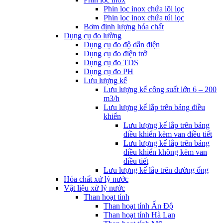
Phin lọc inox chứa lõi lọc
Phin lọc inox chứa túi lọc
Bơm định lượng hóa chất
Dụng cụ đo lường
Dụng cụ đo độ dẫn điện
Dụng cụ đo điện trở
Dụng cụ đo TDS
Dụng cụ đo PH
Lưu lượng kế
Lưu lượng kế công suất lớn 6 – 200
m3/h
Lưu lượng kế lắp trên bảng điều
khiển
Lưu lượng kế lắp trên bảng
điều khiển kèm van điều tiết
Lưu lượng kế lắp trên bảng
điều khiển không kèm van
điều tiết
Lưu lượng kế lắp trên đường ống
Hóa chất xử lý nước
Vật liệu xử lý nước
Than hoạt tính
Than hoạt tính Ấn Độ
Than hoạt tính Hà Lan