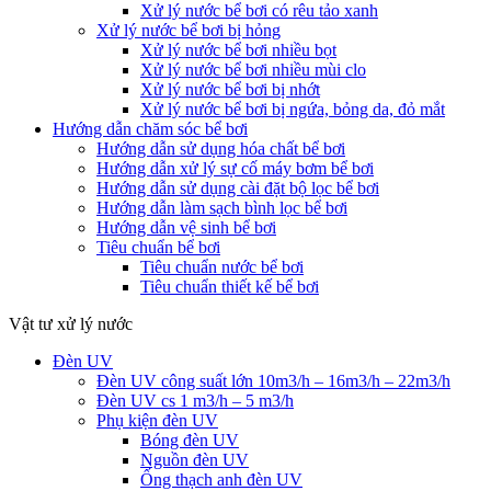
Xử lý nước bể bơi có rêu tảo xanh
Xử lý nước bể bơi bị hỏng
Xử lý nước bể bơi nhiều bọt
Xử lý nước bể bơi nhiều mùi clo
Xử lý nước bể bơi bị nhớt
Xử lý nước bể bơi bị ngứa, bỏng da, đỏ mắt
Hướng dẫn chăm sóc bể bơi
Hướng dẫn sử dụng hóa chất bể bơi
Hướng dẫn xử lý sự cố máy bơm bể bơi
Hướng dẫn sử dụng cài đặt bộ lọc bể bơi
Hướng dẫn làm sạch bình lọc bể bơi
Hướng dẫn vệ sinh bể bơi
Tiêu chuẩn bể bơi
Tiêu chuẩn nước bể bơi
Tiêu chuẩn thiết kế bể bơi
Vật tư xử lý nước
Đèn UV
Đèn UV công suất lớn 10m3/h – 16m3/h – 22m3/h
Đèn UV cs 1 m3/h – 5 m3/h
Phụ kiện đèn UV
Bóng đèn UV
Nguồn đèn UV
Ống thạch anh đèn UV