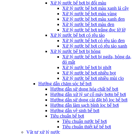
Xử lý nước bể bơi bị đổi màu
Xử lý nước bể bơi màu xanh lá cây
Xử lý nước bể bơi màu vàng
Xử lý nước bể bơi màu xanh đen
Xử lý nước bể bơi màu đen
Xử lý nước bể bơi trắng đục lờ lờ
Xử lý nước bể bơi có rêu tảo
Xử lý nước bể bơi có rêu tảo đen
Xử lý nước bể bơi có rêu tảo xanh
Xử lý nước bể bơi bị hỏng
Xử lý nước bể bơi bị ngứa, bỏng da,
đỏ mắt
Xử lý nước bể bơi bị nhớt
Xử lý nước bể bơi nhiều bọt
Xử lý nước bể bơi nhiều mùi clo
Hướng dẫn chăm sóc bể bơi
Hướng dẫn sử dụng hóa chất bể bơi
Hướng dẫn xử lý sự cố máy bơm bể bơi
Hướng dẫn sử dụng cài đặt bộ lọc bể bơi
Hướng dẫn làm sạch bình lọc bể bơi
Hướng dẫn vệ sinh bể bơi
Tiêu chuẩn bể bơi
Tiêu chuẩn nước bể bơi
Tiêu chuẩn thiết kế bể bơi
Vật tư xử lý nước