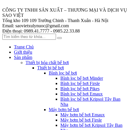
CÔNG TY TNHH SẢN XUẤT – THƯƠNG MẠI VÀ DỊCH VỤ
SAO VIỆT
Tổng kho 109
109 Trường Chinh - Thanh Xuân - Hà Nội
Email:
saovietxulynuoc@gmail.com
Điện thoại:
0989.41.7777 - 0985.22.33.88
Trang Chủ
Giới thiệu
Sản phẩm
Thiết bị hóa chất bể bơi
Thiết bị bể bơi
Bình lọc bể bơi
Bình lọc bể bơi Minder
Bình lọc bể bơi Firsle
Bình lọc bể bơi Pikes
Bình lọc bể bơi Emaux
Bình lọc bể bơi Kripsol Tây Ban
Nha
Máy bơm bể bơi
Máy bơm bể bơi Emaux
Máy bơm bể bơi Firsle
Máy bơm bể bơi Kripsol Tây Ban