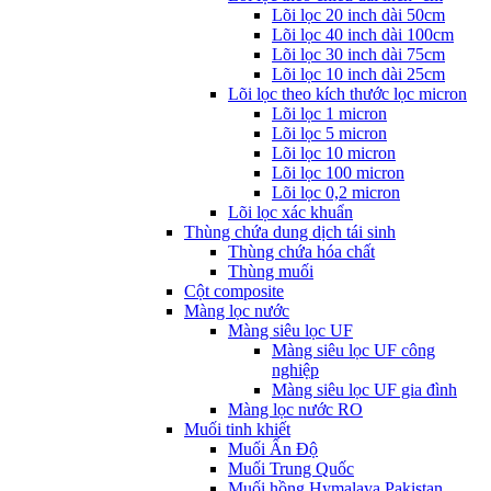
Lõi lọc 20 inch dài 50cm
Lõi lọc 40 inch dài 100cm
Lõi lọc 30 inch dài 75cm
Lõi lọc 10 inch dài 25cm
Lõi lọc theo kích thước lọc micron
Lõi lọc 1 micron
Lõi lọc 5 micron
Lõi lọc 10 micron
Lõi lọc 100 micron
Lõi lọc 0,2 micron
Lõi lọc xác khuẩn
Thùng chứa dung dịch tái sinh
Thùng chứa hóa chất
Thùng muối
Cột composite
Màng lọc nước
Màng siêu lọc UF
Màng siêu lọc UF công
nghiệp
Màng siêu lọc UF gia đình
Màng lọc nước RO
Muối tinh khiết
Muối Ấn Độ
Muối Trung Quốc
Muối hồng Hymalaya Pakistan