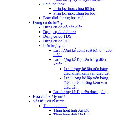
Phin lọc inox
Phin lọc inox chứa lõi lọc
Phin lọc inox chứa túi lọc
Bơm định lượng hóa chất
Dụng cụ đo lường
Dụng cụ đo độ dẫn điện
Dụng cụ đo điện trở
Dụng cụ đo TDS
Dụng cụ đo PH
Lưu lượng kế
Lưu lượng kế công suất lớn 6 – 200
m3/h
Lưu lượng kế lắp trên bảng điều
khiển
Lưu lượng kế lắp trên bảng
điều khiển kèm van điều tiết
Lưu lượng kế lắp trên bảng
điều khiển không kèm van
điều tiết
Lưu lượng kế lắp trên đường ống
Hóa chất xử lý nước
Vật liệu xử lý nước
Than hoạt tính
Than hoạt tính Ấn Độ
Than hoạt tính Hà Lan