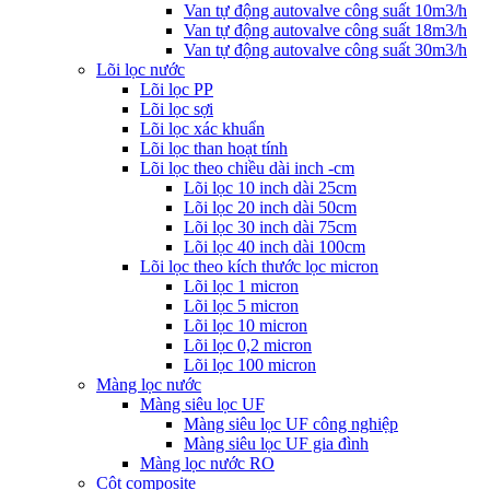
Van tự động autovalve công suất 10m3/h
Van tự động autovalve công suất 18m3/h
Van tự động autovalve công suất 30m3/h
Lõi lọc nước
Lõi lọc PP
Lõi lọc sợi
Lõi lọc xác khuẩn
Lõi lọc than hoạt tính
Lõi lọc theo chiều dài inch -cm
Lõi lọc 10 inch dài 25cm
Lõi lọc 20 inch dài 50cm
Lõi lọc 30 inch dài 75cm
Lõi lọc 40 inch dài 100cm
Lõi lọc theo kích thước lọc micron
Lõi lọc 1 micron
Lõi lọc 5 micron
Lõi lọc 10 micron
Lõi lọc 0,2 micron
Lõi lọc 100 micron
Màng lọc nước
Màng siêu lọc UF
Màng siêu lọc UF công nghiệp
Màng siêu lọc UF gia đình
Màng lọc nước RO
Cột composite