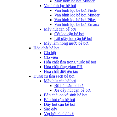
Máy bơm bể bơi Minder
Van bình lọc bể bơi
Van bình lọc bể bơi Firsle
Van bình lọc bể bơi Minder
Van bình lọc bể bơi Pikes
Van bình lọc bể bơi Emaux
Máy hút cặn bể bơi
Cột lọc cặn bể bơi
Lõi giấy lọc cặn bể bơi
Máy làm nóng nước bể bơi
Hóa chất bể bơi
Clo bột
Clo viên
Hóa chất làm trong nước bể bơi
Hóa chất tăng giảm PH
Hóa chất diệt rêu tảo
Dụng cụ làm sạch bể bơi
Máy hút cặn bể bơi
Bộ hút cặn bể bơi
Xe đẩy hút cặn bể bơi
Bàn chải cọ vệ sinh bể bơi
Bàn hút cặn bể bơi
Dây hút cặn bể bơi
Sào đẩy
Vợt hớt rác bể bơi