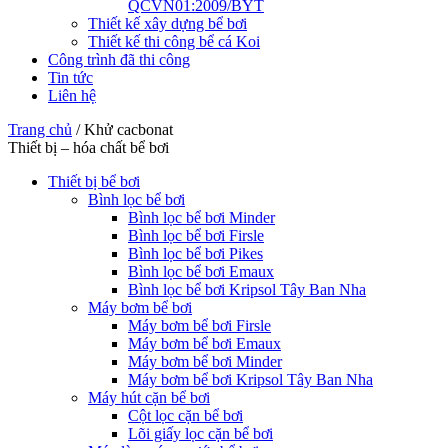
QCVN01:2009/BYT
Thiết kế xây dựng bể bơi
Thiết kế thi công bể cá Koi
Công trình đã thi công
Tin tức
Liên hệ
Trang chủ
/
Khử cacbonat
Thiết bị – hóa chất bể bơi
Thiết bị bể bơi
Bình lọc bể bơi
Bình lọc bể bơi Minder
Bình lọc bể bơi Firsle
Bình lọc bể bơi Pikes
Bình lọc bể bơi Emaux
Bình lọc bể bơi Kripsol Tây Ban Nha
Máy bơm bể bơi
Máy bơm bể bơi Firsle
Máy bơm bể bơi Emaux
Máy bơm bể bơi Minder
Máy bơm bể bơi Kripsol Tây Ban Nha
Máy hút cặn bể bơi
Cột lọc cặn bể bơi
Lõi giấy lọc cặn bể bơi