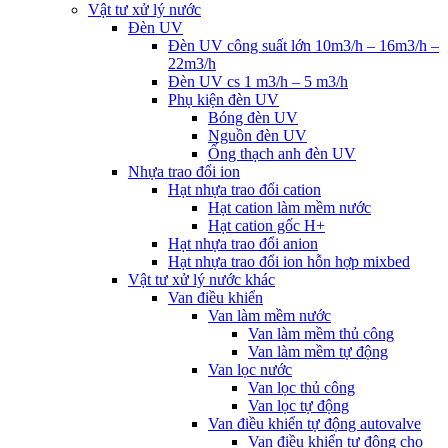
Vật tư xử lý nước
Đèn UV
Đèn UV công suất lớn 10m3/h – 16m3/h –
22m3/h
Đèn UV cs 1 m3/h – 5 m3/h
Phụ kiện đèn UV
Bóng đèn UV
Nguồn đèn UV
Ống thạch anh đèn UV
Nhựa trao đổi ion
Hạt nhựa trao đổi cation
Hạt cation làm mềm nước
Hạt cation gốc H+
Hạt nhựa trao đổi anion
Hạt nhựa trao đổi ion hỗn hợp mixbed
Vật tư xử lý nước khác
Van điều khiển
Van làm mềm nước
Van làm mềm thủ công
Van làm mềm tự động
Van lọc nước
Van lọc thủ công
Van lọc tự động
Van điều khiển tự động autovalve
Van điều khiển tự động cho