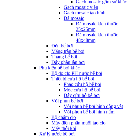
Gạch mosaic gốm sứ khác
Gạch mosaic viền
Gạch mosaic tạo hình
Đá mosaic
Đá mosaic kích thước
25x25mm
Đá mosaic kích thước
48x48mm
Đèn bể bơi
Máng tràn bể bơi
Thang bể bơi
Dây phân làn bơi
Phụ kiện bể bơi khác
Bộ đo clo PH nước bể bơi
Thiết bị cứu hộ bể bơi
Phao cứu hộ bể bơi
Móc cứu hộ bể bơi
Dây cứu hộ bể bơi
Vòi phun bể bơi
Vòi phun bể bơi hình động vật
Vòi phun bể bơi hình nấm
Bộ châm clo
Máy điện phân muối tạo clo
Máy thổi khí
Xử lý nước bể bơi