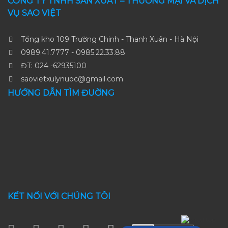
CÔNG TY TNHH SẢN XUẤT – THƯƠNG MẠI VÀ DỊCH
VỤ SAO VIỆT
Tổng kho 109 Trường Chinh - Thanh Xuân - Hà Nội
0989.41.7777 - 0985.22.33.88
ĐT: 024 -62935100
saovietxulynuoc@gmail.com
HƯỚNG DẪN TÌM ĐUỜNG
KẾT NỐI VỚI CHÚNG TÔI