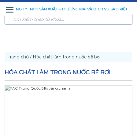
CÔNG TY TNHH SẢN XUẤT – THƯƠNG MẠI VÀ DỊCH VỤ SAO VIỆT
TRANG
GIỚI
SẢN
CÔNG
CÔNG
TIN
LIÊN
CHỦ
THIỆU
PHẨM
NGHỆ
TRÌNH
TỨC
HỆ
XỬ
ĐÃ
LÝ
THI
NƯỚC
CÔNG
Trang chủ
/
Hóa chất làm trong nước bể bơi
HÓA CHẤT LÀM TRONG NƯỚC BỂ BƠI