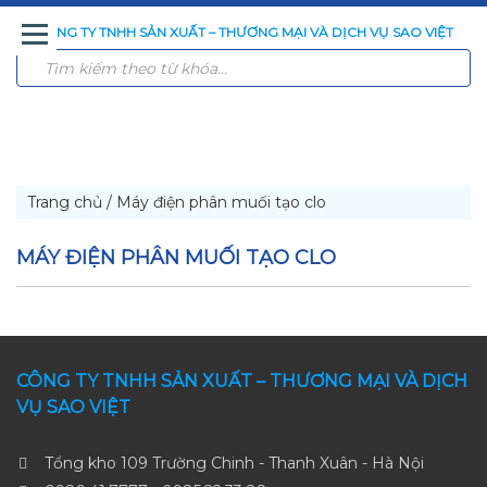
CÔNG TY TNHH SẢN XUẤT – THƯƠNG MẠI VÀ DỊCH VỤ SAO VIỆT
TRANG
GIỚI
SẢN
CÔNG
CÔNG
TIN
LIÊN
CHỦ
THIỆU
PHẨM
NGHỆ
TRÌNH
TỨC
HỆ
XỬ
ĐÃ
LÝ
THI
NƯỚC
CÔNG
Trang chủ
/
Máy điện phân muối tạo clo
MÁY ĐIỆN PHÂN MUỐI TẠO CLO
CÔNG TY TNHH SẢN XUẤT – THƯƠNG MẠI VÀ DỊCH
VỤ SAO VIỆT
Tổng kho 109 Trường Chinh - Thanh Xuân - Hà Nội