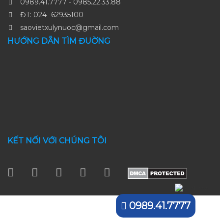
0989.41.7777 - 0985.22.33.88
ĐT: 024 -62935100
saovietxulynuoc@gmail.com
HƯỚNG DẪN TÌM ĐUỜNG
KẾT NỐI VỚI CHÚNG TÔI
0989.41.7777