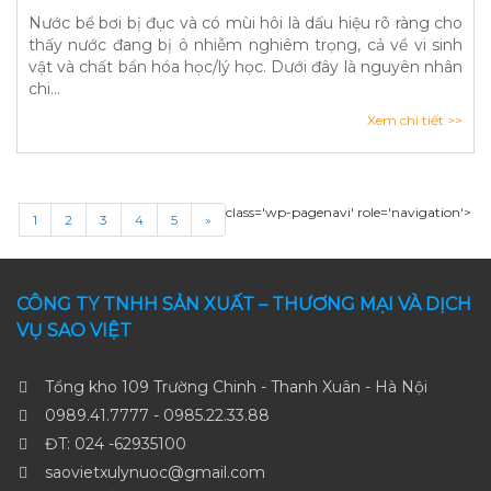
Nước bể bơi bị đục và có mùi hôi là dấu hiệu rõ ràng cho
thấy nước đang bị ô nhiễm nghiêm trọng, cả về vi sinh
vật và chất bẩn hóa học/lý học. Dưới đây là nguyên nhân
chi...
Xem chi tiết >>
class='wp-pagenavi' role='navigation'>
1
2
3
4
5
»
CÔNG TY TNHH SẢN XUẤT – THƯƠNG MẠI VÀ DỊCH
VỤ SAO VIỆT
Tổng kho 109 Trường Chinh - Thanh Xuân - Hà Nội
0989.41.7777 - 0985.22.33.88
ĐT: 024 -62935100
saovietxulynuoc@gmail.com