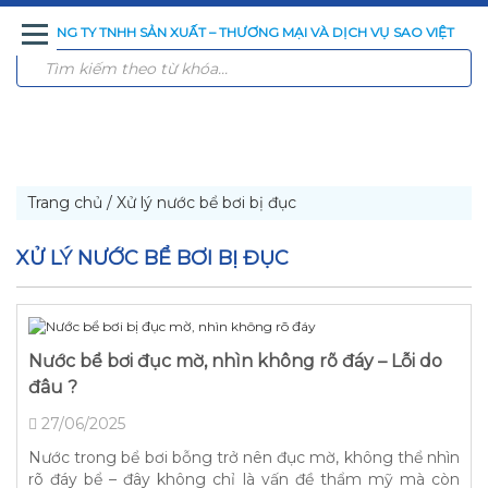
CÔNG TY TNHH SẢN XUẤT – THƯƠNG MẠI VÀ DỊCH VỤ SAO VIỆT
TRANG
GIỚI
SẢN
CÔNG
CÔNG
TIN
LIÊN
CHỦ
THIỆU
PHẨM
NGHỆ
TRÌNH
TỨC
HỆ
XỬ
ĐÃ
LÝ
THI
NƯỚC
CÔNG
Trang chủ
/
Xử lý nước bể bơi bị đục
XỬ LÝ NƯỚC BỂ BƠI BỊ ĐỤC
Nước bể bơi đục mờ, nhìn không rõ đáy – Lỗi do
đâu ?
27/06/2025
Nước trong bể bơi bỗng trở nên đục mờ, không thể nhìn
rõ đáy bể – đây không chỉ là vấn đề thẩm mỹ mà còn