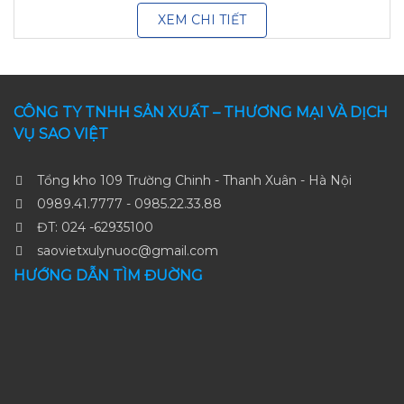
XEM CHI TIẾT
CÔNG TY TNHH SẢN XUẤT – THƯƠNG MẠI VÀ DỊCH
VỤ SAO VIỆT
Tổng kho 109 Trường Chinh - Thanh Xuân - Hà Nội
0989.41.7777 - 0985.22.33.88
ĐT: 024 -62935100
saovietxulynuoc@gmail.com
HƯỚNG DẪN TÌM ĐUỜNG