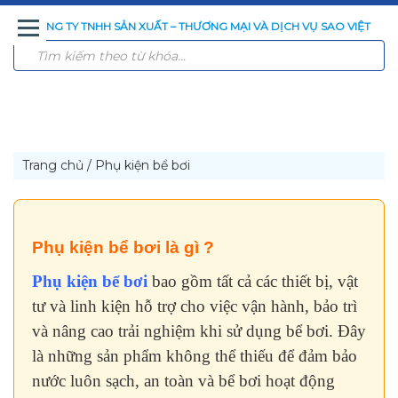
CÔNG TY TNHH SẢN XUẤT – THƯƠNG MẠI VÀ DỊCH VỤ SAO VIỆT
TRANG
GIỚI
SẢN
CÔNG
CÔNG
TIN
LIÊN
CHỦ
THIỆU
PHẨM
NGHỆ
TRÌNH
TỨC
HỆ
XỬ
ĐÃ
LÝ
THI
NƯỚC
CÔNG
Trang chủ
/
Phụ kiện bể bơi
Phụ kiện bể bơi là gì ?
Phụ kiện bể bơi
bao gồm tất cả các thiết bị, vật
tư và linh kiện hỗ trợ cho việc vận hành, bảo trì
và nâng cao trải nghiệm khi sử dụng bể bơi. Đây
là những sản phẩm không thể thiếu để đảm bảo
nước luôn sạch, an toàn và bể bơi hoạt động