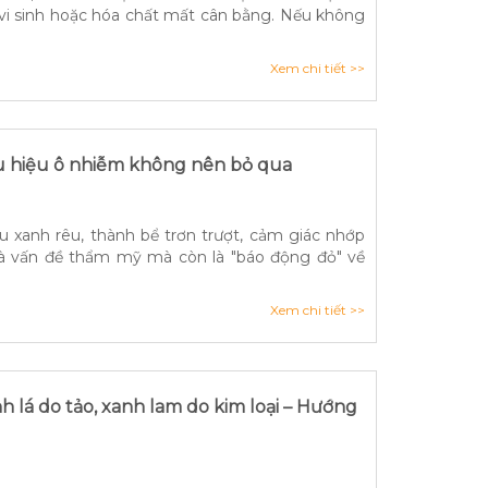
 vi sinh hoặc hóa chất mất cân bằng. Nếu không
Xem chi tiết >>
u hiệu ô nhiễm không nên bỏ qua
xanh rêu, thành bể trơn trượt, cảm giác nhớp
là vấn đề thẩm mỹ mà còn là "báo động đỏ" về
Xem chi tiết >>
h lá do tảo, xanh lam do kim loại – Hướng