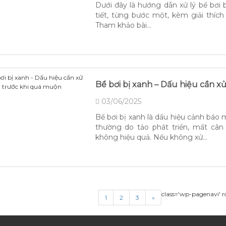
Dưới đây là hướng dẫn xử lý bể bơi
tiết, từng bước một, kèm giải thích
Tham khảo bài...
Bể bơi bị xanh – Dấu hiệu cần x
03/06/2025
Bể bơi bị xanh là dấu hiệu cảnh báo
thường do tảo phát triển, mất cân
không hiệu quả. Nếu không xử...
class='wp-pagenavi' r
1
2
3
»