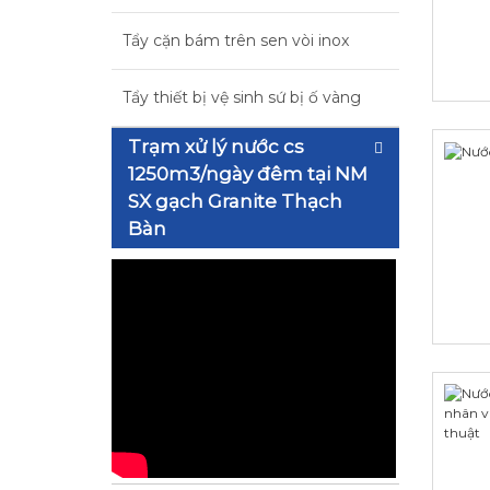
Tẩy cặn bám trên sen vòi inox
Tẩy thiết bị vệ sinh sứ bị ố vàng
Trạm xử lý nước cs
1250m3/ngày đêm tại NM
SX gạch Granite Thạch
Bàn