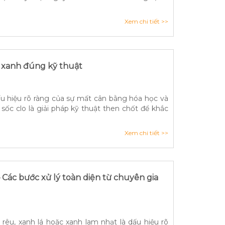
Xem chi tiết >>
bị xanh đúng kỹ thuật
ấu hiệu rõ ràng của sự mất cân bằng hóa học và
ốc clo là giải pháp kỹ thuật then chốt để khắc
Xem chi tiết >>
Các bước xử lý toàn diện từ chuyên gia
êu, xanh lá hoặc xanh lam nhạt là dấu hiệu rõ