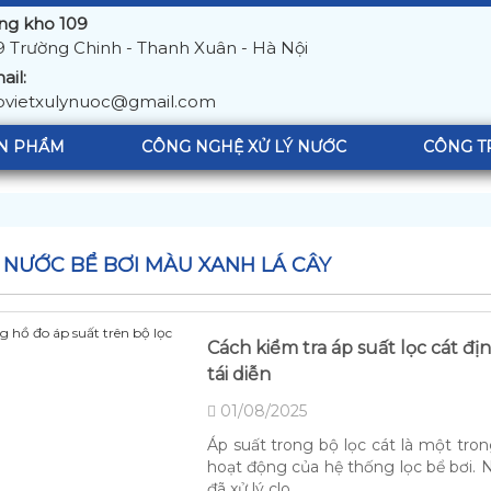
ng kho 109
9 Trường Chinh - Thanh Xuân - Hà Nội
ail:
ovietxulynuoc@gmail.com
N PHẨM
CÔNG NGHỆ XỬ LÝ NƯỚC
CÔNG T
Ý NƯỚC BỂ BƠI MÀU XANH LÁ CÂY
Cách kiểm tra áp suất lọc cát đị
tái diễn
01/08/2025
Áp suất trong bộ lọc cát là một tro
hoạt động của hệ thống lọc bể bơi. 
đã xử lý clo...