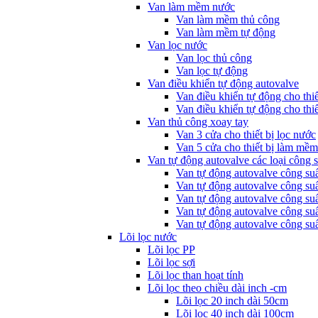
Van làm mềm nước
Van làm mềm thủ công
Van làm mềm tự động
Van lọc nước
Van lọc thủ công
Van lọc tự động
Van điều khiển tự động autovalve
Van điều khiển tự động cho thi
Van điều khiển tự động cho thiế
Van thủ công xoay tay
Van 3 cửa cho thiết bị lọc nước
Van 5 cửa cho thiết bị làm mề
Van tự động autovalve các loại công s
Van tự động autovalve công su
Van tự động autovalve công su
Van tự động autovalve công su
Van tự động autovalve công su
Van tự động autovalve công su
Lõi lọc nước
Lõi lọc PP
Lõi lọc sợi
Lõi lọc than hoạt tính
Lõi lọc theo chiều dài inch -cm
Lõi lọc 20 inch dài 50cm
Lõi lọc 40 inch dài 100cm