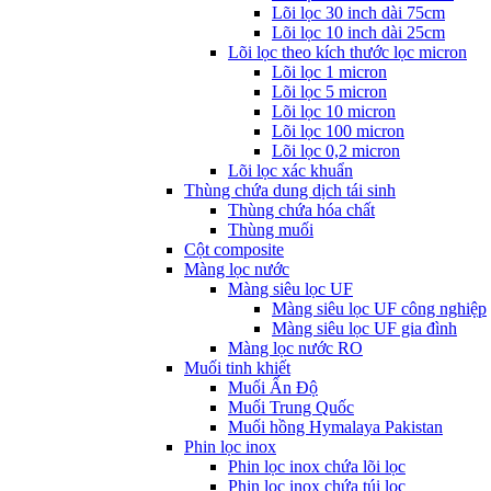
Lõi lọc 30 inch dài 75cm
Lõi lọc 10 inch dài 25cm
Lõi lọc theo kích thước lọc micron
Lõi lọc 1 micron
Lõi lọc 5 micron
Lõi lọc 10 micron
Lõi lọc 100 micron
Lõi lọc 0,2 micron
Lõi lọc xác khuẩn
Thùng chứa dung dịch tái sinh
Thùng chứa hóa chất
Thùng muối
Cột composite
Màng lọc nước
Màng siêu lọc UF
Màng siêu lọc UF công nghiệp
Màng siêu lọc UF gia đình
Màng lọc nước RO
Muối tinh khiết
Muối Ấn Độ
Muối Trung Quốc
Muối hồng Hymalaya Pakistan
Phin lọc inox
Phin lọc inox chứa lõi lọc
Phin lọc inox chứa túi lọc