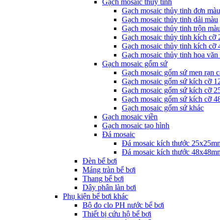
Gạch mosaic thủy tinh
Gạch mosaic thủy tinh đơn mà
Gạch mosaic thủy tinh dải màu
Gạch mosaic thủy tinh trộn mà
Gạch mosaic thủy tinh kích cỡ
Gạch mosaic thủy tinh kích cỡ
Gạch mosaic thủy tinh hoa văn
Gạch mosaic gốm sứ
Gạch mosaic gốm sứ men rạn c
Gạch mosaic gốm sứ kích cỡ 
Gạch mosaic gốm sứ kích cỡ 
Gạch mosaic gốm sứ kích cỡ 
Gạch mosaic gốm sứ khác
Gạch mosaic viền
Gạch mosaic tạo hình
Đá mosaic
Đá mosaic kích thước 25x25m
Đá mosaic kích thước 48x48m
Đèn bể bơi
Máng tràn bể bơi
Thang bể bơi
Dây phân làn bơi
Phụ kiện bể bơi khác
Bộ đo clo PH nước bể bơi
Thiết bị cứu hộ bể bơi