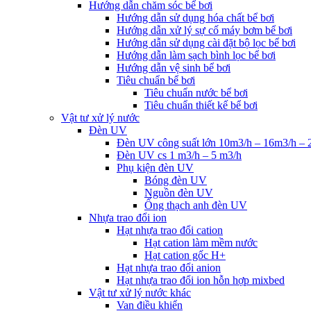
Hướng dẫn chăm sóc bể bơi
Hướng dẫn sử dụng hóa chất bể bơi
Hướng dẫn xử lý sự cố máy bơm bể bơi
Hướng dẫn sử dụng cài đặt bộ lọc bể bơi
Hướng dẫn làm sạch bình lọc bể bơi
Hướng dẫn vệ sinh bể bơi
Tiêu chuẩn bể bơi
Tiêu chuẩn nước bể bơi
Tiêu chuẩn thiết kế bể bơi
Vật tư xử lý nước
Đèn UV
Đèn UV công suất lớn 10m3/h – 16m3/h – 
Đèn UV cs 1 m3/h – 5 m3/h
Phụ kiện đèn UV
Bóng đèn UV
Nguồn đèn UV
Ống thạch anh đèn UV
Nhựa trao đổi ion
Hạt nhựa trao đổi cation
Hạt cation làm mềm nước
Hạt cation gốc H+
Hạt nhựa trao đổi anion
Hạt nhựa trao đổi ion hỗn hợp mixbed
Vật tư xử lý nước khác
Van điều khiển