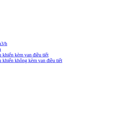
m3/h
n
u khiển kèm van điều tiết
u khiển không kèm van điều tiết