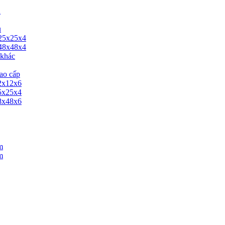
u
u
 25x25x4
 48x48x4
 khác
ao cấp
12x12x6
25x25x4
48x48x6
m
m