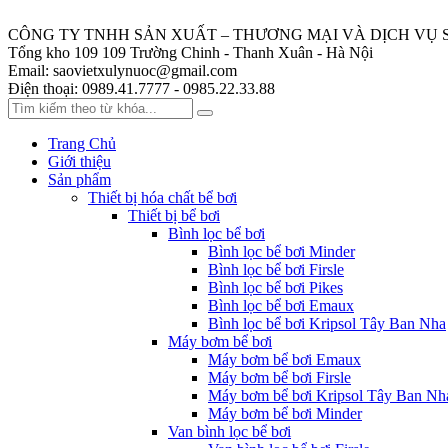
CÔNG TY TNHH SẢN XUẤT – THƯƠNG MẠI VÀ DỊCH VỤ 
Tổng kho 109
109 Trường Chinh - Thanh Xuân - Hà Nội
Email:
saovietxulynuoc@gmail.com
Điện thoại:
0989.41.7777 - 0985.22.33.88
Trang Chủ
Giới thiệu
Sản phẩm
Thiết bị hóa chất bể bơi
Thiết bị bể bơi
Bình lọc bể bơi
Bình lọc bể bơi Minder
Bình lọc bể bơi Firsle
Bình lọc bể bơi Pikes
Bình lọc bể bơi Emaux
Bình lọc bể bơi Kripsol Tây Ban Nha
Máy bơm bể bơi
Máy bơm bể bơi Emaux
Máy bơm bể bơi Firsle
Máy bơm bể bơi Kripsol Tây Ban Nh
Máy bơm bể bơi Minder
Van bình lọc bể bơi