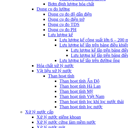
Bơm định lượng hóa chất
Dụng cụ đo lường
Dụng cụ đo độ dẫn điện
Dụng cụ đo điện trở
Dụng cụ đo TDS
Dụng cụ đo PH
Lưu lượng kế
Lưu lượng kế công suất lớn 6 – 200 
Lưu lượng kế lắp trên bảng điều khiể
Lưu lượng kế lắp trên bảng điề
Lưu lượng kế lắp trên bảng điề
Lưu lượng kế lắp trên đường ống
Hóa chất xử lý nước
Vật liệu xử lý nước
Than hoạt tính
Than hoạt tính Ấn Độ
Than hoạt tính Hà Lan
Than hoạt tính Mỹ
Than hoạt tính Việt Nam
Than hoạt tính lọc khí lọc nước thải
Than hoạt tính lọc nước
Xử lý nước cấp
Xử lý nước giếng khoan
Xử lý nước cứng làm mềm nước
Xử lý nước mặt