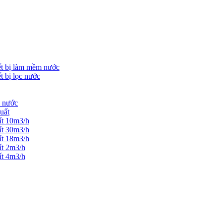
ết bị làm mềm nước
t bị lọc nước
m nước
uất
ất 10m3/h
ất 30m3/h
ất 18m3/h
ất 2m3/h
ất 4m3/h