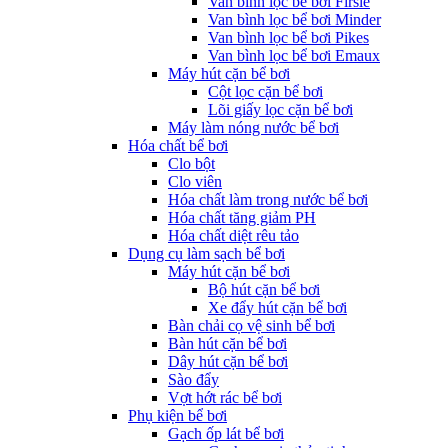
Van bình lọc bể bơi Firsle
Van bình lọc bể bơi Minder
Van bình lọc bể bơi Pikes
Van bình lọc bể bơi Emaux
Máy hút cặn bể bơi
Cột lọc cặn bể bơi
Lõi giấy lọc cặn bể bơi
Máy làm nóng nước bể bơi
Hóa chất bể bơi
Clo bột
Clo viên
Hóa chất làm trong nước bể bơi
Hóa chất tăng giảm PH
Hóa chất diệt rêu tảo
Dụng cụ làm sạch bể bơi
Máy hút cặn bể bơi
Bộ hút cặn bể bơi
Xe đẩy hút cặn bể bơi
Bàn chải cọ vệ sinh bể bơi
Bàn hút cặn bể bơi
Dây hút cặn bể bơi
Sào đẩy
Vợt hớt rác bể bơi
Phụ kiện bể bơi
Gạch ốp lát bể bơi