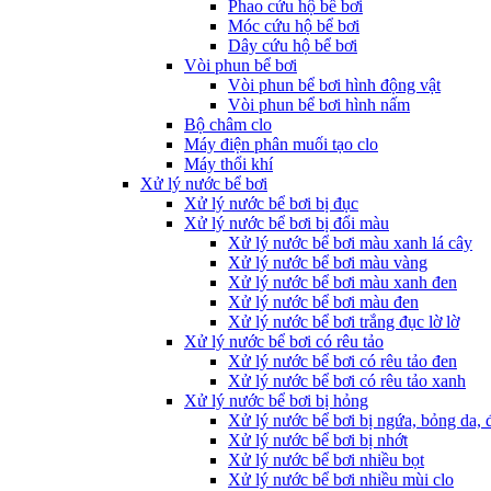
Phao cứu hộ bể bơi
Móc cứu hộ bể bơi
Dây cứu hộ bể bơi
Vòi phun bể bơi
Vòi phun bể bơi hình động vật
Vòi phun bể bơi hình nấm
Bộ châm clo
Máy điện phân muối tạo clo
Máy thổi khí
Xử lý nước bể bơi
Xử lý nước bể bơi bị đục
Xử lý nước bể bơi bị đổi màu
Xử lý nước bể bơi màu xanh lá cây
Xử lý nước bể bơi màu vàng
Xử lý nước bể bơi màu xanh đen
Xử lý nước bể bơi màu đen
Xử lý nước bể bơi trắng đục lờ lờ
Xử lý nước bể bơi có rêu tảo
Xử lý nước bể bơi có rêu tảo đen
Xử lý nước bể bơi có rêu tảo xanh
Xử lý nước bể bơi bị hỏng
Xử lý nước bể bơi bị ngứa, bỏng da, 
Xử lý nước bể bơi bị nhớt
Xử lý nước bể bơi nhiều bọt
Xử lý nước bể bơi nhiều mùi clo