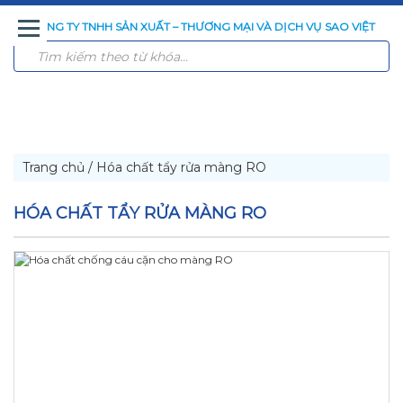
CÔNG TY TNHH SẢN XUẤT – THƯƠNG MẠI VÀ DỊCH VỤ SAO VIỆT
TRANG
GIỚI
SẢN
CÔNG
CÔNG
TIN
LIÊN
CHỦ
THIỆU
PHẨM
NGHỆ
TRÌNH
TỨC
HỆ
XỬ
ĐÃ
LÝ
THI
NƯỚC
CÔNG
Trang chủ
/
Hóa chất tẩy rửa màng RO
HÓA CHẤT TẨY RỬA MÀNG RO