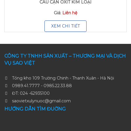
CÁU CẶN OXIT KIM LOẠI
Giá:
Liên hệ
XEM CHI TIẾT
CÔNG TY TNHH SẢN XUẤT – THƯƠNG MẠI VÀ DỊCH
VỤ SAO VIỆT
Tổng kho 109 Trường Chinh - Thanh Xuân - Hà Nội
0989.41.7777 - 0985.22.33.88
ĐT: 024 -62935100
saovietxulynuoc@gmail.com
HƯỚNG DẪN TÌM ĐUỜNG