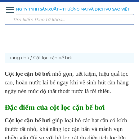
CÔNG TY TNHH SẢN XUẤT – THƯƠNG MẠI VÀ DỊCH VỤ SAO VIỆT
TRANG
GIỚI
SẢN
CÔNG
CÔNG
TIN
LIÊN
CHỦ
THIỆU
PHẨM
NGHỆ
TRÌNH
TỨC
HỆ
XỬ
ĐÃ
LÝ
THI
NƯỚC
CÔNG
Trang chủ
/
Cột lọc cặn bể bơi
Cột lọc cặn bể bơi
nhỏ gọn, tiết kiệm, hiệu quả lọc
cao, hoàn nước lại bể ngay khi vệ sinh hút cặn hàng
ngày nên mức độ thất thoát nước là tối thiểu.
Đặc điểm của cột lọc cặn bể bơi
Cột lọc cặn bể bơi
giúp loại bỏ các hạt cặn có kích
thước rất nhỏ, khả năng lọc cặn bẩn và mảnh vụn
nhiều gấp đôi so với bộ lọc cát do diện tích lọc lớn