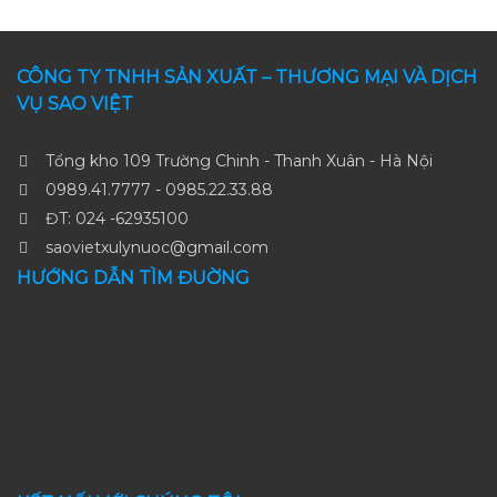
CÔNG TY TNHH SẢN XUẤT – THƯƠNG MẠI VÀ DỊCH
VỤ SAO VIỆT
Tổng kho 109 Trường Chinh - Thanh Xuân - Hà Nội
0989.41.7777 - 0985.22.33.88
ĐT: 024 -62935100
saovietxulynuoc@gmail.com
HƯỚNG DẪN TÌM ĐUỜNG