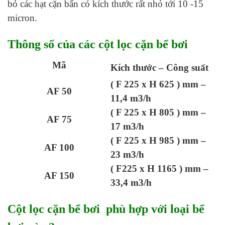
bỏ các hạt cặn bẩn có kích thước rất nhỏ tới 10 -15
micron.
Thông số của các cột lọc cặn bể bơi
Mã
Kích thước – Công suất
( F 225 x H 625 ) mm –
AF 50
11,4 m3/h
( F 225 x H 805 ) mm –
AF 75
17 m3/h
( F 225 x H 985 ) mm –
AF 100
23 m3/h
( F225 x H 1165 ) mm –
AF 150
33,4 m3/h
Cột lọc cặn bể bơi phù hợp với loại bể