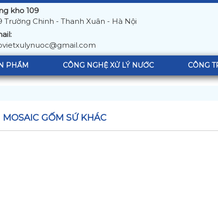
ng kho 109
9 Trường Chinh - Thanh Xuân - Hà Nội
ail:
ovietxulynuoc@gmail.com
N PHẨM
CÔNG NGHỆ XỬ LÝ NƯỚC
CÔNG T
 MOSAIC GỐM SỨ KHÁC