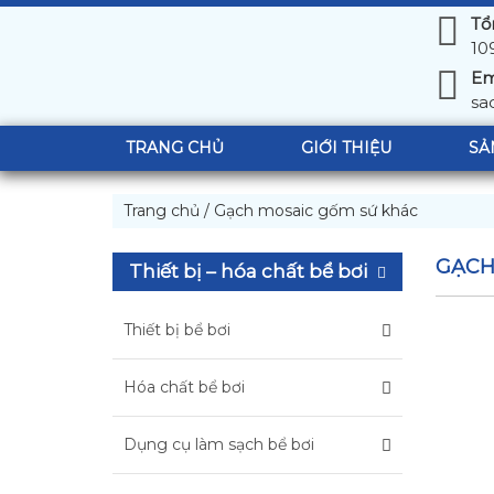
Tổ
10
Em
sa
TRANG CHỦ
GIỚI THIỆU
SẢ
Trang chủ
/
Gạch mosaic gốm sứ khác
GẠCH
Thiết bị – hóa chất bể bơi
Thiết bị bể bơi
Hóa chất bể bơi
Dụng cụ làm sạch bể bơi