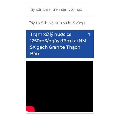
Tẩy cặn bám trên sen vòi inox
Tẩy thiết bị vệ sinh sứ bị ố vàng
Trạm xử lý nước cs
1250m3/ngày đêm tại NM
SX gạch Granite Thạch
Bàn