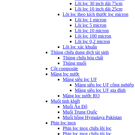
Lõi lọc 30 inch dài 75cm
Lõi lọc 10 inch dài 25cm
Lõi lọc theo kích thước lọc micron
Lõi lọc 1 micron
Lõi lọc 5 micron
Lõi lọc 10 micron
Lõi lọc 100 micron
Lõi lọc 0,2 micron
Lõi lọc xác khuẩn
Thùng chứa dung dịch tái sinh
Thùng chứa hóa chất
Thùng muối
Cột composite
Màng lọc nước
Màng siêu lọc UF
Màng siêu lọc UF công nghiệp
Màng siêu lọc UF gia đình
Màng lọc nước RO
Muối tinh khiết
Muối Ấn Độ
Muối Trung Quốc
Muối hồng Hymalaya Pakistan
Phin lọc inox
Phin lọc inox chứa lõi lọc
Phin lọc inox chứa túi lọc