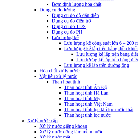
Bơm định lượng hóa chất
Dụng cụ đo lường
Dụng cụ đo độ dẫn điện
Dụng cụ đo điện trở
Dụng cụ đo TDS
Dụng cụ đo PH
Lưu lượng kế
Lưu lượng kế công suất lớn 6 – 200 
Lưu lượng kế lắp trên bảng điều khiể
Lưu lượng kế lắp trên bảng điề
Lưu lượng kế lắp trên bảng điề
Lưu lượng kế lắp trên đường ống
Hóa chất xử lý nước
Vật liệu xử lý nước
Than hoạt tính
Than hoạt tính Ấn Độ
Than hoạt tính Hà Lan
Than hoạt tính Mỹ
Than hoạt tính Việt Nam
Than hoạt tính lọc khí lọc nước thải
Than hoạt tính lọc nước
Xử lý nước cấp
Xử lý nước giếng khoan
Xử lý nước cứng làm mềm nước
Xử lý nước mặt