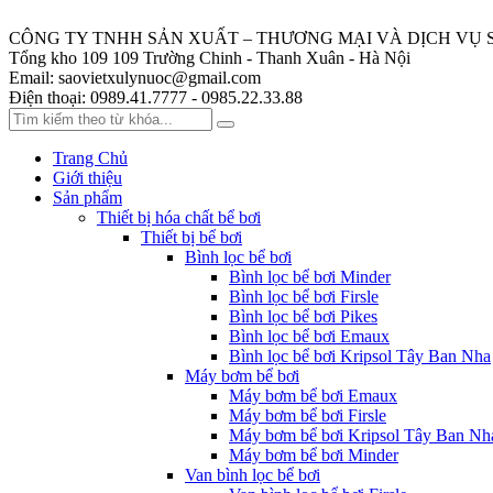
CÔNG TY TNHH SẢN XUẤT – THƯƠNG MẠI VÀ DỊCH VỤ 
Tổng kho 109
109 Trường Chinh - Thanh Xuân - Hà Nội
Email:
saovietxulynuoc@gmail.com
Điện thoại:
0989.41.7777 - 0985.22.33.88
Trang Chủ
Giới thiệu
Sản phẩm
Thiết bị hóa chất bể bơi
Thiết bị bể bơi
Bình lọc bể bơi
Bình lọc bể bơi Minder
Bình lọc bể bơi Firsle
Bình lọc bể bơi Pikes
Bình lọc bể bơi Emaux
Bình lọc bể bơi Kripsol Tây Ban Nha
Máy bơm bể bơi
Máy bơm bể bơi Emaux
Máy bơm bể bơi Firsle
Máy bơm bể bơi Kripsol Tây Ban Nh
Máy bơm bể bơi Minder
Van bình lọc bể bơi