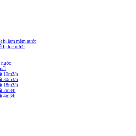
ết bị làm mềm nước
t bị lọc nước
m nước
uất
ất 10m3/h
ất 30m3/h
ất 18m3/h
ất 2m3/h
ất 4m3/h