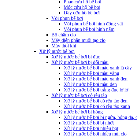
Phao cứu hộ bể bơi
Móc cứu hộ bể bơi
Dây cứu hộ bể bơi
Vòi phun bể bơi
Vòi phun bể bơi hình động vật
Vòi phun bể bơi hình nấm
Bộ châm clo
Máy điện phân muối tạo clo
Máy thổi khí
Xử lý nước bể bơi
Xử lý nước bể bơi bị đục
Xử lý nước bể bơi bị đổi màu
Xử lý nước bể bơi màu xanh lá cây
Xử lý nước bể bơi màu vàng
Xử lý nước bể bơi màu xanh đen
Xử lý nước bể bơi màu đen
Xử lý nước bể bơi trắng đục lờ lờ
Xử lý nước bể bơi có rêu tảo
Xử lý nước bể bơi có rêu tảo đen
Xử lý nước bể bơi có rêu tảo xanh
Xử lý nước bể bơi bị hỏng
Xử lý nước bể bơi bị ngứa, bỏng da, 
Xử lý nước bể bơi bị nhớt
Xử lý nước bể bơi nhiều bọt
Xử lý nước bể bơi nhiều mùi clo