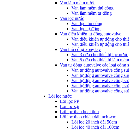
Van làm mềm nước
Van làm mềm thủ công
Van làm mềm tự động
Van lọc nước
Van lọc thủ công
Van lọc tự động
Van điều khiển tự động autovalve
Van điều khiển tự động cho thi
Van điều khiển tự động cho thiế
Van thủ công xoay tay
Van 3 cửa cho thiết bị lọc nước
Van 5 cửa cho thiết bị làm mề
Van tự động autovalve các loại công s
Van tự động autovalve công su
Van tự động autovalve công su
Van tự động autovalve công su
Van tự động autovalve công su
Van tự động autovalve công su
Lõi lọc nước
Lõi lọc PP
Lõi lọc sợi
Lõi lọc than hoạt tính
Lõi lọc theo chiều dài inch -cm
Lõi lọc 20 inch dài 50cm
Lõi lọc 40 inch dài 100cm