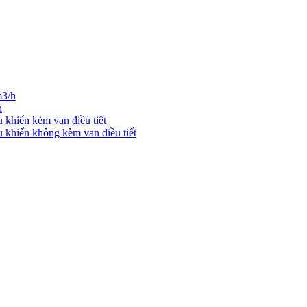
m3/h
n
u khiển kèm van điều tiết
u khiển không kèm van điều tiết