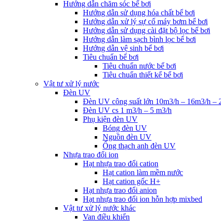
Hướng dẫn chăm sóc bể bơi
Hướng dẫn sử dụng hóa chất bể bơi
Hướng dẫn xử lý sự cố máy bơm bể bơi
Hướng dẫn sử dụng cài đặt bộ lọc bể bơi
Hướng dẫn làm sạch bình lọc bể bơi
Hướng dẫn vệ sinh bể bơi
Tiêu chuẩn bể bơi
Tiêu chuẩn nước bể bơi
Tiêu chuẩn thiết kế bể bơi
Vật tư xử lý nước
Đèn UV
Đèn UV công suất lớn 10m3/h – 16m3/h – 
Đèn UV cs 1 m3/h – 5 m3/h
Phụ kiện đèn UV
Bóng đèn UV
Nguồn đèn UV
Ống thạch anh đèn UV
Nhựa trao đổi ion
Hạt nhựa trao đổi cation
Hạt cation làm mềm nước
Hạt cation gốc H+
Hạt nhựa trao đổi anion
Hạt nhựa trao đổi ion hỗn hợp mixbed
Vật tư xử lý nước khác
Van điều khiển