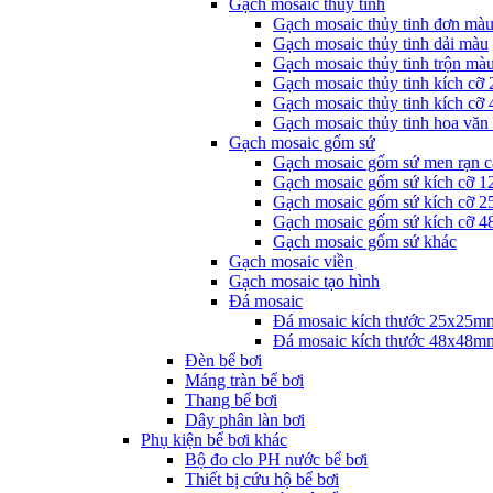
Gạch mosaic thủy tinh
Gạch mosaic thủy tinh đơn mà
Gạch mosaic thủy tinh dải màu
Gạch mosaic thủy tinh trộn mà
Gạch mosaic thủy tinh kích cỡ
Gạch mosaic thủy tinh kích cỡ
Gạch mosaic thủy tinh hoa văn
Gạch mosaic gốm sứ
Gạch mosaic gốm sứ men rạn c
Gạch mosaic gốm sứ kích cỡ 
Gạch mosaic gốm sứ kích cỡ 
Gạch mosaic gốm sứ kích cỡ 
Gạch mosaic gốm sứ khác
Gạch mosaic viền
Gạch mosaic tạo hình
Đá mosaic
Đá mosaic kích thước 25x25m
Đá mosaic kích thước 48x48m
Đèn bể bơi
Máng tràn bể bơi
Thang bể bơi
Dây phân làn bơi
Phụ kiện bể bơi khác
Bộ đo clo PH nước bể bơi
Thiết bị cứu hộ bể bơi