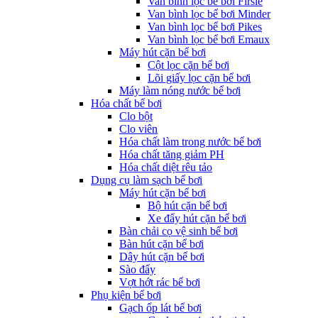
Van bình lọc bể bơi Firsle
Van bình lọc bể bơi Minder
Van bình lọc bể bơi Pikes
Van bình lọc bể bơi Emaux
Máy hút cặn bể bơi
Cột lọc cặn bể bơi
Lõi giấy lọc cặn bể bơi
Máy làm nóng nước bể bơi
Hóa chất bể bơi
Clo bột
Clo viên
Hóa chất làm trong nước bể bơi
Hóa chất tăng giảm PH
Hóa chất diệt rêu tảo
Dụng cụ làm sạch bể bơi
Máy hút cặn bể bơi
Bộ hút cặn bể bơi
Xe đẩy hút cặn bể bơi
Bàn chải cọ vệ sinh bể bơi
Bàn hút cặn bể bơi
Dây hút cặn bể bơi
Sào đẩy
Vợt hớt rác bể bơi
Phụ kiện bể bơi
Gạch ốp lát bể bơi