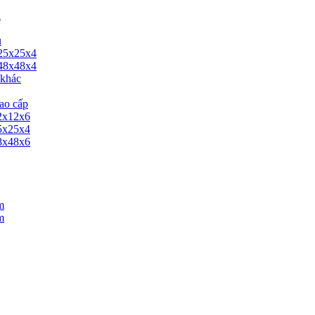
u
u
 25x25x4
 48x48x4
 khác
ao cấp
12x12x6
25x25x4
48x48x6
m
m