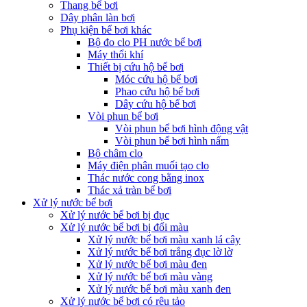
Thang bể bơi
Dây phân làn bơi
Phụ kiện bể bơi khác
Bộ đo clo PH nước bể bơi
Máy thổi khí
Thiết bị cứu hộ bể bơi
Móc cứu hộ bể bơi
Phao cứu hộ bể bơi
Dây cứu hộ bể bơi
Vòi phun bể bơi
Vòi phun bể bơi hình động vật
Vòi phun bể bơi hình nấm
Bộ châm clo
Máy điện phân muối tạo clo
Thác nước cong bằng inox
Thác xả tràn bể bơi
Xử lý nước bể bơi
Xử lý nước bể bơi bị đục
Xử lý nước bể bơi bị đổi màu
Xử lý nước bể bơi màu xanh lá cây
Xử lý nước bể bơi trắng đục lờ lờ
Xử lý nước bể bơi màu đen
Xử lý nước bể bơi màu vàng
Xử lý nước bể bơi màu xanh đen
Xử lý nước bể bơi có rêu tảo