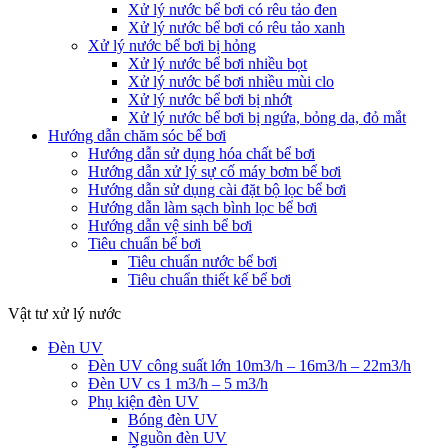
Xử lý nước bể bơi có rêu tảo đen
Xử lý nước bể bơi có rêu tảo xanh
Xử lý nước bể bơi bị hỏng
Xử lý nước bể bơi nhiều bọt
Xử lý nước bể bơi nhiều mùi clo
Xử lý nước bể bơi bị nhớt
Xử lý nước bể bơi bị ngứa, bỏng da, đỏ mắt
Hướng dẫn chăm sóc bể bơi
Hướng dẫn sử dụng hóa chất bể bơi
Hướng dẫn xử lý sự cố máy bơm bể bơi
Hướng dẫn sử dụng cài đặt bộ lọc bể bơi
Hướng dẫn làm sạch bình lọc bể bơi
Hướng dẫn vệ sinh bể bơi
Tiêu chuẩn bể bơi
Tiêu chuẩn nước bể bơi
Tiêu chuẩn thiết kế bể bơi
Vật tư xử lý nước
Đèn UV
Đèn UV công suất lớn 10m3/h – 16m3/h – 22m3/h
Đèn UV cs 1 m3/h – 5 m3/h
Phụ kiện đèn UV
Bóng đèn UV
Nguồn đèn UV