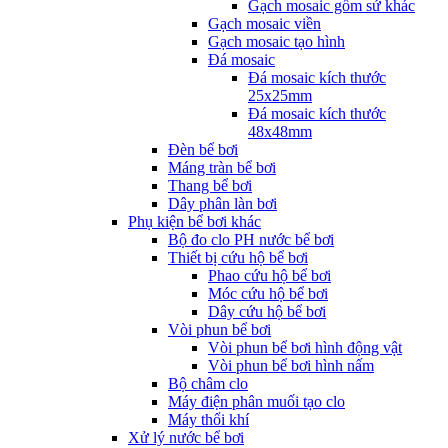
Gạch mosaic gốm sứ khác
Gạch mosaic viền
Gạch mosaic tạo hình
Đá mosaic
Đá mosaic kích thước
25x25mm
Đá mosaic kích thước
48x48mm
Đèn bể bơi
Máng tràn bể bơi
Thang bể bơi
Dây phân làn bơi
Phụ kiện bể bơi khác
Bộ đo clo PH nước bể bơi
Thiết bị cứu hộ bể bơi
Phao cứu hộ bể bơi
Móc cứu hộ bể bơi
Dây cứu hộ bể bơi
Vòi phun bể bơi
Vòi phun bể bơi hình động vật
Vòi phun bể bơi hình nấm
Bộ châm clo
Máy điện phân muối tạo clo
Máy thổi khí
Xử lý nước bể bơi