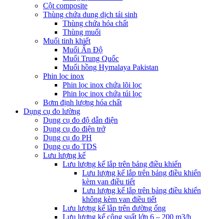
Cột composite
Thùng chứa dung dịch tái sinh
Thùng chứa hóa chất
Thùng muối
Muối tinh khiết
Muối Ấn Độ
Muối Trung Quốc
Muối hồng Hymalaya Pakistan
Phin lọc inox
Phin lọc inox chứa lõi lọc
Phin lọc inox chứa túi lọc
Bơm định lượng hóa chất
Dụng cụ đo lường
Dụng cụ đo độ dẫn điện
Dụng cụ đo điện trở
Dụng cụ đo PH
Dụng cụ đo TDS
Lưu lượng kế
Lưu lượng kế lắp trên bảng điều khiển
Lưu lượng kế lắp trên bảng điều khiển
kèm van điều tiết
Lưu lượng kế lắp trên bảng điều khiển
không kèm van điều tiết
Lưu lượng kế lắp trên đường ống
Lưu lượng kế công suất lớn 6 – 200 m3/h