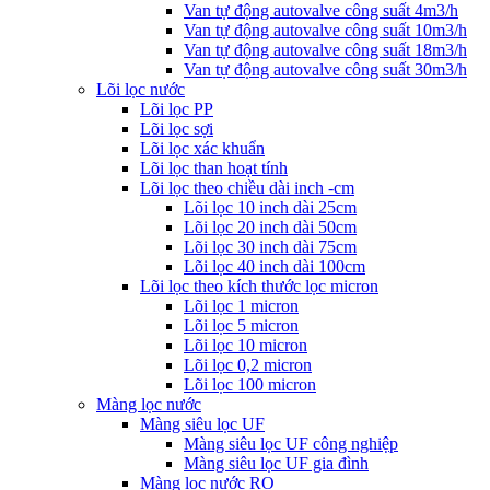
Van tự động autovalve công suất 4m3/h
Van tự động autovalve công suất 10m3/h
Van tự động autovalve công suất 18m3/h
Van tự động autovalve công suất 30m3/h
Lõi lọc nước
Lõi lọc PP
Lõi lọc sợi
Lõi lọc xác khuẩn
Lõi lọc than hoạt tính
Lõi lọc theo chiều dài inch -cm
Lõi lọc 10 inch dài 25cm
Lõi lọc 20 inch dài 50cm
Lõi lọc 30 inch dài 75cm
Lõi lọc 40 inch dài 100cm
Lõi lọc theo kích thước lọc micron
Lõi lọc 1 micron
Lõi lọc 5 micron
Lõi lọc 10 micron
Lõi lọc 0,2 micron
Lõi lọc 100 micron
Màng lọc nước
Màng siêu lọc UF
Màng siêu lọc UF công nghiệp
Màng siêu lọc UF gia đình
Màng lọc nước RO