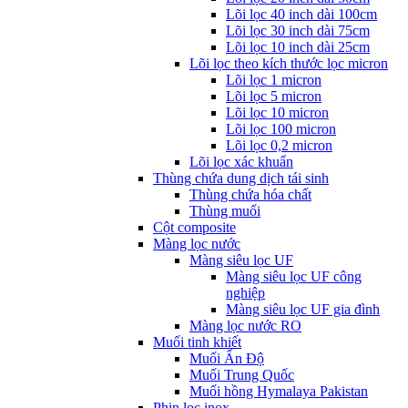
Lõi lọc 40 inch dài 100cm
Lõi lọc 30 inch dài 75cm
Lõi lọc 10 inch dài 25cm
Lõi lọc theo kích thước lọc micron
Lõi lọc 1 micron
Lõi lọc 5 micron
Lõi lọc 10 micron
Lõi lọc 100 micron
Lõi lọc 0,2 micron
Lõi lọc xác khuẩn
Thùng chứa dung dịch tái sinh
Thùng chứa hóa chất
Thùng muối
Cột composite
Màng lọc nước
Màng siêu lọc UF
Màng siêu lọc UF công
nghiệp
Màng siêu lọc UF gia đình
Màng lọc nước RO
Muối tinh khiết
Muối Ấn Độ
Muối Trung Quốc
Muối hồng Hymalaya Pakistan
Phin lọc inox