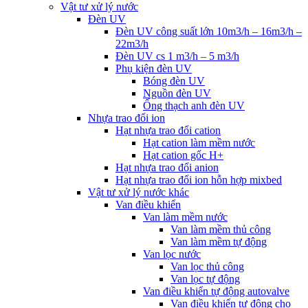
Vật tư xử lý nước
Đèn UV
Đèn UV công suất lớn 10m3/h – 16m3/h –
22m3/h
Đèn UV cs 1 m3/h – 5 m3/h
Phụ kiện đèn UV
Bóng đèn UV
Nguồn đèn UV
Ống thạch anh đèn UV
Nhựa trao đổi ion
Hạt nhựa trao đổi cation
Hạt cation làm mềm nước
Hạt cation gốc H+
Hạt nhựa trao đổi anion
Hạt nhựa trao đổi ion hỗn hợp mixbed
Vật tư xử lý nước khác
Van điều khiển
Van làm mềm nước
Van làm mềm thủ công
Van làm mềm tự động
Van lọc nước
Van lọc thủ công
Van lọc tự động
Van điều khiển tự động autovalve
Van điều khiển tự động cho