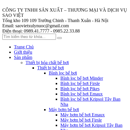
CÔNG TY TNHH SẢN XUẤT – THƯƠNG MẠI VÀ DỊCH VỤ
SAO VIỆT
Tổng kho 109
109 Trường Chinh - Thanh Xuân - Hà Nội
Email:
saovietxulynuoc@gmail.com
Điện thoại:
0989.41.7777 - 0985.22.33.88
Trang Chủ
Giới thiệu
Sản phẩm
Thiết bị hóa chất bể bơi
Thiết bị bể bơi
Bình lọc bể bơi
Bình lọc bể bơi Minder
Bình lọc bể bơi Firsle
Bình lọc bể bơi Pikes
Bình lọc bể bơi Emaux
Bình lọc bể bơi Kripsol Tây Ban
Nha
Máy bơm bể bơi
Máy bơm bể bơi Emaux
Máy bơm bể bơi Firsle
Máy bơm bể bơi Kripsol Tây Ban