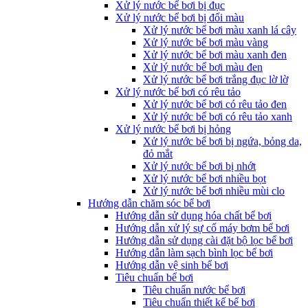
Xử lý nước bể bơi bị đục
Xử lý nước bể bơi bị đổi màu
Xử lý nước bể bơi màu xanh lá cây
Xử lý nước bể bơi màu vàng
Xử lý nước bể bơi màu xanh đen
Xử lý nước bể bơi màu đen
Xử lý nước bể bơi trắng đục lờ lờ
Xử lý nước bể bơi có rêu tảo
Xử lý nước bể bơi có rêu tảo đen
Xử lý nước bể bơi có rêu tảo xanh
Xử lý nước bể bơi bị hỏng
Xử lý nước bể bơi bị ngứa, bỏng da,
đỏ mắt
Xử lý nước bể bơi bị nhớt
Xử lý nước bể bơi nhiều bọt
Xử lý nước bể bơi nhiều mùi clo
Hướng dẫn chăm sóc bể bơi
Hướng dẫn sử dụng hóa chất bể bơi
Hướng dẫn xử lý sự cố máy bơm bể bơi
Hướng dẫn sử dụng cài đặt bộ lọc bể bơi
Hướng dẫn làm sạch bình lọc bể bơi
Hướng dẫn vệ sinh bể bơi
Tiêu chuẩn bể bơi
Tiêu chuẩn nước bể bơi
Tiêu chuẩn thiết kế bể bơi