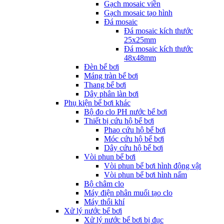
Gạch mosaic viền
Gạch mosaic tạo hình
Đá mosaic
Đá mosaic kích thước
25x25mm
Đá mosaic kích thước
48x48mm
Đèn bể bơi
Máng tràn bể bơi
Thang bể bơi
Dây phân làn bơi
Phụ kiện bể bơi khác
Bộ đo clo PH nước bể bơi
Thiết bị cứu hộ bể bơi
Phao cứu hộ bể bơi
Móc cứu hộ bể bơi
Dây cứu hộ bể bơi
Vòi phun bể bơi
Vòi phun bể bơi hình động vật
Vòi phun bể bơi hình nấm
Bộ châm clo
Máy điện phân muối tạo clo
Máy thổi khí
Xử lý nước bể bơi
Xử lý nước bể bơi bị đục