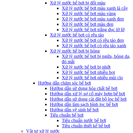
Xử lý nước bể bơi bị đổi màu
Xử lý nước bể bơi màu xanh lá cây
Xử lý nước bể bơi màu vàng
Xử lý nước bể bơi màu xanh đen
Xử lý nước bể bơi màu đen
Xử lý nước bể bơi trắng đục lờ lờ
Xử lý nước bể bơi có rêu tảo
Xử lý nước bể bơi có rêu tảo đen
Xử lý nước bể bơi có rêu tảo xanh
Xử lý nước bể bơi bị hỏng
Xử lý nước bể bơi bị ngứa, bỏng da,
đỏ mắt
Xử lý nước bể bơi bị nhớt
Xử lý nước bể bơi nhiều bọt
Xử lý nước bể bơi nhiều mùi clo
Hướng dẫn chăm sóc bể bơi
Hướng dẫn sử dụng hóa chất bể bơi
Hướng dẫn xử lý sự cố máy bơm bể bơi
Hướng dẫn sử dụng cài đặt bộ lọc bể bơi
Hướng dẫn làm sạch bình lọc bể bơi
Hướng dẫn vệ sinh bể bơi
Tiêu chuẩn bể bơi
Tiêu chuẩn nước bể bơi
Tiêu chuẩn thiết kế bể bơi
Vật tư xử lý nước