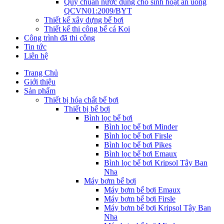
Quy chuẩn nước dùng cho sinh hoạt ăn uống
QCVN01:2009/BYT
Thiết kế xây dựng bể bơi
Thiết kế thi công bể cá Koi
Công trình đã thi công
Tin tức
Liên hệ
Trang Chủ
Giới thiệu
Sản phẩm
Thiết bị hóa chất bể bơi
Thiết bị bể bơi
Bình lọc bể bơi
Bình lọc bể bơi Minder
Bình lọc bể bơi Firsle
Bình lọc bể bơi Pikes
Bình lọc bể bơi Emaux
Bình lọc bể bơi Kripsol Tây Ban
Nha
Máy bơm bể bơi
Máy bơm bể bơi Emaux
Máy bơm bể bơi Firsle
Máy bơm bể bơi Kripsol Tây Ban
Nha