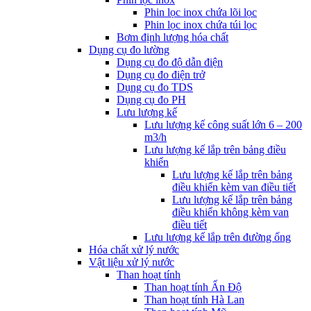
Phin lọc inox chứa lõi lọc
Phin lọc inox chứa túi lọc
Bơm định lượng hóa chất
Dụng cụ đo lường
Dụng cụ đo độ dẫn điện
Dụng cụ đo điện trở
Dụng cụ đo TDS
Dụng cụ đo PH
Lưu lượng kế
Lưu lượng kế công suất lớn 6 – 200
m3/h
Lưu lượng kế lắp trên bảng điều
khiển
Lưu lượng kế lắp trên bảng
điều khiển kèm van điều tiết
Lưu lượng kế lắp trên bảng
điều khiển không kèm van
điều tiết
Lưu lượng kế lắp trên đường ống
Hóa chất xử lý nước
Vật liệu xử lý nước
Than hoạt tính
Than hoạt tính Ấn Độ
Than hoạt tính Hà Lan