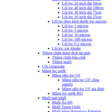
Lõi lọc 20 inch dài 50cm
Lõi lọc 40 inch dài 100cm
Lõi lọc 30 inch dài 75cm
Lõi lọc 10 inch dài 25cm
Lõi lọc theo kích thước lọc micron
Lõi lọc 1 micron
Lõi lọc 5 micron
Lõi lọc 10 micron
Lõi lọc 100 micron
Lõi lọc 0,2 micron
Lõi lọc xác khuẩn
Thùng chứa dung dịch tái sinh
Thùng chứa hóa chất
Thùng muối
Cột composite
Màng lọc nước
Màng siêu lọc UF
Màng siêu lọc UF công
nghiệp
Màng siêu lọc UF gia đình
Màng lọc nước RO
Muối tinh khiết
Muối Ấn Độ
Muối Trung Quốc
Muối hồng Hymalaya Pakistan