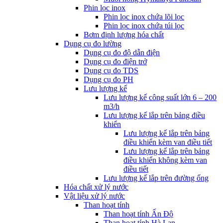
Phin lọc inox
Phin lọc inox chứa lõi lọc
Phin lọc inox chứa túi lọc
Bơm định lượng hóa chất
Dụng cụ đo lường
Dụng cụ đo độ dẫn điện
Dụng cụ đo điện trở
Dụng cụ đo TDS
Dụng cụ đo PH
Lưu lượng kế
Lưu lượng kế công suất lớn 6 – 200
m3/h
Lưu lượng kế lắp trên bảng điều
khiển
Lưu lượng kế lắp trên bảng
điều khiển kèm van điều tiết
Lưu lượng kế lắp trên bảng
điều khiển không kèm van
điều tiết
Lưu lượng kế lắp trên đường ống
Hóa chất xử lý nước
Vật liệu xử lý nước
Than hoạt tính
Than hoạt tính Ấn Độ
Than hoạt tính Hà Lan