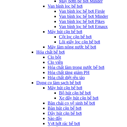
Máy bơm bể bơi Minder
Van bình lọc bể bơi
Van bình lọc bể bơi Firsle
Van bình lọc bể bơi Minder
Van bình lọc bể bơi Pikes
Van bình lọc bể bơi Emaux
Máy hút cặn bể bơi
Cột lọc cặn bể bơi
Lõi giấy lọc cặn bể bơi
Máy làm nóng nước bể bơi
Hóa chất bể bơi
Clo bột
Clo viên
Hóa chất làm trong nước bể bơi
Hóa chất tăng giảm PH
Hóa chất diệt rêu tảo
Dụng cụ làm sạch bể bơi
Máy hút cặn bể bơi
Bộ hút cặn bể bơi
Xe đẩy hút cặn bể bơi
Bàn chải cọ vệ sinh bể bơi
Bàn hút cặn bể bơi
Dây hút cặn bể bơi
Sào đẩy
Vợt hớt rác bể bơi