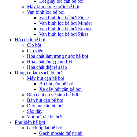
Lõi giấy lọc cặn bể bơi
Máy làm nóng nước bể bơi
Van bình lọc bể bơi
Van bình lọc bể bơi Firsle
Van bình lọc bể bơi Minder
Van bình lọc bể bơi Emaux
Van bình lọc bể bơi Pikes
Hóa chất bể bơi
Clo bột
Clo viên
Hóa chất làm trong nước bể bơi
Hóa chất tăng giảm PH
Hóa chất diệt rêu tảo
Dụng cụ làm sạch bể bơi
Máy hút cặn bể bơi
Bộ hút cặn bể bơi
Xe đẩy hút cặn bể bơi
Bàn chải cọ vệ sinh bể bơi
Bàn hút cặn bể bơi
Dây hút cặn bể bơi
Sào đẩy
Vợt hớt rác bể bơi
Phụ kiện bể bơi
Gạch ốp lát bể bơi
Gạch mosaic thủy tinh