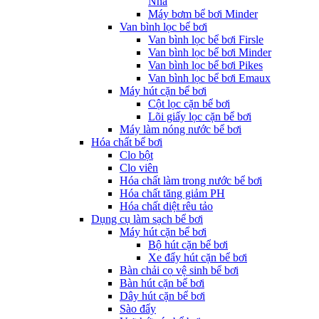
Nha
Máy bơm bể bơi Minder
Van bình lọc bể bơi
Van bình lọc bể bơi Firsle
Van bình lọc bể bơi Minder
Van bình lọc bể bơi Pikes
Van bình lọc bể bơi Emaux
Máy hút cặn bể bơi
Cột lọc cặn bể bơi
Lõi giấy lọc cặn bể bơi
Máy làm nóng nước bể bơi
Hóa chất bể bơi
Clo bột
Clo viên
Hóa chất làm trong nước bể bơi
Hóa chất tăng giảm PH
Hóa chất diệt rêu tảo
Dụng cụ làm sạch bể bơi
Máy hút cặn bể bơi
Bộ hút cặn bể bơi
Xe đẩy hút cặn bể bơi
Bàn chải cọ vệ sinh bể bơi
Bàn hút cặn bể bơi
Dây hút cặn bể bơi
Sào đẩy