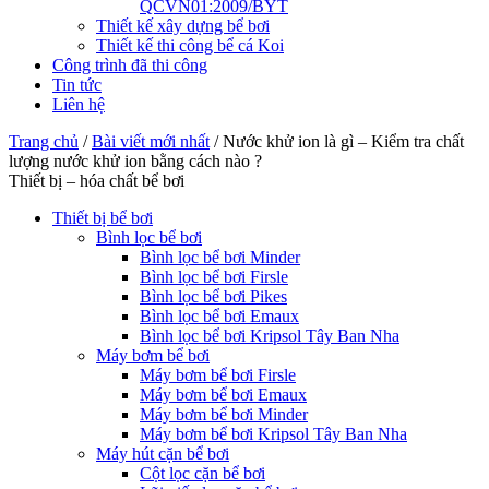
QCVN01:2009/BYT
Thiết kế xây dựng bể bơi
Thiết kế thi công bể cá Koi
Công trình đã thi công
Tin tức
Liên hệ
Trang chủ
/
Bài viết mới nhất
/
Nước khử ion là gì – Kiểm tra chất
lượng nước khử ion bằng cách nào ?
Thiết bị – hóa chất bể bơi
Thiết bị bể bơi
Bình lọc bể bơi
Bình lọc bể bơi Minder
Bình lọc bể bơi Firsle
Bình lọc bể bơi Pikes
Bình lọc bể bơi Emaux
Bình lọc bể bơi Kripsol Tây Ban Nha
Máy bơm bể bơi
Máy bơm bể bơi Firsle
Máy bơm bể bơi Emaux
Máy bơm bể bơi Minder
Máy bơm bể bơi Kripsol Tây Ban Nha
Máy hút cặn bể bơi
Cột lọc cặn bể bơi