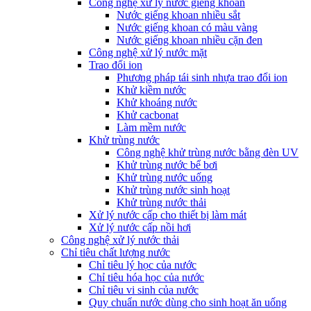
Công nghệ xử lý nước giếng khoan
Nước giếng khoan nhiều sắt
Nước giếng khoan có màu vàng
Nước giếng khoan nhiều cặn đen
Công nghệ xử lý nước mặt
Trao đổi ion
Phương pháp tái sinh nhựa trao đổi ion
Khử kiềm nước
Khử khoáng nước
Khử cacbonat
Làm mềm nước
Khử trùng nước
Công nghệ khử trùng nước bằng đèn UV
Khử trùng nước bể bơi
Khử trùng nước uống
Khử trùng nước sinh hoạt
Khử trùng nước thải
Xử lý nước cấp cho thiết bị làm mát
Xử lý nước cấp nồi hơi
Công nghệ xử lý nước thải
Chỉ tiêu chất lượng nước
Chỉ tiêu lý học của nước
Chỉ tiêu hóa học của nước
Chỉ tiêu vi sinh của nước
Quy chuẩn nước dùng cho sinh hoạt ăn uống