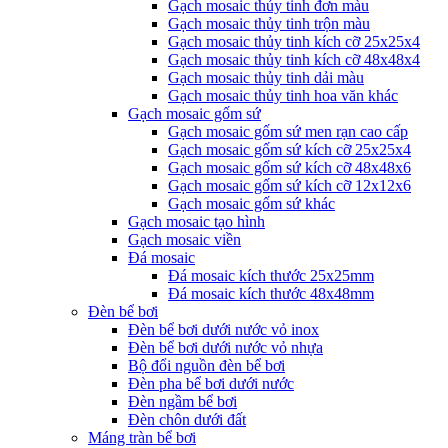
Gạch mosaic thủy tinh đơn màu
Gạch mosaic thủy tinh trộn màu
Gạch mosaic thủy tinh kích cỡ 25x25x4
Gạch mosaic thủy tinh kích cỡ 48x48x4
Gạch mosaic thủy tinh dải màu
Gạch mosaic thủy tinh hoa văn khác
Gạch mosaic gốm sứ
Gạch mosaic gốm sứ men rạn cao cấp
Gạch mosaic gốm sứ kích cỡ 25x25x4
Gạch mosaic gốm sứ kích cỡ 48x48x6
Gạch mosaic gốm sứ kích cỡ 12x12x6
Gạch mosaic gốm sứ khác
Gạch mosaic tạo hình
Gạch mosaic viền
Đá mosaic
Đá mosaic kích thước 25x25mm
Đá mosaic kích thước 48x48mm
Đèn bể bơi
Đèn bể bơi dưới nước vỏ inox
Đèn bể bơi dưới nước vỏ nhựa
Bộ đổi nguồn đèn bể bơi
Đèn pha bể bơi dưới nước
Đèn ngầm bể bơi
Đèn chôn dưới đất
Máng tràn bể bơi