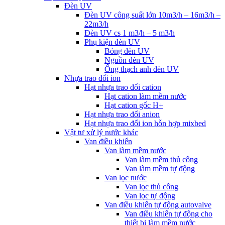
Đèn UV
Đèn UV công suất lớn 10m3/h – 16m3/h –
22m3/h
Đèn UV cs 1 m3/h – 5 m3/h
Phụ kiện đèn UV
Bóng đèn UV
Nguồn đèn UV
Ống thạch anh đèn UV
Nhựa trao đổi ion
Hạt nhựa trao đổi cation
Hạt cation làm mềm nước
Hạt cation gốc H+
Hạt nhựa trao đổi anion
Hạt nhựa trao đổi ion hỗn hợp mixbed
Vật tư xử lý nước khác
Van điều khiển
Van làm mềm nước
Van làm mềm thủ công
Van làm mềm tự động
Van lọc nước
Van lọc thủ công
Van lọc tự động
Van điều khiển tự động autovalve
Van điều khiển tự động cho
thiết bị làm mềm nước