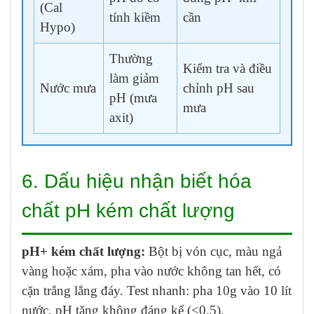
(Cal
tính kiềm
cần
Hypo)
Thường
Kiểm tra và điều
làm giảm
Nước mưa
chỉnh pH sau
pH (mưa
mưa
axit)
6. Dấu hiệu nhận biết hóa
chất pH kém chất lượng
pH+ kém chất lượng:
Bột bị vón cục, màu ngả
vàng hoặc xám, pha vào nước không tan hết, có
cặn trắng lắng đáy. Test nhanh: pha 10g vào 10 lít
nước, pH tăng không đáng kể (<0,5).