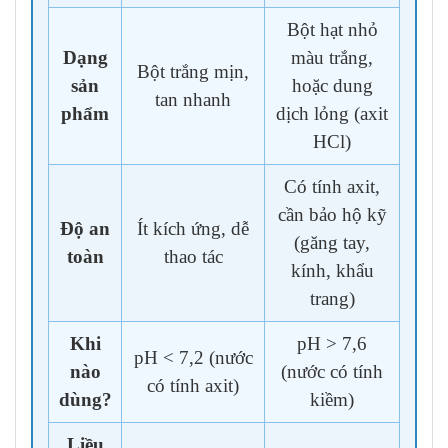
Bột hạt nhỏ
Dạng
màu trắng,
Bột trắng mịn,
sản
hoặc dung
tan nhanh
phẩm
dịch lỏng (axit
HCl)
Có tính axit,
cần bảo hộ kỹ
Độ an
Ít kích ứng, dễ
(găng tay,
toàn
thao tác
kính, khẩu
trang)
Khi
pH > 7,6
pH < 7,2 (nước
nào
(nước có tính
có tính axit)
dùng?
kiềm)
Liều