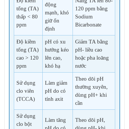
Độ kiềm
Nâng TA lên 80-
động
tổng (TA)
120 ppm bằng
mạnh, khó
thấp < 80
Sodium
giữ ổn
ppm
Bicarbonate
định
Độ kiềm
pH có xu
Giảm TA bằng
tổng (TA)
hướng kéo
pH- liều cao
cao > 120
lên cao,
hoặc pha loãng
ppm
khó hạ
nước
Theo dõi pH
Sử dụng
Làm giảm
thường xuyên,
clo viên
pH do có
dùng pH+ khi
(TCCA)
tính axit
cần
Sử dụng
Làm tăng
Theo dõi pH,
clo bột
pH do có
dùng pH- khi