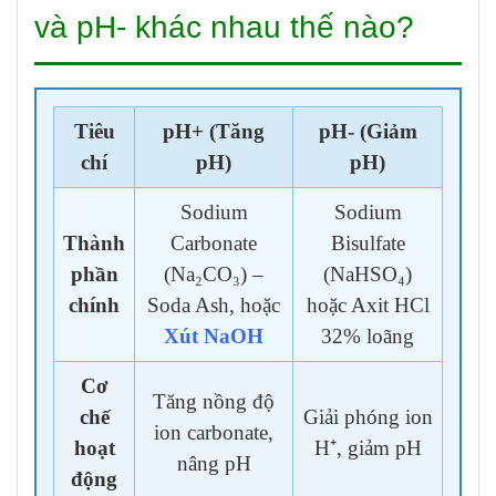
và pH- khác nhau thế nào?
Tiêu
pH+ (Tăng
pH- (Giảm
chí
pH)
pH)
Sodium
Sodium
Thành
Carbonate
Bisulfate
phần
(Na₂CO₃) –
(NaHSO₄)
chính
Soda Ash, hoặc
hoặc Axit HCl
Xút NaOH
32% loãng
Cơ
Tăng nồng độ
chế
Giải phóng ion
ion carbonate,
hoạt
H⁺, giảm pH
nâng pH
động