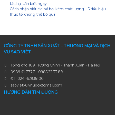
tác hại cần biết ngay
Cách nhận biết clo bể bơi kém chất lượng – 5 dấu hiệu
thực tế không thể bỏ qua
CÔNG TY TNHH SẢN XUẤT – THƯƠNG MẠI VÀ DỊCH
VỤ SAO VIỆT
Tổng kho 109 Trường Chinh - Thanh Xuân - Hà Nội
0989.41.7777 - 0985.22.33.88
ĐT: 024 -62935100
saovietxulynuoc@gmail.com
HƯỚNG DẪN TÌM ĐUỜNG