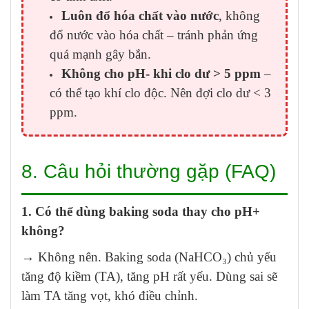
Luôn đổ hóa chất vào nước
, không
đổ nước vào hóa chất – tránh phản ứng
quá mạnh gây bắn.
Không cho pH- khi clo dư > 5 ppm
–
có thể tạo khí clo độc. Nên đợi clo dư < 3
ppm.
8. Câu hỏi thường gặp (FAQ)
1. Có thể dùng baking soda thay cho pH+
không?
→ Không nên. Baking soda (NaHCO₃) chủ yếu
tăng độ kiềm (TA), tăng pH rất yếu. Dùng sai sẽ
làm TA tăng vọt, khó điều chỉnh.