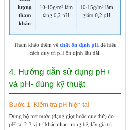
lượng
10-15g/m³ làm
10-15g/m³ làm
tham
tăng 0,2 pH
giảm 0,2 pH
khảo
Tham khảo thêm về
chất ổn định pH
để hiểu
cách duy trì pH ổn định lâu dài.
4. Hướng dẫn sử dụng pH+
và pH- đúng kỹ thuật
Bước 1: Kiểm tra pH hiện tại
Dùng bộ test nước (dạng giọt hoặc que thử) đo
pH tại 2-3 vị trí khác nhau trong bể, lấy giá trị