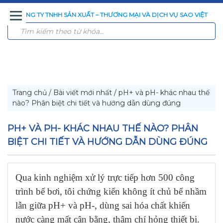
CÔNG TY TNHH SẢN XUẤT – THƯƠNG MẠI VÀ DỊCH VỤ SAO VIỆT
TRANG
GIỚI
SẢN
CÔNG
CÔNG
TIN
LIÊN
CHỦ
THIỆU
PHẨM
NGHỆ
TRÌNH
TỨC
HỆ
XỬ
ĐÃ
LÝ
THI
NƯỚC
CÔNG
Trang chủ
/
Bài viết mới nhất
/
pH+ và pH- khác nhau thế
nào? Phân biệt chi tiết và hướng dẫn dùng đúng
PH+ VÀ PH- KHÁC NHAU THẾ NÀO? PHÂN
BIỆT CHI TIẾT VÀ HƯỚNG DẪN DÙNG ĐÚNG
Qua kinh nghiệm xử lý trực tiếp hơn 500 công
trình bể bơi, tôi chứng kiến không ít chủ bể nhầm
lẫn giữa pH+ và pH-, dùng sai hóa chất khiến
nước càng mất cân bằng, thậm chí hỏng thiết bị.