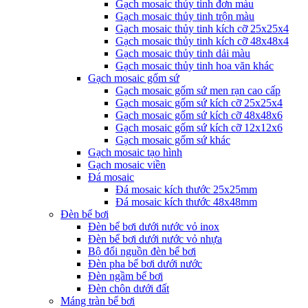
Gạch mosaic thủy tinh đơn màu
Gạch mosaic thủy tinh trộn màu
Gạch mosaic thủy tinh kích cỡ 25x25x4
Gạch mosaic thủy tinh kích cỡ 48x48x4
Gạch mosaic thủy tinh dải màu
Gạch mosaic thủy tinh hoa văn khác
Gạch mosaic gốm sứ
Gạch mosaic gốm sứ men rạn cao cấp
Gạch mosaic gốm sứ kích cỡ 25x25x4
Gạch mosaic gốm sứ kích cỡ 48x48x6
Gạch mosaic gốm sứ kích cỡ 12x12x6
Gạch mosaic gốm sứ khác
Gạch mosaic tạo hình
Gạch mosaic viền
Đá mosaic
Đá mosaic kích thước 25x25mm
Đá mosaic kích thước 48x48mm
Đèn bể bơi
Đèn bể bơi dưới nước vỏ inox
Đèn bể bơi dưới nước vỏ nhựa
Bộ đổi nguồn đèn bể bơi
Đèn pha bể bơi dưới nước
Đèn ngầm bể bơi
Đèn chôn dưới đất
Máng tràn bể bơi