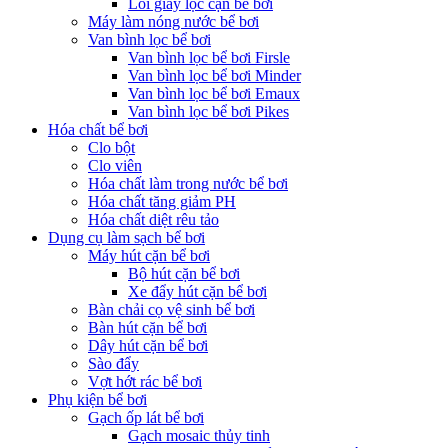
Lõi giấy lọc cặn bể bơi
Máy làm nóng nước bể bơi
Van bình lọc bể bơi
Van bình lọc bể bơi Firsle
Van bình lọc bể bơi Minder
Van bình lọc bể bơi Emaux
Van bình lọc bể bơi Pikes
Hóa chất bể bơi
Clo bột
Clo viên
Hóa chất làm trong nước bể bơi
Hóa chất tăng giảm PH
Hóa chất diệt rêu tảo
Dụng cụ làm sạch bể bơi
Máy hút cặn bể bơi
Bộ hút cặn bể bơi
Xe đẩy hút cặn bể bơi
Bàn chải cọ vệ sinh bể bơi
Bàn hút cặn bể bơi
Dây hút cặn bể bơi
Sào đẩy
Vợt hớt rác bể bơi
Phụ kiện bể bơi
Gạch ốp lát bể bơi
Gạch mosaic thủy tinh