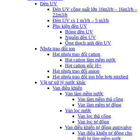
Đèn UV
Đèn UV công suất lớn 10m3/h – 16m3/h –
22m3/h
Đèn UV cs 1 m3/h – 5 m3/h
Phụ kiện đèn UV
Bóng đèn UV
Nguồn đèn UV
Ống thạch anh đèn UV
Nhựa trao đổi ion
Hạt nhựa trao đổi cation
Hạt cation làm mềm nước
Hạt cation gốc H+
Hạt nhựa trao đổi anion
Hạt nhựa trao đổi ion hỗn hợp mixbed
Vật tư xử lý nước khác
Van điều khiển
Van làm mềm nước
Van làm mềm thủ công
Van làm mềm tự động
Van lọc nước
Van lọc thủ công
Van lọc tự động
Van điều khiển tự động autovalve
Van điều khiển tự động cho
thiết bị làm mềm nước