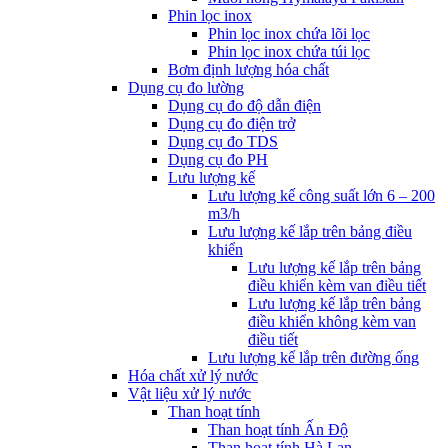
Phin lọc inox
Phin lọc inox chứa lõi lọc
Phin lọc inox chứa túi lọc
Bơm định lượng hóa chất
Dụng cụ đo lường
Dụng cụ đo độ dẫn điện
Dụng cụ đo điện trở
Dụng cụ đo TDS
Dụng cụ đo PH
Lưu lượng kế
Lưu lượng kế công suất lớn 6 – 200
m3/h
Lưu lượng kế lắp trên bảng điều
khiển
Lưu lượng kế lắp trên bảng
điều khiển kèm van điều tiết
Lưu lượng kế lắp trên bảng
điều khiển không kèm van
điều tiết
Lưu lượng kế lắp trên đường ống
Hóa chất xử lý nước
Vật liệu xử lý nước
Than hoạt tính
Than hoạt tính Ấn Độ
Than hoạt tính Hà Lan