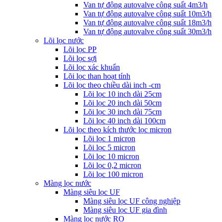
Van tự động autovalve công suất 4m3/h
Van tự động autovalve công suất 10m3/h
Van tự động autovalve công suất 18m3/h
Van tự động autovalve công suất 30m3/h
Lõi lọc nước
Lõi lọc PP
Lõi lọc sợi
Lõi lọc xác khuẩn
Lõi lọc than hoạt tính
Lõi lọc theo chiều dài inch -cm
Lõi lọc 10 inch dài 25cm
Lõi lọc 20 inch dài 50cm
Lõi lọc 30 inch dài 75cm
Lõi lọc 40 inch dài 100cm
Lõi lọc theo kích thước lọc micron
Lõi lọc 1 micron
Lõi lọc 5 micron
Lõi lọc 10 micron
Lõi lọc 0,2 micron
Lõi lọc 100 micron
Màng lọc nước
Màng siêu lọc UF
Màng siêu lọc UF công nghiệp
Màng siêu lọc UF gia đình
Màng lọc nước RO