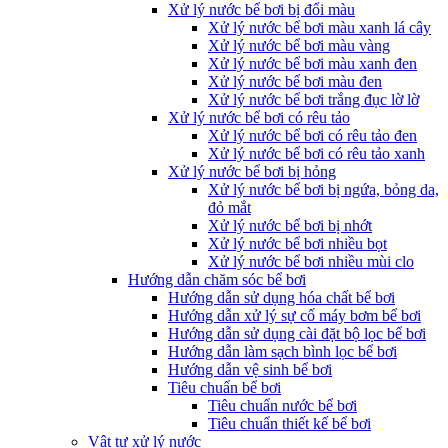
Xử lý nước bể bơi bị đổi màu
Xử lý nước bể bơi màu xanh lá cây
Xử lý nước bể bơi màu vàng
Xử lý nước bể bơi màu xanh đen
Xử lý nước bể bơi màu đen
Xử lý nước bể bơi trắng đục lờ lờ
Xử lý nước bể bơi có rêu tảo
Xử lý nước bể bơi có rêu tảo đen
Xử lý nước bể bơi có rêu tảo xanh
Xử lý nước bể bơi bị hỏng
Xử lý nước bể bơi bị ngứa, bỏng da,
đỏ mắt
Xử lý nước bể bơi bị nhớt
Xử lý nước bể bơi nhiều bọt
Xử lý nước bể bơi nhiều mùi clo
Hướng dẫn chăm sóc bể bơi
Hướng dẫn sử dụng hóa chất bể bơi
Hướng dẫn xử lý sự cố máy bơm bể bơi
Hướng dẫn sử dụng cài đặt bộ lọc bể bơi
Hướng dẫn làm sạch bình lọc bể bơi
Hướng dẫn vệ sinh bể bơi
Tiêu chuẩn bể bơi
Tiêu chuẩn nước bể bơi
Tiêu chuẩn thiết kế bể bơi
Vật tư xử lý nước