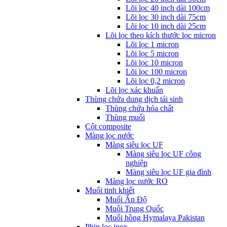
Lõi lọc 40 inch dài 100cm
Lõi lọc 30 inch dài 75cm
Lõi lọc 10 inch dài 25cm
Lõi lọc theo kích thước lọc micron
Lõi lọc 1 micron
Lõi lọc 5 micron
Lõi lọc 10 micron
Lõi lọc 100 micron
Lõi lọc 0,2 micron
Lõi lọc xác khuẩn
Thùng chứa dung dịch tái sinh
Thùng chứa hóa chất
Thùng muối
Cột composite
Màng lọc nước
Màng siêu lọc UF
Màng siêu lọc UF công
nghiệp
Màng siêu lọc UF gia đình
Màng lọc nước RO
Muối tinh khiết
Muối Ấn Độ
Muối Trung Quốc
Muối hồng Hymalaya Pakistan
Phin lọc inox