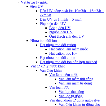
Vật tư xử lý nước
Đèn UV
Đèn UV công suất lớn 10m3/h – 16m3/h –
22m3/h
Đèn UV cs 1 m3/h – 5 m3/h
Phụ kiện đèn UV
Bóng đèn UV
Nguồn đèn UV
Ống thạch anh đèn UV
Nhựa trao đổi ion
Hạt nhựa trao đổi cation
Hạt cation làm mềm nước
Hạt cation gốc H+
Hạt nhựa trao đổi anion
Hạt nhựa trao đổi ion hỗn hợp mixbed
Vật tư xử lý nước khác
Van điều khiển
Van làm mềm nước
Van làm mềm thủ công
Van làm mềm tự động
Van lọc nước
Van lọc thủ công
Van lọc tự động
Van điều khiển tự động autovalve
Van điều khiển tự động cho