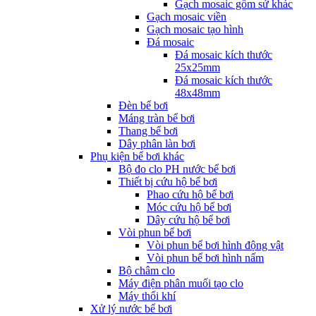
Gạch mosaic gốm sứ khác
Gạch mosaic viền
Gạch mosaic tạo hình
Đá mosaic
Đá mosaic kích thước
25x25mm
Đá mosaic kích thước
48x48mm
Đèn bể bơi
Máng tràn bể bơi
Thang bể bơi
Dây phân làn bơi
Phụ kiện bể bơi khác
Bộ đo clo PH nước bể bơi
Thiết bị cứu hộ bể bơi
Phao cứu hộ bể bơi
Móc cứu hộ bể bơi
Dây cứu hộ bể bơi
Vòi phun bể bơi
Vòi phun bể bơi hình động vật
Vòi phun bể bơi hình nấm
Bộ châm clo
Máy điện phân muối tạo clo
Máy thổi khí
Xử lý nước bể bơi