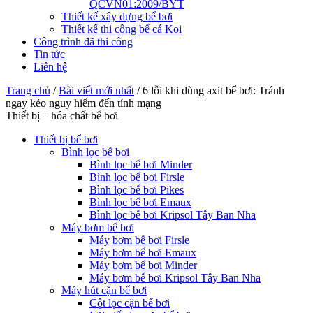
QCVN01:2009/BYT
Thiết kế xây dựng bể bơi
Thiết kế thi công bể cá Koi
Công trình đã thi công
Tin tức
Liên hệ
Trang chủ
/
Bài viết mới nhất
/
6 lỗi khi dùng axit bể bơi: Tránh
ngay kẻo nguy hiểm đến tính mạng
Thiết bị – hóa chất bể bơi
Thiết bị bể bơi
Bình lọc bể bơi
Bình lọc bể bơi Minder
Bình lọc bể bơi Firsle
Bình lọc bể bơi Pikes
Bình lọc bể bơi Emaux
Bình lọc bể bơi Kripsol Tây Ban Nha
Máy bơm bể bơi
Máy bơm bể bơi Firsle
Máy bơm bể bơi Emaux
Máy bơm bể bơi Minder
Máy bơm bể bơi Kripsol Tây Ban Nha
Máy hút cặn bể bơi
Cột lọc cặn bể bơi