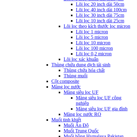
Lõi lọc 20 inch dài 50cm
Lõi lọc 40 inch dài 100cm
Lõi lọc 30 inch dài 75cm
Lõi lọc 10 inch dài 25cm
Lõi lọc theo kích thước lọc micron
Lõi lọc 1 micron
Lõi lọc 5 micron
Lõi lọc 10 micron
Lõi lọc 100 micron
Lõi lọc 0,2 micron
Lõi lọc xác khuẩn
Thùng chứa dung dịch tái sinh
Thùng chứa hóa chất
Thùng muối
Cột composite
Màng lọc nước
Màng siêu lọc UF
Màng siêu lọc UF công
nghiệp
Màng siêu lọc UF gia đình
Màng lọc nước RO
Muối tinh khiết
Muối Ấn Độ
Muối Trung Quốc
Muối hồng Hymalaya Pakistan