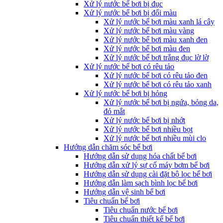
Xử lý nước bể bơi bị đục
Xử lý nước bể bơi bị đổi màu
Xử lý nước bể bơi màu xanh lá cây
Xử lý nước bể bơi màu vàng
Xử lý nước bể bơi màu xanh đen
Xử lý nước bể bơi màu đen
Xử lý nước bể bơi trắng đục lờ lờ
Xử lý nước bể bơi có rêu tảo
Xử lý nước bể bơi có rêu tảo đen
Xử lý nước bể bơi có rêu tảo xanh
Xử lý nước bể bơi bị hỏng
Xử lý nước bể bơi bị ngứa, bỏng da,
đỏ mắt
Xử lý nước bể bơi bị nhớt
Xử lý nước bể bơi nhiều bọt
Xử lý nước bể bơi nhiều mùi clo
Hướng dẫn chăm sóc bể bơi
Hướng dẫn sử dụng hóa chất bể bơi
Hướng dẫn xử lý sự cố máy bơm bể bơi
Hướng dẫn sử dụng cài đặt bộ lọc bể bơi
Hướng dẫn làm sạch bình lọc bể bơi
Hướng dẫn vệ sinh bể bơi
Tiêu chuẩn bể bơi
Tiêu chuẩn nước bể bơi
Tiêu chuẩn thiết kế bể bơi