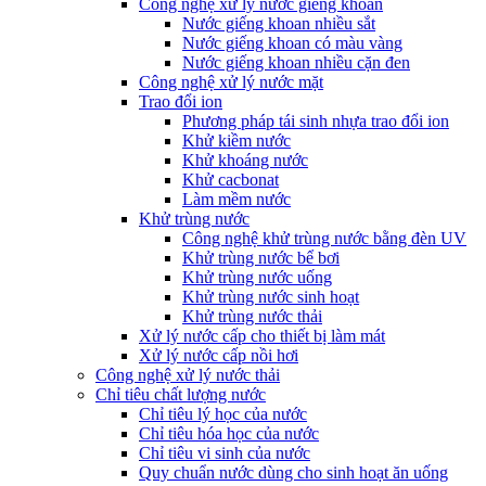
Công nghệ xử lý nước giếng khoan
Nước giếng khoan nhiều sắt
Nước giếng khoan có màu vàng
Nước giếng khoan nhiều cặn đen
Công nghệ xử lý nước mặt
Trao đổi ion
Phương pháp tái sinh nhựa trao đổi ion
Khử kiềm nước
Khử khoáng nước
Khử cacbonat
Làm mềm nước
Khử trùng nước
Công nghệ khử trùng nước bằng đèn UV
Khử trùng nước bể bơi
Khử trùng nước uống
Khử trùng nước sinh hoạt
Khử trùng nước thải
Xử lý nước cấp cho thiết bị làm mát
Xử lý nước cấp nồi hơi
Công nghệ xử lý nước thải
Chỉ tiêu chất lượng nước
Chỉ tiêu lý học của nước
Chỉ tiêu hóa học của nước
Chỉ tiêu vi sinh của nước
Quy chuẩn nước dùng cho sinh hoạt ăn uống