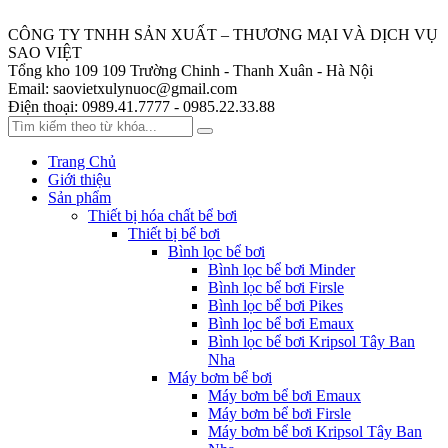
CÔNG TY TNHH SẢN XUẤT – THƯƠNG MẠI VÀ DỊCH VỤ
SAO VIỆT
Tổng kho 109
109 Trường Chinh - Thanh Xuân - Hà Nội
Email:
saovietxulynuoc@gmail.com
Điện thoại:
0989.41.7777 - 0985.22.33.88
Trang Chủ
Giới thiệu
Sản phẩm
Thiết bị hóa chất bể bơi
Thiết bị bể bơi
Bình lọc bể bơi
Bình lọc bể bơi Minder
Bình lọc bể bơi Firsle
Bình lọc bể bơi Pikes
Bình lọc bể bơi Emaux
Bình lọc bể bơi Kripsol Tây Ban
Nha
Máy bơm bể bơi
Máy bơm bể bơi Emaux
Máy bơm bể bơi Firsle
Máy bơm bể bơi Kripsol Tây Ban