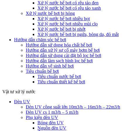
Xử lý nước bể bơi có rêu tảo đen
Xử lý nước bể bơi có rêu tảo xanh
Xử lý nước bể bơi bị hỏng
Xử lý nước bể bơi nhiều bọt
Xử lý nước bể bơi nhiều mùi clo
Xử lý nước bể bơi bị nhớt
Xử lý nước bể bơi bị ngứa, bỏng da, đỏ mắt
Hướng dẫn chăm sóc bể bơi
Hướng dẫn sử dụng hóa chất bể bơi
Hướng dẫn xử lý sự cố máy bơm bể bơi
Hướng dẫn sử dụng cài đặt bộ lọc bể bơi
Hướng dẫn làm sạch bình lọc bể bơi
Hướng dẫn vệ sinh bể bơi
Tiêu chuẩn bể bơi
Tiêu chuẩn nước bể bơi
Tiêu chuẩn thiết kế bể bơi
Vật tư xử lý nước
Đèn UV
Đèn UV công suất lớn 10m3/h – 16m3/h – 22m3/h
Đèn UV cs 1 m3/h – 5 m3/h
Phụ kiện đèn UV
Bóng đèn UV
Nguồn đèn UV