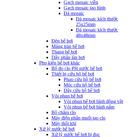
Gạch mosaic viền
Gạch mosaic tạo hình
Đá mosaic
Đá mosaic kích thước
25x25mm
Đá mosaic kích thước
48x48mm
Đèn bể bơi
Máng tràn bể bơi
Thang bể bơi
Dây phân làn bơi
Phụ kiện bể bơi khác
Bộ đo clo PH nước bể bơi
Thiết bị cứu hộ bể bơi
Phao cứu hộ bể bơi
Móc cứu hộ bể bơi
Dây cứu hộ bể bơi
Vòi phun bể bơi
Vòi phun bể bơi hình động vật
Vòi phun bể bơi hình nấm
Bộ châm clo
Máy điện phân muối tạo clo
Máy thổi khí
Xử lý nước bể bơi
Xử lý nước bể bơi bị đục