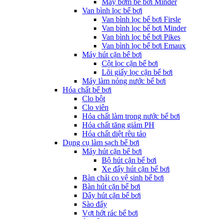
Máy bơm bể bơi Minder
Van bình lọc bể bơi
Van bình lọc bể bơi Firsle
Van bình lọc bể bơi Minder
Van bình lọc bể bơi Pikes
Van bình lọc bể bơi Emaux
Máy hút cặn bể bơi
Cột lọc cặn bể bơi
Lõi giấy lọc cặn bể bơi
Máy làm nóng nước bể bơi
Hóa chất bể bơi
Clo bột
Clo viên
Hóa chất làm trong nước bể bơi
Hóa chất tăng giảm PH
Hóa chất diệt rêu tảo
Dụng cụ làm sạch bể bơi
Máy hút cặn bể bơi
Bộ hút cặn bể bơi
Xe đẩy hút cặn bể bơi
Bàn chải cọ vệ sinh bể bơi
Bàn hút cặn bể bơi
Dây hút cặn bể bơi
Sào đẩy
Vợt hớt rác bể bơi