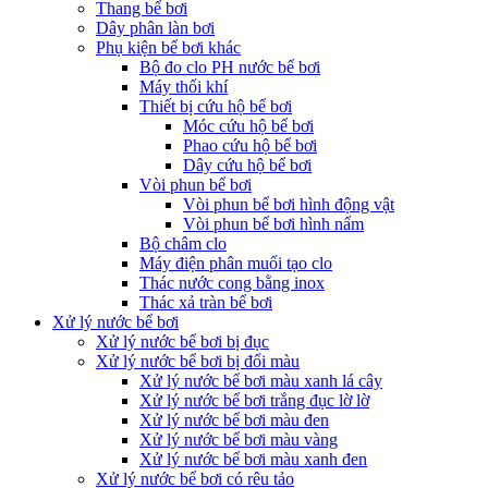
Thang bể bơi
Dây phân làn bơi
Phụ kiện bể bơi khác
Bộ đo clo PH nước bể bơi
Máy thổi khí
Thiết bị cứu hộ bể bơi
Móc cứu hộ bể bơi
Phao cứu hộ bể bơi
Dây cứu hộ bể bơi
Vòi phun bể bơi
Vòi phun bể bơi hình động vật
Vòi phun bể bơi hình nấm
Bộ châm clo
Máy điện phân muối tạo clo
Thác nước cong bằng inox
Thác xả tràn bể bơi
Xử lý nước bể bơi
Xử lý nước bể bơi bị đục
Xử lý nước bể bơi bị đổi màu
Xử lý nước bể bơi màu xanh lá cây
Xử lý nước bể bơi trắng đục lờ lờ
Xử lý nước bể bơi màu đen
Xử lý nước bể bơi màu vàng
Xử lý nước bể bơi màu xanh đen
Xử lý nước bể bơi có rêu tảo