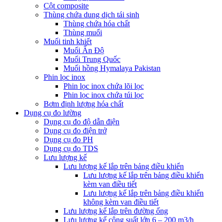
Cột composite
Thùng chứa dung dịch tái sinh
Thùng chứa hóa chất
Thùng muối
Muối tinh khiết
Muối Ấn Độ
Muối Trung Quốc
Muối hồng Hymalaya Pakistan
Phin lọc inox
Phin lọc inox chứa lõi lọc
Phin lọc inox chứa túi lọc
Bơm định lượng hóa chất
Dụng cụ đo lường
Dụng cụ đo độ dẫn điện
Dụng cụ đo điện trở
Dụng cụ đo PH
Dụng cụ đo TDS
Lưu lượng kế
Lưu lượng kế lắp trên bảng điều khiển
Lưu lượng kế lắp trên bảng điều khiển
kèm van điều tiết
Lưu lượng kế lắp trên bảng điều khiển
không kèm van điều tiết
Lưu lượng kế lắp trên đường ống
Lưu lượng kế công suất lớn 6 – 200 m3/h