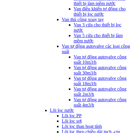
thiết bị làm mềm nước
Van điều khiển tự động cho
thiết bị lọc nước
Van thủ công xoay tay
Van 3 cửa cho thiết bị lọc
nước
Van 5 cửa cho thiết bị làm
mềm nước
Van tự động autovalve các loại công
suất
Van tự động autovalve công
suất 10m3/h
Van tự động autovalve công
suất 30m3/h
Van tự động autovalve công
suất 18m3/h
Van tự động autovalve công
suất 2m3/h
Van tự động autovalve công
suất 4m3/h
Lõi lọc nước
Lõi lọc PP
Lõi lọc sợi
Lõi lọc than hoạt tính
Lõi lọc theo chiều dài inch -cm