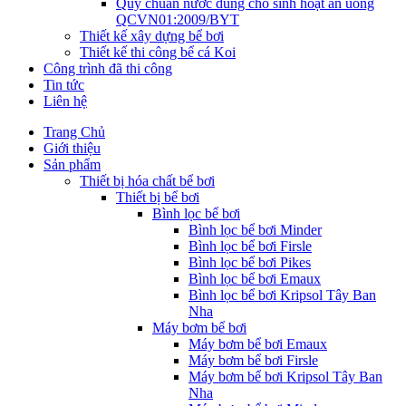
Quy chuẩn nước dùng cho sinh hoạt ăn uống
QCVN01:2009/BYT
Thiết kế xây dựng bể bơi
Thiết kế thi công bể cá Koi
Công trình đã thi công
Tin tức
Liên hệ
Trang Chủ
Giới thiệu
Sản phẩm
Thiết bị hóa chất bể bơi
Thiết bị bể bơi
Bình lọc bể bơi
Bình lọc bể bơi Minder
Bình lọc bể bơi Firsle
Bình lọc bể bơi Pikes
Bình lọc bể bơi Emaux
Bình lọc bể bơi Kripsol Tây Ban
Nha
Máy bơm bể bơi
Máy bơm bể bơi Emaux
Máy bơm bể bơi Firsle
Máy bơm bể bơi Kripsol Tây Ban
Nha