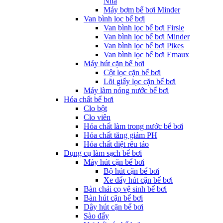
Nha
Máy bơm bể bơi Minder
Van bình lọc bể bơi
Van bình lọc bể bơi Firsle
Van bình lọc bể bơi Minder
Van bình lọc bể bơi Pikes
Van bình lọc bể bơi Emaux
Máy hút cặn bể bơi
Cột lọc cặn bể bơi
Lõi giấy lọc cặn bể bơi
Máy làm nóng nước bể bơi
Hóa chất bể bơi
Clo bột
Clo viên
Hóa chất làm trong nước bể bơi
Hóa chất tăng giảm PH
Hóa chất diệt rêu tảo
Dụng cụ làm sạch bể bơi
Máy hút cặn bể bơi
Bộ hút cặn bể bơi
Xe đẩy hút cặn bể bơi
Bàn chải cọ vệ sinh bể bơi
Bàn hút cặn bể bơi
Dây hút cặn bể bơi
Sào đẩy