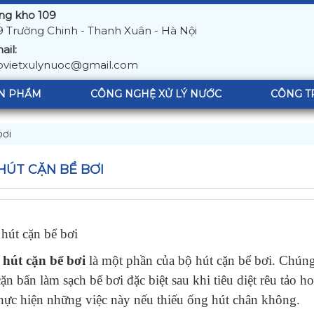
ng kho 109
9 Trường Chinh - Thanh Xuân - Hà Nội
ail:
ovietxulynuoc@gmail.com
N PHẨM
CÔNG NGHỆ XỬ LÝ NƯỚC
CÔNG T
bơi
HÚT CẶN BỂ BƠI
hút cặn bể bơi
hút cặn bể bơi
là một phần của bộ hút cặn bể bơi. Chún
cặn bẩn làm sạch bể bơi đặc biệt sau khi tiêu diệt rêu tảo 
thực hiện những việc này nếu thiếu ống hút chân không.