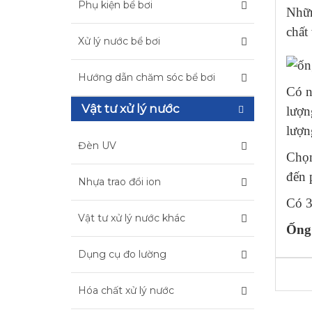
Phụ kiện bể bơi
Nhữn
chất
Xử lý nước bể bơi
Hướng dẫn chăm sóc bể bơi
Có n
Vật tư xử lý nước
lượn
lượn
Đèn UV
Chọn
đến 
Nhựa trao đổi ion
Có 3
Vật tư xử lý nước khác
Ống 
Dụng cụ đo lường
Hóa chất xử lý nước