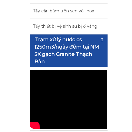
Tẩy cặn bám trên sen vòi inox
Tẩy thiết bị vệ sinh sứ bị ố vàng
Trạm xử lý nước cs
1250m3/ngày đêm tại NM
SX gạch Granite Thạch
Bàn