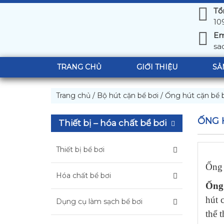
Tổ
10
Em
sa
TRANG CHỦ
GIỚI THIỆU
SẢ
Trang chủ
/
Bộ hút cặn bể bơi
/
Ống hút cặn bể 
ỐNG 
Thiết bị – hóa chất bể bơi
Thiết bị bể bơi
Ống 
Hóa chất bể bơi
Ống 
hút 
Dụng cụ làm sạch bể bơi
thể 