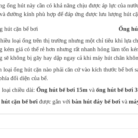
g ống hút này cần có khả năng chịu được áp lực của nước
 và đường kính phù hợp để đáp ứng được lưu lượng hút cặ
Ống hút
hiều loại ống trên thị trường nhưng một chỉ tiêu khi lựa c
g kém giá có thể rẻ hơn nhưng rất nhanh hỏng làm tốn ké
g sẽ không bị gãy hay dập ngay cả khi máy hút chân khô
 loại ống hút cặn nào phải căn cứ vào kích thước bể bơi 
phía đối diện của bể.
 loại chiều dài:
Ống hút bể bơi
15m
và
ống hút bể bơi
hút cặn bể bơi
được gắn với
bàn hút đáy bể bơi
và
máy