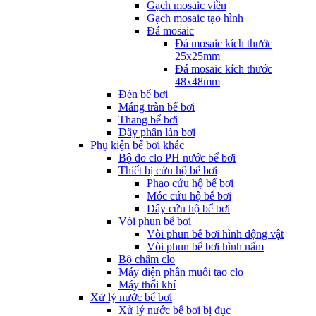
Gạch mosaic viền
Gạch mosaic tạo hình
Đá mosaic
Đá mosaic kích thước
25x25mm
Đá mosaic kích thước
48x48mm
Đèn bể bơi
Máng tràn bể bơi
Thang bể bơi
Dây phân làn bơi
Phụ kiện bể bơi khác
Bộ đo clo PH nước bể bơi
Thiết bị cứu hộ bể bơi
Phao cứu hộ bể bơi
Móc cứu hộ bể bơi
Dây cứu hộ bể bơi
Vòi phun bể bơi
Vòi phun bể bơi hình động vật
Vòi phun bể bơi hình nấm
Bộ châm clo
Máy điện phân muối tạo clo
Máy thổi khí
Xử lý nước bể bơi
Xử lý nước bể bơi bị đục