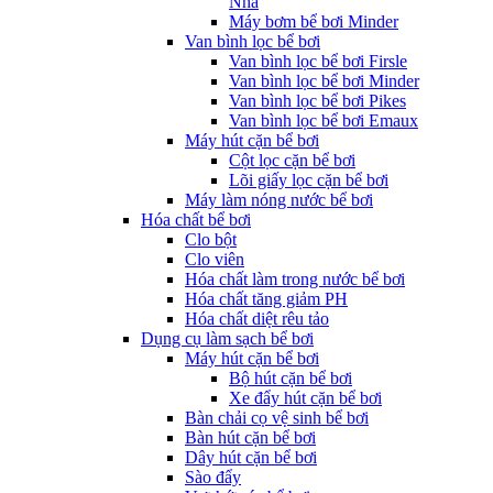
Nha
Máy bơm bể bơi Minder
Van bình lọc bể bơi
Van bình lọc bể bơi Firsle
Van bình lọc bể bơi Minder
Van bình lọc bể bơi Pikes
Van bình lọc bể bơi Emaux
Máy hút cặn bể bơi
Cột lọc cặn bể bơi
Lõi giấy lọc cặn bể bơi
Máy làm nóng nước bể bơi
Hóa chất bể bơi
Clo bột
Clo viên
Hóa chất làm trong nước bể bơi
Hóa chất tăng giảm PH
Hóa chất diệt rêu tảo
Dụng cụ làm sạch bể bơi
Máy hút cặn bể bơi
Bộ hút cặn bể bơi
Xe đẩy hút cặn bể bơi
Bàn chải cọ vệ sinh bể bơi
Bàn hút cặn bể bơi
Dây hút cặn bể bơi
Sào đẩy