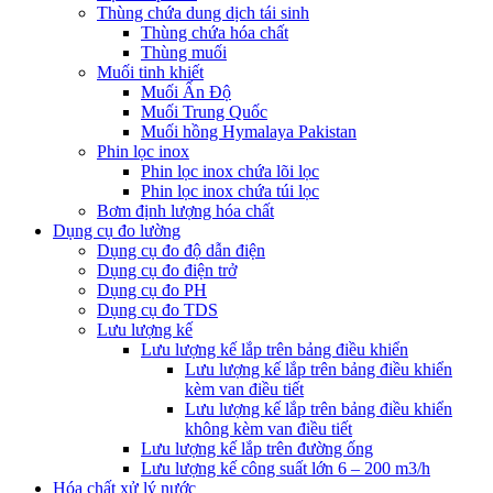
Thùng chứa dung dịch tái sinh
Thùng chứa hóa chất
Thùng muối
Muối tinh khiết
Muối Ấn Độ
Muối Trung Quốc
Muối hồng Hymalaya Pakistan
Phin lọc inox
Phin lọc inox chứa lõi lọc
Phin lọc inox chứa túi lọc
Bơm định lượng hóa chất
Dụng cụ đo lường
Dụng cụ đo độ dẫn điện
Dụng cụ đo điện trở
Dụng cụ đo PH
Dụng cụ đo TDS
Lưu lượng kế
Lưu lượng kế lắp trên bảng điều khiển
Lưu lượng kế lắp trên bảng điều khiển
kèm van điều tiết
Lưu lượng kế lắp trên bảng điều khiển
không kèm van điều tiết
Lưu lượng kế lắp trên đường ống
Lưu lượng kế công suất lớn 6 – 200 m3/h
Hóa chất xử lý nước