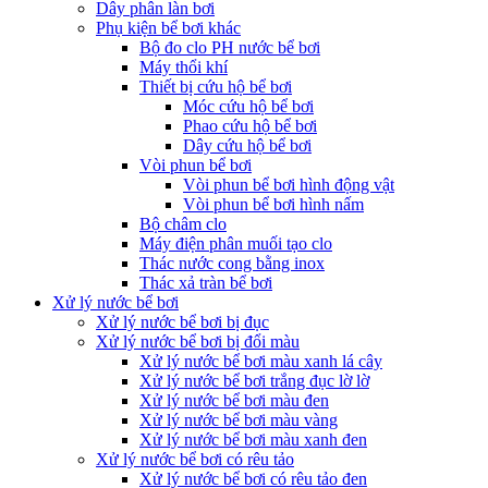
Dây phân làn bơi
Phụ kiện bể bơi khác
Bộ đo clo PH nước bể bơi
Máy thổi khí
Thiết bị cứu hộ bể bơi
Móc cứu hộ bể bơi
Phao cứu hộ bể bơi
Dây cứu hộ bể bơi
Vòi phun bể bơi
Vòi phun bể bơi hình động vật
Vòi phun bể bơi hình nấm
Bộ châm clo
Máy điện phân muối tạo clo
Thác nước cong bằng inox
Thác xả tràn bể bơi
Xử lý nước bể bơi
Xử lý nước bể bơi bị đục
Xử lý nước bể bơi bị đổi màu
Xử lý nước bể bơi màu xanh lá cây
Xử lý nước bể bơi trắng đục lờ lờ
Xử lý nước bể bơi màu đen
Xử lý nước bể bơi màu vàng
Xử lý nước bể bơi màu xanh đen
Xử lý nước bể bơi có rêu tảo
Xử lý nước bể bơi có rêu tảo đen