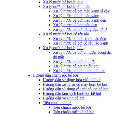
Xử lý nước bể bơi bị đục
Xử lý nước bể bơi bị đổi màu
Xử lý nước bể bơi màu xanh lá cây
Xử lý nước bể bơi màu vàng
Xử lý nước bể bơi màu xanh đen
Xử lý nước bể bơi màu đen
Xử lý nước bể bơi trắng đục lờ lờ
Xử lý nước bể bơi có rêu tảo
Xử lý nước bể bơi có rêu tảo đen
Xử lý nước bể bơi có rêu tảo xanh
Xử lý nước bể bơi bị hỏng
Xử lý nước bể bơi bị ngứa, bỏng da,
đỏ mắt
Xử lý nước bể bơi bị nhớt
Xử lý nước bể bơi nhiều bọt
Xử lý nước bể bơi nhiều mùi clo
Hướng dẫn chăm sóc bể bơi
Hướng dẫn sử dụng hóa chất bể bơi
Hướng dẫn xử lý sự cố máy bơm bể bơi
Hướng dẫn sử dụng cài đặt bộ lọc bể bơi
Hướng dẫn làm sạch bình lọc bể bơi
Hướng dẫn vệ sinh bể bơi
Tiêu chuẩn bể bơi
Tiêu chuẩn nước bể bơi
Tiêu chuẩn thiết kế bể bơi