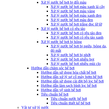
Xử lý nước bể bơi bị đổi màu
Xử lý nước bể bơi màu xanh lá cây
Xử lý nước bể bơi màu vàng
Xử lý nước bể bơi màu xanh đen
Xử lý nước bể bơi màu đen
Xử lý nước bể bơi trắng đục lờ lờ
Xử lý nước bể bơi có rêu tảo
Xử lý nước bể bơi có rêu tảo đen
Xử lý nước bể bơi có rêu tảo xanh
Xử lý nước bể bơi bị hỏng
Xử lý nước bể bơi bị ngứa, bỏng da,
đỏ mắt
Xử lý nước bể bơi bị nhớt
Xử lý nước bể bơi nhiều bọt
Xử lý nước bể bơi nhiều mùi clo
Hướng dẫn chăm sóc bể bơi
Hướng dẫn sử dụng hóa chất bể bơi
Hướng dẫn xử lý sự cố máy bơm bể bơi
Hướng dẫn sử dụng cài đặt bộ lọc bể bơi
Hướng dẫn làm sạch bình lọc bể bơi
Hướng dẫn vệ sinh bể bơi
Tiêu chuẩn bể bơi
Tiêu chuẩn nước bể bơi
Tiêu chuẩn thiết kế bể bơi
Vật tư xử lý nước