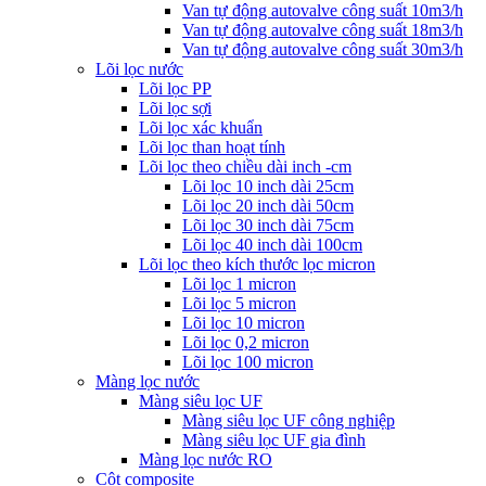
Van tự động autovalve công suất 10m3/h
Van tự động autovalve công suất 18m3/h
Van tự động autovalve công suất 30m3/h
Lõi lọc nước
Lõi lọc PP
Lõi lọc sợi
Lõi lọc xác khuẩn
Lõi lọc than hoạt tính
Lõi lọc theo chiều dài inch -cm
Lõi lọc 10 inch dài 25cm
Lõi lọc 20 inch dài 50cm
Lõi lọc 30 inch dài 75cm
Lõi lọc 40 inch dài 100cm
Lõi lọc theo kích thước lọc micron
Lõi lọc 1 micron
Lõi lọc 5 micron
Lõi lọc 10 micron
Lõi lọc 0,2 micron
Lõi lọc 100 micron
Màng lọc nước
Màng siêu lọc UF
Màng siêu lọc UF công nghiệp
Màng siêu lọc UF gia đình
Màng lọc nước RO
Cột composite