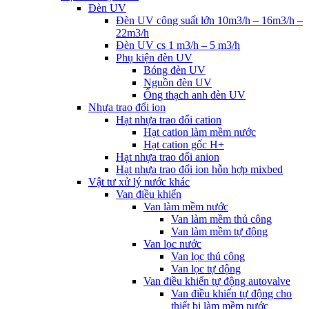
Đèn UV
Đèn UV công suất lớn 10m3/h – 16m3/h –
22m3/h
Đèn UV cs 1 m3/h – 5 m3/h
Phụ kiện đèn UV
Bóng đèn UV
Nguồn đèn UV
Ống thạch anh đèn UV
Nhựa trao đổi ion
Hạt nhựa trao đổi cation
Hạt cation làm mềm nước
Hạt cation gốc H+
Hạt nhựa trao đổi anion
Hạt nhựa trao đổi ion hỗn hợp mixbed
Vật tư xử lý nước khác
Van điều khiển
Van làm mềm nước
Van làm mềm thủ công
Van làm mềm tự động
Van lọc nước
Van lọc thủ công
Van lọc tự động
Van điều khiển tự động autovalve
Van điều khiển tự động cho
thiết bị làm mềm nước