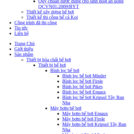
Quy chuẩn nước dùng cho sinh hoạt ăn uống
QCVN01:2009/BYT
Thiết kế xây dựng bể bơi
Thiết kế thi công bể cá Koi
Công trình đã thi công
Tin tức
Liên hệ
Trang Chủ
Giới thiệu
Sản phẩm
Thiết bị hóa chất bể bơi
Thiết bị bể bơi
Bình lọc bể bơi
Bình lọc bể bơi Minder
Bình lọc bể bơi Firsle
Bình lọc bể bơi Pikes
Bình lọc bể bơi Emaux
Bình lọc bể bơi Kripsol Tây Ban
Nha
Máy bơm bể bơi
Máy bơm bể bơi Emaux
Máy bơm bể bơi Firsle
Máy bơm bể bơi Kripsol Tây Ban
Nha