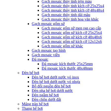
Gạch mosaic thủy tinh trộn màu
Gạch mosaic thủy tinh kích cỡ 25x25x4
Gạch mosaic thủy tinh kích cỡ 48x48x4
Gạch mosaic thủy tinh dải màu
Gạch mosaic thủy tinh hoa văn khác
Gạch mosaic gốm sứ
Gạch mosaic gốm sứ men rạn cao cấp
Gạch mosaic gốm sứ kích cỡ 25x25x4
Gạch mosaic gốm sứ kích cỡ 48x48x6
Gạch mosaic gốm sứ kích cỡ 12x12x6
Gạch mosaic gốm sứ khác
Gạch mosaic tạo hình
Gạch mosaic viền
Đá mosaic
Đá mosaic kích thước 25x25mm
Đá mosaic kích thước 48x48mm
Đèn bể bơi
Đèn bể bơi dưới nước vỏ inox
Đèn bể bơi dưới nước vỏ nhựa
Bộ đổi nguồn đèn bể bơi
Đèn pha bể bơi dưới nước
Đèn ngầm bể bơi
Đèn chôn dưới đất
Máng tràn bể bơi
Thang bể bơi