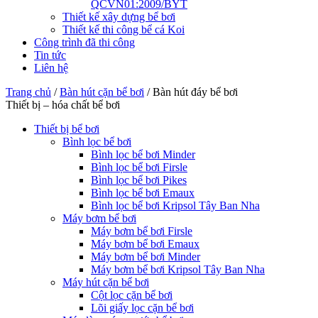
QCVN01:2009/BYT
Thiết kế xây dựng bể bơi
Thiết kế thi công bể cá Koi
Công trình đã thi công
Tin tức
Liên hệ
Trang chủ
/
Bàn hút cặn bể bơi
/
Bàn hút đáy bể bơi
Thiết bị – hóa chất bể bơi
Thiết bị bể bơi
Bình lọc bể bơi
Bình lọc bể bơi Minder
Bình lọc bể bơi Firsle
Bình lọc bể bơi Pikes
Bình lọc bể bơi Emaux
Bình lọc bể bơi Kripsol Tây Ban Nha
Máy bơm bể bơi
Máy bơm bể bơi Firsle
Máy bơm bể bơi Emaux
Máy bơm bể bơi Minder
Máy bơm bể bơi Kripsol Tây Ban Nha
Máy hút cặn bể bơi
Cột lọc cặn bể bơi
Lõi giấy lọc cặn bể bơi