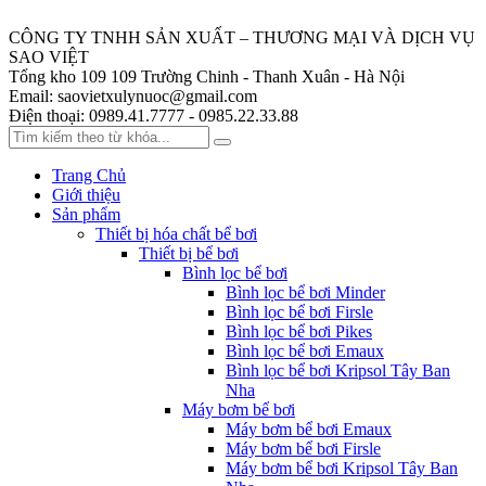
CÔNG TY TNHH SẢN XUẤT – THƯƠNG MẠI VÀ DỊCH VỤ
SAO VIỆT
Tổng kho 109
109 Trường Chinh - Thanh Xuân - Hà Nội
Email:
saovietxulynuoc@gmail.com
Điện thoại:
0989.41.7777 - 0985.22.33.88
Trang Chủ
Giới thiệu
Sản phẩm
Thiết bị hóa chất bể bơi
Thiết bị bể bơi
Bình lọc bể bơi
Bình lọc bể bơi Minder
Bình lọc bể bơi Firsle
Bình lọc bể bơi Pikes
Bình lọc bể bơi Emaux
Bình lọc bể bơi Kripsol Tây Ban
Nha
Máy bơm bể bơi
Máy bơm bể bơi Emaux
Máy bơm bể bơi Firsle
Máy bơm bể bơi Kripsol Tây Ban