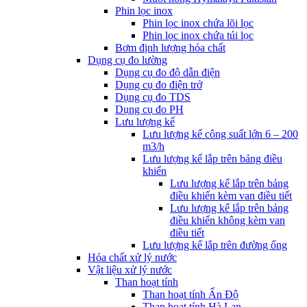
Phin lọc inox
Phin lọc inox chứa lõi lọc
Phin lọc inox chứa túi lọc
Bơm định lượng hóa chất
Dụng cụ đo lường
Dụng cụ đo độ dẫn điện
Dụng cụ đo điện trở
Dụng cụ đo TDS
Dụng cụ đo PH
Lưu lượng kế
Lưu lượng kế công suất lớn 6 – 200
m3/h
Lưu lượng kế lắp trên bảng điều
khiển
Lưu lượng kế lắp trên bảng
điều khiển kèm van điều tiết
Lưu lượng kế lắp trên bảng
điều khiển không kèm van
điều tiết
Lưu lượng kế lắp trên đường ống
Hóa chất xử lý nước
Vật liệu xử lý nước
Than hoạt tính
Than hoạt tính Ấn Độ
Than hoạt tính Hà Lan