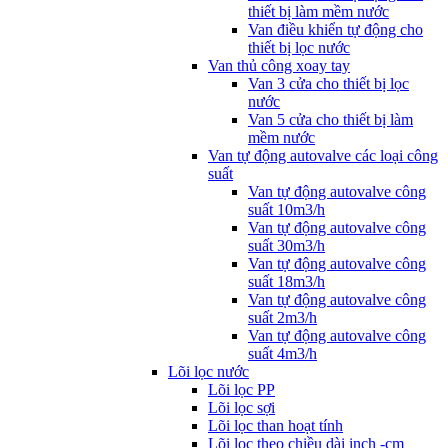
thiết bị làm mềm nước
Van điều khiển tự động cho
thiết bị lọc nước
Van thủ công xoay tay
Van 3 cửa cho thiết bị lọc
nước
Van 5 cửa cho thiết bị làm
mềm nước
Van tự động autovalve các loại công
suất
Van tự động autovalve công
suất 10m3/h
Van tự động autovalve công
suất 30m3/h
Van tự động autovalve công
suất 18m3/h
Van tự động autovalve công
suất 2m3/h
Van tự động autovalve công
suất 4m3/h
Lõi lọc nước
Lõi lọc PP
Lõi lọc sợi
Lõi lọc than hoạt tính
Lõi lọc theo chiều dài inch -cm