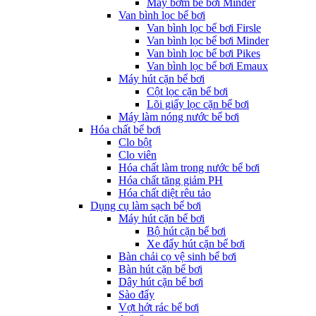
Máy bơm bể bơi Minder
Van bình lọc bể bơi
Van bình lọc bể bơi Firsle
Van bình lọc bể bơi Minder
Van bình lọc bể bơi Pikes
Van bình lọc bể bơi Emaux
Máy hút cặn bể bơi
Cột lọc cặn bể bơi
Lõi giấy lọc cặn bể bơi
Máy làm nóng nước bể bơi
Hóa chất bể bơi
Clo bột
Clo viên
Hóa chất làm trong nước bể bơi
Hóa chất tăng giảm PH
Hóa chất diệt rêu tảo
Dụng cụ làm sạch bể bơi
Máy hút cặn bể bơi
Bộ hút cặn bể bơi
Xe đẩy hút cặn bể bơi
Bàn chải cọ vệ sinh bể bơi
Bàn hút cặn bể bơi
Dây hút cặn bể bơi
Sào đẩy
Vợt hớt rác bể bơi