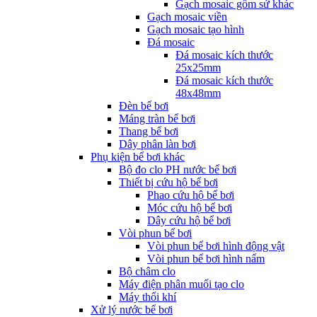
Gạch mosaic gốm sứ khác
Gạch mosaic viền
Gạch mosaic tạo hình
Đá mosaic
Đá mosaic kích thước
25x25mm
Đá mosaic kích thước
48x48mm
Đèn bể bơi
Máng tràn bể bơi
Thang bể bơi
Dây phân làn bơi
Phụ kiện bể bơi khác
Bộ đo clo PH nước bể bơi
Thiết bị cứu hộ bể bơi
Phao cứu hộ bể bơi
Móc cứu hộ bể bơi
Dây cứu hộ bể bơi
Vòi phun bể bơi
Vòi phun bể bơi hình động vật
Vòi phun bể bơi hình nấm
Bộ châm clo
Máy điện phân muối tạo clo
Máy thổi khí
Xử lý nước bể bơi