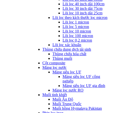
Lõi lọc 40 inch dài 100cm
Lõi lọc 30 inch dài 75cm
Lõi lọc 10 inch dài 25cm
Lõi lọc theo kích thước lọc micron
Lõi lọc 1 micron
Lõi lọc 5 micron
Lõi lọc 10 micron
Lõi lọc 100 micron
Lõi lọc 0,2 micron
Lõi lọc xác khuẩn
Thùng chứa dung dịch tái sinh
Thùng chứa hóa chất
Thùng muối
Cột composite
Màng lọc nước
Màng siêu lọc UF
Màng siêu lọc UF công
nghiệp
Màng siêu lọc UF gia đình
Màng lọc nước RO
Muối tinh khiết
Muối Ấn Độ
Muối Trung Quốc
Muối hồng Hymalaya Pakistan
Phin lọc inox