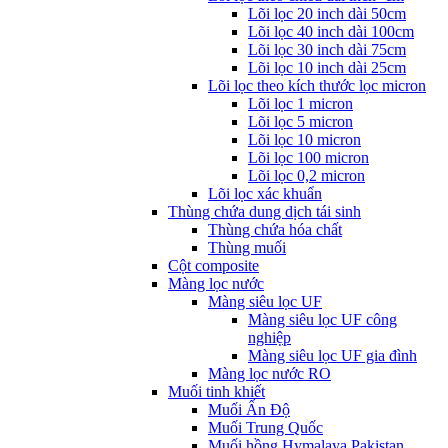
Lõi lọc 20 inch dài 50cm
Lõi lọc 40 inch dài 100cm
Lõi lọc 30 inch dài 75cm
Lõi lọc 10 inch dài 25cm
Lõi lọc theo kích thước lọc micron
Lõi lọc 1 micron
Lõi lọc 5 micron
Lõi lọc 10 micron
Lõi lọc 100 micron
Lõi lọc 0,2 micron
Lõi lọc xác khuẩn
Thùng chứa dung dịch tái sinh
Thùng chứa hóa chất
Thùng muối
Cột composite
Màng lọc nước
Màng siêu lọc UF
Màng siêu lọc UF công
nghiệp
Màng siêu lọc UF gia đình
Màng lọc nước RO
Muối tinh khiết
Muối Ấn Độ
Muối Trung Quốc
Muối hồng Hymalaya Pakistan