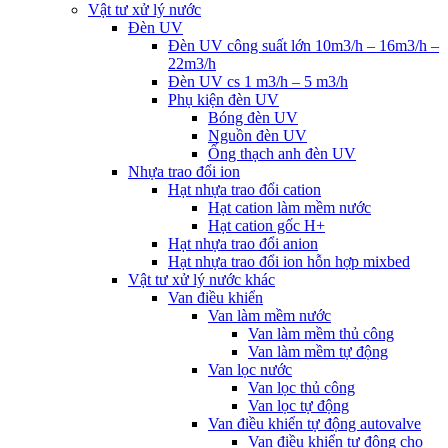
Vật tư xử lý nước
Đèn UV
Đèn UV công suất lớn 10m3/h – 16m3/h –
22m3/h
Đèn UV cs 1 m3/h – 5 m3/h
Phụ kiện đèn UV
Bóng đèn UV
Nguồn đèn UV
Ống thạch anh đèn UV
Nhựa trao đổi ion
Hạt nhựa trao đổi cation
Hạt cation làm mềm nước
Hạt cation gốc H+
Hạt nhựa trao đổi anion
Hạt nhựa trao đổi ion hỗn hợp mixbed
Vật tư xử lý nước khác
Van điều khiển
Van làm mềm nước
Van làm mềm thủ công
Van làm mềm tự động
Van lọc nước
Van lọc thủ công
Van lọc tự động
Van điều khiển tự động autovalve
Van điều khiển tự động cho