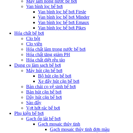
Máy làm nóng nước bể bơi
Van bình lọc bể bơi
Van bình lọc bể bơi Firsle
Van bình lọc bể bơi Minder
Van bình lọc bể bơi Emaux
Van bình lọc bể bơi Pikes
Hóa chất bể bơi
Clo bột
Clo viên
Hóa chất làm trong nước bể bơi
Hóa chất tăng giảm PH
Hóa chất diệt rêu tảo
Dụng cụ làm sạch bể bơi
Máy hút cặn bể bơi
Bộ hút cặn bể bơi
Xe đẩy hút cặn bể bơi
Bàn chải cọ vệ sinh bể bơi
Bàn hút cặn bể bơi
Dây hút cặn bể bơi
Sào đẩy
Vợt hớt rác bể bơi
Phụ kiện bể bơi
Gạch ốp lát bể bơi
Gạch mosaic thủy tinh
Gạch mosaic thủy tinh đơn màu