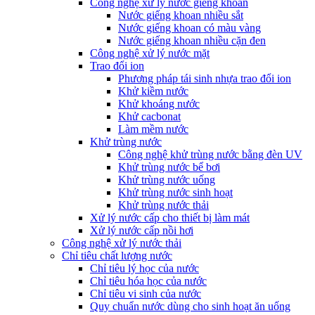
Công nghệ xử lý nước giếng khoan
Nước giếng khoan nhiều sắt
Nước giếng khoan có màu vàng
Nước giếng khoan nhiều cặn đen
Công nghệ xử lý nước mặt
Trao đổi ion
Phương pháp tái sinh nhựa trao đổi ion
Khử kiềm nước
Khử khoáng nước
Khử cacbonat
Làm mềm nước
Khử trùng nước
Công nghệ khử trùng nước bằng đèn UV
Khử trùng nước bể bơi
Khử trùng nước uống
Khử trùng nước sinh hoạt
Khử trùng nước thải
Xử lý nước cấp cho thiết bị làm mát
Xử lý nước cấp nồi hơi
Công nghệ xử lý nước thải
Chỉ tiêu chất lượng nước
Chỉ tiêu lý học của nước
Chỉ tiêu hóa học của nước
Chỉ tiêu vi sinh của nước
Quy chuẩn nước dùng cho sinh hoạt ăn uống