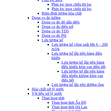
Phin lọc inox chứa lõi lọc
Phin lọc inox chứa túi lọc
Bơm định lượng hóa chất
Dụng cụ đo lường
Dụng cụ đo độ dẫn điện
Dụng cụ đo điện trở
Dụng cụ đo TDS
Dụng cụ đo PH
Lưu lượng kế
Lưu lượng kế công suất lớn 6 – 200
m3/h
Lưu lượng kế lắp trên bảng điều
khiển
Lưu lượng kế lắp trên bảng
điều khiển kèm van điều tiết
Lưu lượng kế lắp trên bảng
điều khiển không kèm van
điều tiết
Lưu lượng kế lắp trên đường ống
Hóa chất xử lý nước
Vật liệu xử lý nước
Than hoạt tính
Than hoạt tính Ấn Độ
Than hoạt tính Hà Lan