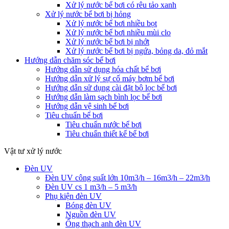
Xử lý nước bể bơi có rêu tảo xanh
Xử lý nước bể bơi bị hỏng
Xử lý nước bể bơi nhiều bọt
Xử lý nước bể bơi nhiều mùi clo
Xử lý nước bể bơi bị nhớt
Xử lý nước bể bơi bị ngứa, bỏng da, đỏ mắt
Hướng dẫn chăm sóc bể bơi
Hướng dẫn sử dụng hóa chất bể bơi
Hướng dẫn xử lý sự cố máy bơm bể bơi
Hướng dẫn sử dụng cài đặt bộ lọc bể bơi
Hướng dẫn làm sạch bình lọc bể bơi
Hướng dẫn vệ sinh bể bơi
Tiêu chuẩn bể bơi
Tiêu chuẩn nước bể bơi
Tiêu chuẩn thiết kế bể bơi
Vật tư xử lý nước
Đèn UV
Đèn UV công suất lớn 10m3/h – 16m3/h – 22m3/h
Đèn UV cs 1 m3/h – 5 m3/h
Phụ kiện đèn UV
Bóng đèn UV
Nguồn đèn UV
Ống thạch anh đèn UV