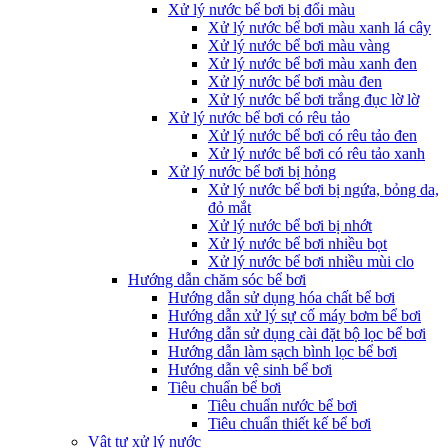
Xử lý nước bể bơi bị đổi màu
Xử lý nước bể bơi màu xanh lá cây
Xử lý nước bể bơi màu vàng
Xử lý nước bể bơi màu xanh đen
Xử lý nước bể bơi màu đen
Xử lý nước bể bơi trắng đục lờ lờ
Xử lý nước bể bơi có rêu tảo
Xử lý nước bể bơi có rêu tảo đen
Xử lý nước bể bơi có rêu tảo xanh
Xử lý nước bể bơi bị hỏng
Xử lý nước bể bơi bị ngứa, bỏng da,
đỏ mắt
Xử lý nước bể bơi bị nhớt
Xử lý nước bể bơi nhiều bọt
Xử lý nước bể bơi nhiều mùi clo
Hướng dẫn chăm sóc bể bơi
Hướng dẫn sử dụng hóa chất bể bơi
Hướng dẫn xử lý sự cố máy bơm bể bơi
Hướng dẫn sử dụng cài đặt bộ lọc bể bơi
Hướng dẫn làm sạch bình lọc bể bơi
Hướng dẫn vệ sinh bể bơi
Tiêu chuẩn bể bơi
Tiêu chuẩn nước bể bơi
Tiêu chuẩn thiết kế bể bơi
Vật tư xử lý nước