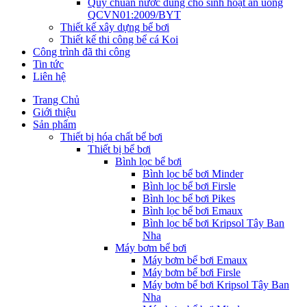
Quy chuẩn nước dùng cho sinh hoạt ăn uống
QCVN01:2009/BYT
Thiết kế xây dựng bể bơi
Thiết kế thi công bể cá Koi
Công trình đã thi công
Tin tức
Liên hệ
Trang Chủ
Giới thiệu
Sản phẩm
Thiết bị hóa chất bể bơi
Thiết bị bể bơi
Bình lọc bể bơi
Bình lọc bể bơi Minder
Bình lọc bể bơi Firsle
Bình lọc bể bơi Pikes
Bình lọc bể bơi Emaux
Bình lọc bể bơi Kripsol Tây Ban
Nha
Máy bơm bể bơi
Máy bơm bể bơi Emaux
Máy bơm bể bơi Firsle
Máy bơm bể bơi Kripsol Tây Ban
Nha