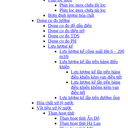
Phin lọc inox chứa lõi lọc
Phin lọc inox chứa túi lọc
Bơm định lượng hóa chất
Dụng cụ đo lường
Dụng cụ đo độ dẫn điện
Dụng cụ đo điện trở
Dụng cụ đo TDS
Dụng cụ đo PH
Lưu lượng kế
Lưu lượng kế công suất lớn 6 – 200
m3/h
Lưu lượng kế lắp trên bảng điều
khiển
Lưu lượng kế lắp trên bảng
điều khiển kèm van điều tiết
Lưu lượng kế lắp trên bảng
điều khiển không kèm van
điều tiết
Lưu lượng kế lắp trên đường ống
Hóa chất xử lý nước
Vật liệu xử lý nước
Than hoạt tính
Than hoạt tính Ấn Độ
Than hoạt tính Hà Lan