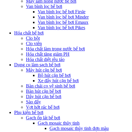
Máy làm nóng nước bể bơi
Van bình lọc bể bơi
Van bình lọc bể bơi Firsle
Van bình lọc bể bơi Minder
Van bình lọc bể bơi Emaux
Van bình lọc bể bơi Pikes
Hóa chất bể bơi
Clo bột
Clo viên
Hóa chất làm trong nước bể bơi
Hóa chất tăng giảm PH
Hóa chất diệt rêu tảo
Dụng cụ làm sạch bể bơi
Máy hút cặn bể bơi
Bộ hút cặn bể bơi
Xe đẩy hút cặn bể bơi
Bàn chải cọ vệ sinh bể bơi
Bàn hút cặn bể bơi
Dây hút cặn bể bơi
Sào đẩy
Vợt hớt rác bể bơi
Phụ kiện bể bơi
Gạch ốp lát bể bơi
Gạch mosaic thủy tinh
Gạch mosaic thủy tinh đơn màu