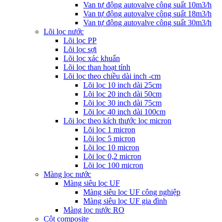
Van tự động autovalve công suất 10m3/h
Van tự động autovalve công suất 18m3/h
Van tự động autovalve công suất 30m3/h
Lõi lọc nước
Lõi lọc PP
Lõi lọc sợi
Lõi lọc xác khuẩn
Lõi lọc than hoạt tính
Lõi lọc theo chiều dài inch -cm
Lõi lọc 10 inch dài 25cm
Lõi lọc 20 inch dài 50cm
Lõi lọc 30 inch dài 75cm
Lõi lọc 40 inch dài 100cm
Lõi lọc theo kích thước lọc micron
Lõi lọc 1 micron
Lõi lọc 5 micron
Lõi lọc 10 micron
Lõi lọc 0,2 micron
Lõi lọc 100 micron
Màng lọc nước
Màng siêu lọc UF
Màng siêu lọc UF công nghiệp
Màng siêu lọc UF gia đình
Màng lọc nước RO
Cột composite