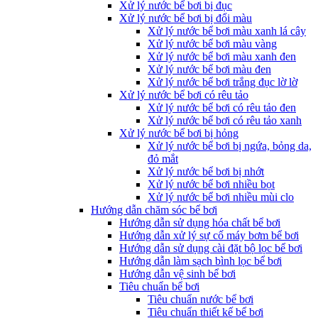
Xử lý nước bể bơi bị đục
Xử lý nước bể bơi bị đổi màu
Xử lý nước bể bơi màu xanh lá cây
Xử lý nước bể bơi màu vàng
Xử lý nước bể bơi màu xanh đen
Xử lý nước bể bơi màu đen
Xử lý nước bể bơi trắng đục lờ lờ
Xử lý nước bể bơi có rêu tảo
Xử lý nước bể bơi có rêu tảo đen
Xử lý nước bể bơi có rêu tảo xanh
Xử lý nước bể bơi bị hỏng
Xử lý nước bể bơi bị ngứa, bỏng da,
đỏ mắt
Xử lý nước bể bơi bị nhớt
Xử lý nước bể bơi nhiều bọt
Xử lý nước bể bơi nhiều mùi clo
Hướng dẫn chăm sóc bể bơi
Hướng dẫn sử dụng hóa chất bể bơi
Hướng dẫn xử lý sự cố máy bơm bể bơi
Hướng dẫn sử dụng cài đặt bộ lọc bể bơi
Hướng dẫn làm sạch bình lọc bể bơi
Hướng dẫn vệ sinh bể bơi
Tiêu chuẩn bể bơi
Tiêu chuẩn nước bể bơi
Tiêu chuẩn thiết kế bể bơi