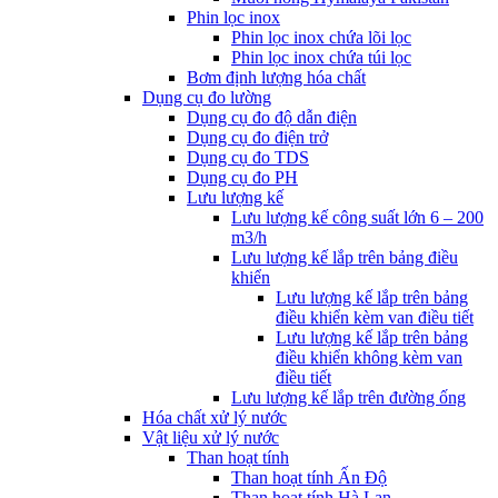
Phin lọc inox
Phin lọc inox chứa lõi lọc
Phin lọc inox chứa túi lọc
Bơm định lượng hóa chất
Dụng cụ đo lường
Dụng cụ đo độ dẫn điện
Dụng cụ đo điện trở
Dụng cụ đo TDS
Dụng cụ đo PH
Lưu lượng kế
Lưu lượng kế công suất lớn 6 – 200
m3/h
Lưu lượng kế lắp trên bảng điều
khiển
Lưu lượng kế lắp trên bảng
điều khiển kèm van điều tiết
Lưu lượng kế lắp trên bảng
điều khiển không kèm van
điều tiết
Lưu lượng kế lắp trên đường ống
Hóa chất xử lý nước
Vật liệu xử lý nước
Than hoạt tính
Than hoạt tính Ấn Độ
Than hoạt tính Hà Lan