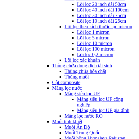
Lõi lọc 20 inch dài 50cm
Lõi lọc 40 inch dài 100cm
Lõi lọc 30 inch dài 75cm
Lõi lọc 10 inch dài 25cm
Lõi lọc theo kích thước lọc micron
Lõi lọc 1 micron
Lõi lọc 5 micron
Lõi lọc 10 micron
Lõi lọc 100 micron
Lõi lọc 0,2 micron
Lõi lọc xác khuẩn
Thùng chứa dung dịch tái sinh
Thùng chứa hóa chất
Thùng muối
Cột composite
Màng lọc nước
Màng siêu lọc UF
Màng siêu lọc UF công
nghiệp
Màng siêu lọc UF gia đình
Màng lọc nước RO
Muối tinh khiết
Muối Ấn Độ
Muối Trung Quốc
Muối hồng Hymalaya Pakistan