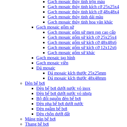
Gạch mosaic thủy tinh trộn màu
Gạch mosaic thủy tinh kích cỡ 25x25x4
Gạch mosaic thủy tinh kích cỡ 48x48x4
Gạch mosaic thủy tinh dải màu
Gạch mosaic thủy tinh hoa văn khác
Gạch mosaic gốm sứ
Gạch mosaic gốm sứ men rạn cao cấp
Gạch mosaic gốm sứ kích cỡ 25x25x4
Gạch mosaic gốm sứ kích cỡ 48x48x6
Gạch mosaic gốm sứ kích cỡ 12x12x6
Gạch mosaic gốm sứ khác
Gạch mosaic tạo hình
Gạch mosaic viền
Đá mosaic
Đá mosaic kích thước 25x25mm
Đá mosaic kích thước 48x48mm
Đèn bể bơi
Đèn bể bơi dưới nước vỏ inox
Đèn bể bơi dưới nước vỏ nhựa
Bộ đổi nguồn đèn bể bơi
Đèn pha bể bơi dưới nước
Đèn ngầm bể bơi
Đèn chôn dưới đất
Máng tràn bể bơi
Thang bể bơi