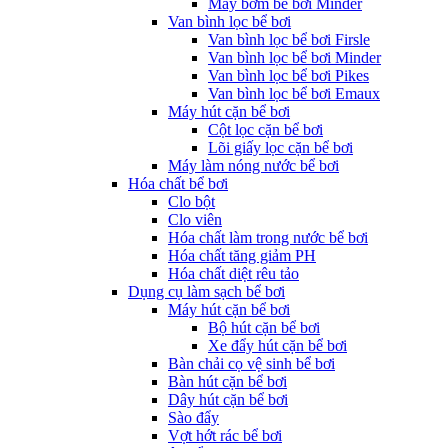
Máy bơm bể bơi Minder
Van bình lọc bể bơi
Van bình lọc bể bơi Firsle
Van bình lọc bể bơi Minder
Van bình lọc bể bơi Pikes
Van bình lọc bể bơi Emaux
Máy hút cặn bể bơi
Cột lọc cặn bể bơi
Lõi giấy lọc cặn bể bơi
Máy làm nóng nước bể bơi
Hóa chất bể bơi
Clo bột
Clo viên
Hóa chất làm trong nước bể bơi
Hóa chất tăng giảm PH
Hóa chất diệt rêu tảo
Dụng cụ làm sạch bể bơi
Máy hút cặn bể bơi
Bộ hút cặn bể bơi
Xe đẩy hút cặn bể bơi
Bàn chải cọ vệ sinh bể bơi
Bàn hút cặn bể bơi
Dây hút cặn bể bơi
Sào đẩy
Vợt hớt rác bể bơi