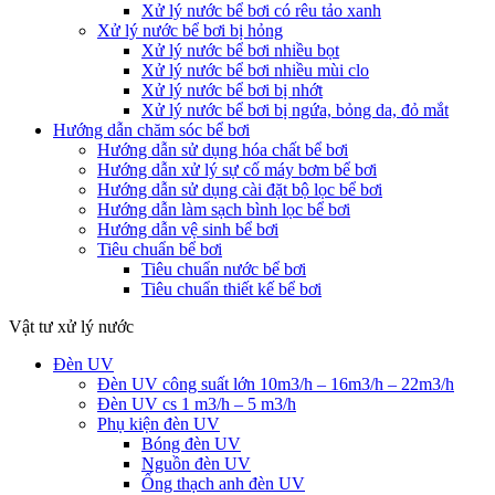
Xử lý nước bể bơi có rêu tảo xanh
Xử lý nước bể bơi bị hỏng
Xử lý nước bể bơi nhiều bọt
Xử lý nước bể bơi nhiều mùi clo
Xử lý nước bể bơi bị nhớt
Xử lý nước bể bơi bị ngứa, bỏng da, đỏ mắt
Hướng dẫn chăm sóc bể bơi
Hướng dẫn sử dụng hóa chất bể bơi
Hướng dẫn xử lý sự cố máy bơm bể bơi
Hướng dẫn sử dụng cài đặt bộ lọc bể bơi
Hướng dẫn làm sạch bình lọc bể bơi
Hướng dẫn vệ sinh bể bơi
Tiêu chuẩn bể bơi
Tiêu chuẩn nước bể bơi
Tiêu chuẩn thiết kế bể bơi
Vật tư xử lý nước
Đèn UV
Đèn UV công suất lớn 10m3/h – 16m3/h – 22m3/h
Đèn UV cs 1 m3/h – 5 m3/h
Phụ kiện đèn UV
Bóng đèn UV
Nguồn đèn UV
Ống thạch anh đèn UV