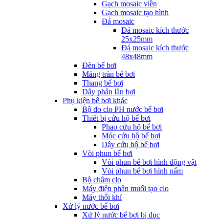
Gạch mosaic viền
Gạch mosaic tạo hình
Đá mosaic
Đá mosaic kích thước
25x25mm
Đá mosaic kích thước
48x48mm
Đèn bể bơi
Máng tràn bể bơi
Thang bể bơi
Dây phân làn bơi
Phụ kiện bể bơi khác
Bộ đo clo PH nước bể bơi
Thiết bị cứu hộ bể bơi
Phao cứu hộ bể bơi
Móc cứu hộ bể bơi
Dây cứu hộ bể bơi
Vòi phun bể bơi
Vòi phun bể bơi hình động vật
Vòi phun bể bơi hình nấm
Bộ châm clo
Máy điện phân muối tạo clo
Máy thổi khí
Xử lý nước bể bơi
Xử lý nước bể bơi bị đục