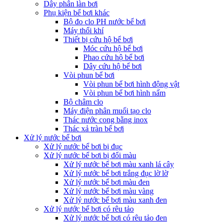
Dây phân làn bơi
Phụ kiện bể bơi khác
Bộ đo clo PH nước bể bơi
Máy thổi khí
Thiết bị cứu hộ bể bơi
Móc cứu hộ bể bơi
Phao cứu hộ bể bơi
Dây cứu hộ bể bơi
Vòi phun bể bơi
Vòi phun bể bơi hình động vật
Vòi phun bể bơi hình nấm
Bộ châm clo
Máy điện phân muối tạo clo
Thác nước cong bằng inox
Thác xả tràn bể bơi
Xử lý nước bể bơi
Xử lý nước bể bơi bị đục
Xử lý nước bể bơi bị đổi màu
Xử lý nước bể bơi màu xanh lá cây
Xử lý nước bể bơi trắng đục lờ lờ
Xử lý nước bể bơi màu đen
Xử lý nước bể bơi màu vàng
Xử lý nước bể bơi màu xanh đen
Xử lý nước bể bơi có rêu tảo
Xử lý nước bể bơi có rêu tảo đen