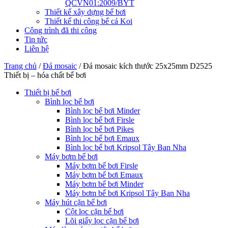
QCVN01:2009/BYT
Thiết kế xây dựng bể bơi
Thiết kế thi công bể cá Koi
Công trình đã thi công
Tin tức
Liên hệ
Trang chủ
/
Đá mosaic
/
Đá mosaic kích thước 25x25mm D2525
Thiết bị – hóa chất bể bơi
Thiết bị bể bơi
Bình lọc bể bơi
Bình lọc bể bơi Minder
Bình lọc bể bơi Firsle
Bình lọc bể bơi Pikes
Bình lọc bể bơi Emaux
Bình lọc bể bơi Kripsol Tây Ban Nha
Máy bơm bể bơi
Máy bơm bể bơi Firsle
Máy bơm bể bơi Emaux
Máy bơm bể bơi Minder
Máy bơm bể bơi Kripsol Tây Ban Nha
Máy hút cặn bể bơi
Cột lọc cặn bể bơi
Lõi giấy lọc cặn bể bơi