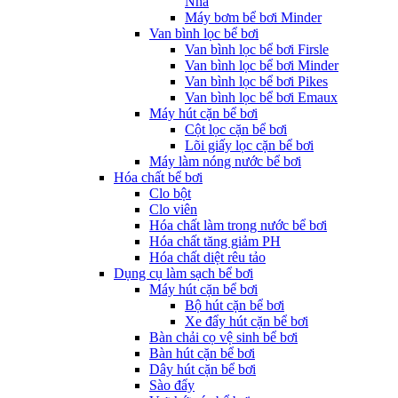
Nha
Máy bơm bể bơi Minder
Van bình lọc bể bơi
Van bình lọc bể bơi Firsle
Van bình lọc bể bơi Minder
Van bình lọc bể bơi Pikes
Van bình lọc bể bơi Emaux
Máy hút cặn bể bơi
Cột lọc cặn bể bơi
Lõi giấy lọc cặn bể bơi
Máy làm nóng nước bể bơi
Hóa chất bể bơi
Clo bột
Clo viên
Hóa chất làm trong nước bể bơi
Hóa chất tăng giảm PH
Hóa chất diệt rêu tảo
Dụng cụ làm sạch bể bơi
Máy hút cặn bể bơi
Bộ hút cặn bể bơi
Xe đẩy hút cặn bể bơi
Bàn chải cọ vệ sinh bể bơi
Bàn hút cặn bể bơi
Dây hút cặn bể bơi
Sào đẩy