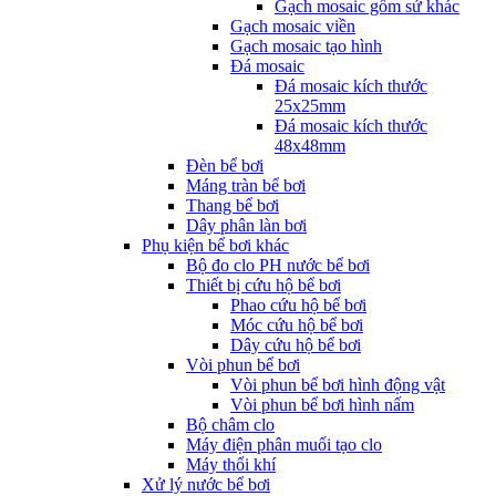
Gạch mosaic gốm sứ khác
Gạch mosaic viền
Gạch mosaic tạo hình
Đá mosaic
Đá mosaic kích thước
25x25mm
Đá mosaic kích thước
48x48mm
Đèn bể bơi
Máng tràn bể bơi
Thang bể bơi
Dây phân làn bơi
Phụ kiện bể bơi khác
Bộ đo clo PH nước bể bơi
Thiết bị cứu hộ bể bơi
Phao cứu hộ bể bơi
Móc cứu hộ bể bơi
Dây cứu hộ bể bơi
Vòi phun bể bơi
Vòi phun bể bơi hình động vật
Vòi phun bể bơi hình nấm
Bộ châm clo
Máy điện phân muối tạo clo
Máy thổi khí
Xử lý nước bể bơi