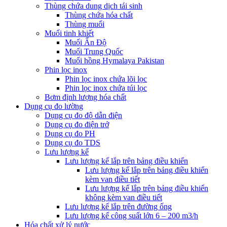
Thùng chứa dung dịch tái sinh
Thùng chứa hóa chất
Thùng muối
Muối tinh khiết
Muối Ấn Độ
Muối Trung Quốc
Muối hồng Hymalaya Pakistan
Phin lọc inox
Phin lọc inox chứa lõi lọc
Phin lọc inox chứa túi lọc
Bơm định lượng hóa chất
Dụng cụ đo lường
Dụng cụ đo độ dẫn điện
Dụng cụ đo điện trở
Dụng cụ đo PH
Dụng cụ đo TDS
Lưu lượng kế
Lưu lượng kế lắp trên bảng điều khiển
Lưu lượng kế lắp trên bảng điều khiển
kèm van điều tiết
Lưu lượng kế lắp trên bảng điều khiển
không kèm van điều tiết
Lưu lượng kế lắp trên đường ống
Lưu lượng kế công suất lớn 6 – 200 m3/h
Hóa chất xử lý nước