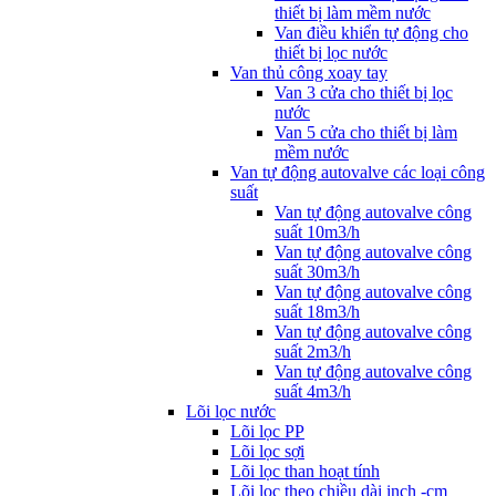
thiết bị làm mềm nước
Van điều khiển tự động cho
thiết bị lọc nước
Van thủ công xoay tay
Van 3 cửa cho thiết bị lọc
nước
Van 5 cửa cho thiết bị làm
mềm nước
Van tự động autovalve các loại công
suất
Van tự động autovalve công
suất 10m3/h
Van tự động autovalve công
suất 30m3/h
Van tự động autovalve công
suất 18m3/h
Van tự động autovalve công
suất 2m3/h
Van tự động autovalve công
suất 4m3/h
Lõi lọc nước
Lõi lọc PP
Lõi lọc sợi
Lõi lọc than hoạt tính
Lõi lọc theo chiều dài inch -cm