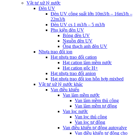
Vật tư xử lý nước
Đèn UV
Đèn UV công suất lớn 10m3/h – 16m3/h –
22m3/h
Đèn UV cs 1 m3/h – 5 m3/h
Phụ kiện đèn UV
Bóng đèn UV
Nguồn đèn UV
Ống thạch anh đèn UV
Nhựa trao đổi ion
Hạt nhựa trao đổi cation
Hạt cation làm mềm nước
Hạt cation gốc H+
Hạt nhựa trao đổi anion
Hạt nhựa trao đổi ion hỗn hợp mixbed
Vật tư xử lý nước khác
Van điều khiển
Van làm mềm nước
Van làm mềm thủ công
Van làm mềm tự động
Van lọc nước
Van lọc thủ công
Van lọc tự động
Van điều khiển tự động autovalve
Van điều khiển tự động cho