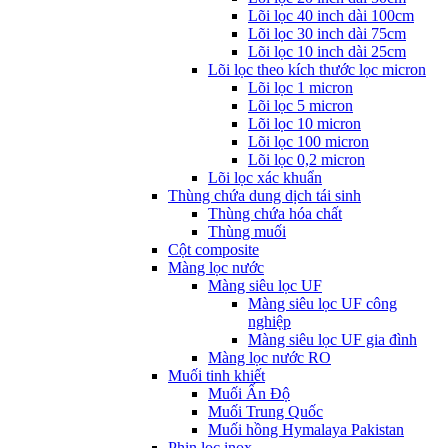
Lõi lọc 40 inch dài 100cm
Lõi lọc 30 inch dài 75cm
Lõi lọc 10 inch dài 25cm
Lõi lọc theo kích thước lọc micron
Lõi lọc 1 micron
Lõi lọc 5 micron
Lõi lọc 10 micron
Lõi lọc 100 micron
Lõi lọc 0,2 micron
Lõi lọc xác khuẩn
Thùng chứa dung dịch tái sinh
Thùng chứa hóa chất
Thùng muối
Cột composite
Màng lọc nước
Màng siêu lọc UF
Màng siêu lọc UF công
nghiệp
Màng siêu lọc UF gia đình
Màng lọc nước RO
Muối tinh khiết
Muối Ấn Độ
Muối Trung Quốc
Muối hồng Hymalaya Pakistan
Phin lọc inox