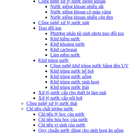
Công nghệ xử lý nước giếng khoan
Nước giếng khoan nhiều sắt
Nước giếng khoan có màu vàng
Nước giếng khoan nhiều cặn đen
Công nghệ xử lý nước mặt
Trao đổi ion
Phương pháp tái sinh nhựa trao đổi ion
Khử kiềm nước
Khử khoáng nước
Khử cacbonat
Làm mềm nước
Khử trùng nước
Công nghệ khử trùng nước bằng đèn UV
Khử trùng nước bể bơi
Khử trùng nước uống
Khử trùng nước sinh hoạt
Khử trùng nước thải
Xử lý nước cấp cho thiết bị làm mát
Xử lý nước cấp nồi hơi
Công nghệ xử lý nước thải
Chỉ tiêu chất lượng nước
Chỉ tiêu lý học của nước
Chỉ tiêu hóa học của nước
Chỉ tiêu vi sinh của nước
Quy chuẩn nước dùng cho sinh hoạt ăn uống