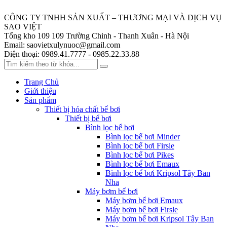
CÔNG TY TNHH SẢN XUẤT – THƯƠNG MẠI VÀ DỊCH VỤ
SAO VIỆT
Tổng kho 109
109 Trường Chinh - Thanh Xuân - Hà Nội
Email:
saovietxulynuoc@gmail.com
Điện thoại:
0989.41.7777 - 0985.22.33.88
Trang Chủ
Giới thiệu
Sản phẩm
Thiết bị hóa chất bể bơi
Thiết bị bể bơi
Bình lọc bể bơi
Bình lọc bể bơi Minder
Bình lọc bể bơi Firsle
Bình lọc bể bơi Pikes
Bình lọc bể bơi Emaux
Bình lọc bể bơi Kripsol Tây Ban
Nha
Máy bơm bể bơi
Máy bơm bể bơi Emaux
Máy bơm bể bơi Firsle
Máy bơm bể bơi Kripsol Tây Ban