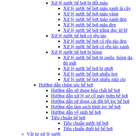
Xử lý nước bể bơi bị đổi màu
Xử lý nước bể bơi màu xanh lá cây
Xử lý nước bể bơi màu vàng
Xử lý nước bể bơi màu xanh đen
Xử lý nước bể bơi màu đen
Xử lý nước bể bơi trắng đục lờ lờ
Xử lý nước bể bơi có rêu tảo
Xử lý nước bể bơi có rêu tảo đen
Xử lý nước bể bơi có rêu tảo xanh
Xử lý nước bể bơi bị hỏng
Xử lý nước bể bơi bị ngứa, bỏng da,
đỏ mắt
Xử lý nước bể bơi bị nhớt
Xử lý nước bể bơi nhiều bọt
Xử lý nước bể bơi nhiều mùi clo
Hướng dẫn chăm sóc bể bơi
Hướng dẫn sử dụng hóa chất bể bơi
Hướng dẫn xử lý sự cố máy bơm bể bơi
Hướng dẫn sử dụng cài đặt bộ lọc bể bơi
Hướng dẫn làm sạch bình lọc bể bơi
Hướng dẫn vệ sinh bể bơi
Tiêu chuẩn bể bơi
Tiêu chuẩn nước bể bơi
Tiêu chuẩn thiết kế bể bơi
Vật tư xử lý nước