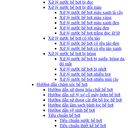
Xử lý nước bể bơi bị đục
Xử lý nước bể bơi bị đổi màu
Xử lý nước bể bơi màu xanh lá cây
Xử lý nước bể bơi màu vàng
Xử lý nước bể bơi màu xanh đen
Xử lý nước bể bơi màu đen
Xử lý nước bể bơi trắng đục lờ lờ
Xử lý nước bể bơi có rêu tảo
Xử lý nước bể bơi có rêu tảo đen
Xử lý nước bể bơi có rêu tảo xanh
Xử lý nước bể bơi bị hỏng
Xử lý nước bể bơi bị ngứa, bỏng da,
đỏ mắt
Xử lý nước bể bơi bị nhớt
Xử lý nước bể bơi nhiều bọt
Xử lý nước bể bơi nhiều mùi clo
Hướng dẫn chăm sóc bể bơi
Hướng dẫn sử dụng hóa chất bể bơi
Hướng dẫn xử lý sự cố máy bơm bể bơi
Hướng dẫn sử dụng cài đặt bộ lọc bể bơi
Hướng dẫn làm sạch bình lọc bể bơi
Hướng dẫn vệ sinh bể bơi
Tiêu chuẩn bể bơi
Tiêu chuẩn nước bể bơi
Tiêu chuẩn thiết kế bể bơi