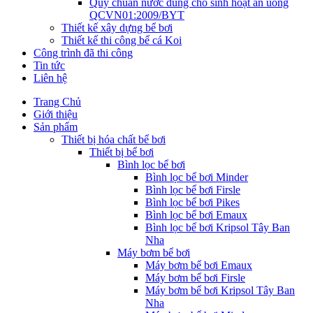
Quy chuẩn nước dùng cho sinh hoạt ăn uống
QCVN01:2009/BYT
Thiết kế xây dựng bể bơi
Thiết kế thi công bể cá Koi
Công trình đã thi công
Tin tức
Liên hệ
Trang Chủ
Giới thiệu
Sản phẩm
Thiết bị hóa chất bể bơi
Thiết bị bể bơi
Bình lọc bể bơi
Bình lọc bể bơi Minder
Bình lọc bể bơi Firsle
Bình lọc bể bơi Pikes
Bình lọc bể bơi Emaux
Bình lọc bể bơi Kripsol Tây Ban
Nha
Máy bơm bể bơi
Máy bơm bể bơi Emaux
Máy bơm bể bơi Firsle
Máy bơm bể bơi Kripsol Tây Ban
Nha