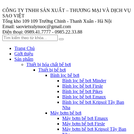
CÔNG TY TNHH SẢN XUẤT – THƯƠNG MẠI VÀ DỊCH VỤ
SAO VIỆT
Tổng kho 109
109 Trường Chinh - Thanh Xuân - Hà Nội
Email:
saovietxulynuoc@gmail.com
Điện thoại:
0989.41.7777 - 0985.22.33.88
Trang Chủ
Giới thiệu
Sản phẩm
Thiết bị hóa chất bể bơi
Thiết bị bể bơi
Bình lọc bể bơi
Bình lọc bể bơi Minder
Bình lọc bể bơi Firsle
Bình lọc bể bơi Pikes
Bình lọc bể bơi Emaux
Bình lọc bể bơi Kripsol Tây Ban
Nha
Máy bơm bể bơi
Máy bơm bể bơi Emaux
Máy bơm bể bơi Firsle
Máy bơm bể bơi Kripsol Tây Ban