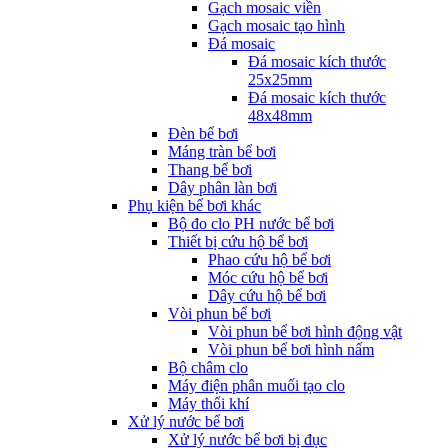
Gạch mosaic viền
Gạch mosaic tạo hình
Đá mosaic
Đá mosaic kích thước
25x25mm
Đá mosaic kích thước
48x48mm
Đèn bể bơi
Máng tràn bể bơi
Thang bể bơi
Dây phân làn bơi
Phụ kiện bể bơi khác
Bộ đo clo PH nước bể bơi
Thiết bị cứu hộ bể bơi
Phao cứu hộ bể bơi
Móc cứu hộ bể bơi
Dây cứu hộ bể bơi
Vòi phun bể bơi
Vòi phun bể bơi hình động vật
Vòi phun bể bơi hình nấm
Bộ châm clo
Máy điện phân muối tạo clo
Máy thổi khí
Xử lý nước bể bơi
Xử lý nước bể bơi bị đục