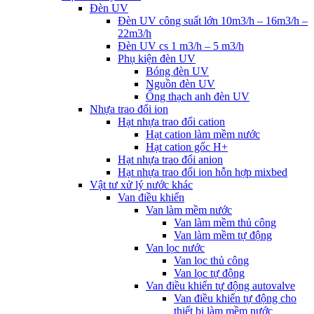
Đèn UV
Đèn UV công suất lớn 10m3/h – 16m3/h –
22m3/h
Đèn UV cs 1 m3/h – 5 m3/h
Phụ kiện đèn UV
Bóng đèn UV
Nguồn đèn UV
Ống thạch anh đèn UV
Nhựa trao đổi ion
Hạt nhựa trao đổi cation
Hạt cation làm mềm nước
Hạt cation gốc H+
Hạt nhựa trao đổi anion
Hạt nhựa trao đổi ion hỗn hợp mixbed
Vật tư xử lý nước khác
Van điều khiển
Van làm mềm nước
Van làm mềm thủ công
Van làm mềm tự động
Van lọc nước
Van lọc thủ công
Van lọc tự động
Van điều khiển tự động autovalve
Van điều khiển tự động cho
thiết bị làm mềm nước