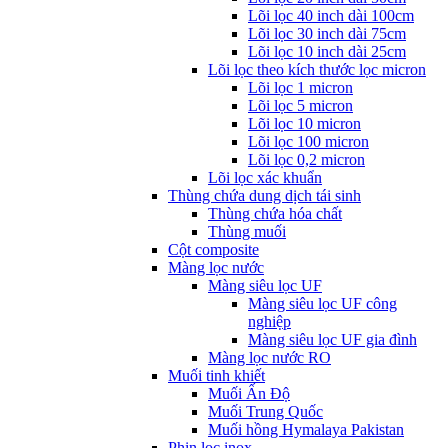
Lõi lọc 40 inch dài 100cm
Lõi lọc 30 inch dài 75cm
Lõi lọc 10 inch dài 25cm
Lõi lọc theo kích thước lọc micron
Lõi lọc 1 micron
Lõi lọc 5 micron
Lõi lọc 10 micron
Lõi lọc 100 micron
Lõi lọc 0,2 micron
Lõi lọc xác khuẩn
Thùng chứa dung dịch tái sinh
Thùng chứa hóa chất
Thùng muối
Cột composite
Màng lọc nước
Màng siêu lọc UF
Màng siêu lọc UF công
nghiệp
Màng siêu lọc UF gia đình
Màng lọc nước RO
Muối tinh khiết
Muối Ấn Độ
Muối Trung Quốc
Muối hồng Hymalaya Pakistan
Phin lọc inox