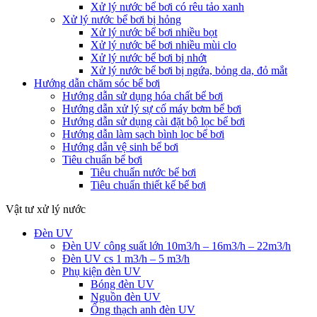
Xử lý nước bể bơi có rêu tảo xanh
Xử lý nước bể bơi bị hỏng
Xử lý nước bể bơi nhiều bọt
Xử lý nước bể bơi nhiều mùi clo
Xử lý nước bể bơi bị nhớt
Xử lý nước bể bơi bị ngứa, bỏng da, đỏ mắt
Hướng dẫn chăm sóc bể bơi
Hướng dẫn sử dụng hóa chất bể bơi
Hướng dẫn xử lý sự cố máy bơm bể bơi
Hướng dẫn sử dụng cài đặt bộ lọc bể bơi
Hướng dẫn làm sạch bình lọc bể bơi
Hướng dẫn vệ sinh bể bơi
Tiêu chuẩn bể bơi
Tiêu chuẩn nước bể bơi
Tiêu chuẩn thiết kế bể bơi
Vật tư xử lý nước
Đèn UV
Đèn UV công suất lớn 10m3/h – 16m3/h – 22m3/h
Đèn UV cs 1 m3/h – 5 m3/h
Phụ kiện đèn UV
Bóng đèn UV
Nguồn đèn UV
Ống thạch anh đèn UV