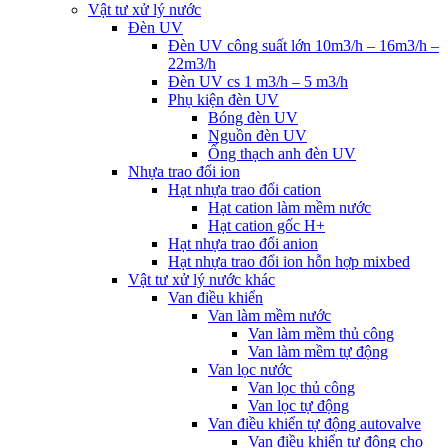
Vật tư xử lý nước
Đèn UV
Đèn UV công suất lớn 10m3/h – 16m3/h –
22m3/h
Đèn UV cs 1 m3/h – 5 m3/h
Phụ kiện đèn UV
Bóng đèn UV
Nguồn đèn UV
Ống thạch anh đèn UV
Nhựa trao đổi ion
Hạt nhựa trao đổi cation
Hạt cation làm mềm nước
Hạt cation gốc H+
Hạt nhựa trao đổi anion
Hạt nhựa trao đổi ion hỗn hợp mixbed
Vật tư xử lý nước khác
Van điều khiển
Van làm mềm nước
Van làm mềm thủ công
Van làm mềm tự động
Van lọc nước
Van lọc thủ công
Van lọc tự động
Van điều khiển tự động autovalve
Van điều khiển tự động cho