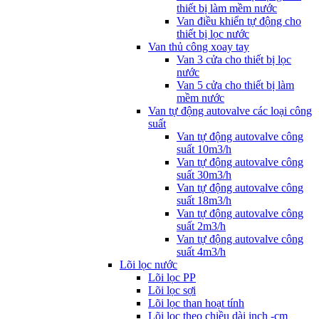
thiết bị làm mềm nước
Van điều khiển tự động cho
thiết bị lọc nước
Van thủ công xoay tay
Van 3 cửa cho thiết bị lọc
nước
Van 5 cửa cho thiết bị làm
mềm nước
Van tự động autovalve các loại công
suất
Van tự động autovalve công
suất 10m3/h
Van tự động autovalve công
suất 30m3/h
Van tự động autovalve công
suất 18m3/h
Van tự động autovalve công
suất 2m3/h
Van tự động autovalve công
suất 4m3/h
Lõi lọc nước
Lõi lọc PP
Lõi lọc sợi
Lõi lọc than hoạt tính
Lõi lọc theo chiều dài inch -cm