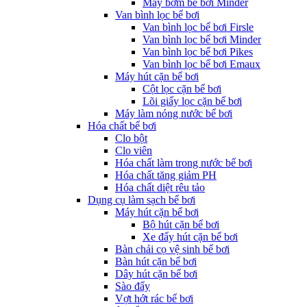
Máy bơm bể bơi Minder
Van bình lọc bể bơi
Van bình lọc bể bơi Firsle
Van bình lọc bể bơi Minder
Van bình lọc bể bơi Pikes
Van bình lọc bể bơi Emaux
Máy hút cặn bể bơi
Cột lọc cặn bể bơi
Lõi giấy lọc cặn bể bơi
Máy làm nóng nước bể bơi
Hóa chất bể bơi
Clo bột
Clo viên
Hóa chất làm trong nước bể bơi
Hóa chất tăng giảm PH
Hóa chất diệt rêu tảo
Dụng cụ làm sạch bể bơi
Máy hút cặn bể bơi
Bộ hút cặn bể bơi
Xe đẩy hút cặn bể bơi
Bàn chải cọ vệ sinh bể bơi
Bàn hút cặn bể bơi
Dây hút cặn bể bơi
Sào đẩy
Vợt hớt rác bể bơi