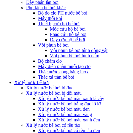
Dây phân làn bơi
Phụ kiện bể bơi khác
Bộ đo clo PH nước bể bơi
Máy thổi khí
Thiết bị cứu hộ bể bơi
Móc cứu hộ bể bơi
Phao cứu hộ bể bơi
Dây cứu hộ bể bơi
Vòi phun bể bơi
Vòi phun bể bơi hình động vật
Vòi phun bể bơi hình nấm
Bộ châm clo
Máy điện phân muối tạo clo
Thác nước cong bằng inox
Thác xả tràn bể bơi
Xử lý nước bể bơi
Xử lý nước bể bơi bị đục
Xử lý nước bể bơi bị đổi màu
Xử lý nước bể bơi màu xanh lá cây
Xử lý nước bể bơi trắng đục lờ lờ
Xử lý nước bể bơi màu đen
Xử lý nước bể bơi màu vàng
Xử lý nước bể bơi màu xanh đen
Xử lý nước bể bơi có rêu tảo
Xử lý nước bể bơi có rêu tảo đen