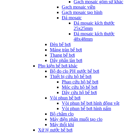
Gạch mosaic gốm sứ khác
Gạch mosaic viền
Gạch mosaic tạo hình
Đá mosaic
Đá mosaic kích thước
25x25mm
Đá mosaic kích thước
48x48mm
Đèn bể bơi
Máng tràn bể bơi
Thang bể bơi
Dây phân làn bơi
Phụ kiện bể bơi khác
Bộ đo clo PH nước bể bơi
Thiết bị cứu hộ bể bơi
Phao cứu hộ bể bơi
Móc cứu hộ bể bơi
Dây cứu hộ bể bơi
Vòi phun bể bơi
Vòi phun bể bơi hình động vật
Vòi phun bể bơi hình nấm
Bộ châm clo
Máy điện phân muối tạo clo
Máy thổi khí
Xử lý nước bể bơi