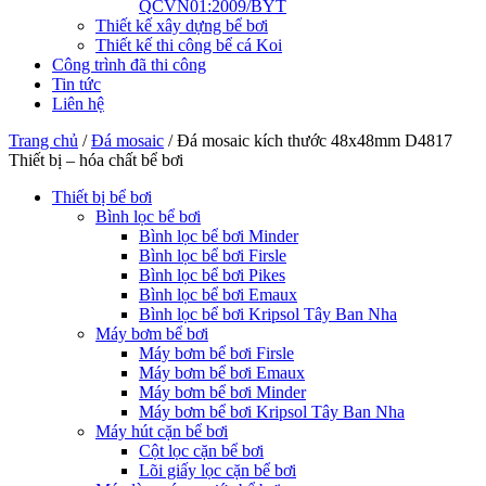
QCVN01:2009/BYT
Thiết kế xây dựng bể bơi
Thiết kế thi công bể cá Koi
Công trình đã thi công
Tin tức
Liên hệ
Trang chủ
/
Đá mosaic
/
Đá mosaic kích thước 48x48mm D4817
Thiết bị – hóa chất bể bơi
Thiết bị bể bơi
Bình lọc bể bơi
Bình lọc bể bơi Minder
Bình lọc bể bơi Firsle
Bình lọc bể bơi Pikes
Bình lọc bể bơi Emaux
Bình lọc bể bơi Kripsol Tây Ban Nha
Máy bơm bể bơi
Máy bơm bể bơi Firsle
Máy bơm bể bơi Emaux
Máy bơm bể bơi Minder
Máy bơm bể bơi Kripsol Tây Ban Nha
Máy hút cặn bể bơi
Cột lọc cặn bể bơi
Lõi giấy lọc cặn bể bơi