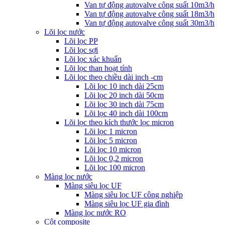
Van tự động autovalve công suất 10m3/h
Van tự động autovalve công suất 18m3/h
Van tự động autovalve công suất 30m3/h
Lõi lọc nước
Lõi lọc PP
Lõi lọc sợi
Lõi lọc xác khuẩn
Lõi lọc than hoạt tính
Lõi lọc theo chiều dài inch -cm
Lõi lọc 10 inch dài 25cm
Lõi lọc 20 inch dài 50cm
Lõi lọc 30 inch dài 75cm
Lõi lọc 40 inch dài 100cm
Lõi lọc theo kích thước lọc micron
Lõi lọc 1 micron
Lõi lọc 5 micron
Lõi lọc 10 micron
Lõi lọc 0,2 micron
Lõi lọc 100 micron
Màng lọc nước
Màng siêu lọc UF
Màng siêu lọc UF công nghiệp
Màng siêu lọc UF gia đình
Màng lọc nước RO
Cột composite