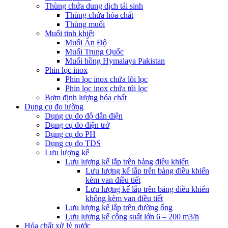
Thùng chứa dung dịch tái sinh
Thùng chứa hóa chất
Thùng muối
Muối tinh khiết
Muối Ấn Độ
Muối Trung Quốc
Muối hồng Hymalaya Pakistan
Phin lọc inox
Phin lọc inox chứa lõi lọc
Phin lọc inox chứa túi lọc
Bơm định lượng hóa chất
Dụng cụ đo lường
Dụng cụ đo độ dẫn điện
Dụng cụ đo điện trở
Dụng cụ đo PH
Dụng cụ đo TDS
Lưu lượng kế
Lưu lượng kế lắp trên bảng điều khiển
Lưu lượng kế lắp trên bảng điều khiển
kèm van điều tiết
Lưu lượng kế lắp trên bảng điều khiển
không kèm van điều tiết
Lưu lượng kế lắp trên đường ống
Lưu lượng kế công suất lớn 6 – 200 m3/h
Hóa chất xử lý nước