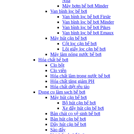
Nha
Máy bơm bể bơi Minder
Van bình lọc bể bơi
Van bình lọc bể bơi Firsle
Van bình lọc bể bơi Minder
Van bình lọc bể bơi Pikes
Van bình lọc bể bơi Emaux
Máy hút cặn bể bơi
Cột lọc cặn bể bơi
Lõi giấy lọc cặn bể bơi
Máy làm nóng nước bể bơi
Hóa chất bể bơi
Clo bột
Clo viên
Hóa chất làm trong nước bể bơi
Hóa chất tăng giảm PH
Hóa chất diệt rêu tảo
Dụng cụ làm sạch bể bơi
Máy hút cặn bể bơi
Bộ hút cặn bể bơi
Xe đẩy hút cặn bể bơi
Bàn chải cọ vệ sinh bể bơi
Bàn hút cặn bể bơi
Dây hút cặn bể bơi
Sào đẩy