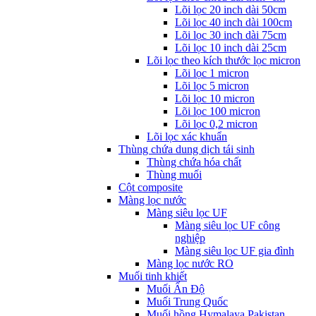
Lõi lọc 20 inch dài 50cm
Lõi lọc 40 inch dài 100cm
Lõi lọc 30 inch dài 75cm
Lõi lọc 10 inch dài 25cm
Lõi lọc theo kích thước lọc micron
Lõi lọc 1 micron
Lõi lọc 5 micron
Lõi lọc 10 micron
Lõi lọc 100 micron
Lõi lọc 0,2 micron
Lõi lọc xác khuẩn
Thùng chứa dung dịch tái sinh
Thùng chứa hóa chất
Thùng muối
Cột composite
Màng lọc nước
Màng siêu lọc UF
Màng siêu lọc UF công
nghiệp
Màng siêu lọc UF gia đình
Màng lọc nước RO
Muối tinh khiết
Muối Ấn Độ
Muối Trung Quốc
Muối hồng Hymalaya Pakistan