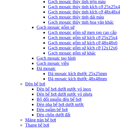
Gạch mosaic thủy tinh trộn màu
Gạch mosaic thủy tinh kích cỡ 25x25x4
Gạch mosaic thủy tinh kích cỡ 48x48x4
Gạch mosaic thủy tinh dải màu
Gạch mosaic thủy tinh hoa văn khác
Gạch mosaic gốm sứ
Gạch mosaic gốm sứ men rạn cao cấp
Gạch mosaic gốm sứ kích cỡ 25x25x4
Gạch mosaic gốm sứ kích cỡ 48x48x6
Gạch mosaic gốm sứ kích cỡ 12x12x6
Gạch mosaic gốm sứ khác
Gạch mosaic tạo hình
Gạch mosaic viền
Đá mosaic
Đá mosaic kích thước 25x25mm
Đá mosaic kích thước 48x48mm
Đèn bể bơi
Đèn bể bơi dưới nước vỏ inox
Đèn bể bơi dưới nước vỏ nhựa
Bộ đổi nguồn đèn bể bơi
Đèn pha bể bơi dưới nước
Đèn ngầm bể bơi
Đèn chôn dưới đất
Máng tràn bể bơi
Thang bể bơi