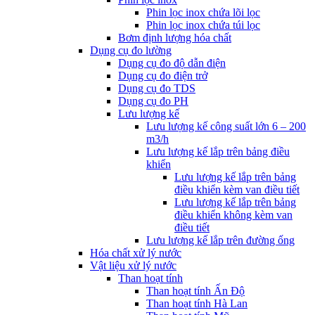
Phin lọc inox chứa lõi lọc
Phin lọc inox chứa túi lọc
Bơm định lượng hóa chất
Dụng cụ đo lường
Dụng cụ đo độ dẫn điện
Dụng cụ đo điện trở
Dụng cụ đo TDS
Dụng cụ đo PH
Lưu lượng kế
Lưu lượng kế công suất lớn 6 – 200
m3/h
Lưu lượng kế lắp trên bảng điều
khiển
Lưu lượng kế lắp trên bảng
điều khiển kèm van điều tiết
Lưu lượng kế lắp trên bảng
điều khiển không kèm van
điều tiết
Lưu lượng kế lắp trên đường ống
Hóa chất xử lý nước
Vật liệu xử lý nước
Than hoạt tính
Than hoạt tính Ấn Độ
Than hoạt tính Hà Lan