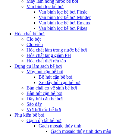
Máy làm nóng nước bể bơi
Van bình lọc bể bơi
Van bình lọc bể bơi Firsle
Van bình lọc bể bơi Minder
Van bình lọc bể bơi Emaux
Van bình lọc bể bơi Pikes
Hóa chất bể bơi
Clo bột
Clo viên
Hóa chất làm trong nước bể bơi
Hóa chất tăng giảm PH
Hóa chất diệt rêu tảo
Dụng cụ làm sạch bể bơi
Máy hút cặn bể bơi
Bộ hút cặn bể bơi
Xe đẩy hút cặn bể bơi
Bàn chải cọ vệ sinh bể bơi
Bàn hút cặn bể bơi
Dây hút cặn bể bơi
Sào đẩy
Vợt hớt rác bể bơi
Phụ kiện bể bơi
Gạch ốp lát bể bơi
Gạch mosaic thủy tinh
Gạch mosaic thủy tinh đơn màu