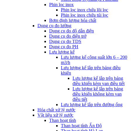
Phin lọc inox
Phin lọc inox chứa lõi lọc
Phin lọc inox chứa túi lọc
Bơm định lượng hóa chất
Dụng cụ đo lường
Dụng cụ đo độ dẫn điện
Dụng cụ đo điện trở
Dụng cụ đo TDS
Dụng cụ đo PH
Lưu lượng kế
Lưu lượng kế công suất lớn 6 – 200
m3/h
Lưu lượng kế lắp trên bảng điều
khiển
Lưu lượng kế lắp trên bảng
điều khiển kèm van điều tiết
Lưu lượng kế lắp trên bảng
điều khiển không kèm van
điều tiết
Lưu lượng kế lắp trên đường ống
Hóa chất xử lý nước
Vật liệu xử lý nước
Than hoạt tính
Than hoạt tính Ấn Độ
Than hoạt tính Hà Lan