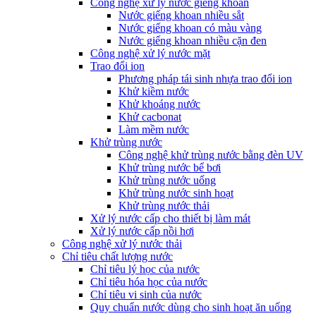
Công nghệ xử lý nước giếng khoan
Nước giếng khoan nhiều sắt
Nước giếng khoan có màu vàng
Nước giếng khoan nhiều cặn đen
Công nghệ xử lý nước mặt
Trao đổi ion
Phương pháp tái sinh nhựa trao đổi ion
Khử kiềm nước
Khử khoáng nước
Khử cacbonat
Làm mềm nước
Khử trùng nước
Công nghệ khử trùng nước bằng đèn UV
Khử trùng nước bể bơi
Khử trùng nước uống
Khử trùng nước sinh hoạt
Khử trùng nước thải
Xử lý nước cấp cho thiết bị làm mát
Xử lý nước cấp nồi hơi
Công nghệ xử lý nước thải
Chỉ tiêu chất lượng nước
Chỉ tiêu lý học của nước
Chỉ tiêu hóa học của nước
Chỉ tiêu vi sinh của nước
Quy chuẩn nước dùng cho sinh hoạt ăn uống