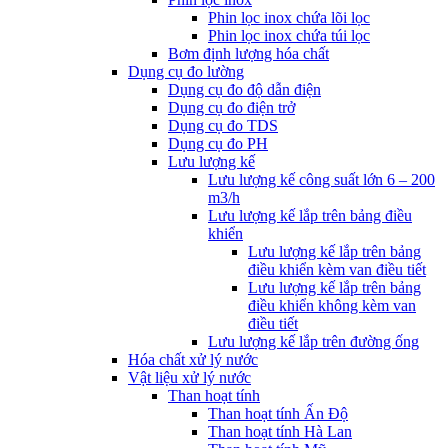
Phin lọc inox chứa lõi lọc
Phin lọc inox chứa túi lọc
Bơm định lượng hóa chất
Dụng cụ đo lường
Dụng cụ đo độ dẫn điện
Dụng cụ đo điện trở
Dụng cụ đo TDS
Dụng cụ đo PH
Lưu lượng kế
Lưu lượng kế công suất lớn 6 – 200
m3/h
Lưu lượng kế lắp trên bảng điều
khiển
Lưu lượng kế lắp trên bảng
điều khiển kèm van điều tiết
Lưu lượng kế lắp trên bảng
điều khiển không kèm van
điều tiết
Lưu lượng kế lắp trên đường ống
Hóa chất xử lý nước
Vật liệu xử lý nước
Than hoạt tính
Than hoạt tính Ấn Độ
Than hoạt tính Hà Lan