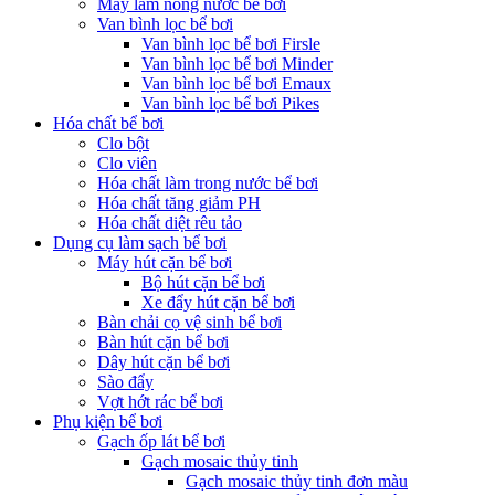
Máy làm nóng nước bể bơi
Van bình lọc bể bơi
Van bình lọc bể bơi Firsle
Van bình lọc bể bơi Minder
Van bình lọc bể bơi Emaux
Van bình lọc bể bơi Pikes
Hóa chất bể bơi
Clo bột
Clo viên
Hóa chất làm trong nước bể bơi
Hóa chất tăng giảm PH
Hóa chất diệt rêu tảo
Dụng cụ làm sạch bể bơi
Máy hút cặn bể bơi
Bộ hút cặn bể bơi
Xe đẩy hút cặn bể bơi
Bàn chải cọ vệ sinh bể bơi
Bàn hút cặn bể bơi
Dây hút cặn bể bơi
Sào đẩy
Vợt hớt rác bể bơi
Phụ kiện bể bơi
Gạch ốp lát bể bơi
Gạch mosaic thủy tinh
Gạch mosaic thủy tinh đơn màu