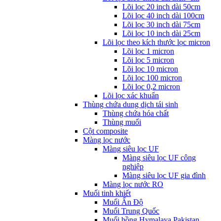
Lõi lọc 20 inch dài 50cm
Lõi lọc 40 inch dài 100cm
Lõi lọc 30 inch dài 75cm
Lõi lọc 10 inch dài 25cm
Lõi lọc theo kích thước lọc micron
Lõi lọc 1 micron
Lõi lọc 5 micron
Lõi lọc 10 micron
Lõi lọc 100 micron
Lõi lọc 0,2 micron
Lõi lọc xác khuẩn
Thùng chứa dung dịch tái sinh
Thùng chứa hóa chất
Thùng muối
Cột composite
Màng lọc nước
Màng siêu lọc UF
Màng siêu lọc UF công
nghiệp
Màng siêu lọc UF gia đình
Màng lọc nước RO
Muối tinh khiết
Muối Ấn Độ
Muối Trung Quốc
Muối hồng Hymalaya Pakistan