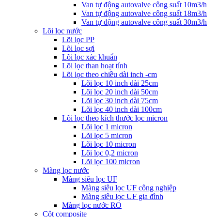
Van tự động autovalve công suất 10m3/h
Van tự động autovalve công suất 18m3/h
Van tự động autovalve công suất 30m3/h
Lõi lọc nước
Lõi lọc PP
Lõi lọc sợi
Lõi lọc xác khuẩn
Lõi lọc than hoạt tính
Lõi lọc theo chiều dài inch -cm
Lõi lọc 10 inch dài 25cm
Lõi lọc 20 inch dài 50cm
Lõi lọc 30 inch dài 75cm
Lõi lọc 40 inch dài 100cm
Lõi lọc theo kích thước lọc micron
Lõi lọc 1 micron
Lõi lọc 5 micron
Lõi lọc 10 micron
Lõi lọc 0,2 micron
Lõi lọc 100 micron
Màng lọc nước
Màng siêu lọc UF
Màng siêu lọc UF công nghiệp
Màng siêu lọc UF gia đình
Màng lọc nước RO
Cột composite