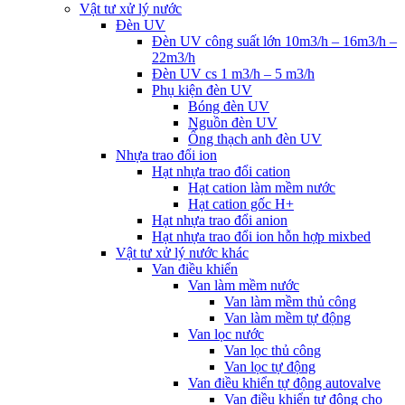
Vật tư xử lý nước
Đèn UV
Đèn UV công suất lớn 10m3/h – 16m3/h –
22m3/h
Đèn UV cs 1 m3/h – 5 m3/h
Phụ kiện đèn UV
Bóng đèn UV
Nguồn đèn UV
Ống thạch anh đèn UV
Nhựa trao đổi ion
Hạt nhựa trao đổi cation
Hạt cation làm mềm nước
Hạt cation gốc H+
Hạt nhựa trao đổi anion
Hạt nhựa trao đổi ion hỗn hợp mixbed
Vật tư xử lý nước khác
Van điều khiển
Van làm mềm nước
Van làm mềm thủ công
Van làm mềm tự động
Van lọc nước
Van lọc thủ công
Van lọc tự động
Van điều khiển tự động autovalve
Van điều khiển tự động cho