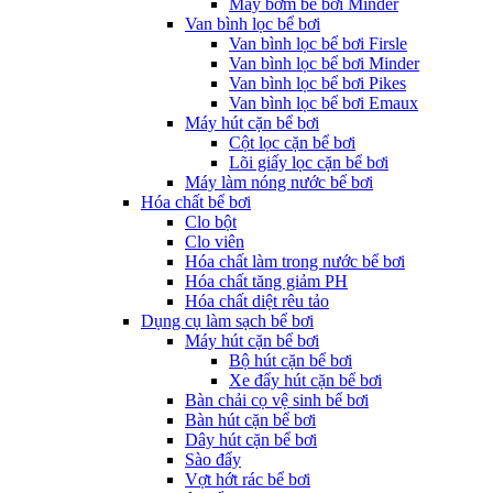
Máy bơm bể bơi Minder
Van bình lọc bể bơi
Van bình lọc bể bơi Firsle
Van bình lọc bể bơi Minder
Van bình lọc bể bơi Pikes
Van bình lọc bể bơi Emaux
Máy hút cặn bể bơi
Cột lọc cặn bể bơi
Lõi giấy lọc cặn bể bơi
Máy làm nóng nước bể bơi
Hóa chất bể bơi
Clo bột
Clo viên
Hóa chất làm trong nước bể bơi
Hóa chất tăng giảm PH
Hóa chất diệt rêu tảo
Dụng cụ làm sạch bể bơi
Máy hút cặn bể bơi
Bộ hút cặn bể bơi
Xe đẩy hút cặn bể bơi
Bàn chải cọ vệ sinh bể bơi
Bàn hút cặn bể bơi
Dây hút cặn bể bơi
Sào đẩy
Vợt hớt rác bể bơi