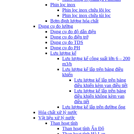
Phin lọc inox
Phin lọc inox chứa lõi lọc
Phin lọc inox chứa túi lọc
Bơm định lượng hóa chất
Dụng cụ đo lường
Dụng cụ đo độ dẫn điện
Dụng cụ đo điện trở
Dụng cụ đo TDS
Dụng cụ đo PH
Lưu lượng kế
Lưu lượng kế công suất lớn 6 – 200
m3/h
Lưu lượng kế lắp trên bảng điều
khiển
Lưu lượng kế lắp trên bảng
điều khiển kèm van điều tiết
Lưu lượng kế lắp trên bảng
điều khiển không kèm van
điều tiết
Lưu lượng kế lắp trên đường ống
Hóa chất xử lý nước
Vật liệu xử lý nước
Than hoạt tính
Than hoạt tính Ấn Độ
Than hoạt tính Hà Lan