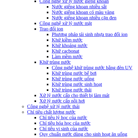
Công nghệ xử lý nước giếng khoan
Nước giếng khoan nhiều sắt
Nước giếng khoan có màu vàng
Nước giếng khoan nhiều cặn đen
Công nghệ xử lý nước mặt
Trao đổi ion
Phương pháp tái sinh nhựa trao đổi ion
Khử kiềm nước
Khử khoáng nước
Khử cacbonat
Làm mềm nước
Khử trùng nước
Công nghệ khử trùng nước bằng đèn UV
Khử trùng nước bể bơi
Khử trùng nước uống
Khử trùng nước sinh hoạt
Khử trùng nước thải
Xử lý nước cấp cho thiết bị làm mát
Xử lý nước cấp nồi hơi
Công nghệ xử lý nước thải
Chỉ tiêu chất lượng nước
Chỉ tiêu lý học của nước
Chỉ tiêu hóa học của nước
Chỉ tiêu vi sinh của nước
Quy chuẩn nước dùng cho sinh hoạt ăn uống