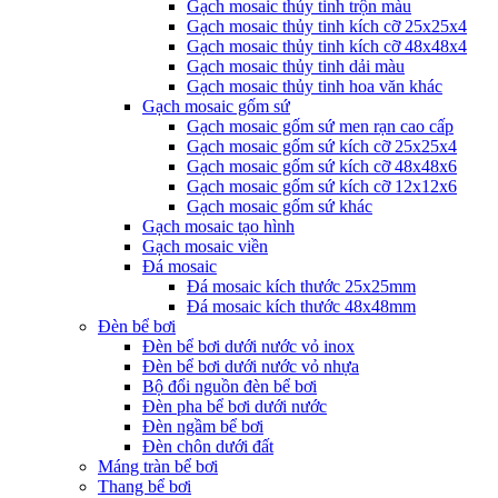
Gạch mosaic thủy tinh trộn màu
Gạch mosaic thủy tinh kích cỡ 25x25x4
Gạch mosaic thủy tinh kích cỡ 48x48x4
Gạch mosaic thủy tinh dải màu
Gạch mosaic thủy tinh hoa văn khác
Gạch mosaic gốm sứ
Gạch mosaic gốm sứ men rạn cao cấp
Gạch mosaic gốm sứ kích cỡ 25x25x4
Gạch mosaic gốm sứ kích cỡ 48x48x6
Gạch mosaic gốm sứ kích cỡ 12x12x6
Gạch mosaic gốm sứ khác
Gạch mosaic tạo hình
Gạch mosaic viền
Đá mosaic
Đá mosaic kích thước 25x25mm
Đá mosaic kích thước 48x48mm
Đèn bể bơi
Đèn bể bơi dưới nước vỏ inox
Đèn bể bơi dưới nước vỏ nhựa
Bộ đổi nguồn đèn bể bơi
Đèn pha bể bơi dưới nước
Đèn ngầm bể bơi
Đèn chôn dưới đất
Máng tràn bể bơi
Thang bể bơi