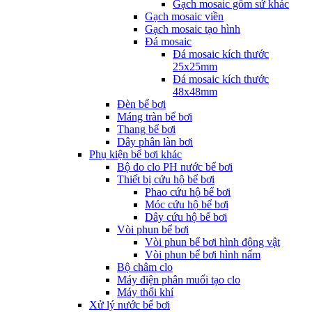
Gạch mosaic gốm sứ khác
Gạch mosaic viền
Gạch mosaic tạo hình
Đá mosaic
Đá mosaic kích thước
25x25mm
Đá mosaic kích thước
48x48mm
Đèn bể bơi
Máng tràn bể bơi
Thang bể bơi
Dây phân làn bơi
Phụ kiện bể bơi khác
Bộ đo clo PH nước bể bơi
Thiết bị cứu hộ bể bơi
Phao cứu hộ bể bơi
Móc cứu hộ bể bơi
Dây cứu hộ bể bơi
Vòi phun bể bơi
Vòi phun bể bơi hình động vật
Vòi phun bể bơi hình nấm
Bộ châm clo
Máy điện phân muối tạo clo
Máy thổi khí
Xử lý nước bể bơi