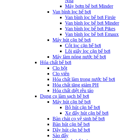
Nha
Máy bơm bể bơi Minder
Van bình lọc bể bơi
Van bình lọc bể bơi Firsle
Van bình lọc bể bơi Minder
Van bình lọc bể bơi Pikes
Van bình lọc bể bơi Emaux
Máy hút cặn bể bơi
Cột lọc cặn bể bơi
Lõi giấy lọc cặn bể bơi
Máy làm nóng nước bể bơi
Hóa chất bể bơi
Clo bột
Clo viên
Hóa chất làm trong nước bể bơi
Hóa chất tăng giảm PH
Hóa chất diệt rêu tảo
Dụng cụ làm sạch bể bơi
Máy hút cặn bể bơi
Bộ hút cặn bể bơi
Xe đẩy hút cặn bể bơi
Bàn chải cọ vệ sinh bể bơi
Bàn hút cặn bể bơi
Dây hút cặn bể bơi
Sào đẩy