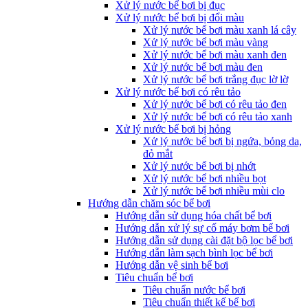
Xử lý nước bể bơi bị đục
Xử lý nước bể bơi bị đổi màu
Xử lý nước bể bơi màu xanh lá cây
Xử lý nước bể bơi màu vàng
Xử lý nước bể bơi màu xanh đen
Xử lý nước bể bơi màu đen
Xử lý nước bể bơi trắng đục lờ lờ
Xử lý nước bể bơi có rêu tảo
Xử lý nước bể bơi có rêu tảo đen
Xử lý nước bể bơi có rêu tảo xanh
Xử lý nước bể bơi bị hỏng
Xử lý nước bể bơi bị ngứa, bỏng da,
đỏ mắt
Xử lý nước bể bơi bị nhớt
Xử lý nước bể bơi nhiều bọt
Xử lý nước bể bơi nhiều mùi clo
Hướng dẫn chăm sóc bể bơi
Hướng dẫn sử dụng hóa chất bể bơi
Hướng dẫn xử lý sự cố máy bơm bể bơi
Hướng dẫn sử dụng cài đặt bộ lọc bể bơi
Hướng dẫn làm sạch bình lọc bể bơi
Hướng dẫn vệ sinh bể bơi
Tiêu chuẩn bể bơi
Tiêu chuẩn nước bể bơi
Tiêu chuẩn thiết kế bể bơi