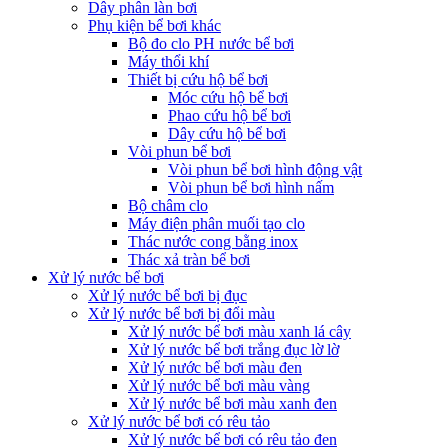
Dây phân làn bơi
Phụ kiện bể bơi khác
Bộ đo clo PH nước bể bơi
Máy thổi khí
Thiết bị cứu hộ bể bơi
Móc cứu hộ bể bơi
Phao cứu hộ bể bơi
Dây cứu hộ bể bơi
Vòi phun bể bơi
Vòi phun bể bơi hình động vật
Vòi phun bể bơi hình nấm
Bộ châm clo
Máy điện phân muối tạo clo
Thác nước cong bằng inox
Thác xả tràn bể bơi
Xử lý nước bể bơi
Xử lý nước bể bơi bị đục
Xử lý nước bể bơi bị đổi màu
Xử lý nước bể bơi màu xanh lá cây
Xử lý nước bể bơi trắng đục lờ lờ
Xử lý nước bể bơi màu đen
Xử lý nước bể bơi màu vàng
Xử lý nước bể bơi màu xanh đen
Xử lý nước bể bơi có rêu tảo
Xử lý nước bể bơi có rêu tảo đen