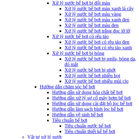
Xử lý nước bể bơi bị đổi màu
Xử lý nước bể bơi màu xanh lá cây
Xử lý nước bể bơi màu vàng
Xử lý nước bể bơi màu xanh đen
Xử lý nước bể bơi màu đen
Xử lý nước bể bơi trắng đục lờ lờ
Xử lý nước bể bơi có rêu tảo
Xử lý nước bể bơi có rêu tảo đen
Xử lý nước bể bơi có rêu tảo xanh
Xử lý nước bể bơi bị hỏng
Xử lý nước bể bơi bị ngứa, bỏng da,
đỏ mắt
Xử lý nước bể bơi bị nhớt
Xử lý nước bể bơi nhiều bọt
Xử lý nước bể bơi nhiều mùi clo
Hướng dẫn chăm sóc bể bơi
Hướng dẫn sử dụng hóa chất bể bơi
Hướng dẫn xử lý sự cố máy bơm bể bơi
Hướng dẫn sử dụng cài đặt bộ lọc bể bơi
Hướng dẫn làm sạch bình lọc bể bơi
Hướng dẫn vệ sinh bể bơi
Tiêu chuẩn bể bơi
Tiêu chuẩn nước bể bơi
Tiêu chuẩn thiết kế bể bơi
Vật tư xử lý nước