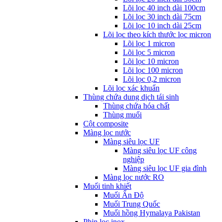
Lõi lọc 40 inch dài 100cm
Lõi lọc 30 inch dài 75cm
Lõi lọc 10 inch dài 25cm
Lõi lọc theo kích thước lọc micron
Lõi lọc 1 micron
Lõi lọc 5 micron
Lõi lọc 10 micron
Lõi lọc 100 micron
Lõi lọc 0,2 micron
Lõi lọc xác khuẩn
Thùng chứa dung dịch tái sinh
Thùng chứa hóa chất
Thùng muối
Cột composite
Màng lọc nước
Màng siêu lọc UF
Màng siêu lọc UF công
nghiệp
Màng siêu lọc UF gia đình
Màng lọc nước RO
Muối tinh khiết
Muối Ấn Độ
Muối Trung Quốc
Muối hồng Hymalaya Pakistan
Phin lọc inox