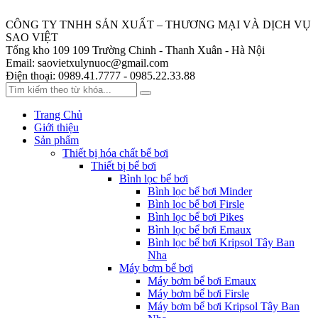
CÔNG TY TNHH SẢN XUẤT – THƯƠNG MẠI VÀ DỊCH VỤ
SAO VIỆT
Tổng kho 109
109 Trường Chinh - Thanh Xuân - Hà Nội
Email:
saovietxulynuoc@gmail.com
Điện thoại:
0989.41.7777 - 0985.22.33.88
Trang Chủ
Giới thiệu
Sản phẩm
Thiết bị hóa chất bể bơi
Thiết bị bể bơi
Bình lọc bể bơi
Bình lọc bể bơi Minder
Bình lọc bể bơi Firsle
Bình lọc bể bơi Pikes
Bình lọc bể bơi Emaux
Bình lọc bể bơi Kripsol Tây Ban
Nha
Máy bơm bể bơi
Máy bơm bể bơi Emaux
Máy bơm bể bơi Firsle
Máy bơm bể bơi Kripsol Tây Ban