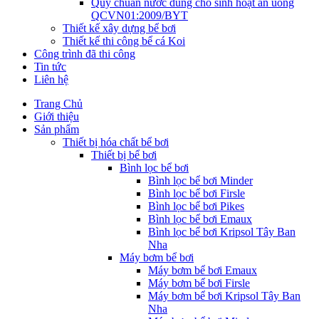
Quy chuẩn nước dùng cho sinh hoạt ăn uống
QCVN01:2009/BYT
Thiết kế xây dựng bể bơi
Thiết kế thi công bể cá Koi
Công trình đã thi công
Tin tức
Liên hệ
Trang Chủ
Giới thiệu
Sản phẩm
Thiết bị hóa chất bể bơi
Thiết bị bể bơi
Bình lọc bể bơi
Bình lọc bể bơi Minder
Bình lọc bể bơi Firsle
Bình lọc bể bơi Pikes
Bình lọc bể bơi Emaux
Bình lọc bể bơi Kripsol Tây Ban
Nha
Máy bơm bể bơi
Máy bơm bể bơi Emaux
Máy bơm bể bơi Firsle
Máy bơm bể bơi Kripsol Tây Ban
Nha