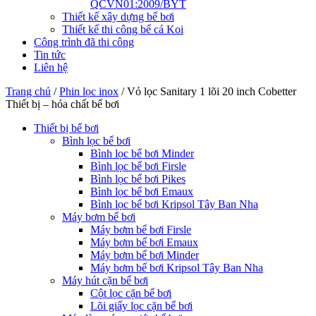
QCVN01:2009/BYT
Thiết kế xây dựng bể bơi
Thiết kế thi công bể cá Koi
Công trình đã thi công
Tin tức
Liên hệ
Trang chủ
/
Phin lọc inox
/
Vỏ lọc Sanitary 1 lõi 20 inch Cobetter
Thiết bị – hóa chất bể bơi
Thiết bị bể bơi
Bình lọc bể bơi
Bình lọc bể bơi Minder
Bình lọc bể bơi Firsle
Bình lọc bể bơi Pikes
Bình lọc bể bơi Emaux
Bình lọc bể bơi Kripsol Tây Ban Nha
Máy bơm bể bơi
Máy bơm bể bơi Firsle
Máy bơm bể bơi Emaux
Máy bơm bể bơi Minder
Máy bơm bể bơi Kripsol Tây Ban Nha
Máy hút cặn bể bơi
Cột lọc cặn bể bơi
Lõi giấy lọc cặn bể bơi