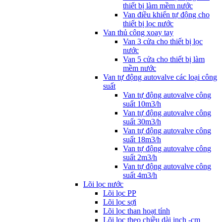
thiết bị làm mềm nước
Van điều khiển tự động cho
thiết bị lọc nước
Van thủ công xoay tay
Van 3 cửa cho thiết bị lọc
nước
Van 5 cửa cho thiết bị làm
mềm nước
Van tự động autovalve các loại công
suất
Van tự động autovalve công
suất 10m3/h
Van tự động autovalve công
suất 30m3/h
Van tự động autovalve công
suất 18m3/h
Van tự động autovalve công
suất 2m3/h
Van tự động autovalve công
suất 4m3/h
Lõi lọc nước
Lõi lọc PP
Lõi lọc sợi
Lõi lọc than hoạt tính
Lõi lọc theo chiều dài inch -cm