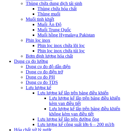
Thùng chứa dung dịch tái sinh
Thùng chứa hóa chất
Thùng muối
Muối tinh khiết
Muối Ấn Độ
Muối Trung Quốc
Muối hồng Hymalaya Pakistan
Phin lọc inox
Phin lọc inox chứa lõi lọc
Phin lọc inox chứa túi lọc
Bơm định lượng hóa chất
Dụng cụ đo lường
Dụng cụ đo độ dẫn điện
Dụng cụ đo điện trở
Dụng cụ đo PH
Dụng cụ đo TDS
Lưu lượng kế
Lưu lượng kế lắp trên bảng điều khiển
Lưu lượng kế lắp trên bảng điều khiển
kèm van điều tiết
Lưu lượng kế lắp trên bảng điều khiển
không kèm van điều tiết
Lưu lượng kế lắp trên đường ống
Lưu lượng kế công suất lớn 6 – 200 m3/h
Hóa chất xử lý nước