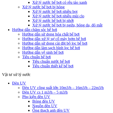
Xử lý nước bể bơi có rêu tảo xanh
Xử lý nước bể bơi bị hỏng
Xử lý nước bể bơi nhiều bọt
Xử lý nước bể bơi nhiều mùi clo
Xử lý nước bể bơi bị nhớt
Xử lý nước bể bơi bị ngứa, bỏng da, đỏ mắt
Hướng dẫn chăm sóc bể bơi
Hướng dẫn sử dụng hóa chất bể bơi
Hướng dẫn xử lý sự cố máy bơm bể bơi
Hướng dẫn sử dụng cài đặt bộ lọc bể bơi
Hướng dẫn làm sạch bình lọc bể bơi
Hướng dẫn vệ sinh bể bơi
Tiêu chuẩn bể bơi
Tiêu chuẩn nước bể bơi
Tiêu chuẩn thiết kế bể bơi
Vật tư xử lý nước
Đèn UV
Đèn UV công suất lớn 10m3/h – 16m3/h – 22m3/h
Đèn UV cs 1 m3/h – 5 m3/h
Phụ kiện đèn UV
Bóng đèn UV
Nguồn đèn UV
Ống thạch anh đèn UV