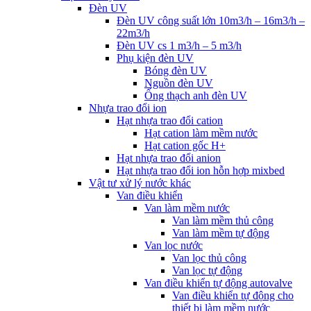
Đèn UV
Đèn UV công suất lớn 10m3/h – 16m3/h –
22m3/h
Đèn UV cs 1 m3/h – 5 m3/h
Phụ kiện đèn UV
Bóng đèn UV
Nguồn đèn UV
Ống thạch anh đèn UV
Nhựa trao đổi ion
Hạt nhựa trao đổi cation
Hạt cation làm mềm nước
Hạt cation gốc H+
Hạt nhựa trao đổi anion
Hạt nhựa trao đổi ion hỗn hợp mixbed
Vật tư xử lý nước khác
Van điều khiển
Van làm mềm nước
Van làm mềm thủ công
Van làm mềm tự động
Van lọc nước
Van lọc thủ công
Van lọc tự động
Van điều khiển tự động autovalve
Van điều khiển tự động cho
thiết bị làm mềm nước