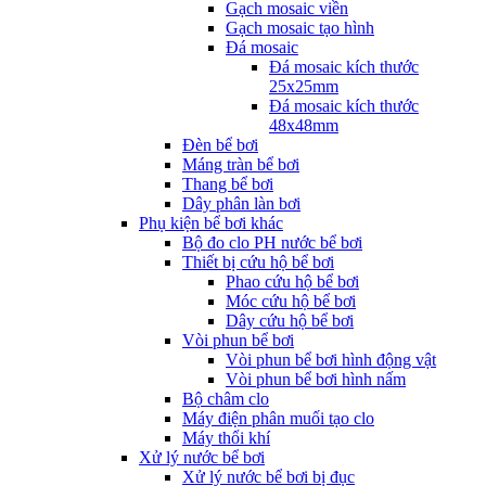
Gạch mosaic viền
Gạch mosaic tạo hình
Đá mosaic
Đá mosaic kích thước
25x25mm
Đá mosaic kích thước
48x48mm
Đèn bể bơi
Máng tràn bể bơi
Thang bể bơi
Dây phân làn bơi
Phụ kiện bể bơi khác
Bộ đo clo PH nước bể bơi
Thiết bị cứu hộ bể bơi
Phao cứu hộ bể bơi
Móc cứu hộ bể bơi
Dây cứu hộ bể bơi
Vòi phun bể bơi
Vòi phun bể bơi hình động vật
Vòi phun bể bơi hình nấm
Bộ châm clo
Máy điện phân muối tạo clo
Máy thổi khí
Xử lý nước bể bơi
Xử lý nước bể bơi bị đục