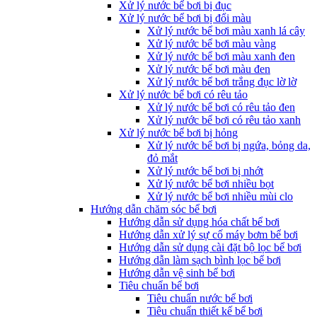
Xử lý nước bể bơi bị đục
Xử lý nước bể bơi bị đổi màu
Xử lý nước bể bơi màu xanh lá cây
Xử lý nước bể bơi màu vàng
Xử lý nước bể bơi màu xanh đen
Xử lý nước bể bơi màu đen
Xử lý nước bể bơi trắng đục lờ lờ
Xử lý nước bể bơi có rêu tảo
Xử lý nước bể bơi có rêu tảo đen
Xử lý nước bể bơi có rêu tảo xanh
Xử lý nước bể bơi bị hỏng
Xử lý nước bể bơi bị ngứa, bỏng da,
đỏ mắt
Xử lý nước bể bơi bị nhớt
Xử lý nước bể bơi nhiều bọt
Xử lý nước bể bơi nhiều mùi clo
Hướng dẫn chăm sóc bể bơi
Hướng dẫn sử dụng hóa chất bể bơi
Hướng dẫn xử lý sự cố máy bơm bể bơi
Hướng dẫn sử dụng cài đặt bộ lọc bể bơi
Hướng dẫn làm sạch bình lọc bể bơi
Hướng dẫn vệ sinh bể bơi
Tiêu chuẩn bể bơi
Tiêu chuẩn nước bể bơi
Tiêu chuẩn thiết kế bể bơi