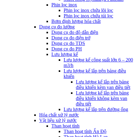
Phin lọc inox
Phin lọc inox chứa lõi lọc
Phin lọc inox chứa túi lọc
Bơm định lượng hóa chất
Dụng cụ đo lường
Dụng cụ đo độ dẫn điện
Dụng cụ đo điện trở
Dụng cụ đo TDS
Dụng cụ đo PH
Lưu lượng kế
Lưu lượng kế công suất lớn 6 – 200
m3/h
Lưu lượng kế lắp trên bảng điều
khiển
Lưu lượng kế lắp trên bảng
điều khiển kèm van điều tiết
Lưu lượng kế lắp trên bảng
điều khiển không kèm van
điều tiết
Lưu lượng kế lắp trên đường ống
Hóa chất xử lý nước
Vật liệu xử lý nước
Than hoạt tính
Than hoạt tính Ấn Độ
Than hoạt tính Hà Lan