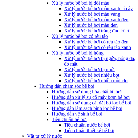
Xử lý nước bể bơi bị đổi màu
Xử lý nước bể bơi màu xanh lá cây
Xử lý nước bể bơi màu vàng
Xử lý nước bể bơi màu xanh đen
Xử lý nước bể bơi màu đen
Xử lý nước bể bơi trắng đục lờ lờ
Xử lý nước bể bơi có rêu tảo
Xử lý nước bể bơi có rêu tảo đen
Xử lý nước bể bơi có rêu tảo xanh
Xử lý nước bể bơi bị hỏng
Xử lý nước bể bơi bị ngứa, bỏng da,
đỏ mắt
Xử lý nước bể bơi bị nhớt
Xử lý nước bể bơi nhiều bọt
Xử lý nước bể bơi nhiều mùi clo
Hướng dẫn chăm sóc bể bơi
Hướng dẫn sử dụng hóa chất bể bơi
Hướng dẫn xử lý sự cố máy bơm bể bơi
Hướng dẫn sử dụng cài đặt bộ lọc bể bơi
Hướng dẫn làm sạch bình lọc bể bơi
Hướng dẫn vệ sinh bể bơi
Tiêu chuẩn bể bơi
Tiêu chuẩn nước bể bơi
Tiêu chuẩn thiết kế bể bơi
Vật tư xử lý nước