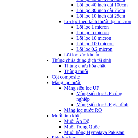
Lõi lọc 40 inch dài 100cm
Lõi lọc 30 inch dài 75cm
Lõi lọc 10 inch dài 25cm
Lõi lọc theo kích thước lọc micron
Lõi lọc 1 micron
Lõi lọc 5 micron
Lõi lọc 10 micron
Lõi lọc 100 micron
Lõi lọc 0,2 micron
Lõi lọc xác khuẩn
Thùng chứa dung dịch tái sinh
Thùng chứa hóa chất
Thùng muối
Cột composite
Màng lọc nước
Màng siêu lọc UF
Màng siêu lọc UF công
nghiệp
Màng siêu lọc UF gia đình
Màng lọc nước RO
Muối tinh khiết
Muối Ấn Độ
Muối Trung Quốc
Muối hồng Hymalaya Pakistan
Phin lọc inox