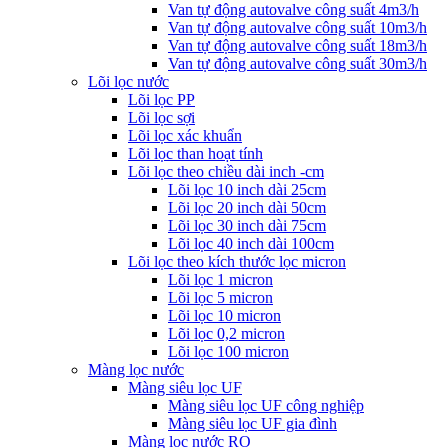
Van tự động autovalve công suất 4m3/h
Van tự động autovalve công suất 10m3/h
Van tự động autovalve công suất 18m3/h
Van tự động autovalve công suất 30m3/h
Lõi lọc nước
Lõi lọc PP
Lõi lọc sợi
Lõi lọc xác khuẩn
Lõi lọc than hoạt tính
Lõi lọc theo chiều dài inch -cm
Lõi lọc 10 inch dài 25cm
Lõi lọc 20 inch dài 50cm
Lõi lọc 30 inch dài 75cm
Lõi lọc 40 inch dài 100cm
Lõi lọc theo kích thước lọc micron
Lõi lọc 1 micron
Lõi lọc 5 micron
Lõi lọc 10 micron
Lõi lọc 0,2 micron
Lõi lọc 100 micron
Màng lọc nước
Màng siêu lọc UF
Màng siêu lọc UF công nghiệp
Màng siêu lọc UF gia đình
Màng lọc nước RO