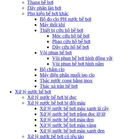
Thang bể bơi
Dây phân làn bơi
Phụ kiện bể bơi khác
Bộ đo clo PH nước bể bơi
Máy thổi khí
Thiết bị cứu hộ bể bơi
Móc cứu hộ bể bơi
Phao cứu hộ bể bơi
Dây cứu hộ bể bơi
Vòi phun bể bơi
Vòi phun bể bơi hình động vật
Vòi phun bể bơi hình nấm
Bộ châm clo
Máy điện phân muối tạo clo
Thác nước cong bằng inox
Thác xả tràn bể bơi
Xử lý nước bể bơi
Xử lý nước bể bơi bị đục
Xử lý nước bể bơi bị đổi màu
Xử lý nước bể bơi màu xanh lá cây
Xử lý nước bể bơi trắng đục lờ lờ
Xử lý nước bể bơi màu đen
Xử lý nước bể bơi màu vàng
Xử lý nước bể bơi màu xanh đen
Xử lý nước bể bơi có rêu tảo