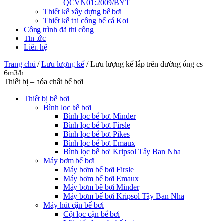
QCVN01:2009/BYT
Thiết kế xây dựng bể bơi
Thiết kế thi công bể cá Koi
Công trình đã thi công
Tin tức
Liên hệ
Trang chủ
/
Lưu lượng kế
/
Lưu lượng kế lắp trên đường ống cs
6m3/h
Thiết bị – hóa chất bể bơi
Thiết bị bể bơi
Bình lọc bể bơi
Bình lọc bể bơi Minder
Bình lọc bể bơi Firsle
Bình lọc bể bơi Pikes
Bình lọc bể bơi Emaux
Bình lọc bể bơi Kripsol Tây Ban Nha
Máy bơm bể bơi
Máy bơm bể bơi Firsle
Máy bơm bể bơi Emaux
Máy bơm bể bơi Minder
Máy bơm bể bơi Kripsol Tây Ban Nha
Máy hút cặn bể bơi
Cột lọc cặn bể bơi