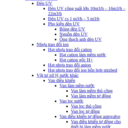
Đèn UV
Đèn UV công suất lớn 10m3/h – 16m3/h –
22m3/h
Đèn UV cs 1 m3/h – 5 m3/h
Phụ kiện đèn UV
Bóng đèn UV
Nguồn đèn UV
Ống thạch anh đèn UV
Nhựa trao đổi ion
Hạt nhựa trao đổi cation
Hạt cation làm mềm nước
Hạt cation gốc H+
Hạt nhựa trao đổi anion
Hạt nhựa trao đổi ion hỗn hợp mixbed
Vật tư xử lý nước khác
Van điều khiển
Van làm mềm nước
Van làm mềm thủ công
Van làm mềm tự động
Van lọc nước
Van lọc thủ công
Van lọc tự động
Van điều khiển tự động autovalve
Van điều khiển tự động cho
thiết bị làm mềm nước