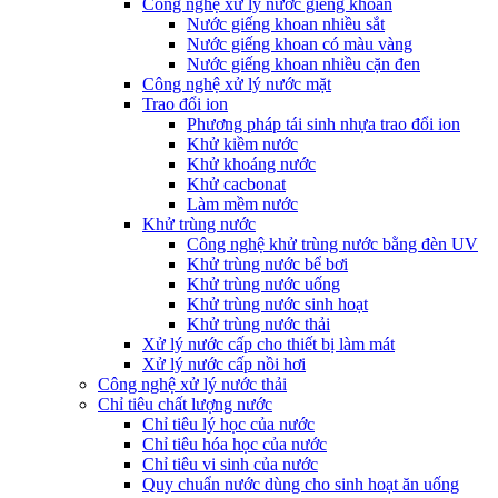
Công nghệ xử lý nước giếng khoan
Nước giếng khoan nhiều sắt
Nước giếng khoan có màu vàng
Nước giếng khoan nhiều cặn đen
Công nghệ xử lý nước mặt
Trao đổi ion
Phương pháp tái sinh nhựa trao đổi ion
Khử kiềm nước
Khử khoáng nước
Khử cacbonat
Làm mềm nước
Khử trùng nước
Công nghệ khử trùng nước bằng đèn UV
Khử trùng nước bể bơi
Khử trùng nước uống
Khử trùng nước sinh hoạt
Khử trùng nước thải
Xử lý nước cấp cho thiết bị làm mát
Xử lý nước cấp nồi hơi
Công nghệ xử lý nước thải
Chỉ tiêu chất lượng nước
Chỉ tiêu lý học của nước
Chỉ tiêu hóa học của nước
Chỉ tiêu vi sinh của nước
Quy chuẩn nước dùng cho sinh hoạt ăn uống