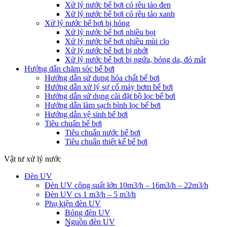
Xử lý nước bể bơi có rêu tảo đen
Xử lý nước bể bơi có rêu tảo xanh
Xử lý nước bể bơi bị hỏng
Xử lý nước bể bơi nhiều bọt
Xử lý nước bể bơi nhiều mùi clo
Xử lý nước bể bơi bị nhớt
Xử lý nước bể bơi bị ngứa, bỏng da, đỏ mắt
Hướng dẫn chăm sóc bể bơi
Hướng dẫn sử dụng hóa chất bể bơi
Hướng dẫn xử lý sự cố máy bơm bể bơi
Hướng dẫn sử dụng cài đặt bộ lọc bể bơi
Hướng dẫn làm sạch bình lọc bể bơi
Hướng dẫn vệ sinh bể bơi
Tiêu chuẩn bể bơi
Tiêu chuẩn nước bể bơi
Tiêu chuẩn thiết kế bể bơi
Vật tư xử lý nước
Đèn UV
Đèn UV công suất lớn 10m3/h – 16m3/h – 22m3/h
Đèn UV cs 1 m3/h – 5 m3/h
Phụ kiện đèn UV
Bóng đèn UV
Nguồn đèn UV