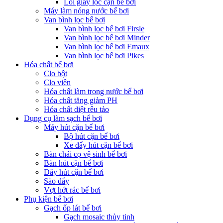
Lõi giấy lọc cặn bể bơi
Máy làm nóng nước bể bơi
Van bình lọc bể bơi
Van bình lọc bể bơi Firsle
Van bình lọc bể bơi Minder
Van bình lọc bể bơi Emaux
Van bình lọc bể bơi Pikes
Hóa chất bể bơi
Clo bột
Clo viên
Hóa chất làm trong nước bể bơi
Hóa chất tăng giảm PH
Hóa chất diệt rêu tảo
Dụng cụ làm sạch bể bơi
Máy hút cặn bể bơi
Bộ hút cặn bể bơi
Xe đẩy hút cặn bể bơi
Bàn chải cọ vệ sinh bể bơi
Bàn hút cặn bể bơi
Dây hút cặn bể bơi
Sào đẩy
Vợt hớt rác bể bơi
Phụ kiện bể bơi
Gạch ốp lát bể bơi
Gạch mosaic thủy tinh