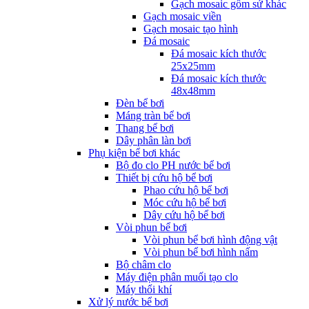
Gạch mosaic gốm sứ khác
Gạch mosaic viền
Gạch mosaic tạo hình
Đá mosaic
Đá mosaic kích thước
25x25mm
Đá mosaic kích thước
48x48mm
Đèn bể bơi
Máng tràn bể bơi
Thang bể bơi
Dây phân làn bơi
Phụ kiện bể bơi khác
Bộ đo clo PH nước bể bơi
Thiết bị cứu hộ bể bơi
Phao cứu hộ bể bơi
Móc cứu hộ bể bơi
Dây cứu hộ bể bơi
Vòi phun bể bơi
Vòi phun bể bơi hình động vật
Vòi phun bể bơi hình nấm
Bộ châm clo
Máy điện phân muối tạo clo
Máy thổi khí
Xử lý nước bể bơi