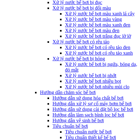
Xử lý nước bể bơi bị đục
Xử lý nước bể bơi bị đổi màu
Xử lý nước bể bơi màu xanh lá cây
Xử lý nước bể bơi màu vàng
Xử lý nước bể bơi màu xanh đen
Xử lý nước bể bơi màu đen
Xử lý nước bể bơi trắng đục lờ lờ
Xử lý nước bể bơi có rêu tảo
Xử lý nước bể bơi có rêu tảo đen
Xử lý nước bể bơi có rêu tảo xanh
Xử lý nước bể bơi bị hỏng
Xử lý nước bể bơi bị ngứa, bỏng da,
đỏ mắt
Xử lý nước bể bơi bị nhớt
Xử lý nước bể bơi nhiều bọt
Xử lý nước bể bơi nhiều mùi clo
Hướng dẫn chăm sóc bể bơi
Hướng dẫn sử dụng hóa chất bể bơi
Hướng dẫn xử lý sự cố máy bơm bể bơi
Hướng dẫn sử dụng cài đặt bộ lọc bể bơi
Hướng dẫn làm sạch bình lọc bể bơi
Hướng dẫn vệ sinh bể bơi
Tiêu chuẩn bể bơi
Tiêu chuẩn nước bể bơi
Tiêu chuẩn thiết kế bể bơi