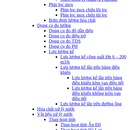
Phin lọc inox
Phin lọc inox chứa lõi lọc
Phin lọc inox chứa túi lọc
Bơm định lượng hóa chất
Dụng cụ đo lường
Dụng cụ đo độ dẫn điện
Dụng cụ đo điện trở
Dụng cụ đo TDS
Dụng cụ đo PH
Lưu lượng kế
Lưu lượng kế công suất lớn 6 – 200
m3/h
Lưu lượng kế lắp trên bảng điều
khiển
Lưu lượng kế lắp trên bảng
điều khiển kèm van điều tiết
Lưu lượng kế lắp trên bảng
điều khiển không kèm van
điều tiết
Lưu lượng kế lắp trên đường ống
Hóa chất xử lý nước
Vật liệu xử lý nước
Than hoạt tính
Than hoạt tính Ấn Độ
Than hoạt tính Hà Lan