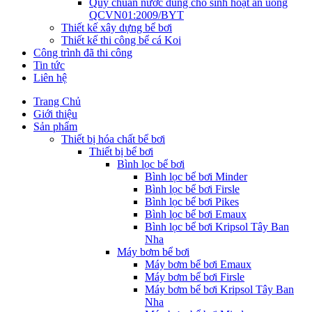
Quy chuẩn nước dùng cho sinh hoạt ăn uống
QCVN01:2009/BYT
Thiết kế xây dựng bể bơi
Thiết kế thi công bể cá Koi
Công trình đã thi công
Tin tức
Liên hệ
Trang Chủ
Giới thiệu
Sản phẩm
Thiết bị hóa chất bể bơi
Thiết bị bể bơi
Bình lọc bể bơi
Bình lọc bể bơi Minder
Bình lọc bể bơi Firsle
Bình lọc bể bơi Pikes
Bình lọc bể bơi Emaux
Bình lọc bể bơi Kripsol Tây Ban
Nha
Máy bơm bể bơi
Máy bơm bể bơi Emaux
Máy bơm bể bơi Firsle
Máy bơm bể bơi Kripsol Tây Ban
Nha