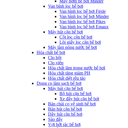
Máy bơm bể bơi Minder
Van bình lọc bể bơi
Van bình lọc bể bơi Firsle
Van bình lọc bể bơi Minder
Van bình lọc bể bơi Pikes
Van bình lọc bể bơi Emaux
Máy hút cặn bể bơi
Cột lọc cặn bể bơi
Lõi giấy lọc cặn bể bơi
Máy làm nóng nước bể bơi
Hóa chất bể bơi
Clo bột
Clo viên
Hóa chất làm trong nước bể bơi
Hóa chất tăng giảm PH
Hóa chất diệt rêu tảo
Dụng cụ làm sạch bể bơi
Máy hút cặn bể bơi
Bộ hút cặn bể bơi
Xe đẩy hút cặn bể bơi
Bàn chải cọ vệ sinh bể bơi
Bàn hút cặn bể bơi
Dây hút cặn bể bơi
Sào đẩy
Vợt hớt rác bể bơi