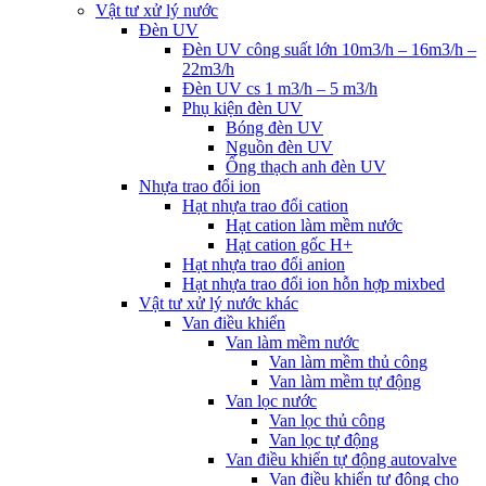
Vật tư xử lý nước
Đèn UV
Đèn UV công suất lớn 10m3/h – 16m3/h –
22m3/h
Đèn UV cs 1 m3/h – 5 m3/h
Phụ kiện đèn UV
Bóng đèn UV
Nguồn đèn UV
Ống thạch anh đèn UV
Nhựa trao đổi ion
Hạt nhựa trao đổi cation
Hạt cation làm mềm nước
Hạt cation gốc H+
Hạt nhựa trao đổi anion
Hạt nhựa trao đổi ion hỗn hợp mixbed
Vật tư xử lý nước khác
Van điều khiển
Van làm mềm nước
Van làm mềm thủ công
Van làm mềm tự động
Van lọc nước
Van lọc thủ công
Van lọc tự động
Van điều khiển tự động autovalve
Van điều khiển tự động cho