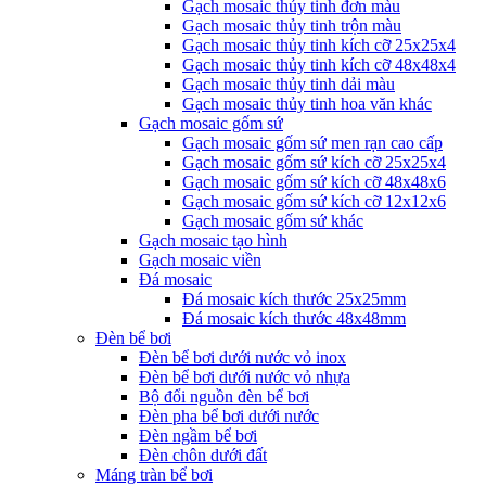
Gạch mosaic thủy tinh đơn màu
Gạch mosaic thủy tinh trộn màu
Gạch mosaic thủy tinh kích cỡ 25x25x4
Gạch mosaic thủy tinh kích cỡ 48x48x4
Gạch mosaic thủy tinh dải màu
Gạch mosaic thủy tinh hoa văn khác
Gạch mosaic gốm sứ
Gạch mosaic gốm sứ men rạn cao cấp
Gạch mosaic gốm sứ kích cỡ 25x25x4
Gạch mosaic gốm sứ kích cỡ 48x48x6
Gạch mosaic gốm sứ kích cỡ 12x12x6
Gạch mosaic gốm sứ khác
Gạch mosaic tạo hình
Gạch mosaic viền
Đá mosaic
Đá mosaic kích thước 25x25mm
Đá mosaic kích thước 48x48mm
Đèn bể bơi
Đèn bể bơi dưới nước vỏ inox
Đèn bể bơi dưới nước vỏ nhựa
Bộ đổi nguồn đèn bể bơi
Đèn pha bể bơi dưới nước
Đèn ngầm bể bơi
Đèn chôn dưới đất
Máng tràn bể bơi