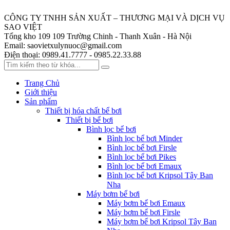
CÔNG TY TNHH SẢN XUẤT – THƯƠNG MẠI VÀ DỊCH VỤ
SAO VIỆT
Tổng kho 109
109 Trường Chinh - Thanh Xuân - Hà Nội
Email:
saovietxulynuoc@gmail.com
Điện thoại:
0989.41.7777 - 0985.22.33.88
Trang Chủ
Giới thiệu
Sản phẩm
Thiết bị hóa chất bể bơi
Thiết bị bể bơi
Bình lọc bể bơi
Bình lọc bể bơi Minder
Bình lọc bể bơi Firsle
Bình lọc bể bơi Pikes
Bình lọc bể bơi Emaux
Bình lọc bể bơi Kripsol Tây Ban
Nha
Máy bơm bể bơi
Máy bơm bể bơi Emaux
Máy bơm bể bơi Firsle
Máy bơm bể bơi Kripsol Tây Ban