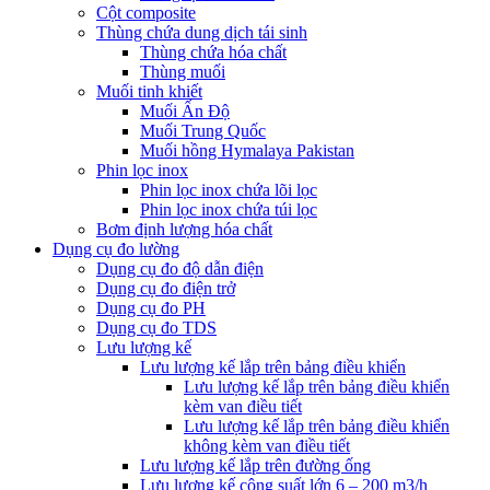
Cột composite
Thùng chứa dung dịch tái sinh
Thùng chứa hóa chất
Thùng muối
Muối tinh khiết
Muối Ấn Độ
Muối Trung Quốc
Muối hồng Hymalaya Pakistan
Phin lọc inox
Phin lọc inox chứa lõi lọc
Phin lọc inox chứa túi lọc
Bơm định lượng hóa chất
Dụng cụ đo lường
Dụng cụ đo độ dẫn điện
Dụng cụ đo điện trở
Dụng cụ đo PH
Dụng cụ đo TDS
Lưu lượng kế
Lưu lượng kế lắp trên bảng điều khiển
Lưu lượng kế lắp trên bảng điều khiển
kèm van điều tiết
Lưu lượng kế lắp trên bảng điều khiển
không kèm van điều tiết
Lưu lượng kế lắp trên đường ống
Lưu lượng kế công suất lớn 6 – 200 m3/h