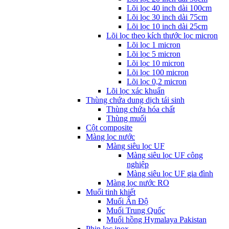
Lõi lọc 40 inch dài 100cm
Lõi lọc 30 inch dài 75cm
Lõi lọc 10 inch dài 25cm
Lõi lọc theo kích thước lọc micron
Lõi lọc 1 micron
Lõi lọc 5 micron
Lõi lọc 10 micron
Lõi lọc 100 micron
Lõi lọc 0,2 micron
Lõi lọc xác khuẩn
Thùng chứa dung dịch tái sinh
Thùng chứa hóa chất
Thùng muối
Cột composite
Màng lọc nước
Màng siêu lọc UF
Màng siêu lọc UF công
nghiệp
Màng siêu lọc UF gia đình
Màng lọc nước RO
Muối tinh khiết
Muối Ấn Độ
Muối Trung Quốc
Muối hồng Hymalaya Pakistan
Phin lọc inox