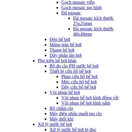
Gạch mosaic viền
Gạch mosaic tạo hình
Đá mosaic
Đá mosaic kích thước
25x25mm
Đá mosaic kích thước
48x48mm
Đèn bể bơi
Máng tràn bể bơi
Thang bể bơi
Dây phân làn bơi
Phụ kiện bể bơi khác
Bộ đo clo PH nước bể bơi
Thiết bị cứu hộ bể bơi
Phao cứu hộ bể bơi
Móc cứu hộ bể bơi
Dây cứu hộ bể bơi
Vòi phun bể bơi
Vòi phun bể bơi hình động vật
Vòi phun bể bơi hình nấm
Bộ châm clo
Máy điện phân muối tạo clo
Máy thổi khí
Xử lý nước bể bơi
Xử lý nước bể bơi bị đục