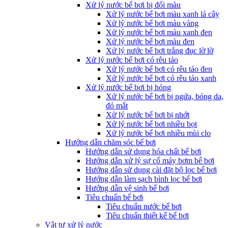
Xử lý nước bể bơi bị đổi màu
Xử lý nước bể bơi màu xanh lá cây
Xử lý nước bể bơi màu vàng
Xử lý nước bể bơi màu xanh đen
Xử lý nước bể bơi màu đen
Xử lý nước bể bơi trắng đục lờ lờ
Xử lý nước bể bơi có rêu tảo
Xử lý nước bể bơi có rêu tảo đen
Xử lý nước bể bơi có rêu tảo xanh
Xử lý nước bể bơi bị hỏng
Xử lý nước bể bơi bị ngứa, bỏng da,
đỏ mắt
Xử lý nước bể bơi bị nhớt
Xử lý nước bể bơi nhiều bọt
Xử lý nước bể bơi nhiều mùi clo
Hướng dẫn chăm sóc bể bơi
Hướng dẫn sử dụng hóa chất bể bơi
Hướng dẫn xử lý sự cố máy bơm bể bơi
Hướng dẫn sử dụng cài đặt bộ lọc bể bơi
Hướng dẫn làm sạch bình lọc bể bơi
Hướng dẫn vệ sinh bể bơi
Tiêu chuẩn bể bơi
Tiêu chuẩn nước bể bơi
Tiêu chuẩn thiết kế bể bơi
Vật tư xử lý nước