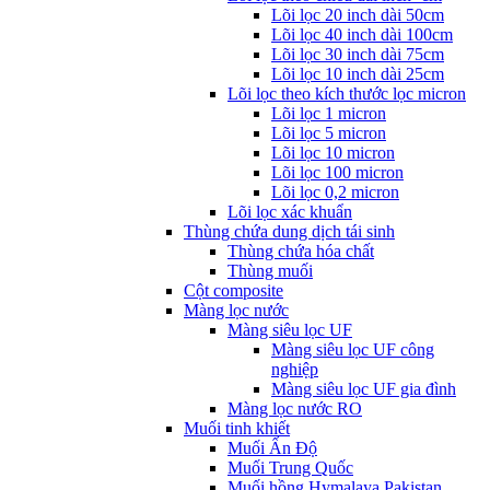
Lõi lọc 20 inch dài 50cm
Lõi lọc 40 inch dài 100cm
Lõi lọc 30 inch dài 75cm
Lõi lọc 10 inch dài 25cm
Lõi lọc theo kích thước lọc micron
Lõi lọc 1 micron
Lõi lọc 5 micron
Lõi lọc 10 micron
Lõi lọc 100 micron
Lõi lọc 0,2 micron
Lõi lọc xác khuẩn
Thùng chứa dung dịch tái sinh
Thùng chứa hóa chất
Thùng muối
Cột composite
Màng lọc nước
Màng siêu lọc UF
Màng siêu lọc UF công
nghiệp
Màng siêu lọc UF gia đình
Màng lọc nước RO
Muối tinh khiết
Muối Ấn Độ
Muối Trung Quốc
Muối hồng Hymalaya Pakistan