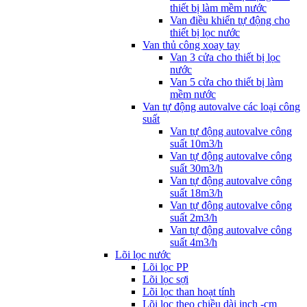
thiết bị làm mềm nước
Van điều khiển tự động cho
thiết bị lọc nước
Van thủ công xoay tay
Van 3 cửa cho thiết bị lọc
nước
Van 5 cửa cho thiết bị làm
mềm nước
Van tự động autovalve các loại công
suất
Van tự động autovalve công
suất 10m3/h
Van tự động autovalve công
suất 30m3/h
Van tự động autovalve công
suất 18m3/h
Van tự động autovalve công
suất 2m3/h
Van tự động autovalve công
suất 4m3/h
Lõi lọc nước
Lõi lọc PP
Lõi lọc sợi
Lõi lọc than hoạt tính
Lõi lọc theo chiều dài inch -cm