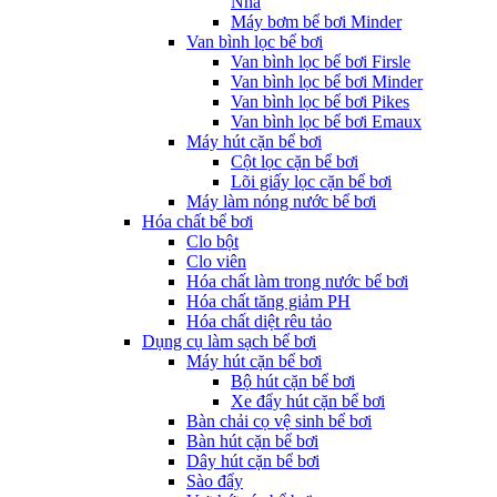
Nha
Máy bơm bể bơi Minder
Van bình lọc bể bơi
Van bình lọc bể bơi Firsle
Van bình lọc bể bơi Minder
Van bình lọc bể bơi Pikes
Van bình lọc bể bơi Emaux
Máy hút cặn bể bơi
Cột lọc cặn bể bơi
Lõi giấy lọc cặn bể bơi
Máy làm nóng nước bể bơi
Hóa chất bể bơi
Clo bột
Clo viên
Hóa chất làm trong nước bể bơi
Hóa chất tăng giảm PH
Hóa chất diệt rêu tảo
Dụng cụ làm sạch bể bơi
Máy hút cặn bể bơi
Bộ hút cặn bể bơi
Xe đẩy hút cặn bể bơi
Bàn chải cọ vệ sinh bể bơi
Bàn hút cặn bể bơi
Dây hút cặn bể bơi
Sào đẩy