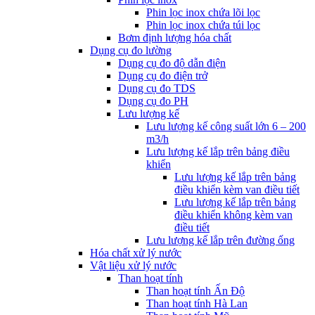
Phin lọc inox chứa lõi lọc
Phin lọc inox chứa túi lọc
Bơm định lượng hóa chất
Dụng cụ đo lường
Dụng cụ đo độ dẫn điện
Dụng cụ đo điện trở
Dụng cụ đo TDS
Dụng cụ đo PH
Lưu lượng kế
Lưu lượng kế công suất lớn 6 – 200
m3/h
Lưu lượng kế lắp trên bảng điều
khiển
Lưu lượng kế lắp trên bảng
điều khiển kèm van điều tiết
Lưu lượng kế lắp trên bảng
điều khiển không kèm van
điều tiết
Lưu lượng kế lắp trên đường ống
Hóa chất xử lý nước
Vật liệu xử lý nước
Than hoạt tính
Than hoạt tính Ấn Độ
Than hoạt tính Hà Lan