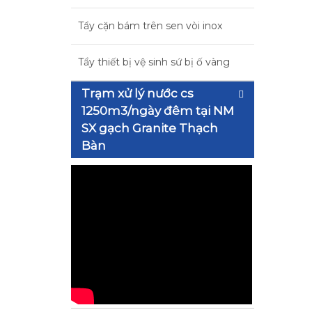
Tẩy cặn bám trên sen vòi inox
Tẩy thiết bị vệ sinh sứ bị ố vàng
Trạm xử lý nước cs
1250m3/ngày đêm tại NM
SX gạch Granite Thạch
Bàn