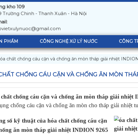
ng kho 109
9 Trường Chinh - Thanh Xuân - Hà Nội
ail:
ovietxulynuoc@gmail.com
N PHẨM
CÔNG NGHỆ XỬ LÝ NƯỚC
CÔNG T
óa chất chống cáu cặn và chống ăn mòn tháp giải nhiệt INDIO
CHẤT CHỐNG CÁU CẶN VÀ CHỐNG ĂN MÒN THÁP G
chất chống cáu cặn và chống ăn mòn tháp giải nhiệt
dụng chống cáu cặn và chống ăn mòn cho tháp giải nhiệt t
g số kỹ thuật của hóa chất chống cáu cặn
hống ăn mòn tháp giải nhiệt INDION 9265