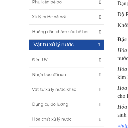
Phụ kiện bể bơi
Dạng
Độ P
Xử lý nước bể bơi
Khối
Hướng dẫn chăm sóc bể bơi
Đặc 
Vật tư xử lý nước
Hóa 
nước
Đèn UV
Hóa 
Nhựa trao đổi ion
kim 
Hóa 
Vật tư xử lý nước khác
cho 
Dụng cụ đo lường
Hóa 
sinh
Hóa chất xử lý nước
»htt