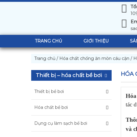
Tổ
10
Em
sa
TRANG CHỦ
GIỚI THIỆU
SẢ
Trang chủ
/
Hóa chất chống ăn mòn cáu cặn
/
H
HÓA 
Thiết bị – hóa chất bể bơi
Thiết bị bể bơi
Hóa 
tác 
Hóa chất bể bơi
Thôn
Dụng cụ làm sạch bể bơi
và c