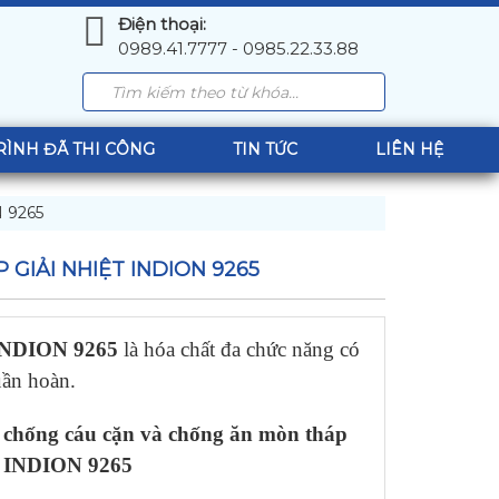
Điện thoại:
0989.41.7777 - 0985.22.33.88
RÌNH ĐÃ THI CÔNG
TIN TỨC
LIÊN HỆ
N 9265
IẢI NHIỆT INDION 9265
 INDION 9265
là hóa chất đa chức năng có
uần hoàn.