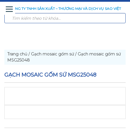
CÔNG TY TNHH SẢN XUẤT – THƯƠNG MẠI VÀ DỊCH VỤ SAO VIỆT
TRANG
GIỚI
SẢN
CÔNG
CÔNG
TIN
LIÊN
CHỦ
THIỆU
PHẨM
NGHỆ
TRÌNH
TỨC
HỆ
XỬ
ĐÃ
LÝ
THI
NƯỚC
CÔNG
Trang chủ
/
Gạch mosaic gốm sứ
/
Gạch mosaic gốm sứ
MSG25048
GẠCH MOSAIC GỐM SỨ MSG25048