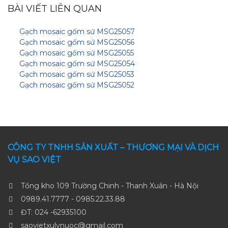
BÀI VIẾT LIÊN QUAN
Gạch mosaic gốm sứ MSG25057
Gạch mosaic gốm sứ MSG25056
Gạch mosaic gốm sứ MSG25055
Gạch mosaic gốm sứ MSG25054
Gạch mosaic gốm sứ MSG25053
Gạch mosaic gốm sứ MSG25052
CÔNG TY TNHH SẢN XUẤT – THƯƠNG MẠI VÀ DỊCH
VỤ SAO VIỆT
Tổng kho 109 Trường Chinh - Thanh Xuân - Hà Nội
0989.41.7777 - 0985.22.33.88
ĐT: 024 -62935100
saovietxulynuoc@gmail.com