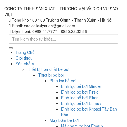
CÔNG TY TNHH SẢN XUẤT – THƯƠNG MẠI VÀ DỊCH VỤ SAO
VIỆT
Tổng kho 109
109 Trường Chinh - Thanh Xuân - Hà Nội
Email:
saovietxulynuoc@gmail.com
Điện thoại:
0989.41.7777 - 0985.22.33.88
Trang Chủ
Giới thiệu
Sản phẩm
Thiết bị hóa chất bể bơi
Thiết bị bể bơi
Bình lọc bể bơi
Bình lọc bể bơi Minder
Bình lọc bể bơi Firsle
Bình lọc bể bơi Pikes
Bình lọc bể bơi Emaux
Bình lọc bể bơi Kripsol Tây Ban
Nha
Máy bơm bể bơi
Máy bơm bể bơi Emaux