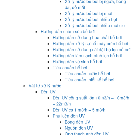
Xử lý nước bể bơi bị ngứa, bỏng
da, đỏ mắt
Xử lý nước bể bơi bị nhớt
Xử lý nước bể bơi nhiều bọt
Xử lý nước bể bơi nhiều mùi clo
Hướng dẫn chăm sóc bể bơi
Hướng dẫn sử dụng hóa chất bể bơi
Hướng dẫn xử lý sự cố máy bơm bể bơi
Hướng dẫn sử dụng cài đặt bộ lọc bể bơi
Hướng dẫn làm sạch bình lọc bể bơi
Hướng dẫn vệ sinh bể bơi
Tiêu chuẩn bể bơi
Tiêu chuẩn nước bể bơi
Tiêu chuẩn thiết kế bể bơi
Vật tư xử lý nước
Đèn UV
Đèn UV công suất lớn 10m3/h – 16m3/h
– 22m3/h
Đèn UV cs 1 m3/h – 5 m3/h
Phụ kiện đèn UV
Bóng đèn UV
Nguồn đèn UV
Ống thạch anh đèn UV