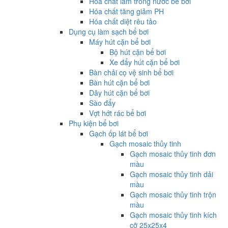
Hóa chất làm trong nước bể bơi
Hóa chất tăng giảm PH
Hóa chất diệt rêu tảo
Dụng cụ làm sạch bể bơi
Máy hút cặn bể bơi
Bộ hút cặn bể bơi
Xe đẩy hút cặn bể bơi
Bàn chải cọ vệ sinh bể bơi
Bàn hút cặn bể bơi
Dây hút cặn bể bơi
Sào đẩy
Vợt hớt rác bể bơi
Phụ kiện bể bơi
Gạch ốp lát bể bơi
Gạch mosaic thủy tinh
Gạch mosaic thủy tinh đơn
màu
Gạch mosaic thủy tinh dải
màu
Gạch mosaic thủy tinh trộn
màu
Gạch mosaic thủy tinh kích
cỡ 25x25x4