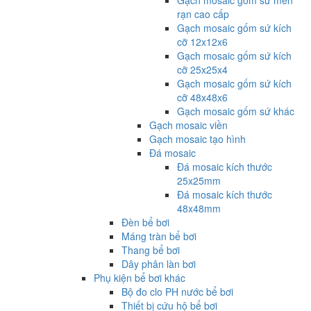
Gạch mosaic gốm sứ men
rạn cao cấp
Gạch mosaic gốm sứ kích
cỡ 12x12x6
Gạch mosaic gốm sứ kích
cỡ 25x25x4
Gạch mosaic gốm sứ kích
cỡ 48x48x6
Gạch mosaic gốm sứ khác
Gạch mosaic viền
Gạch mosaic tạo hình
Đá mosaic
Đá mosaic kích thước
25x25mm
Đá mosaic kích thước
48x48mm
Đèn bể bơi
Máng tràn bể bơi
Thang bể bơi
Dây phân làn bơi
Phụ kiện bể bơi khác
Bộ đo clo PH nước bể bơi
Thiết bị cứu hộ bể bơi